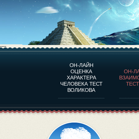
----
О ПРОГРАММЕ
О 
ОН-ЛАЙН
ОЦЕНКА
ОН-Л
ОЦЕНКА ХАРАКТЕРA
ЧЕЛОВЕКА
СОВ
ХАРАКТЕРА
ВЗАИМ
В
ЧЕЛОВЕКА ТЕСТ
ТЕС
ОЦЕНКА ХАРАКТЕРА
ВЫДАЮЩИХСЯ
ВОЛИКОВА
ЛИЧНОСТЕЙ