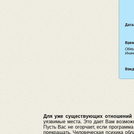
Дата
Врем
Обяз
Инач
Введ
Для уже существующих отношени
уязвимые места. Это дает Вам возможн
Пусть Вас не огорчает, если программа
прекращать. Человеческая психика об