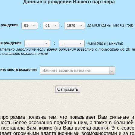
Данные о рождении Вашего партнёра
 рождения
.
.
дд.мм.гг (день | месяц | год)
01
01
1970
я рождения
:
чч.мм (часы | минуты)
--
--
ательно заполните если время рождения известно с точностью до 20 м
е оставьте незаполненым!
ите место рождения
Введите
Начните вводить название
место
рождения
й
программа полезна тем, что показывает Вам сильные и
ость более осознанно подойти к ним, а также в большей 
 поставила Вам низкие (на Ваш взгляд) оценки. Это совс
ладает огромными адаптационными возможностями и за го