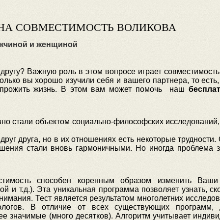
НА СОВМЕСТИМОСТЬ ВОЛИКОВА
жчиной и женщиной
 другу? Важную роль в этом вопросе играет совместимость
олько вы хорошо изучили себя и вашего партнера, то есть,
 прожить жизнь. В этом вам может помочь наш
беспла
но стали объектом социально-философских исследований, 
руг друга, но в их отношениях есть некоторые трудности.
шения стали вновь гармоничными. Но иногда проблема з
стимость способен коренным образом изменить Ваши
й и т.д.). Эта уникальная программа позволяет узнать, с
нимания. Тест является результатом многолетних исследов
ологов. В отличие от всех существующих программ,
лее значимые (много десятков). Алгоритм учитывает инди