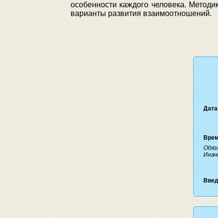
особенности каждого человека. Метод
варианты развития взаимоотношений.
Дата
Врем
Обяз
Инач
Введ