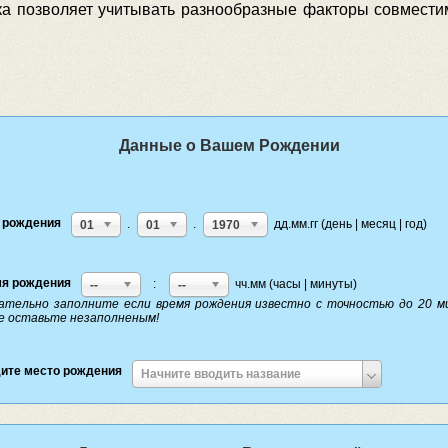
ика позволяет учитывать разнообразные факторы совмести
Данные о Вашем Рождении
 рождения
.
.
дд.мм.гг (день | месяц | год)
01
01
1970
я рождения
:
чч.мм (часы | минуты)
--
--
ательно заполните если время рождения известно с точностью до 20 м
е оставьте незаполненым!
ите место рождения
Введите
Начните вводить название
место
рождения