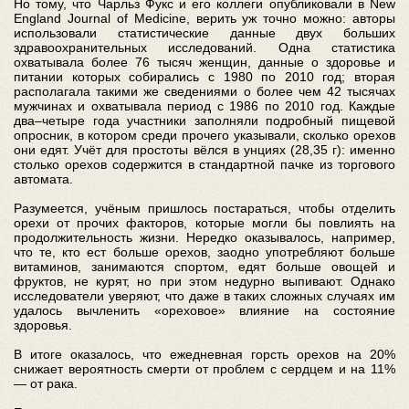
Но тому, что Чарльз Фукс и его коллеги опубликовали в New
England Journal of Medicine, верить уж точно можно: авторы
использовали статистические данные двух больших
здравоохранительных исследований. Одна статистика
охватывала более 76 тысяч женщин, данные о здоровье и
питании которых собирались с 1980 по 2010 год; вторая
располагала такими же сведениями о более чем 42 тысячах
мужчинах и охватывала период с 1986 по 2010 год. Каждые
два–четыре года участники заполняли подробный пищевой
опросник, в котором среди прочего указывали, сколько орехов
они едят. Учёт для простоты вёлся в унциях (28,35 г): именно
столько орехов содержится в стандартной пачке из торгового
автомата.
Разумеется, учёным пришлось постараться, чтобы отделить
орехи от прочих факторов, которые могли бы повлиять на
продолжительность жизни. Нередко оказывалось, например,
что те, кто ест больше орехов, заодно употребляют больше
витаминов, занимаются спортом, едят больше овощей и
фруктов, не курят, но при этом недурно выпивают. Однако
исследователи уверяют, что даже в таких сложных случаях им
удалось вычленить «ореховое» влияние на состояние
здоровья.
В итоге оказалось, что ежедневная горсть орехов на 20%
снижает вероятность смерти от проблем с сердцем и на 11%
— от рака.