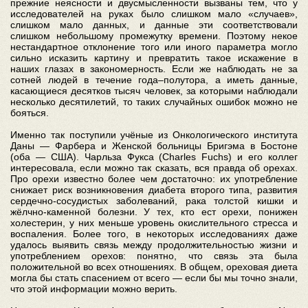
прежние неясности и двусмысленности вызваны тем, что у
исследователей на руках было слишком мало «случаев»,
слишком мало данных, и данные эти соответствовали
слишком небольшому промежутку времени. Поэтому некое
нестандартное отклонение того или иного параметра могло
сильно исказить картину и превратить такое искажение в
наших глазах в закономерность. Если же наблюдать не за
сотней людей в течение года–полутора, а иметь данные,
касающиеся десятков тысяч человек, за которыми наблюдали
несколько десятилетий, то таких случайных ошибок можно не
бояться.
Именно так поступили учёные из Онкологического института
Даны — Фарбера и Женской больницы Бригэма в Бостоне
(оба — США). Чарльза Фукса (Charles Fuchs) и его коллег
интересовала, если можно так сказать, вся правда об орехах.
Про орехи известно более чем достаточно: их употребление
снижает риск возникновения диабета второго типа, развития
сердечно-сосудистых заболеваний, рака толстой кишки и
жёлчно-каменной болезни. У тех, кто ест орехи, понижен
холестерин, у них меньше уровень окислительного стресса и
воспаления. Более того, в некоторых исследованиях даже
удалось выявить связь между продолжительностью жизни и
употреблением орехов: понятно, что связь эта была
положительной во всех отношениях. В общем, ореховая диета
могла бы стать спасением от всего — если бы мы точно знали,
что этой информации можно верить.