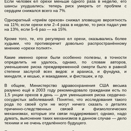
Если человек ел орехи меньше одного раза в неделю, его
шансы ухудшались: теперь риск умереть от проблем с
сердцем снижался всего на 7%.
Однократный «приём орехов» снижал зловещую вероятность
на 11%; если орехи ели 2–4 раза в неделю, то риск падал уже
на 13%, если 5–6 раз — на 15%.
Кроме того, те, кто регулярно ел орехи, оказывались более
худыми, что противоречит довольно распространённому
мнению «орехи полнят».
Какие именно орехи были особенно полезны, в точности
определить не удалось, однако, по словам авторов,
уменьшение риска преждевременной смерти было в равной
степени заслугой всех видов: и арахиса, и фундука, и
миндаля, и кешью, и макадамии, и фисташек, и пр.
В общем, Министерство здравоохранения США весьма
разумно ещё в 2003 году рекомендовало гражданам есть по
1,5 унции орехов в день — для уменьшения риска сердечно-
сосудистых заболеваний. Понятно, что исследования такого
рода по своей сути не могут ничего сказать о деталях
причинно-следственных связей и физиологических
механизмах, которые эти связи поддерживают, однако, надо
думать, выяснение таких механизмов в данном случае — дело
техники и не очень отдалённого будущего.