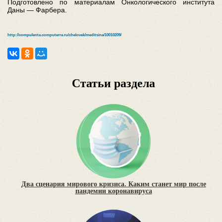
Подготовлено по материалам Онкологического института
Даны — Фарбера.
http://compulenta.computerra.ru/chelovek/meditsina/10010209/
Статьи раздела
Два сценария мирового кризиса. Каким станет мир после
пандемии коронавируса