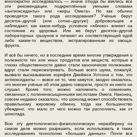
многократно исследовалось — иначе откуда бы взялись все
эти рекомендации, подкреплённые умными словами
«антиоксиданты» или «жиры Омега». Но как обычно
проводятся такого рода исследования? Учёные берут
десяток–другой (или сотню–другую) добровольцев и
наблюдают, как какое-нибудь условное «яблоко» влияет на
состояние их здоровья. Или же берут десяток–другой
лабораторных грызунов и пичкают их соответствующей едой
либо каким-то веществом, экстрагированным из овоща-
фрукта...
И всё бы ничего, но в последнее время многие утверждения о
полезности тех или иных продуктов или веществ, которые в
глазах общественности давно стали канонически полезными,
вдруг стали пересматривать. Больше всего шума, пожалуй,
вызвало высказывание корифея Джеймса Уотсона о том, что
антиоксиданты — вовсе не то, чем кажутся; заодно оказалось,
что многие учёные об этом давно говорили, просто их никто не
слушал. Кроме того, можно напомнить о сомнениях,
связанных с полиненасыщенными кислотами Омега. Наконец,
совсем недавно оказалось, что шоколад может способствовать
правильному жировому обмену, тогда как большинство
убеждено, что мало от чего можно так располнеть, как от
шоколада.
Всю эту диетологическо-физиологическую неразбериху на
самом деле можно разрешить, если использовать в таких
исследованиях технологию «больших данных». Почти все