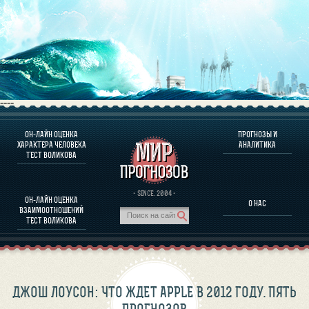
----
ОН-ЛАЙН ОЦЕНКА
ПРОГНОЗЫ И
О ПРОГРАММЕ
ХАРАКТЕРА ЧЕЛОВЕКА
АНАЛИТИКА
ТЕСТ ВОЛИКОВА
ОЦЕНКА ХАРАКТЕРA ЧЕЛОВЕКА
ОЦЕНКА ХАРАКТЕРА ВЫДАЮЩИХСЯ ЛИЧНОСТЕЙ
О ПРОГРАММЕ
· SINCE. 2004 ·
ОН-ЛАЙН ОЦЕНКА
О НАС
ТЕСТ НА СОВМЕСТИМОСТЬ ВОЛИКОВА
ВЗАИМООТНОШЕНИЙ
ПРОГНОЗЫ И АНАЛИТИКА
ТЕСТ ВОЛИКОВА
ДЖОШ ЛОУСОН: ЧТО ЖДЕТ APPLE В 2012 ГОДУ. ПЯТЬ