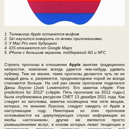
1. Телевизор
Apple
останется мифом
2. Siri научится говорить со всеми приложениями
3. У Mac Pro нет будущего
4. iOS откажется от Google Maps
5. iPhone c большим экраном, поддержкой 4G и NFC
Строить прогнозы в отношении
Apple
занятие традиционно
непростое, компании всегда удается чем-нибудь удивить
публику. Тем не менее, такие прогнозы делаются чуть ли не
каждый день и, разумеется, предновогоднею порой их всегда
становится больше. На сей раз своим прогнозом поделился
Джош Лоусон (Josh Lowensohn). Его заметка «
Apple
: Five
predictions for 2012″ («
Apple
: Пять прогнозов на 2012 года»)
была опубликована ресурсом CNET 13 декабря 2011 года. Как
следует из заголовка, заметка посвящена тем пяти вещам,
которых, по мнению Лоусона, следует ожидать от
Apple
в
наступающем году. Некоторые из этих прогнозов
основываются на циркулирующих слухах информации из
якобы «источников», другие же являются просто
размышлениями вслух, в основе которых лежат тенденции и