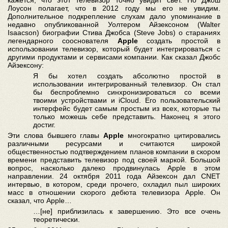
кажется, что этот телевизор точно увидит свет. Но Джош
Лоусон полагает, что в 2012 году мы его не увидим.
Дополнительное подкрепление слухам дало упоминание в
недавно опубликованной Уолтером Айзексоном (Walter
Isaacson) биографии Стива Джобса (Steve Jobs) о стараниях
легендарного сооснователя
Apple
создать простой в
использовании телевизор, который будет интегрироваться с
другими продуктами и сервисами компании. Как сказал Джобс
Айзексону:
Я бы хотел создать абсолютно простой в
использовании интегрированный телевизор. Он стал
бы беспроблемно синхронизироваться со всеми
твоими устройствами и iCloud. Его пользовательский
интерфейс будет самым простым из всех, которые ты
только можешь себе представить. Наконец я этого
достиг.
Эти слова бывшего главы
Apple
многократно цитировались
различными ресурсами и считаются широкой
общественностью подтверждением планов компании в скором
времени представить телевизор под своей маркой. Большой
вопрос, насколько далеко продвинулась Apple в этом
направлении. 24 октября 2011 года Айзексон дал CNET
интервью, в котором, среди прочего, охладил пыл широких
масс в отношении скорого дебюта телевизора Apple. Он
сказал, что Apple…
…[не] приблизилась к завершению. Это все очень
теоретически.