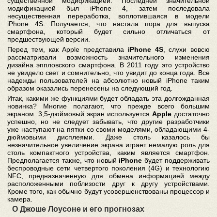
существенной модификацией. Последней значительной
модификацией был iPhone 4, затем последовала
несущественная переработка, воплотившаяся в модели
iPhone 4S. Получается, что настала пора для выпуска
смартфона, который будет сильно отличаться от
предшествующей версии.
Перед тем, как Apple представила
iPhone 4S
, слухи вовсю
рассматривали возможность значительного изменения
дизайна эппловского смартфона. В 2011 году это устройство
не увидело свет и сомнительно, что увидит до конца года. Все
надежды пользователей на абсолютно новый iPhone таким
образом оказались перенесены на следующий год.
Итак, какими же функциями будет обладать эта долгожданная
новинка? Многие полагают, что прежде всего большим
экраном. 3,5-дюймовый экран используется
Apple
достаточно
успешно, но не следует забывать, что другие разработчики
уже наступают на пятки со своми моделями, обладающими 4-
дюймовыми дисплеями. Даже столь казалось бы
незначительное увеличение экрана играет немалую роль для
столь компактного устройства, каким является смартфон.
Предполагается также, что новый
iPhone
будет поддерживать
беспроводные сети четвертого поколения (4G) и технологию
NFC, предназначенную для обмена информацией между
расположенными поблизости друг к другу устройствами.
Кроме того, как обычно будут усовершенствованы процессор и
камера.
О Джоше Лоусоне и его прогнозах