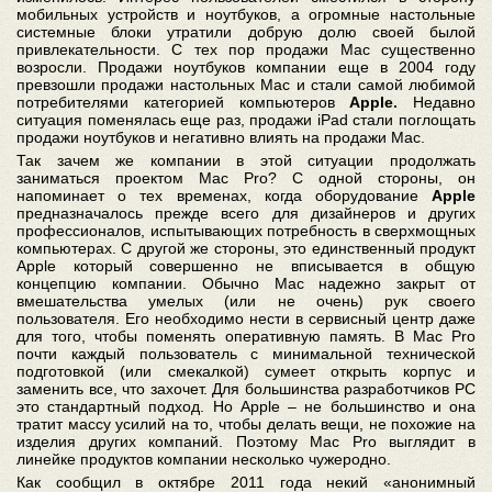
мобильных устройств и ноутбуков, а огромные настольные
системные блоки утратили добрую долю своей былой
привлекательности. С тех пор продажи Mac существенно
возросли. Продажи ноутбуков компании еще в 2004 году
превзошли продажи настольных Mac и стали самой любимой
потребителями категорией компьютеров
Apple.
Недавно
ситуация поменялась еще раз, продажи iPad стали поглощать
продажи ноутбуков и негативно влиять на продажи Mac.
Так зачем же компании в этой ситуации продолжать
заниматься проектом Mac Pro? С одной стороны, он
напоминает о тех временах, когда оборудование
Apple
предназначалось прежде всего для дизайнеров и других
профессионалов, испытывающих потребность в сверхмощных
компьютерах. С другой же стороны, это единственный продукт
Apple который совершенно не вписывается в общую
концепцию компании. Обычно Mac надежно закрыт от
вмешательства умелых (или не очень) рук своего
пользователя. Его необходимо нести в сервисный центр даже
для того, чтобы поменять оперативную память. В Mac Pro
почти каждый пользователь с минимальной технической
подготовкой (или смекалкой) сумеет открыть корпус и
заменить все, что захочет. Для большинства разработчиков PC
это стандартный подход. Но Apple – не большинство и она
тратит массу усилий на то, чтобы делать вещи, не похожие на
изделия других компаний. Поэтому Mac Pro выглядит в
линейке продуктов компании несколько чужеродно.
Как сообщил в октябре 2011 года некий «анонимный