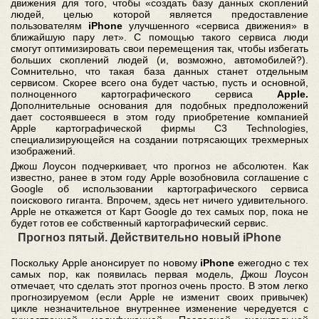
движения для того, чтобы «создать базу данных скоплений
людей, целью которой является предоставление
пользователям
iPhone
улучшенного «сервиса движения» в
ближайшую пару лет». С помощью такого сервиса люди
смогут оптимизировать свои перемещения так, чтобы избегать
больших скоплений людей (и, возможно, автомобилей?).
Сомнительно, что такая база данных станет отдельным
сервисом. Скорее всего она будет частью, пусть и основной,
полноценного картографического сервиса
Apple.
Дополнительные основания для подобных предположений
дает состоявшееся в этом году приобретение компанией
Apple картографической фирмы C3 Technologies,
специализирующейся на создании потрясающих трехмерных
изображений.
Джош Лоусон подчеркивает, что прогноз не абсолютен. Как
известно, ранее в этом году Apple возобновила соглашение с
Google об использовании картографического сервиса
поискового гиганта. Впрочем, здесь нет ничего удивительного.
Apple не откажется от Карт Google до тех самых пор, пока не
будет готов ее собственный картографический сервис.
Прогноз пятый. Действительно новый iPhone
Поскольку Apple анонсирует по новому
iPhone
ежегодно с тех
самых пор, как появилась первая модель, Джош Лоусон
отмечает, что сделать этот прогноз очень просто. В этом легко
прогнозируемом (если Apple не изменит своих привычек)
цикле незначительное внутреннее изменение чередуется с