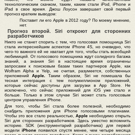
технологическим скачком, таким, каким стали iPod, iPhone и
iPad в свое время. Джош Лоусон завершает свой первый
прогноз кратким выводом:
Поставит ли его Apple в 2012 году? По моему мнению,
нет.
Прогноз второй. Siri откроют для сторонних
разработчиков
Никто не станет спорить с тем, что голосовая помощница Siri
стала интереснейшим аспектом iPhone 4S, но очевидно, что
чего-то важного ей не хватает для того, чтобы стать всеобщей
любимицей. От голосового помощника ждут солидного багажа
знаний, а знания Siri в настоящее время ограничены
запросами к поисковым базам таких партнеров Apple, как
Wolfram Alpha и Yelp, не считая, разумеется, собственных
приложений
Apple.
Таким образом, Siri не помешала бы
тесная интеграция с тем полумиллионом приложений,
которые сейчас доступны для загрузки в App Store. Не
исключено, что сейчас приложений для iOS уже стало и
больше. Только в этом случае Siri может стать голосовым
центром управления iPhone.
Для того, чтобы Siri стала более полезной, необходимо
снабдить приложения для iPhone голосовыми плагинами.
Чтобы это все стало реальностью,
Apple
необходимо открыть
Siri для сторонних разработчиков. Здесь уместно вспомнить
историю. SDK (инструментарий разработчика) для первой
модели
iPhone
появился спустя менее, чем четыре месяца