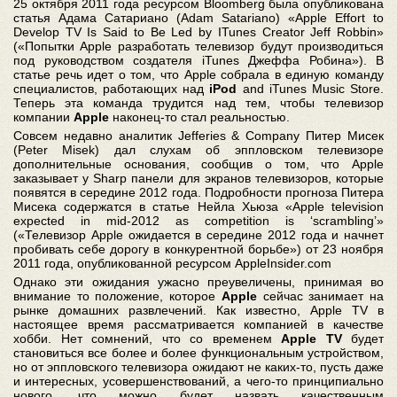
25 октября 2011 года ресурсом Bloomberg была опубликована
статья Адама Сатариано (Adam Satariano) «Apple Effort to
Develop TV Is Said to Be Led by ITunes Creator Jeff Robbin»
(«Попытки Apple разработать телевизор будут производиться
под руководством создателя iTunes Джеффа Робина»). В
статье речь идет о том, что Apple собрала в единую команду
специалистов, работающих над
iPod
and iTunes Music Store.
Теперь эта команда трудится над тем, чтобы телевизор
компании
Apple
наконец-то стал реальностью.
Совсем недавно аналитик Jefferies & Company Питер Мисек
(Peter Misek) дал слухам об эппловском телевизоре
дополнительные основания, сообщив о том, что Apple
заказывает у Sharp панели для экранов телевизоров, которые
появятся в середине 2012 года. Подробности прогноза Питера
Мисека содержатся в статье Нейла Хьюза «Apple television
expected in mid-2012 as competition is ‘scrambling’»
(«Телевизор Apple ожидается в середине 2012 года и начнет
пробивать себе дорогу в конкурентной борьбе») от 23 ноября
2011 года, опубликованной ресурсом AppleInsider.com
Однако эти ожидания ужасно преувеличены, принимая во
внимание то положение, которое
Apple
сейчас занимает на
рынке домашних развлечений. Как известно, Apple TV в
настоящее время рассматривается компанией в качестве
хобби. Нет сомнений, что со временем
Apple TV
будет
становиться все более и более функциональным устройством,
но от эппловского телевизора ожидают не каких-то, пусть даже
и интересных, усовершенствований, а чего-то принципиально
нового, что можно будет назвать качественным