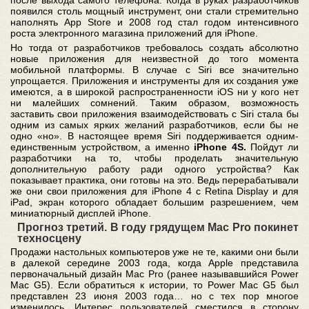
после выхода самого телефона. Когда в руках разработчиков
появился столь мощный инструмент, они стали стремительно
наполнять App Store и 2008 год стал годом интенсивного
роста электронного магазина приложений для iPhone.
Но тогда от разработчиков требовалось создать абсолютно
новые приложения для неизвестной до того момента
мобильной платформы. В случае с Siri все значительно
упрощается. Приложения и инструменты для их создания уже
имеются, а в широкой распространенности iOS ни у кого нет
ни малейших сомнений. Таким образом, возможность
заставить свои приложения взаимодействовать с Siri стала бы
одним из самых ярких желаний разработчиков, если бы не
одно «но». В настоящее время Siri поддерживается одним-
единственным устройством, а именно
iPhone 4S.
Пойдут ли
разработчики на то, чтобы проделать значительную
дополнительную работу ради одного устройства? Как
показывает практика, они готовы на это. Ведь перерабатывали
же они свои приложения для iPhone 4 с Retina Display и для
iPad, экран которого обладает большим разрешением, чем
миниатюрный дисплей iPhone.
Прогноз третий. В году грядущем Mac Pro покинет
техносцену
Продажи настольных компьютеров уже не те, какими они были
в далекой середине 2003 года, когда Apple представила
первоначальный дизайн Mac Pro (ранее называвшийся Power
Mac G5). Если обратиться к истории, то Power Mac G5 был
представлен 23 июня 2003 года… но с тех пор многое
изменилось. Интерес пользователей сместился в сторону