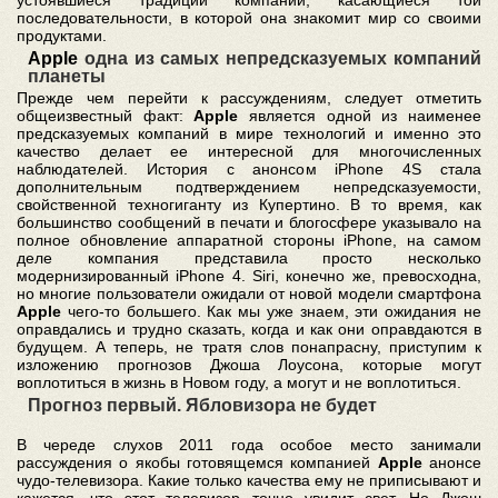
устоявшиеся традиции компании, касающиеся той
последовательности, в которой она знакомит мир со своими
продуктами.
Apple
одна из самых непредсказуемых компаний
планеты
Прежде чем перейти к рассуждениям, следует отметить
общеизвестный факт:
Apple
является одной из наименее
предсказуемых компаний в мире технологий и именно это
качество делает ее интересной для многочисленных
наблюдателей. История с анонсом iPhone 4S стала
дополнительным подтверждением непредсказуемости,
свойственной техногиганту из Купертино. В то время, как
большинство сообщений в печати и блогосфере указывало на
полное обновление аппаратной стороны iPhone, на самом
деле компания представила просто несколько
модернизированный iPhone 4. Siri, конечно же, превосходна,
но многие пользователи ожидали от новой модели смартфона
Apple
чего-то большего. Как мы уже знаем, эти ожидания не
оправдались и трудно сказать, когда и как они оправдаются в
будущем. А теперь, не тратя слов понапрасну, приступим к
изложению прогнозов Джоша Лоусона, которые могут
воплотиться в жизнь в Новом году, а могут и не воплотиться.
Прогноз первый. Ябловизора не будет
В череде слухов 2011 года особое место занимали
рассуждения о якобы готовящемся компанией
Apple
анонсе
чудо-телевизора. Какие только качества ему не приписывают и