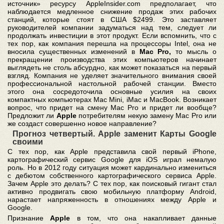
источник» ресурсу AppleInsider.com предполагает, что
наблюдается медленное снижение продаж этих рабочих
станций, которые стоят в США $2499. Это заставляет
руководителей компании задуматься над тем, следует ли
продолжать инвестиции в этот продукт. Если вспомнить, что с
тех пор, как компания перешла на процессоры Intel, она не
вносила существенных изменений в
Mac Pro,
то мысль о
прекращении производства этих компьютеров начинает
выглядеть не столь абсурдно, как может показаться на первый
взгляд. Компания не уделяет значительного внимания своей
профессиональной настольной рабочей станции. Вместо
этого она сосредоточила основные усилия на своих
компактных компьютерах Mac Mini, iMac и MacBook. Возникает
вопрос, что придет на смену Mac Pro и придет ли вообще?
Предложит ли
Apple
потребителям некую замену Mac Pro или
же создаст совершенно новое направление?
Прогноз четвертый. Apple заменит Карты Google
своими
С тех пор, как Apple представила свой первый iPhone,
картографический сервис Google для iOS играл немалую
роль. Но в 2012 году ситуация может кардинально измениться
с дебютом собственного картографического сервиса Apple.
Зачем Apple это делать? С тех пор, как поисковый гигант стал
активно продвигать свою мобильную платформу Android,
нарастает напряженность в отношениях между Apple и
Google.
Признание
Apple
в том, что она накапливает данные