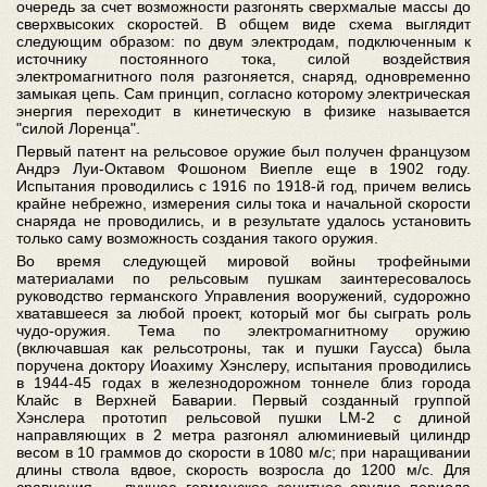
очередь за счет возможности разгонять сверхмалые массы до
сверхвысоких скоростей. В общем виде схема выглядит
следующим образом: по двум электродам, подключенным к
источнику постоянного тока, силой воздействия
электромагнитного поля разгоняется, снаряд, одновременно
замыкая цепь. Сам принцип, согласно которому электрическая
энергия переходит в кинетическую в физике называется
"силой Лоренца".
Первый патент на рельсовое оружие был получен французом
Андрэ Луи-Октавом Фошоном Виепле еще в 1902 году.
Испытания проводились с 1916 по 1918-й год, причем велись
крайне небрежно, измерения силы тока и начальной скорости
снаряда не проводились, и в результате удалось установить
только саму возможность создания такого оружия.
Во время следующей мировой войны трофейными
материалами по рельсовым пушкам заинтересовалось
руководство германского Управления вооружений, судорожно
хватавшееся за любой проект, который мог бы сыграть роль
чудо-оружия. Тема по электромагнитному оружию
(включавшая как рельсотроны, так и пушки Гаусса) была
поручена доктору Иоахиму Хэнслеру, испытания проводились
в 1944-45 годах в железнодорожном тоннеле близ города
Клайс в Верхней Баварии. Первый созданный группой
Хэнслера прототип рельсовой пушки LM-2 с длиной
направляющих в 2 метра разгонял алюминиевый цилиндр
весом в 10 граммов до скорости в 1080 м/с; при наращивании
длины ствола вдвое, скорость возросла до 1200 м/c. Для
сравнения — лучшее германское зенитное орудие периода