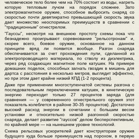
человеческое тело более чем на 70% состоит из воды, нагреть
которую тепловым лучом на порядок сложнее. Зато
электромагнитное оружие, способное выбросить снаряд со
скоростью почти девятикратно превышающей скорость звука
дает множество неоспоримых преимуществ в сравнении с
"традиционным" огнестрелом.
"Гауссы", несмотря на внешнюю простоту схемы пока что
безнадежно проигрывают соревнование "рельсотронам" и,
скорее всего, боевое оружие, основанное на данном
принципе вряд ли появится вообще. Разгон снаряда
обеспечивается за счет прохождения пули, сделанной из
электропроводящего материала, по стволу из диэлектрика,
через ряд создающих магнитное поле катушек. На примере
домашних поделок, способных загнать гвоздик в мишень для
дартса с расстояния в несколько метров, выглядит эффектно,
но при этом дает крайне низкий КПД (1-2 процента).
Даже при применении многоступенчатой системы разгона с
последовательным переключением катушек, в кинетическую
энергию переходит только 27 процентов заряда (для
сравнения — у современного огнестрельного оружия этот
показатель колеблется в районе 30-35 процентов). Достаточно
высокий расход энергии в сочетании с большим весом
установки и относительно низкой разгонной скоростью
снаряда, делает развитие "гауссов" делом бесперспективным,
по крайней мере — на нынешнем уровне технологий.
Схема рельсовых ускорителей дает конструкторам оружия
будущего куда больше преимуществ над порохом, в первую