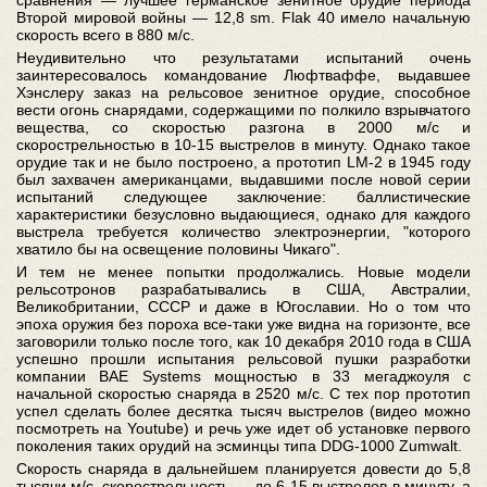
Второй мировой войны — 12,8 sm. Flak 40 имело начальную
скорость всего в 880 м/c.
Неудивительно что результатами испытаний очень
заинтересовалось командование Люфтваффе, выдавшее
Хэнслеру заказ на рельсовое зенитное орудие, способное
вести огонь снарядами, содержащими по полкило взрывчатого
вещества, со скоростью разгона в 2000 м/c и
скорострельностью в 10-15 выстрелов в минуту. Однако такое
орудие так и не было построено, а прототип LM-2 в 1945 году
был захвачен американцами, выдавшими после новой серии
испытаний следующее заключение: баллистические
характеристики безусловно выдающиеся, однако для каждого
выстрела требуется количество электроэнергии, "которого
хватило бы на освещение половины Чикаго".
И тем не менее попытки продолжались. Новые модели
рельсотронов разрабатывались в США, Австралии,
Великобритании, СССР и даже в Югославии. Но о том что
эпоха оружия без пороха все-таки уже видна на горизонте, все
заговорили только после того, как 10 декабря 2010 года в США
успешно прошли испытания рельсовой пушки разработки
компании BAE Systems мощностью в 33 мегаджоуля с
начальной скоростью снаряда в 2520 м/с. С тех пор прототип
успел сделать более десятка тысяч выстрелов (видео можно
посмотреть на Youtube) и речь уже идет об установке первого
поколения таких орудий на эсминцы типа DDG-1000 Zumwalt.
Скорость снаряда в дальнейшем планируется довести до 5,8
тысячи м/c, скорострельность — до 6-15 выстрелов в минуту, а