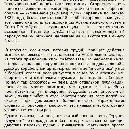
"традиционными" пороховыми системами. Скорострельность
наиболее известного экземпляра отечественного парового
орудия — 7-линейной (17,5 мм) пушки Карелина по меркам
1829 года, была впечатляющей — 50 выстрелов в минуту и
все равно она осталась экспонатом Артиллерийского музея в
Санкт-Петербурге, существующим в единственном
экземпляре. Такая же судьба постигла и современную ей
паровую пушку Перкинса, делавшую на 10 выстрелов в минуту
больше.
Интереснее сложилась история орудий, принцип действия
которых основывался на выталкивании метательного снаряда
из ствола при помощи силы сжатого газа. Но, несмотря на то,
что дело дошло до вооружения специальных подразделений и
даже до корабельной артиллерии, понятие "пневматика" у нас
в большей степени ассоциируется в основном с игрушечным,
спортивным и охотничьим оружием, но никак не с боевым.
Почему так сложилось — тема для отдельной публикации,
пока лишь можно заметить, что одним из важнейших
препятствий на пути внедрения "воздушек" стал непреложный
закон, выявившийся в ходе конструирования всех подобных
систем: при достижении баллистических характеристик
сходных с пороховым аналогом, вес пневматического орудия
увеличивается в три раза.
Одним словом, ни пар, ни сжатый газ на роль "оружия
будущего" не подходят хотя бы потому, что основной принцип
действия паровых пушек и пневматики фактически просто