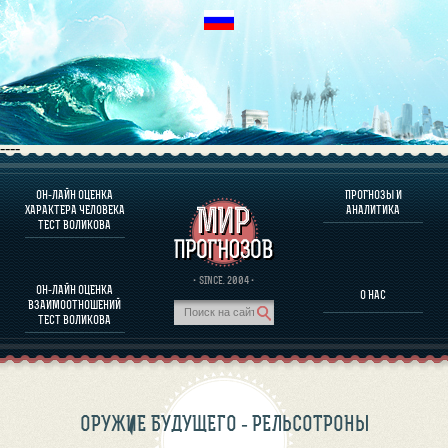
----
ОН-ЛАЙН ОЦЕНКА
ПРОГНОЗЫ И
О ПРОГРАММЕ
ХАРАКТЕРА ЧЕЛОВЕКА
АНАЛИТИКА
ТЕСТ ВОЛИКОВА
ОЦЕНКА ХАРАКТЕРA ЧЕЛОВЕКА
ОЦЕНКА ХАРАКТЕРА ВЫДАЮЩИХСЯ ЛИЧНОСТЕЙ
О ПРОГРАММЕ
· SINCE. 2004 ·
ОН-ЛАЙН ОЦЕНКА
О НАС
ТЕСТ НА СОВМЕСТИМОСТЬ ВОЛИКОВА
ВЗАИМООТНОШЕНИЙ
ПРОГНОЗЫ И АНАЛИТИКА
ТЕСТ ВОЛИКОВА
ОРУЖИЕ БУДУЩЕГО - РЕЛЬСОТРОНЫ