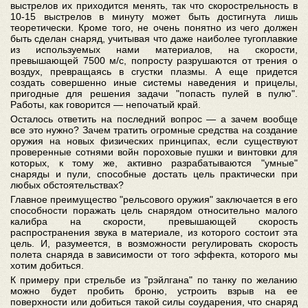
выстрелов их приходится менять, так что скорострельность в
10-15 выстрелов в минуту может быть достигнута лишь
теоретически. Кроме того, не очень понятно из чего должен
быть сделан снаряд, учитывая что даже наиболее тугоплавкие
из используемых нами материалов, на скорости,
превышающей 7500 м/с, попросту разрушаются от трения о
воздух, превращаясь в сгустки плазмы. А еще придется
создать совершенно иные системы наведения и прицелы,
пригодные для решения задачи "попасть пулей в пулю".
Работы, как говорится — непочатый край.
Осталось ответить на последний вопрос — а зачем вообще
все это нужно? Зачем тратить огромные средства на создание
оружия на новых физических принципах, если существуют
проверенные сотнями войн пороховые пушки и винтовки для
которых, к тому же, активно разрабатываются "умные"
снаряды и пули, способные достать цель практически при
любых обстоятельствах?
Главное преимущество "рельсового оружия" заключается в его
способности поражать цель снарядом относительно малого
калибра на скорости, превышающей скорость
распространения звука в материале, из которого состоит эта
цель. И, разумеется, в возможности регулировать скорость
полета снаряда в зависимости от того эффекта, которого мы
хотим добиться.
К примеру при стрельбе из "рэйлгана" по танку по желанию
можно будет пробить броню, устроить взрыв на ее
поверхности или добиться такой силы соударения, что снаряд