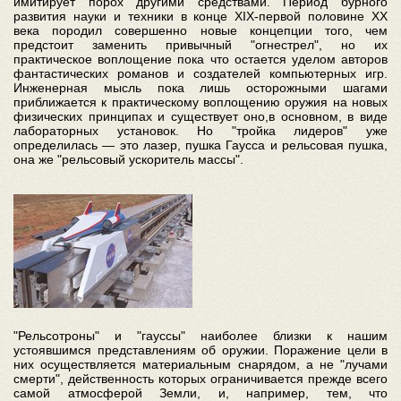
имитирует порох другими средствами. Период бурного
развития науки и техники в конце XIX-первой половине XX
века породил совершенно новые концепции того, чем
предстоит заменить привычный "огнестрел", но их
практическое воплощение пока что остается уделом авторов
фантастических романов и создателей компьютерных игр.
Инженерная мысль пока лишь осторожными шагами
приближается к практическому воплощению оружия на новых
физических принципах и существует оно,в основном, в виде
лабораторных установок. Но "тройка лидеров" уже
определилась — это лазер, пушка Гаусса и рельсовая пушка,
она же "рельсовый ускоритель массы".
"Рельсотроны" и "гауссы" наиболее близки к нашим
устоявшимся представлениям об оружии. Поражение цели в
них осуществляется материальным снарядом, а не "лучами
смерти", действенность которых ограничивается прежде всего
самой атмосферой Земли, и, например, тем, что