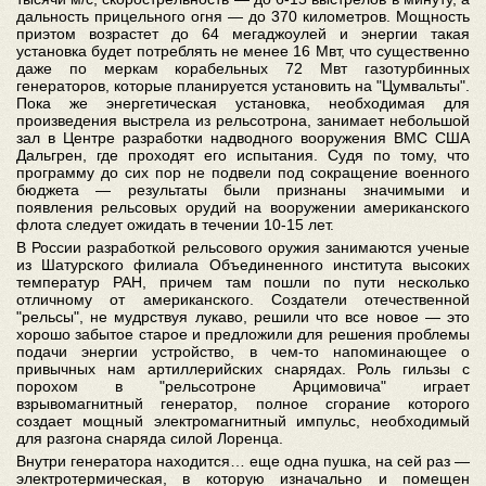
дальность прицельного огня — до 370 километров. Мощность
приэтом возрастет до 64 мегаджоулей и энергии такая
установка будет потреблять не менее 16 Мвт, что существенно
даже по меркам корабельных 72 Мвт газотурбинных
генераторов, которые планируется установить на "Цумвальты".
Пока же энергетическая установка, необходимая для
произведения выстрела из рельсотрона, занимает небольшой
зал в Центре разработки надводного вооружения ВМС США
Дальгрен, где проходят его испытания. Судя по тому, что
программу до сих пор не подвели под сокращение военного
бюджета — результаты были признаны значимыми и
появления рельсовых орудий на вооружении американского
флота следует ожидать в течении 10-15 лет.
В России разработкой рельсового оружия занимаются ученые
из Шатурского филиала Объединенного института высоких
температур РАН, причем там пошли по пути несколько
отличному от американского. Создатели отечественной
"рельсы", не мудрствуя лукаво, решили что все новое — это
хорошо забытое старое и предложили для решения проблемы
подачи энергии устройство, в чем-то напоминающее о
привычных нам артиллерийских снарядах. Роль гильзы с
порохом в "рельсотроне Арцимовича" играет
взрывомагнитный генератор, полное сгорание которого
создает мощный электромагнитный импульс, необходимый
для разгона снаряда силой Лоренца.
Внутри генератора находится… еще одна пушка, на сей раз —
электротермическая, в которую изначально и помещен