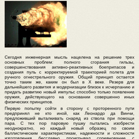
Сегодня инженерная мысль нацелена на решение трех
основных проблем: полного сгорания гильзы,
совершенствования активно-реактивных боеприпасов и
создания пуль с корректируемой траекторией полета для
ручного огнестрельного оружия. Общий принцип остается
точно таким же, каким он был в X веке. Резерв для
дальнейшего развития и модернизации близок к исчерпанию и
придать развитию новый импульс способно только появление
оружия, действующего на основании совершенно иных
физических принципов.
Первую попытку сойти в сторону с проторенного пути
предпринял не кто иной, как Леонардо да Винчи,
предложивший выталкивать снаряд из ствола при помощи
пара. С тех пор паровую пушку пытались изобрести
неоднократно, но каждый новый образец по своим
баллистическим характеристикам, надежности и сложности
изготовления бесславно проигрывал соревнование с