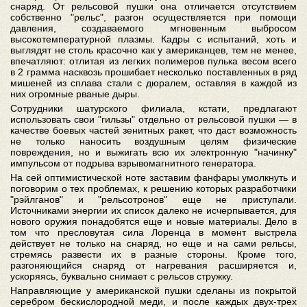
снаряд. От рельсовой пушки она отличается отсутствием
собственно "рельс", разгон осуществляется при помощи
давления, создаваемого мгновенным выбросом
высокотемпературной плазмы. Кадры с испытаний, хоть и
выглядят не столь красочно как у американцев, тем не менее,
впечатляют: отлитая из легких полимеров пулька весом всего
в 2 грамма насквозь прошибает несколько поставленных в ряд
мишеней из сплава стали с дюралем, оставляя в каждой из
них огромные рваные дыры.
Сотрудники шатурского филиала, кстати, предлагают
использовать свои "гильзы" отдельно от рельсовой пушки — в
качестве боевых частей зенитных ракет, что даст возможность
не только наносить воздушным целям физические
повреждения, но и выжигать всю их электронную "начинку"
импульсом от подрыва взрывомагнитного генератора.
На сей оптимистической ноте заставим фанфары умолкнуть и
поговорим о тех проблемах, к решению которых разработчики
"рэйлганов" и "рельсотронов" еще не приступали.
Источниками энергии их список далеко не исчерпывается, для
нового оружия понадобятся еще и новые материалы. Дело в
том что пресловутая сила Лоренца в момент выстрела
действует не только на снаряд, но еще и на сами рельсы,
стремясь развести их в разные стороны. Кроме того,
разгоняющийся снаряд от нагревания расширяется и,
ускоряясь, буквально снимает с рельсов стружку.
Направляющие у американской пушки сделаны из покрытой
серебром бескислородной меди, и после каждых двух-трех