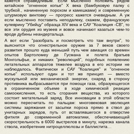
кажется справедливым. Если мысленно положить рядом
китайское "огненное копье" X века (бамбуковую палку с
трубкой., начиненную порохом и камешками) и современную
штурмовую винтовку — прогресс кажется очевидным. А уж
если мысленно поставить неподалеку, скажем, французскую
кулеврину "Убийцу" образца XIV века и САУ "Коалиция -СВ", то
все эти орудия из музеев и вовсе начинают казаться чем-то
вроде дубины неандертальца.
А вот если "разобрать и посмотреть что там внутри", то
выяснится что огнестрельное оружие за 7 веков своего
развития прошло куда меньший путь чем авиация со времен
опытов Бартоломеу де Гусмана и полета братьев
Монгольфье, и никаких "революций", подобных появлению
летательных аппаратов тяжелее воздуха в его истории не
наблюдалось. Фактически и САУ "Коалиция" и "огненное
копье" используют один и тот же принцип — вместо
мускульной или механической энергии, снаряд в сторону
противника выбрасывается при помощи газа, образующегося
в ограниченном объеме в ходе химической реакции
самоокисления, то есть сгорания вещества, из которого
состоит метательный заряд. Все инновации в этой области
можно пересчитать по пальцам: многовековая эволюция
системы заряжания от засыпки пороха прямо в ствол до
унитарных зарядов, путь от вставлявшегося в отверстие
фитиля до современной автоматики, обеспечивающей
скорострельность в 6000 выстрелов в минуту, нарезка канала
ствола, изобретение нитроцеллюлозы и баллистита…