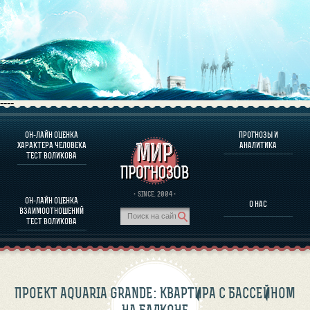
----
ОН-ЛАЙН ОЦЕНКА
ПРОГНОЗЫ И
О ПРОГРАММЕ
ХАРАКТЕРА ЧЕЛОВЕКА
АНАЛИТИКА
ТЕСТ ВОЛИКОВА
ОЦЕНКА ХАРАКТЕРA ЧЕЛОВЕКА
ОЦЕНКА ХАРАКТЕРА ВЫДАЮЩИХСЯ ЛИЧНОСТЕЙ
О ПРОГРАММЕ
· SINCE. 2004 ·
ОН-ЛАЙН ОЦЕНКА
О НАС
ТЕСТ НА СОВМЕСТИМОСТЬ ВОЛИКОВА
ВЗАИМООТНОШЕНИЙ
ПРОГНОЗЫ И АНАЛИТИКА
ТЕСТ ВОЛИКОВА
ПРОЕКТ AQUARIA GRANDE: КВАРТИРА С БАССЕЙНОМ