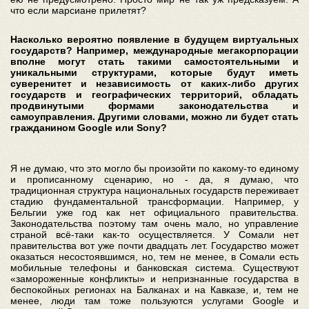
что если марсиане прилетят?
Насколько вероятно появление в будущем виртуальных
государств? Например, международные мегакорпорации
вполне могут стать такими самостоятельными и
уникальными структурами, которые будут иметь
суверенитет и независимость от каких-либо других
государств и географических территорий, обладать
продвинутыми формами законодательства и
самоуправления. Другими словами, можно ли будет стать
гражданином Google или Sony?
Я не думаю, что это могло бы произойти по какому-то единому
и прописанному сценарию, но - да, я думаю, что
традиционная структура национальных государств переживает
стадию фундаментальной трансформации. Например, у
Бельгии уже год как нет официального правительства.
Законодательства поэтому там очень мало, но управление
страной всё-таки как-то осуществляется. У Сомали нет
правительства вот уже почти двадцать лет. Государство может
оказаться несостоявшимся, но, тем не менее, в Сомали есть
мобильные телефоны и банковская система. Существуют
«замороженные конфликты» и непризнанные государства в
беспокойных регионах на Балканах и на Кавказе, и, тем не
менее, люди там тоже пользуются услугами Google и