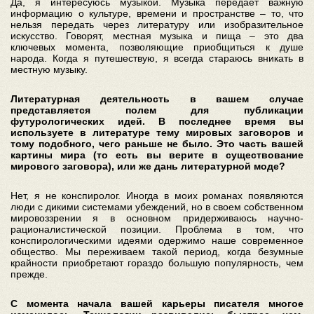
Да, я интересуюсь музыкой. Музыка передает важную
информацию о культуре, времени и пространстве – то, что
нельзя передать через литературу или изобразительное
искусство. Говорят, местная музыка и пища – это два
ключевых момента, позволяющие приобщиться к душе
народа. Когда я путешествую, я всегда стараюсь вникать в
местную музыку.
Литературная деятельность в вашем случае
представляется полем для публикации
футурологических идей. В последнее время вы
используете в литературе тему мировых заговоров и
тому подобного, чего раньше не было. Это часть вашей
картины мира (то есть вы верите в существование
мирового заговора), или же дань литературной моде?
Нет, я не конспиролог. Иногда в моих романах появляются
люди с дикими системами убеждений, но в своем собственном
мировоззрении я в основном придерживаюсь научно-
рационалистической позиции. Проблема в том, что
конспирологическими идеями одержимо наше современное
общество. Мы переживаем такой период, когда безумные
крайности приобретают гораздо большую популярность, чем
прежде.
С момента начала вашей карьеры писателя многое