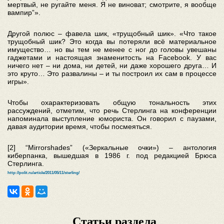
мертвый, не ругайте меня. Я не виноват; смотрите, я вообще
вампир”».
Другой полюс – фавела шик, «трущобный шик». «Что такое
трущобный шик? Это когда вы потеряли всё материальное
имущество… но вы тем не менее с ног до головы увешаны
гаджетами и настоящая знаменитость на Facebook. У вас
ничего нет – ни дома, ни детей, ни даже хорошего друга… И
это круто… Это развалины – и ты построил их сам в процессе
игры».
Чтобы охарактеризовать общую тональность этих
рассуждений, отметим, что речь Стерлинга на конференции
напоминала выступление юмориста. Он говорил с паузами,
давая аудитории время, чтобы посмеяться.
[2] “Mirrorshades” («Зеркальные очки») – антология
киберпанка, вышедшая в 1986 г. под редакцией Брюса
Стерлинга.
http://polit.ru/article/2011/05/11/sterling/
Статьи раздела