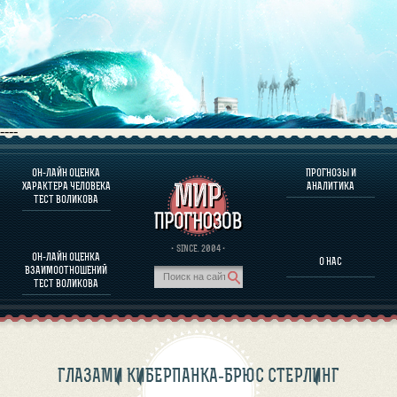
----
ОН-ЛАЙН ОЦЕНКА
ПРОГНОЗЫ И
О ПРОГРАММЕ
ХАРАКТЕРА ЧЕЛОВЕКА
АНАЛИТИКА
ТЕСТ ВОЛИКОВА
ОЦЕНКА ХАРАКТЕРA ЧЕЛОВЕКА
ОЦЕНКА ХАРАКТЕРА ВЫДАЮЩИХСЯ ЛИЧНОСТЕЙ
О ПРОГРАММЕ
· SINCE. 2004 ·
ОН-ЛАЙН ОЦЕНКА
О НАС
ТЕСТ НА СОВМЕСТИМОСТЬ ВОЛИКОВА
ВЗАИМООТНОШЕНИЙ
ПРОГНОЗЫ И АНАЛИТИКА
ТЕСТ ВОЛИКОВА
ГЛАЗАМИ КИБЕРПАНКА-БРЮС СТЕРЛИНГ