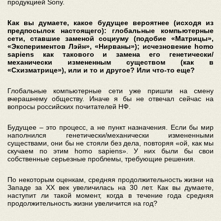
продукцией Sony.
Как вы думаете, какое будущее вероятнее (исходя из
предпосылок настоящего): глобальные компьютерные
сети, ставшие заменой социуму (подобие «Матрицы»,
«Экспериментов Лэйн», «Нирваны»); исчезновение homo
sapiens как такового и замена его генетически/
механически измененным существом (как в
«Схизматрице»), или и то и другое? Или что-то еще?
Глобальные компьютерные сети уже пришли на смену
вчерашнему обществу. Иначе я бы не отвечал сейчас на
вопросы российских почитателей НФ.
Будущее – это процесс, а не пункт назначения. Если бы мир
наполнился генетически/механически измененными
существами, они бы не стояли без дела, повторяя «ой, как мы
скучаем по этим homo sapiens». У них были бы свои
собственные серьезные проблемы, требующие решения.
По некоторым оценкам, средняя продолжительность жизни на
Западе за XX век увеличилась на 30 лет. Как вы думаете,
наступит ли такой момент, когда в течение года средняя
продолжительность жизни увеличится на год?