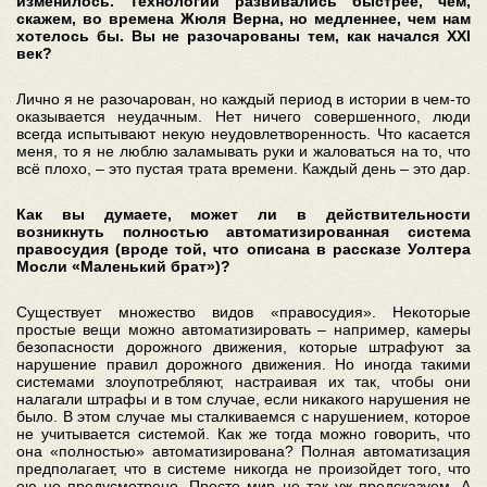
изменилось. Технологии развивались быстрее, чем,
скажем, во времена Жюля Верна, но медленнее, чем нам
хотелось бы. Вы не разочарованы тем, как начался XXI
век?
Лично я не разочарован, но каждый период в истории в чем-то
оказывается неудачным. Нет ничего совершенного, люди
всегда испытывают некую неудовлетворенность. Что касается
меня, то я не люблю заламывать руки и жаловаться на то, что
всё плохо, – это пустая трата времени. Каждый день – это дар.
Как вы думаете, может ли в действительности
возникнуть полностью автоматизированная система
правосудия (вроде той, что описана в рассказе Уолтера
Мосли «Маленький брат»)?
Существует множество видов «правосудия». Некоторые
простые вещи можно автоматизировать – например, камеры
безопасности дорожного движения, которые штрафуют за
нарушение правил дорожного движения. Но иногда такими
системами злоупотребляют, настраивая их так, чтобы они
налагали штрафы и в том случае, если никакого нарушения не
было. В этом случае мы сталкиваемся с нарушением, которое
не учитывается системой. Как же тогда можно говорить, что
она «полностью» автоматизирована? Полная автоматизация
предполагает, что в системе никогда не произойдет того, что
ею не предусмотрено. Просто мир не так уж предсказуем. А