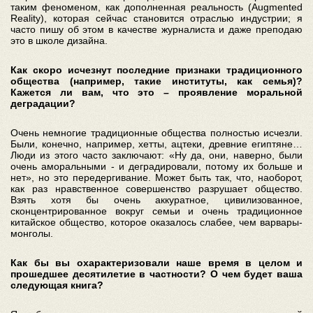
таким феноменом, как дополненная реальность (Augmented
Reality), которая сейчас становится отраслью индустрии; я
часто пишу об этом в качестве журналиста и даже преподаю
это в школе дизайна.
Как скоро исчезнут последние признаки традиционного
общества (например, такие институты, как семья)?
Кажется ли вам, что это – проявление моральной
деградации?
Очень немногие традиционные общества полностью исчезли.
Были, конечно, например, хетты, ацтеки, древние египтяне…
Люди из этого часто заключают: «Ну да, они, наверно, были
очень аморальными - и деградировали, потому их больше и
нет», но это передергивание. Может быть так, что, наоборот,
как раз нравственное совершенство разрушает общество.
Взять хотя бы очень аккуратное, цивилизованное,
сконцентрированное вокруг семьи и очень традиционное
китайское общество, которое оказалось слабее, чем варвары-
монголы.
Как бы вы охарактеризовали наше время в целом и
прошедшее десятилетие в частности? О чем будет ваша
следующая книга?