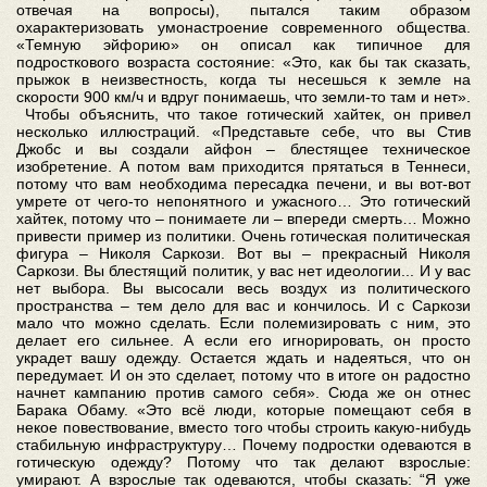
отвечая на вопросы), пытался таким образом
охарактеризовать умонастроение современного общества.
«Темную эйфорию» он описал как типичное для
подросткового возраста состояние: «Это, как бы так сказать,
прыжок в неизвестность, когда ты несешься к земле на
скорости 900 км/ч и вдруг понимаешь, что земли-то там и нет».
Чтобы объяснить, что такое готический хайтек, он привел
несколько иллюстраций. «Представьте себе, что вы Стив
Джобс и вы создали айфон – блестящее техническое
изобретение. А потом вам приходится прятаться в Теннеси,
потому что вам необходима пересадка печени, и вы вот-вот
умрете от чего-то непонятного и ужасного… Это готический
хайтек, потому что – понимаете ли – впереди смерть… Можно
привести пример из политики. Очень готическая политическая
фигура – Николя Саркози. Вот вы – прекрасный Николя
Саркози. Вы блестящий политик, у вас нет идеологии... И у вас
нет выбора. Вы высосали весь воздух из политического
пространства – тем дело для вас и кончилось. И с Саркози
мало что можно сделать. Если полемизировать с ним, это
делает его сильнее. А если его игнорировать, он просто
украдет вашу одежду. Остается ждать и надеяться, что он
передумает. И он это сделает, потому что в итоге он радостно
начнет кампанию против самого себя». Сюда же он отнес
Барака Обаму. «Это всё люди, которые помещают себя в
некое повествование, вместо того чтобы строить какую-нибудь
стабильную инфраструктуру… Почему подростки одеваются в
готическую одежду? Потому что так делают взрослые:
умирают. А взрослые так одеваются, чтобы сказать: “Я уже