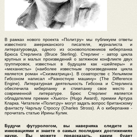
В рамках нового проекта «Полит.ру» мы публикуем ответы
известного американского писателя, журналиста и
литературоведа, одного из основоположников киберпанка
Брюса Стерлинга (Bruce Sterling). Стерлинг - автор цикла
крупных и малых произведений о затяжном конфликте двух
группировок, известных в будущем как «шейперы» и
«механисты» (наиболее известным произведением цикла
является роман «Схизматрица»). В соавторстве с Уильямом
Гибсоном написал «Разностную машину» (The Difference
Engine). Литературная деятельность Гибсона и Стерлинга
обеспечила киберпанку и стимпанку свое место в
современной литературе. Брюс Стерлинг является
обладателем премии «Хьюго» (Hugo Award), премии Артура
Кларка. Читатели «Полит.ру» могут задать вопрос британскому
фантасту Чарльзу Строссу (Charles Stross). А о киберпанке -
прочитать статью Ирины Кулик.
Будучи футурологом, вы наверняка следите за
инновациями и знаете о самых последних достижениях
науки. Вы можете предсказать, каким будет