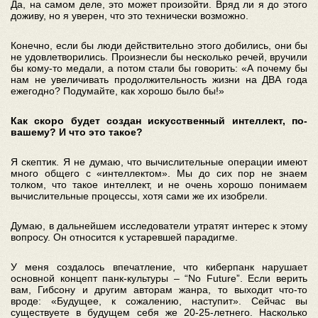
Да, на самом деле, это может произойти. Вряд ли я до этого
доживу, но я уверен, что это технически возможно.
Конечно, если бы люди действительно этого добились, они бы
не удовлетворились. Произнесли бы несколько речей, вручили
бы кому-то медали, а потом стали бы говорить: «А почему бы
нам не увеличивать продолжительность жизни на ДВА года
ежегодно? Подумайте, как хорошо было бы!»
Как скоро будет создан искусственный интеллект, по-
вашему? И что это такое?
Я скептик. Я не думаю, что вычислительные операции имеют
много общего с «интеллектом». Мы до сих пор не знаем
толком, что такое интеллект, и не очень хорошо понимаем
вычислительные процессы, хотя сами же их изобрели.
Думаю, в дальнейшем исследователи утратят интерес к этому
вопросу. Он относится к устаревшей парадигме.
У меня создалось впечатление, что киберпанк нарушает
основной концепт панк-культуры – “No Future”. Если верить
вам, Гибсону и другим авторам жанра, то выходит что-то
вроде: «Будущее, к сожалению, наступит». Сейчас вы
существуете в будущем себя же 20-25-летнего. Насколько