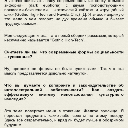
Я люблю описывать нашу современность как эпоху «темной
эйфории» (dark euphoria) с двумя господствующими
полюсами-близнецами – «готический хайтек» и «трущобный
шик» (Gothic High-Tech and Favela Chic) [1]. Я знаю, напрямую
это мало о чем говорит, но дух времени обычно и бывает
трудноуловимым.
Моя следующая книга – это новый сборник рассказов, который
неслучайно называется “Gothic High-Tech”.
Считаете ли вы, что современные формы социальности
– тупиковые?
Ну, прежние же формы не были тупиковыми. Так что эта
мысль представляется довольно натянутой.
Что вы думаете о копирайте и законодательстве об
интеллектуальной собственности? Как создать
эффективную систему использования культурного
наследия?
Эта тема повергает меня в отчаяние. Жалкое зрелище. Я
перестал предлагать какие-либо советы по этому поводу.
Здесь всё отвратительно, и вряд ли будет лучше в обозримом
будущем.