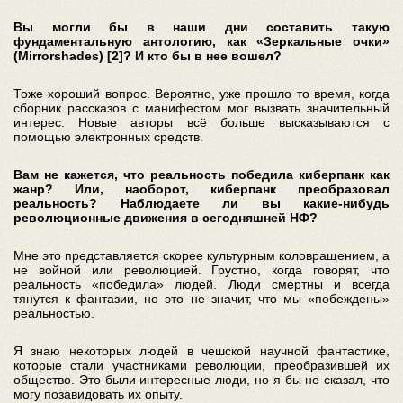
Вы могли бы в наши дни составить такую
фундаментальную антологию, как «Зеркальные очки»
(Mirrorshades) [2]? И кто бы в нее вошел?
Тоже хороший вопрос. Вероятно, уже прошло то время, когда
сборник рассказов с манифестом мог вызвать значительный
интерес. Новые авторы всё больше высказываются с
помощью электронных средств.
Вам не кажется, что реальность победила киберпанк как
жанр? Или, наоборот, киберпанк преобразовал
реальность? Наблюдаете ли вы какие-нибудь
революционные движения в сегодняшней НФ?
Мне это представляется скорее культурным коловращением, а
не войной или революцией. Грустно, когда говорят, что
реальность «победила» людей. Люди смертны и всегда
тянутся к фантазии, но это не значит, что мы «побеждены»
реальностью.
Я знаю некоторых людей в чешской научной фантастике,
которые стали участниками революции, преобразившей их
общество. Это были интересные люди, но я бы не сказал, что
могу позавидовать их опыту.