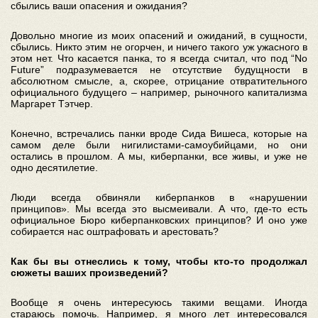
сбылись ваши опасения и ожидания?
Довольно многие из моих опасений и ожиданий, в сущности,
сбылись. Никто этим не огорчен, и ничего такого уж ужасного в
этом нет. Что касается панка, то я всегда считал, что под “No
Future” подразумевается не отсутствие будущности в
абсолютном смысле, а, скорее, отрицание отвратительного
официального будущего – например, рыночного капитализма
Маргарет Тэтчер.
Конечно, встречались панки вроде Сида Вишеса, которые на
самом деле были нигилистами-самоубийцами, но они
остались в прошлом. А мы, киберпанки, все живы, и уже не
одно десятилетие.
Люди всегда обвиняли киберпанков в «нарушении
принципов». Мы всегда это высмеивали. А что, где-то есть
официальное Бюро киберпанковских принципов? И оно уже
собирается нас оштрафовать и арестовать?
Как бы вы отнеслись к тому, чтобы кто-то продолжал
сюжеты ваших произведений?
Вообще я очень интересуюсь такими вещами. Иногда
стараюсь помочь. Например, я много лет интересовался