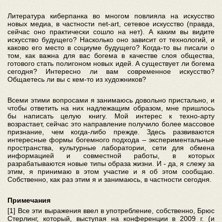
Литература киберпанка во многом повлияла на искусство
новых медиа, в частности net-art, сетевое искусство (правда,
сейчас оно практически сошло на нет). А каким вы видите
искусство будущего? Насколько оно зависит от технологий, и
каково его место в социуме будущего? Когда-то вы писали о
том, как важна для вас богема в качестве слоя общества,
готового стать полигоном новых идей. А существует ли богема
сегодня? Интересно ли вам современное искусство?
Общаетесь ли вы с кем-то из художников?
Всеми этими вопросами я занимаюсь довольно пристально, и
чтобы ответить на них надлежащим образом, мне пришлось
бы написать целую книгу. Мой интерес к техно-арту
возрастает, сейчас это направление получило более массовое
признание, чем когда-либо прежде. Здесь развиваются
интересные формы богемного подхода – экспериментальные
пространства, культурные лаборатории, сети для обмена
информацией и совместной работы, в которых
разрабатываются новые типы образа жизни. И - да, я слежу за
этим, я принимаю в этом участие и я об этом сообщаю.
Собственно, как раз этим я и занимаюсь, в частности сегодня.
Примечания
[1] Все эти выражения ввел в употребление, собственно, Брюс
Стерлинг, который, выступая на конференции в 2009 г. (и