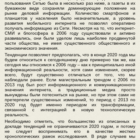
пользования Сетью была в несколько раз ниже, а газеты в их
бумажном виде сохраняли доминирующее положение на
рынке деловой информации. Количество смартфонов и
планшетов у населения было незначительным, а уровень
развития мобильного интернета не позволял оперативно
получать информацию из Сети. Несмотря на то, что интернет-
СМИ и блогосфера в 2006 году существовали и активно
развивались, они были уделом лишь наиболее продвинутой
части общества, не имея существенного общественного и
экономического значения.
Тенденции позволяют предполагать, что в конце 2020 года мы
будем относиться к сегодняшнему дню примерно так же, как
сегодня мы относимся к 2006 году – как к принципиально иной
информационной реальности, хотя сами изменения, скорее
всего, будут существенно отличаться от того, что мы
наблюдали ранее. Если магистральным трендом с 2006 по
2013 год был рост информационного и коммуникационного
значения интернета, а традиционные медиа просто
вынуждены были потесниться на рынке, но при этом сами не
претерпели существенных изменений, то период с 2013 по
2020 год будет именно периодом их трансформации,
связанной с интеграцией в новую технологическую
реальность.
Необходимо отметить, что большинство из описанных в
докладе тенденций не ограничиваются 2020 годом, и потому
не следует воспринимать его в качестве жестких
хронологических рамок исследования. В ряде случаев мы