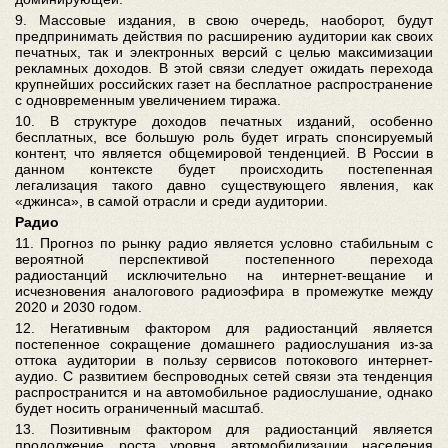
9. Массовые издания, в свою очередь, наоборот, будут
предпринимать действия по расширению аудитории как своих
печатных, так и электронных версий с целью максимизации
рекламных доходов. В этой связи следует ожидать перехода
крупнейших российских газет на бесплатное распространение
с одновременным увеличением тиража.
10. В структуре доходов печатных изданий, особенно
бесплатных, все большую роль будет играть спонсируемый
контент, что является общемировой тенденцией. В России в
данном контексте будет происходить постепенная
легализация такого давно существующего явления, как
«джинса», в самой отрасли и среди аудитории.
Радио
11. Прогноз по рынку радио является условно стабильным с
вероятной перспективой постепенного перехода
радиостанций исключительно на интернет-вещание и
исчезновения аналогового радиоэфира в промежутке между
2020 и 2030 годом.
12. Негативным фактором для радиостанций является
постепенное сокращение домашнего радиослушания из-за
оттока аудитории в пользу сервисов потокового интернет-
аудио. С развитием беспроводных сетей связи эта тенденция
распространится и на автомобильное радиослушание, однако
будет носить ограниченный масштаб.
13. Позитивным фактором для радиостанций является
продолжение роста уровня автомобилизации населения