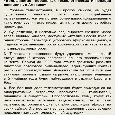
«Большинство глобальных технологических инноваций
появились в Америке»
1. Уровень телесмотрения, в широком смысле, не будет
существенно меняться, хотя само потребление
телевизионного контента станет более диверсифицированным
как с точки зрения источников, так и с точки зрения устройств
просмотра.
2. Существенно, в несколько раз, вырастет среднее число
телевизионных каналов, доступных жителям России из-за, с
одной стороны, перехода к цифровому эфирному вещанию, а
с другой – дальнейшего роста абонентской базы кабельных и
спутниковых операторов.
3. Телеканалы постепенно будут утрачивать монопольный
статус дистрибьюторов профессионального телевизионного
контента. Период до 2020 года станет временем развития
платформ потокового онлайн-видео, агрегирующих контент
различных производителей. Американские Netflix и Hulu уже
занимают прочные позиции на рынке, аналогичная тенденция
в ближайшие годы будет наблюдаться в странах Европы и
России.
4. Все большая доля телесмотрения будет приходиться на
альтернативные устройства просмотра – компьютеры,
планшеты и смартфоны. Способствовать этому будут как
интернет-сервисы агрегации видеоконтента, так и сами
телеканалы, организующие онлайн-трансляции эфиров на
своих сайтах. Это поставит вопрос изменения существующих
подходов к замерам телевизионной аудитории.