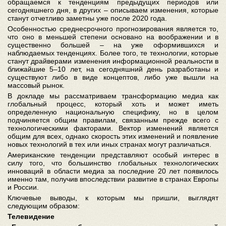
обращаемся к тенденциям предыдущих периодов или
сегодняшнего дня, в других – описываем изменения, которые
станут отчетливо заметны уже после 2020 года.
Особенностью среднесрочного прогнозирования является то,
что оно в меньшей степени основано на воображении и в
существенно большей – на уже оформившихся и
наблюдаемых тенденциях. Более того, те технологии, которые
станут драйверами изменения информационной реальности в
ближайшие 5–10 лет, на сегодняшний день разработаны и
существуют либо в виде концептов, либо уже вышли на
массовый рынок.
В докладе мы рассматриваем трансформацию медиа как
глобальный процесс, который хоть и может иметь
определенную национальную специфику, но в целом
подчиняется общим правилам, связанным прежде всего с
технологическими факторами. Вектор изменений является
общим для всех, однако скорость этих изменений и появление
новых технологий в тех или иных странах могут различаться.
Американские тенденции представляют особый интерес в
силу того, что большинство глобальных технологических
инноваций в области медиа за последние 20 лет появилось
именно там, получив впоследствии развитие в странах Европы
и России.
Ключевые выводы, к которым мы пришли, выглядят
следующим образом:
Телевидение