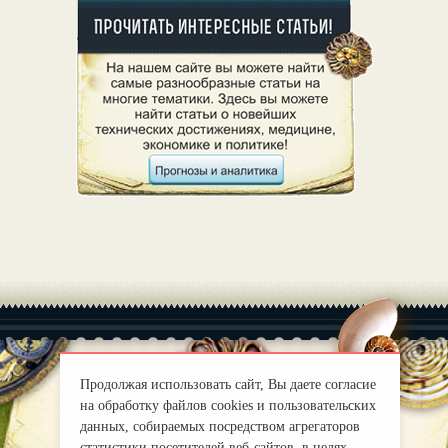
Продолжая использовать сайт, Вы даете согласие
на обработку файлов cookies и пользовательских
|
О нас
Правила
данных, собираемых посредством агрегаторов
mirprognoz@mail.ru
статистики посетителей веб-сайтов, в целях