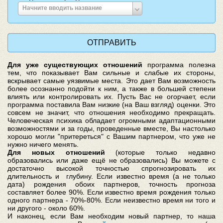
Введите
Начните вводить название
место
рождения
Для уже существующих отношений
программа полезна
тем, что показывает Вам сильные и слабые их стороны,
вскрывает самые уязвимые места. Это дает Вам возможность
более осознанно подойти к ним, а также в большей степени
влиять или контролировать их. Пусть Вас не огорчает, если
программа поставила Вам низкие (на Ваш взгляд) оценки. Это
совсем не значит, что отношения необходимо прекращать.
Человеческая психика обладает огромными адаптационными
возможностями и за годы, проведенные вместе, Вы настолько
хорошо могли "притереться" с Вашим партнером, что уже не
нужно ничего менять.
Для новых отношений
(которые только недавно
образовались или даже ещё не образовались) Вы можете с
достаточно высокой точностью спрогнозировать их
длительность и глубину. Если известно время (а не только
дата) рождения обоих партнеров, точность прогноза
составляет более 90%. Если известно время рождения только
одного партнера - 70%-80%. Если неизвестно время ни того и
ни другого - около 60%.
И наконец, если Вам необходим новый партнер, то наша