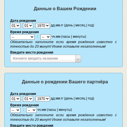
Данные о Вашем Рождении
Дата рождения
.
.
дд.мм.гг (день | месяц | год)
Время рождения
:
чч.мм (часы | минуты)
Обязательно заполните если время рождения известно с
точностью до 20 минут! Иначе оставьте незаполненым!
Введите место рождения
Введите
Начните вводить название
место
рождения
Данные о рождении Вашего партнёра
Дата рождения
.
.
дд.мм.гг (день | месяц | год)
Время рождения
:
чч.мм (часы | минуты)
Обязательно заполните если время рождения известно с
точностью до 20 минут! Иначе оставьте незаполненым!
Введите место рождения