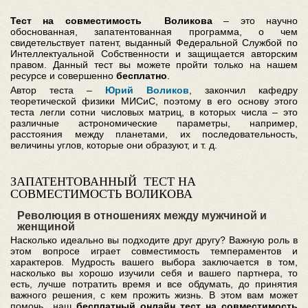
Тест на совместимость Воликова
– это научно
обоснованная, запатентованная программа, о чем
свидетельствует патент, выданный Федеральной Службой по
Интеллектуальной Собственности и защищается авторским
правом. Данный тест вы можете пройти только на нашем
ресурсе и совершенно
бесплатно
.
Автор теста –
Юрий Воликов
, закончил кафедру
теоретической физики МИСиС, поэтому в его основу этого
теста легли сотни числовых матриц, в которых числа – это
различные астрономические параметры, например,
расстояния между планетами, их последовательность,
величины углов, которые они образуют, и т. д.
ЗАПАТЕНТОВАННЫЙ ТЕСТ НА
СОВМЕСТИМОСТЬ ВОЛИКОВА
Революция в отношениях между мужчиной и
женщиной
Насколько идеально вы подходите друг другу? Важную роль в
этом вопросе играет совместимость темпераментов и
характеров. Мудрость вашего выбора заключается в том,
насколько вы хорошо изучили себя и вашего партнера, то
есть, лучше потратить время и все обдумать, до принятия
важного решения, с кем прожить жизнь. В этом вам может
помочь наш
бесплатный онлайн тест на совместимость