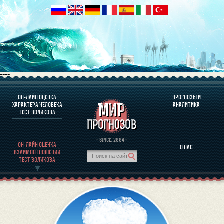
----
ОН-ЛАЙН ОЦЕНКА
ПРОГНОЗЫ И
О ПРОГРАММЕ
ХАРАКТЕРА ЧЕЛОВЕКА
АНАЛИТИКА
ТЕСТ ВОЛИКОВА
ОЦЕНКА ХАРАКТЕРA ЧЕЛОВЕКА
ОЦЕНКА ХАРАКТЕРА ВЫДАЮЩИХСЯ ЛИЧНОСТЕЙ
О ПРОГРАММЕ
· SINCE. 2004 ·
ОН-ЛАЙН ОЦЕНКА
О НАС
ТЕСТ НА СОВМЕСТИМОСТЬ ВОЛИКОВА
ВЗАИМООТНОШЕНИЙ
ПРОГНОЗЫ И АНАЛИТИКА
ТЕСТ ВОЛИКОВА