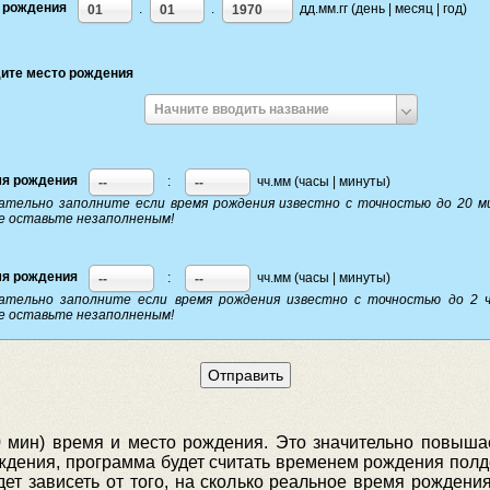
 рождения
.
.
дд.мм.гг (день | месяц | год)
01
01
1970
ите место рождения
Начните вводить название
я рождения
:
чч.мм (часы | минуты)
--
--
ательно заполните если время рождения известно с точностью до 20 м
е оставьте незаполненым!
я рождения
:
чч.мм (часы | минуты)
--
--
ательно заполните если время рождения известно с точностью до 2 ч
е оставьте незаполненым!
0 мин) время и место рождения. Это значительно повышае
ождения, программа будет считать временем рождения полден
дет зависеть от того, на сколько реальное время рождения 