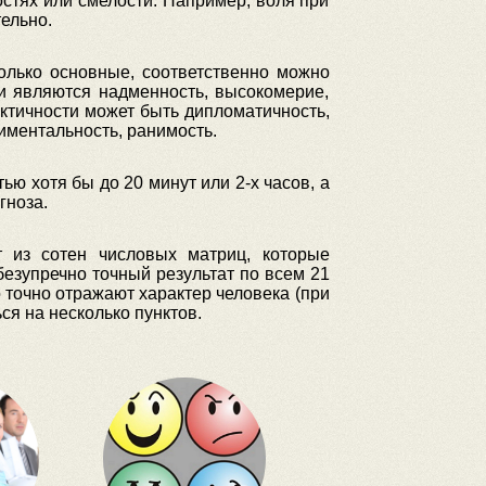
остях или смелости. Например, воля при
тельно.
олько основные, соответственно можно
и являются надменность, высокомерие,
ктичности может быть дипломатичность,
иментальность, ранимость.
ью хотя бы до 20 минут или 2-х часов, а
гноза.
т из сотен числовых матриц, которые
езупречно точный результат по всем 21
 точно отражают характер человека (при
ся на несколько пунктов.