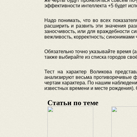
же черты будут проявляться совсем по-
эффективности интеллекта +5 будет испо
Надо понимать, что во всех показате
расширить и развить эти значения ра
заносчивость, или для враждебности с
вежливость, корректность; синонимами 
Обязательно точно указывайте время (а 
также выбирайте из списка городов сво
Тест на характер Воликова представ
анализируют весьма противоречивые фа
чертам характера. По нашим наблюдения
известных времени и месте рождения). 
Статьи по теме