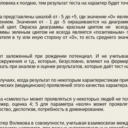
века к полдню, тем результат теста на характер будет точ
 представлены шкалой от - 5 до +5, где значение «0» явля
нием. Значения от - 1 до -5 окрашиваются на диаграмм
ый цвет. Окраска диаграммы красным цветом не всегда
раммы зеленым цветом не всегда является «позитивным» 
теля в ту или иную сторону от «0», то есть среднего зна
т заложенный при рождении потенциал. И не учитываю
окружения и т.д., которые, безусловно, влияют на форм
ать при анализе и оценке результатов, которые даёт тест 
лучаях, когда результат по некоторым характеристикам приб
ических (медицинских) проявлений этого качества характера
а «смелость» может проявляться у некоторых людей не толь
имер, оценка 4; 5 для параметра «воля» может проявля
рство, деспотизм, потребность в доминировании.
ктер Воликова в совокупности, учитывая взаимосвязи межд