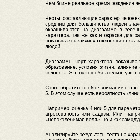
Чем ближе реальное время рождения чело
Черты, составляющие характер человека
средним для большинства людей значе
окрашиваются на диаграмме в зелен
характера, так же как и окраска диаг
показывает величину отклонения показа
людей.
Диаграммы черт характера показываю
образование, условия жизни, влияние 
человека. Это нужно обязательно учитыв
Стоит обратить особое внимание в тех с
5. В этом случае есть вероятность клин
Например: оценка 4 или 5 для параметр
агрессивность или садизм. Или, напр
«непоколебимая воля», но и как самоду
Анализируйте результаты теста на хара