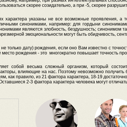
разному, например, при разных интеллектуальных способн
льзоваться скорее созидательно, а при -5, скорее разруши
лях характера указаны не все возможные проявления, а т
зличными синонимами, например: для гордыни синонимам
инонимами являются злобность, бездушность; синонимом та
чрезмерной эмоциональности могут быть обидчивость, сент
не только дату) рождения, если оно Вам известно с точност
ё место рождения - это многократно повышает точность про
ляет собой весьма сложный организм, который состои
кторы, влияющие на нас. Поэтому невозможно получить б
м, как правило, из 21 фактора характера, 18-19 достаточно
Оставшиеся 2-3 фактора характера человека могут отличать