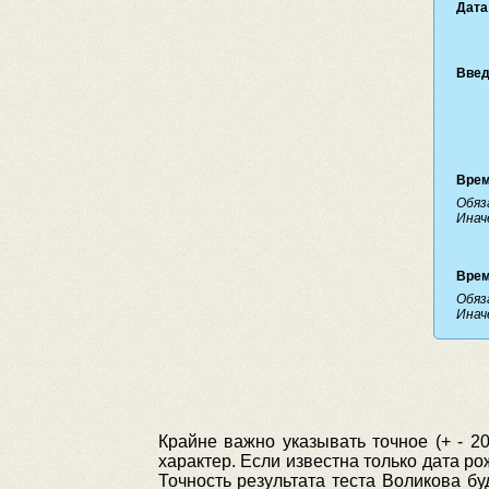
Дата
Введ
Врем
Обяз
Инач
Врем
Обяз
Инач
Крайне важно указывать точное (+ - 2
характер. Если известна только дата р
Точность результата теста Воликова бу