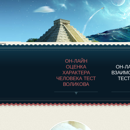
----
О ПРОГРАММЕ
О 
ОН-ЛАЙН
ОЦЕНКА
ОН-Л
ОЦЕНКА ХАРАКТЕРA
ЧЕЛОВЕКА
СОВ
ХАРАКТЕРА
ВЗАИМ
В
ЧЕЛОВЕКА ТЕСТ
ТЕС
ОЦЕНКА ХАРАКТЕРА
ВЫДАЮЩИХСЯ
ВОЛИКОВА
ЛИЧНОСТЕЙ