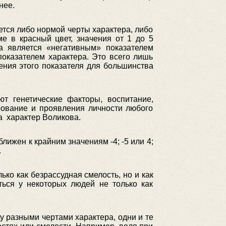
нее.
ется либо нормой черты характера, либо
е в красный цвет, значения от 1 до 5
 является «негативным» показателем
показателем характера. Это всего лишь
чения этого показателя для большинства
т генетические факторы, воспитание,
ирование и проявления личности любого
на характер Воликова.
лижен к крайним значениям -4; -5 или 4;
.
ко как безрассудная смелость, но и как
ться у некоторых людей не только как
у разными чертами характера, одни и те