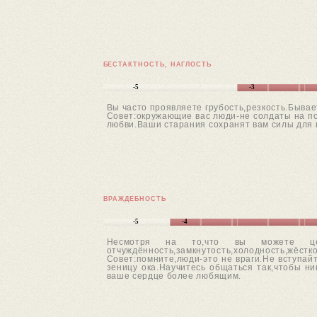
БЕСТАКТНОСТЬ, НАГЛОСТЬ
-5
-3
Вы часто проявляете грубость,резкость.Быва
Совет:окружающие вас люди-не солдаты на по
любви.Ваши старания сохранят вам силы для 
ВРАЖДЕБНОСТЬ
-5
-4
Несмотря на то,что вы можете це
отчуждённость,замкнутость,холодность,жёстко
Совет:помните,люди-это не враги.Не вступай
зеницу ока.Научитесь общаться так,чтобы н
ваше сердце более любящим.