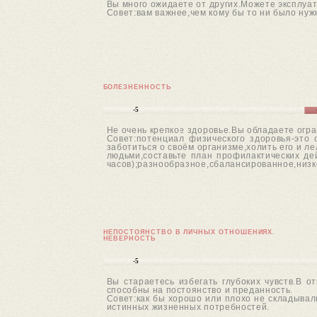
Вы много ожидаете от других.Можете эксплуат
Совет:вам важнее,чем кому бы то ни было нуж
БОЛЕЗНЕННОСТЬ
-5
Не очень крепкое здоровье.Вы обладаете огр
Совет:потенциал физического здоровья-это
заботиться о своём организме,холить его и л
людьми,составьте план профилактических де
часов);разнообразное,сбалансированное,низк
НЕПОСТОЯНСТВО В ЛИЧНЫХ ОТНОШЕНИЯХ.
НЕВЕРНОСТЬ
-5
Вы стараетесь избегать глубоких чувств.В о
способны на постоянство и преданность.
Совет:как бы хорошо или плохо не складывал
истинных жизненных потребностей.