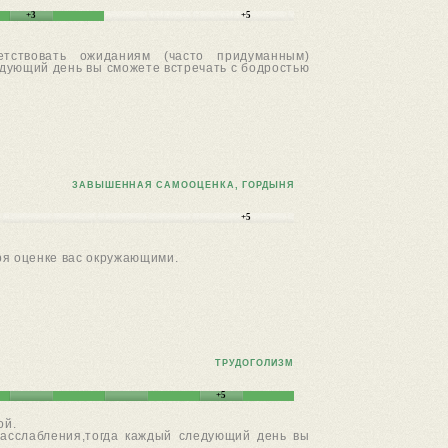
+3
+5
етствовать ожиданиям (часто придуманным)
едующий день вы сможете встречать с бодростью
ЗАВЫШЕННАЯ САМООЦЕНКА, ГОРДЫНЯ
+5
ря оценке вас окружающими.
ТРУДОГОЛИЗМ
+5
ой.
расслабления,тогда каждый следующий день вы