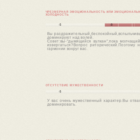
ЧРЕЗМЕРНАЯ ЭМОЦИОНАЛЬНОСТЬ ИЛИ ЭМОЦИОНАЛЬ
ХОЛОДНОСТЬ
-5
-3
Вы раздражительный,беспокойный,вспыльчивы
доминируют над волей.
Совет:вы-"дымящийся вулкан",пока молчащи
извергаться?Вопрос риторический.Поэтому 
гармонии вокруг вас.
ОТСУТСТВИЕ МУЖЕСТВЕННОСТИ
-5
У вас очень мужественный характер.Вы отва
доминировать.