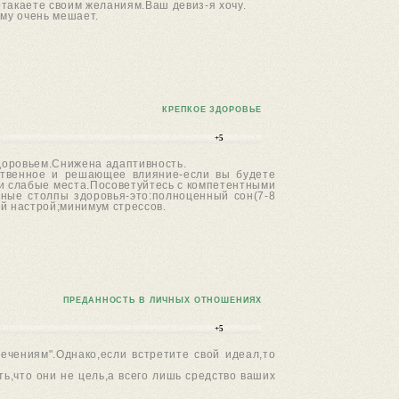
отакаете своим желаниям.Ваш девиз-я хочу.
ому очень мешает.
КРЕПКОЕ ЗДОРОВЬЕ
+5
доровьем.Снижена адаптивность.
дственное и решающее влияние-если вы будете
вои слабые места.Посоветуйтесь с компетентными
вные столпы здоровья-это:полноценный сон(7-8
й настрой;минимум стрессов.
ПРЕДАННОСТЬ В ЛИЧНЫХ ОТНОШЕНИЯХ
+5
лечениям".Однако,если встретите свой идеал,то
ь,что они не цель,а всего лишь средство ваших