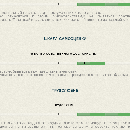
0
твенность.Это счастье для окружающих и горе для вас.
но относиться к своим обязательствам,и не пытаться соотв
олжны!Постарайтесь освоить техники расслабления,тогда каждый сл
ШКАЛА САМООЦЕНКИ
ЧУВСТВО СОБСТВЕННОГО ДОСТОИНСТВА
0
+1
столюбивый,в меру тщеславный человек.
ачимость не является вашим правом от рождения,а возникает благода
ТРУДОЛЮБИЕ
ТРУДОЛЮБИЕ
0
ы только тогда,когда что-нибудь делаете.Можете изнурять себя работ
одом вы почти всегда заняты,поэтому вы должны освоить техники 