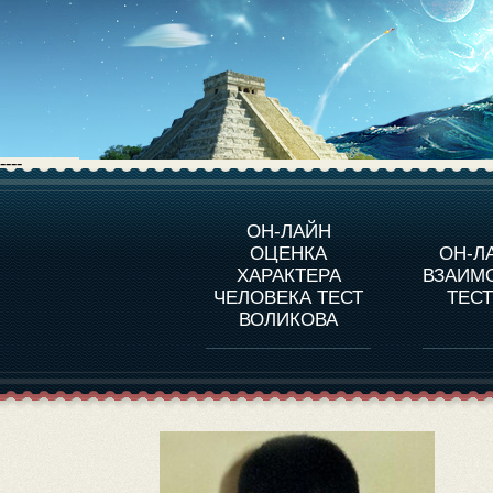
----
О ПРОГРАММЕ
О 
ОН-ЛАЙН
ОЦЕНКА
ОН-Л
ОЦЕНКА ХАРАКТЕРA
ЧЕЛОВЕКА
СОВ
ХАРАКТЕРА
ВЗАИМ
В
ЧЕЛОВЕКА ТЕСТ
ТЕС
ОЦЕНКА ХАРАКТЕРА
ВЫДАЮЩИХСЯ
ВОЛИКОВА
ЛИЧНОСТЕЙ