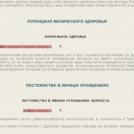
ировать других людей ради собственного удовольствия или выгоды.П
но проявлять благородство,а ваш легкий комплекс божественности эт
ПОТЕНЦИАЛ ФИЗИЧЕСКОГО ЗДОРОВЬЯ
НОРМАЛЬНОЕ ЗДОРОВЬЕ
-2
0
аниченными ресурсами жизненных сил.У вас случаются проблемы со з
 одно из немногих качеств человека,на которое он имеет непосре
елеять,то он будет вам служить,сколько сами захотите.Определите с
йствий,чтобы предотвратить развитие потенциальных болезней.Гла
окалорийное питание;регулярные физические нагрузки;положительны
ПОСТОЯНСТВО В ЛИЧНЫХ ОТНОШЕНИЯХ
ПОСТОЯНСТВО В ЛИЧНЫХ ОТНОШЕНИЯХ. ВЕРНОСТЬ
-1
0
тношениях часто демонстрируете непостоянство и склонность к "ув
ись ваши отношения с другими людьми,вы никогда не должны забыват