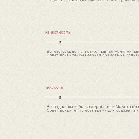
сможете встречать с бодростью и энтузиазмом
НЕЧЕСТНОСТЬ
-5
Вы-чистосердечный,открытый,прямолинейный ч
Совет:поймите-чрезмерная прямота не принес
ТРУСОСТЬ
-5
Вы наделены избытком храбрости.Можете проя
Совет:поймите,что есть время для сражений,и