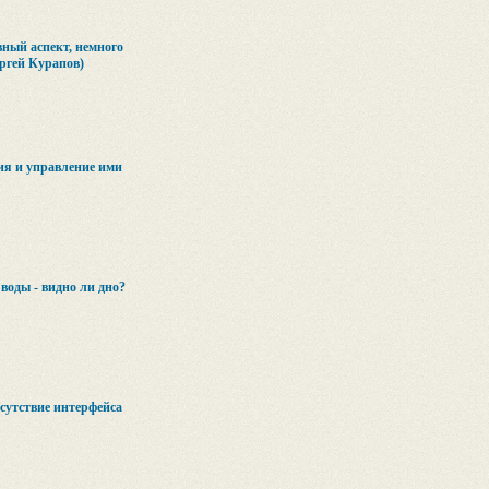
вный аспект, немного
ергей Курапов)
ия и управление ими
воды - видно ли дно?
сутствие интерфейса