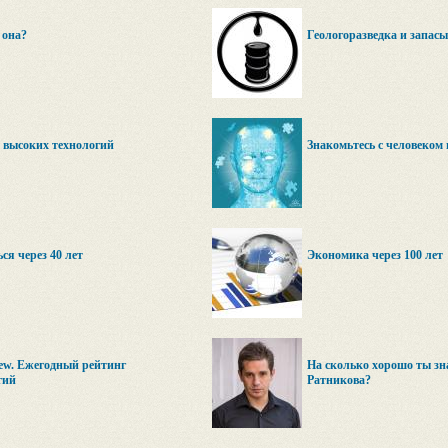
 она?
Геологоразведка и запас
 высоких технологий
Знакомьтесь с человеком 
ся через 40 лет
Экономика через 100 лет
iew. Ежегодный рейтинг
На сколько хорошо ты з
гий
Ратникова?