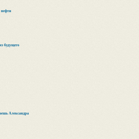
ы нефти
из будущего
наешь Александра