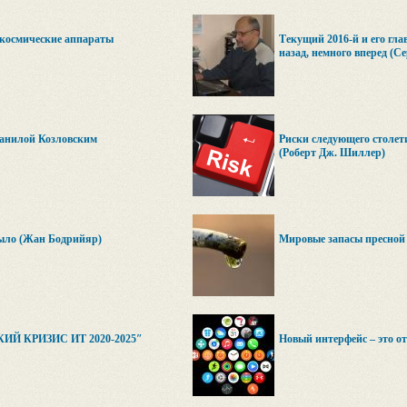
 космические аппараты
Текущий 2016-й и его гла
назад, немного вперед (С
Данилой Козловским
Риски следующего столет
(Роберт Дж. Шиллер)
было (Жан Бодрийяр)
Мировые запасы пресной 
Й КРИЗИС ИТ 2020-2025″
Новый интерфейс – это от