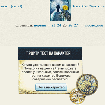
то лет" (часть 2)
Элвин Э.Рот "Через сто ле
Страницы:
первая
←
23
24
25
26
27
→
последняя