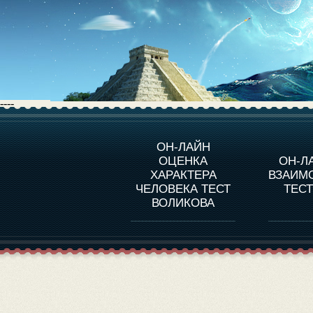
----
О ПРОГРАММЕ
О 
ОН-ЛАЙН
ОЦЕНКА
ОН-Л
ОЦЕНКА ХАРАКТЕРA
ЧЕЛОВЕКА
СОВ
ХАРАКТЕРА
ВЗАИМ
В
ЧЕЛОВЕКА ТЕСТ
ТЕС
ОЦЕНКА ХАРАКТЕРА
ВЫДАЮЩИХСЯ
ВОЛИКОВА
ЛИЧНОСТЕЙ