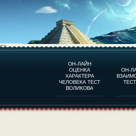
----
О ПРОГРАММЕ
О 
ОН-ЛАЙН
ОЦЕНКА
ОН-Л
ОЦЕНКА ХАРАКТЕРA
ЧЕЛОВЕКА
СОВ
ХАРАКТЕРА
ВЗАИМ
В
ЧЕЛОВЕКА ТЕСТ
ТЕС
ОЦЕНКА ХАРАКТЕРА
ВЫДАЮЩИХСЯ
ВОЛИКОВА
ЛИЧНОСТЕЙ