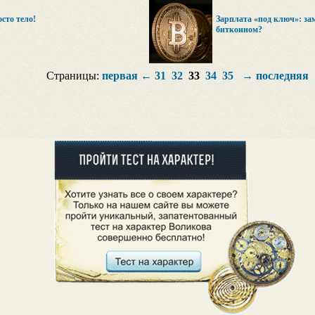
сто тело!
Зарплата «под ключ»: за
биткоином?
Страницы:
первая
←
31
32
33
34
35
→
последняя