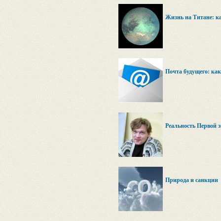
Жизнь на Титане: к
Почта будущего: как
Реальность Первой 
Природа и санкции