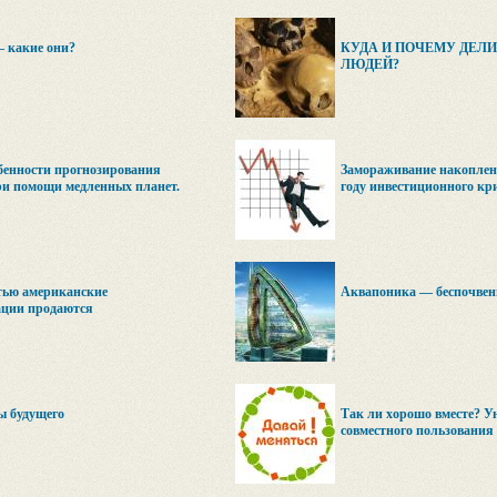
– какие они?
КУДА И ПОЧЕМУ ДЕЛ
ЛЮДЕЙ?
бенности прогнозирования
Замораживание накоплен
и помощи медленных планет.
году инвестиционного кр
тью американские
Аквапоника — беспочвенн
ации продаются
ы будущего
Так ли хорошо вместе? 
совместного пользования