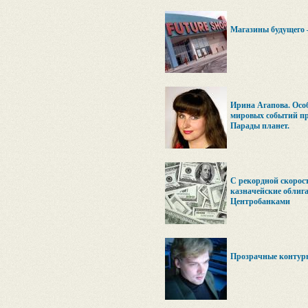
Магазины будущего 
Ирина Агапова. Осо
мировых событий пр
Парады планет.
С рекордной скорос
казначейские облиг
Центробанками
Прозрачные контур