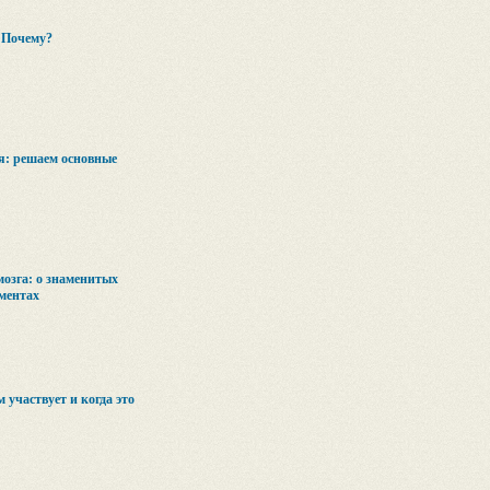
 Почему?
я: решаем основные
озга: о знаменитых
ментах
 участвует и когда это