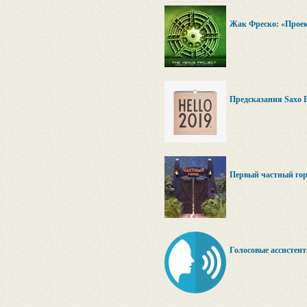
Жак Фреско: «Проек
Предсказания Saxo 
Первый частный горо
Голосовые ассистен