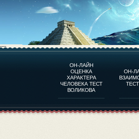
----
О ПРОГРАММЕ
О 
ОН-ЛАЙН
ОЦЕНКА
ОН-Л
ОЦЕНКА ХАРАКТЕРA
ЧЕЛОВЕКА
СОВ
ХАРАКТЕРА
ВЗАИМ
В
ЧЕЛОВЕКА ТЕСТ
ТЕС
ОЦЕНКА ХАРАКТЕРА
ВЫДАЮЩИХСЯ
ВОЛИКОВА
ЛИЧНОСТЕЙ