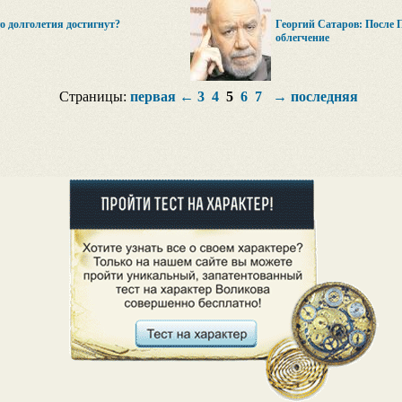
о долголетия достигнут?
Георгий Сатаров: После П
облегчение
Страницы:
первая
←
3
4
5
6
7
→
последняя