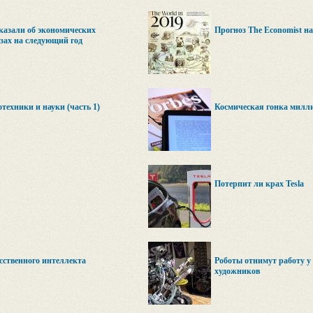
азали об экономических
Прогноз The Economist на
озах на следующий год
техники и науки (часть 1)
Космическая гонка милл
Потерпит ли крах Tesla
сственного интеллекта
Роботы отнимут работу у 
художников