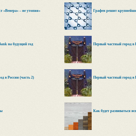
т «Венера» – не утопия»
Графен решит крупнейш
Bank на будущий год
Первый частный город в Р
д в России (часть 2)
Первый частный город в Р
ты
Как будет развиваться и