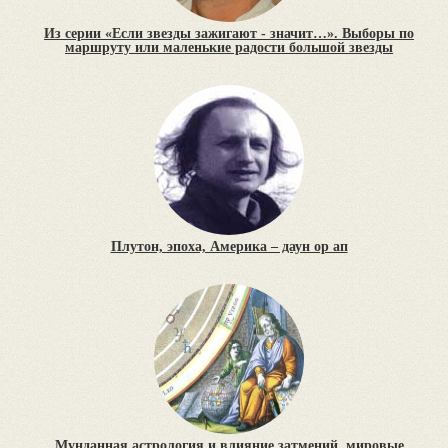
Из серии «Если звезды зажигают - значит…». Выборы по
маршруту или маленькие радости большой звезды
Плутон, эпоха, Америка – даун ор ап
Мунданная астрология и влияние затмений, мировые