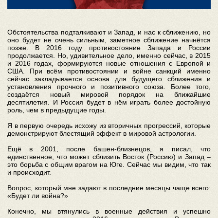
Обстоятельства подталкивают и Запад, и нас к сближению, но
оно будет не очень сильным, заметное сближение начнётся
позже. В 2016 году противостояние Запада и России
продолжается. Но, удивительное дело, именно сейчас, в 2015
и 2016 годах, формируются новые отношения с Европой и
США. При всём противостоянии и войне санкций именно
сейчас закладывается основа для будущего сближения и
установления прочного и позитивного союза. Более того,
создаётся новый мировой порядок на ближайшие
десятилетия. И Россия будет в нём играть более достойную
роль, чем в предыдущие годы.
Я в первую очередь исхожу из вторичных прогрессий, которые
демонстрируют блестящий эффект в мировой астрологии.
Ещё в 2001, после башен-близнецов, я писал, что
единственное, что может сблизить Восток (Россию) и Запад –
это борьба с общим врагом на Юге. Сейчас мы видим, что так
и происходит.
Вопрос, который мне задают в последние месяцы чаще всего:
«Будет ли война?»
Конечно, мы втянулись в военные действия и успешно