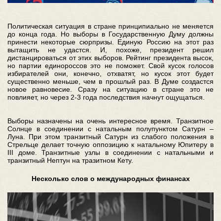
Политическая ситуация в стране принципиально не меняется
до конца года. Но выборы в Государственную Думу должны
принести некоторые сюрпризы. Единую Россию на этот раз
вытащить не удастся. И, похоже, президент решил
дистанцироваться от этих выборов. Рейтинг президента высок,
но партии единороссов это не поможет. Свой кусок голосов
избирателей они, конечно, отхватят, но кусок этот будет
существенно меньше, чем в прошлый раз. В Думе создастся
новое равновесие. Сразу на ситуацию в стране это не
повлияет, но через 2-3 года последствия начнут ощущаться.
Выборы назначены на очень интересное время. Транзитное
Солнце в соединении с натальным полупунктом Сатурн –
Луна. При этом транзитный Сатурн из слабого положения в
Стрельце делает точную оппозицию к натальному Юпитеру в
III доме. Транзитные узлы в соединении с натальными и
транзитный Нептун на тразитном Кету.
Несколько слов о международных финансах