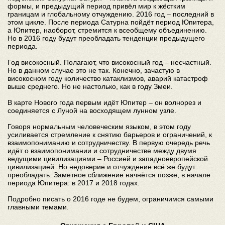
формы, и предыдущий период привёл мир к жёстким
границам и глобальному отчуждению. 2016 год – последний в
этом цикле. После периода Сатурна пойдёт период Юпитера,
а Юпитер, наоборот, стремится к всеобщему объединению.
Но в 2016 году будут преобладать тенденции предыдущего
периода.
Год високосный. Полагают, что високосный год – несчастный.
Но в данном случае это не так. Конечно, зачастую в
високосном году количество катаклизмов, аварий катастроф
выше среднего. Но не настолько, как в году Змеи.
В карте Нового года первым идёт Юпитер – он волнорез и
соединяется с Луной на восходящем лунном узле.
Говоря нормальным человеческим языком, в этом году
усиливается стремление к снятию барьеров и ограничений, к
взаимопониманию и сотрудничеству. В первую очередь речь
идёт о взаимопонимании и сотрудничестве между двумя
ведущими цивилизациями – Россией и западноевропейской
цивилизацией. Но недоверие и отчуждение всё же будут
преобладать. Заметное сближение начнётся позже, в начале
периода Юпитера: в 2017 и 2018 годах.
Подробно писать о 2016 годе не будем, ограничимся самыми
главными темами.