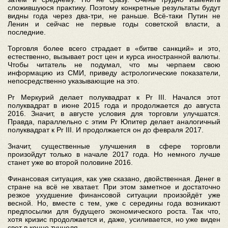
сложившуюся практику. Поэтому конкретные результаты будут
видны года через два-три, не раньше. Всё-таки Путин не
Ленин и сейчас не первые годы советской власти, а
последние.
Торговля более всего страдает в «битве санкций» и это,
естественно, вызывает рост цен и курса иностранной валюты.
Чтобы читатель не подумал, что мы черпаем свою
информацию из СМИ, приведу астрологические показатели,
непосредственно указывающие на это.
Pr Меркурий делает полуквадрат к Pr III. Начался этот
полуквадрат в июне 2015 года и продолжается до августа
2016. Значит, в августе условия для торговли улучшатся.
Правда, параллельно с этим Pr Юпитер делает аналогичный
полуквадрат к Pr III. И продолжается он до февраля 2017.
Значит, существенные улучшения в сфере торговли
произойдут только в начале 2017 года. Но немного лучше
станет уже во второй половине 2016.
Финансовая ситуация, как уже сказано, двойственная. Денег в
стране на всё не хватает. При этом заметное и достаточно
резкое ухудшение финансовой ситуации произойдёт уже
весной. Но, вместе с тем, уже с середины года возникают
предпосылки для будущего экономического роста. Так что,
хотя кризис продолжается и, даже, усиливается, но уже виден
свет в конце туннеля.