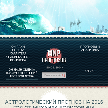
----
ОН-ЛАЙН
ПРОГНОЗЫ И
О ПРОГРАММЕ
ОЦЕНКА
АНАЛИТИКА
ХАРАКТЕРА
ОЦЕНКА ХАРАКТЕРA ЧЕЛОВЕКА
ЧЕЛОВЕКА ТЕСТ
ОЦЕНКА ХАРАКТЕРА ВЫДАЮЩИХСЯ ЛИЧНОСТЕЙ
ВОЛИКОВА
О ПРОГРАММЕ
· SINCE. 2004 ·
ОН-ЛАЙН ОЦЕНКА
О НАС
ТЕСТ НА СОВМЕСТИМОСТЬ ВОЛИКОВА
ВЗАИМООТНОШЕНИЙ
ТЕСТ ВОЛИКОВА
ПРОГНОЗЫ И АНАЛИТИКА
АСТРОЛОГИЧЕСКИЙ ПРОГНОЗ НА 2016
ГОД ОТ МИХАИЛА БОРИСОВИЧА