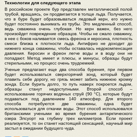
Технологии для следующего этапа
В российском проекте бур представлен металлической полой
трубой, вращаясь, он продвигается в толще льда. Получается,
что в буре будет образовываться ледовый керн, его нужно
будет постоянно вынимать из трубы. Это медленный способ,
ведь скважина очень глубокая. Но керн важен, без него
произойдет повреждение образцов. Чтобы не сжало скважину,
в нее с боков наливается смесь фреона и керосина, плотность
смеси близка к плотности льда. Антифриз не доходит до
нижнего конца скважины, чтобы оставалась недокомпенсация
давления. Керосин и фреон легче воды и в воду они не
попадают. Метод имеет и плюсы, и минусы, образцы будут
стерильными, но процесс очень трудоемкий.
Ученые предлагают еще два способа бурения, при первом
будет использоваться сверхгорячий зонд, который будет
плавить себе дорогу, но грязь может забить нижнюю кромку
зонда. Если бурить долго, то путь наверх покроется льдом,
образцы станут недоступными. Второй способ –
использование горячих водяных струй (90 °C), которые будут
подаваться под давлением 140 атмосфер. Для второго
способа потребуются две скважины, одна будет
использоваться для откачки воды. Этот способ использовался
британскими учеными во время бурения антарктического
озера Элсуорт на глубину трех километров. Если проект
реализуется, то он станет настоящей сенсацией, научный мир
застыл в ожидании будущего чуда.