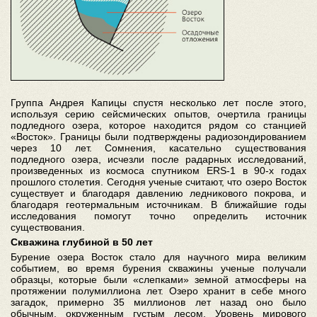
Группа Андрея Капицы спустя несколько лет после этого,
используя серию сейсмических опытов, очертила границы
подледного озера, которое находится рядом со станцией
«Восток». Границы были подтверждены радиозондированием
через 10 лет. Сомнения, касательно существования
подледного озера, исчезли после радарных исследований,
произведенных из космоса спутником ERS-1 в 90-х годах
прошлого столетия. Сегодня ученые считают, что озеро Восток
существует и благодаря давлению ледникового покрова, и
благодаря геотермальным источникам. В ближайшие годы
исследования помогут точно определить источник
существования.
Скважина глубиной в 50 лет
Бурение озера Восток стало для научного мира великим
событием, во время бурения скважины ученые получали
образцы, которые были «слепками» земной атмосферы на
протяжении полумиллиона лет. Озеро хранит в себе много
загадок, примерно 35 миллионов лет назад оно было
обычным, окруженным густым лесом. Уровень мирового