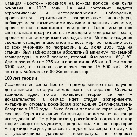
Станция «Восток» находится на южном полюсе, она была
основана в 1957 году. На ней постоянно ведутся
аэрологические и метеорологические наблюдения,
производится вертикальное зондирование ионосферы,
наблюдение за космическими лучами и полярными сияниями,
производятся геомагнитные измерения. Также измеряется
спектральная прозрачность атмосферы и содержание озона,
производятся медицинские исследования. Метеонаблюдения
сделали станцию знаменитой на весь мир, ее название есть
во всех учебниках по географии, а 21 июля 1983 года на
станции был зафиксирован абсолютный минимум приземной
температуры на всей планете, который был равен –89,2 °C.
Длина озера более 275 км, ширина около 65 км, объем около
6100 км3, а площадь составляет около 15 500 км2. Это
четверть Байкала или 60 Женевских озер.
100 лет теории
Исследования озера Восток – пример многолетней научной
деятельности, которую можно взять за образец. Сначала
возникла идея, потом появилась теория, за ней –
доказательство, а сейчас идет стадия эксперимента.
Антарктиду открыла российская экспедиция Беллинсгаузена-
Лазарева в 1820 году и была белым пятном на карте мира. До
сих пор береговая линия Антарктиды остается не до конца
исследованной. Петр Кропоткин, российский географ и автор
теории анархо-коммунизма, предположил, что на территории
Антарктиды могут существовать подледные озера, потому что
с увеличением давления температура в ледниках