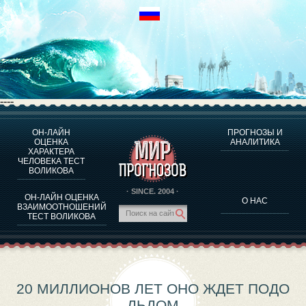
----
ОН-ЛАЙН
ПРОГНОЗЫ И
О ПРОГРАММЕ
ОЦЕНКА
АНАЛИТИКА
ХАРАКТЕРА
ОЦЕНКА ХАРАКТЕРA ЧЕЛОВЕКА
ЧЕЛОВЕКА ТЕСТ
ОЦЕНКА ХАРАКТЕРА ВЫДАЮЩИХСЯ ЛИЧНОСТЕЙ
ВОЛИКОВА
О ПРОГРАММЕ
· SINCE. 2004 ·
ОН-ЛАЙН ОЦЕНКА
О НАС
ТЕСТ НА СОВМЕСТИМОСТЬ ВОЛИКОВА
ВЗАИМООТНОШЕНИЙ
ТЕСТ ВОЛИКОВА
ПРОГНОЗЫ И АНАЛИТИКА
20 МИЛЛИОНОВ ЛЕТ ОНО ЖДЕТ ПОДО
ЛЬДОМ