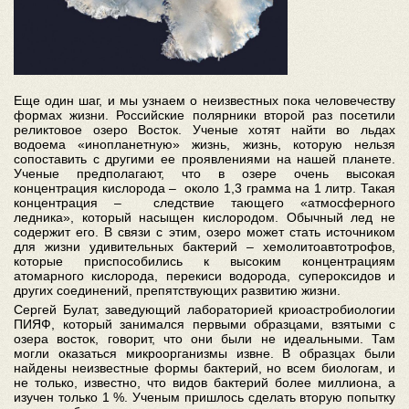
Еще один шаг, и мы узнаем о неизвестных пока человечеству
формах жизни. Российские полярники второй раз посетили
реликтовое озеро Восток. Ученые хотят найти во льдах
водоема «инопланетную» жизнь, жизнь, которую нельзя
сопоставить с другими ее проявлениями на нашей планете.
Ученые предполагают, что в озере очень высокая
концентрация кислорода – около 1,3 грамма на 1 литр. Такая
концентрация – следствие тающего «атмосферного
ледника», который насыщен кислородом. Обычный лед не
содержит его. В связи с этим, озеро может стать источником
для жизни удивительных бактерий – хемолитоавтотрофов,
которые приспособились к высоким концентрациям
атомарного кислорода, перекиси водорода, супероксидов и
других соединений, препятствующих развитию жизни.
Сергей Булат, заведующий лабораторией криоастробиологии
ПИЯФ, который занимался первыми образцами, взятыми с
озера восток, говорит, что они были не идеальными. Там
могли оказаться микроорганизмы извне. В образцах были
найдены неизвестные формы бактерий, но всем биологам, и
не только, известно, что видов бактерий более миллиона, а
изучен только 1 %. Ученым пришлось сделать вторую попытку