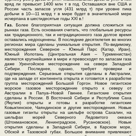
вряд ли превысит 1400 млн т в год. Оставшаяся вне США и
России часть запасов угля (431 млрд т) при уровне пика
добычи в 10—11 млрд т в мире будет в значительной мере
исчерпана в шестидесятые годы XXI в.!
Газ.
Более благоприятная ситуация должна сложиться на
рынках газа. Есть основания считать, что глобальные ресурсы
как традиционного, так и нетрадиционного газа долгое время
оставались недооценены. В последние десятилетия во многих
регионах мира сделаны уникальные открытия. По-видимому,
месторождения Северное – Южный Парс (Катар, Иран),
Южный Иолотань (Центральная Азия – Туркменистан)
являются крупнейшими в мире и превосходят по запасам газа
даже Уренгойское месторождение на севере Западной
Сибири. Последнее, однако, требует проверки и
подтверждения. Серьезные открытия сделаны в Австралии,
где на западе от континента открыта и готовится к разработке
группа месторождений Большой Горгон. Новое гигантское
морское газовое месторождение открыто к северу от
Австралии в Папуа–Новой Гвинее. Гигантские открытия
сделаны в России. В Восточной Сибири и Республике Саха
(Якутия) открыты и готовы к разработке гигантские
Ковыктинское, Чаяндинское и другие месторождения. Новые
газовые гиганты открыты на шельфе острова Сахалин, на
шельфах морей Северного Ледовитого океана
(Штокмановское, Ленинградское, Русановское). Новые
открытия сделаны в Западной Сибири, в Карском море,
Обской и Тазовской губах. Большое внимание привлекают