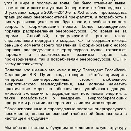
угля в мире в последние годы. Как было отмечено выше,
возможности развития угольной энергетики не беспредельны.
В условиях, когда в 2030—2040-е гг. XXI в. рост производства
традиционных энергоносителей прекратится, а потребность в
них у развивающихся стран будет расти, неизбежно встанет
вопрос о формировании нового, более справедливого
порядка распределения энергоресурсов. Это время не за
горами. Стихийный, нерегулируемый рынок такого
справедливого порядка не создаст, как не создавал никогда
раньше с момента своего появления. К формированию нового
порядка распределения энергоресурсов нужно готовиться
народам и правительствам развитых стран, как
производителям, так и потребителям энергоресурсов, ООН и
всему человечеству.
Полагаю, что именно это имел в виду Президент Российской
Федерации В.В. Путин, когда говорил: «Чтобы примирить
интересы заинтересованных сторон глобального
энергетического взаимодействия, мы должны наметить
практические меры по обеспечению устойчивого доступа
мировой экономики к традиционным источникам энергии, а
также позаботиться о внедрении энергосберегающих
программ и развитии альтернативных источников энергии.
Сбалансированные и справедливые поставки энергоресурсов,
несомненно, являются основой глобальной безопасности в
настоящем и будущем.
Мы обязаны оставить будущим поколениям такую структуру