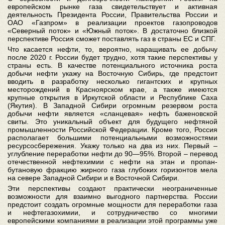
европейском рынке газа свидетельствует и активная
деятельность Президента России, Правительства России и
ОАО «Газпром» в реализации проектов газопроводов
«Северный поток» и «Южный поток». В достаточно близкой
перспективе Россия сможет поставлять газ в страны ЕС и СПГ.
Что касается нефти, то, вероятно, наращивать ее добычу
после 2020 г. России будет трудно, хотя такие перспективы у
страны есть. В качестве потенциального источника роста
добычи нефти укажу на Восточную Сибирь, где предстоит
вводить в разработку несколько гигантских и крупных
месторождений в Красноярском крае, а также имеются
крупные открытия в Иркутской области и Республике Саха
(Якутия). В Западной Сибири огромным резервом роста
добычи нефти является «сланцевая» нефть баженовской
свиты. Это уникальный объект для будущего нефтяной
промышленности Российской Федерации. Кроме того, Россия
располагает большими потенциальными возможностями
ресурсосбережения. Укажу только на два из них. Первый –
углубление переработки нефти до 90—95%. Второй – перевод
отечественной нефтехимии c нефти на этан и пропан-
бутановую фракцию жирного газа глубоких горизонтов мела
на севере Западной Сибири и в Восточной Сибири.
Эти перспективы создают практически неограниченные
возможности для взаимно выгодного партнерства. России
предстоит создать огромные мощности для переработки газа
и нефтегазохимии, и сотрудничество со многими
европейскими компаниями в реализации этой программы уже