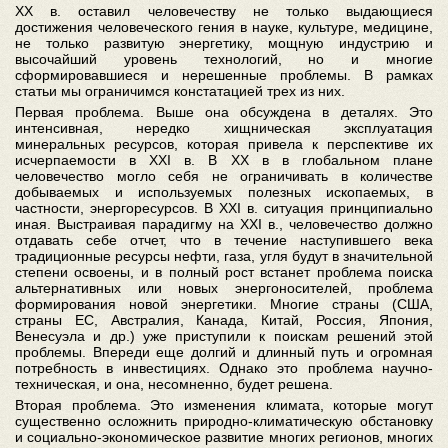
ХХ в. оставил человечеству не только выдающиеся
достижения человеческого гения в науке, культуре, медицине,
не только развитую энергетику, мощную индустрию и
высочайший уровень технологий, но и многие
сформировавшиеся и нерешенные проблемы. В рамках
статьи мы ограничимся констатацией трех из них.
Первая проблема. Выше она обсуждена в деталях. Это
интенсивная, нередко хищническая эксплуатация
минеральных ресурсов, которая привела к перспективе их
исчерпаемости в XXI в. В ХХ в в глобальном плане
человечество могло себя не ограничивать в количестве
добываемых и используемых полезных ископаемых, в
частности, энергоресурсов. В XXI в. ситуация принципиально
иная. Выстраивая парадигму на XXI в., человечество должно
отдавать себе отчет, что в течение наступившего века
традиционные ресурсы нефти, газа, угля будут в значительной
степени освоены, и в полный рост встанет проблема поиска
альтернативных или новых энергоносителей, проблема
формирования новой энергетики. Многие страны (США,
страны ЕС, Австралия, Канада, Китай, Россия, Япония,
Венесуэла и др.) уже приступили к поискам решений этой
проблемы. Впереди еще долгий и длинный путь и огромная
потребность в инвестициях. Однако это проблема научно-
техническая, и она, несомненно, будет решена.
Вторая проблема. Это изменения климата, которые могут
существенно осложнить природно-климатическую обстановку
и социально-экономическое развитие многих регионов, многих