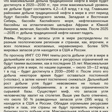
что максимальная добыча традиционной нефти в мире будет
достигнута в 2020—2030 гг., при этом максимальный уровень
ее добычи будет составлять 4,2—4,8 млрд т в год. Главными
районами добычи традиционной нефти в мире в этот период
будут бассейн Персидского залива, Западная и Восточная
Сибирь, бассейн Каспийского моря, нефтегазоносные
бассейны на атлантических шельфах Африки и Южной
Америки, включая, бассейн Мексиканского залива. После 2025
—2035 гг. добыча традиционной нефти начнет падать.
Уголь.
Ресурсы и запасы угля в мире распределены по
разным геологическим регионам и странам, как, впрочем, и
всех полезных ископаемых, неравномерно. Более 50%
мировых запасов угля находится в США и России.
По прогнозу ИНГГ СО РАН темпы роста добычи угля в мире в
дальнейшем из-за экологических и ресурсных ограничений не
будут такими высокими, как в последние 15 лет. Максимальная
добыча угля в мире, по нашим оценкам, – около 10—12 млрд
т в год – будет достигнута к 2030—2040 гг. После этого его
добыча некоторое время будет оставаться постоянной
(«полка»), а затем начнет постепенно снижаться. Дальнейший
рост добычи угля будет невозможен не только по
экологическим соображениям, а и из-за ограниченности
сырьевой базы. Существует миф, что запасов угля
человечеству хватит на столетия. Выше уже было отмечено,
что около 50 % разведанных запасов угля (395 млрд т)
находится в США и России. Обладая огромными ресурсами
нефти и газа, эти страны не будут проявлять интереса к
бурному росту добычи угля. Максимальная добыча угля в них