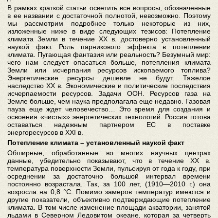
В рамках краткой статьи осветить все вопросы, обозначенные
в ее названии с достаточной полнотой, невозможно. Поэтому
мы рассмотрим подробнее только некоторые из них,
изложенные ниже в виде следующих тезисов: Потепление
климата Земли в течение ХХ в. достоверно установленный
наукой факт. Роль парникового эффекта в потеплении
климата. Пугающая фантазия или реальность? Безумный мир:
чего нам следует опасаться больше, потепления климата
Земли или исчерпания ресурсов ископаемого топлива?
Энергетические ресурсы дешевле не будут. Тяжелое
наследство ХХ в. Экономические и политические последствия
исчерпаемости ресурсов. Задачи ООН. Ресурсов газа на
Земле больше, чем наука предполагала еще недавно. Газовая
пауза еще ждет человечество… Это время для создания и
освоения «чистых» энергетических технологий. Россия готова
оставаться надежным партнером ЕС в поставке
энергоресурсов в XXI в.
Потепление климата – установленный наукой факт
Обширные, обработанные во многих научных центрах
данные, убедительно показывают, что в течение XX в.
температура поверхности Земли, пульсируя от года к году, при
осреднении за достаточно большой интервал времени
постоянно возрастала. Так, за 100 лет, (1910—2010 г.) она
возросла на 0,8 °C. Помимо замеров температур имеются и
другие показатели, объективно подтверждающие потепление
климата. В том числе изменение площади акватории, занятой
льдами в Северном Ледовитом океане, которая за четверть