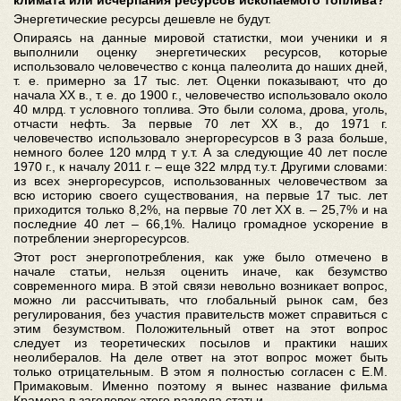
климата или исчерпания ресурсов ископаемого топлива?
Энергетические ресурсы дешевле не будут.
Опираясь на данные мировой статистки, мои ученики и я
выполнили оценку энергетических ресурсов, которые
использовало человечество с конца палеолита до наших дней,
т. е. примерно за 17 тыс. лет. Оценки показывают, что до
начала ХХ в., т. е. до 1900 г., человечество использовало около
40 млрд. т условного топлива. Это были солома, дрова, уголь,
отчасти нефть. За первые 70 лет ХХ в., до 1971 г.
человечество использовало энергоресурсов в 3 раза больше,
немного более 120 млрд т у.т. А за следующие 40 лет после
1970 г., к началу 2011 г. – еще 322 млрд т.у.т. Другими словами:
из всех энергоресурсов, использованных человечеством за
всю историю своего существования, на первые 17 тыс. лет
приходится только 8,2%, на первые 70 лет ХХ в. – 25,7% и на
последние 40 лет – 66,1%. Налицо громадное ускорение в
потреблении энергоресурсов.
Этот рост энергопотребления, как уже было отмечено в
начале статьи, нельзя оценить иначе, как безумство
современного мира. В этой связи невольно возникает вопрос,
можно ли рассчитывать, что глобальный рынок сам, без
регулирования, без участия правительств может справиться с
этим безумством. Положительный ответ на этот вопрос
следует из теоретических посылов и практики наших
неолибералов. На деле ответ на этот вопрос может быть
только отрицательным. В этом я полностью согласен с Е.М.
Примаковым. Именно поэтому я вынес название фильма
Крамера в заголовок этого раздела статьи.