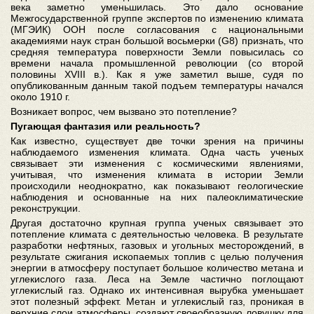
века заметно уменьшилась. Это дало основание
Межгосударственной группе экспертов по изменению климата
(МГЭИК) ООН после согласования с национальными
академиями наук стран большой восьмерки (G8) признать, что
средняя температура поверхности Земли повысилась со
времени начала промышленной революции (со второй
половины XVIII в.). Как я уже заметил выше, судя по
опубликованным данным такой подъем температуры начался
около 1910 г.
Возникает вопрос, чем вызвано это потепление?
Пугающая фантазия или реальность?
Как известно, существует две точки зрения на причины
наблюдаемого изменения климата. Одна часть ученых
связывает эти изменения с космическими явлениями,
учитывая, что изменения климата в истории Земли
происходили неоднократно, как показывают геологические
наблюдения и основанные на них палеоклиматические
реконструкции.
Другая достаточно крупная группа ученых связывает это
потепление климата с деятельностью человека. В результате
разработки нефтяных, газовых и угольных месторождений, в
результате сжигания ископаемых топлив с целью получения
энергии в атмосферу поступает большое количество метана и
углекислого газа. Леса на Земле частично поглощают
углекислый газ. Однако их интенсивная вырубка уменьшает
этот полезный эффект. Метан и углекислый газ, проникая в
верхние слои атмосферы, создают своеобразную ловушку для