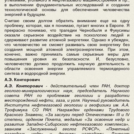
углехимии, угольного и нефтегазового машиностроения и пр.,
в выполнении фундаментальных исследований и создании
технологической основы для обеспечения человечества
энергией в будущем.
Считаю своим долгом обратить внимание еще на одну
проблему, которая, как я понимаю, пугает многих в Европе. Я
прекрасно понимаю, что трагедии Чернобыля и Фукусимы
оказали серьезное воздействие на психологию людей и
сдерживают развитие атомной энергетики. Однако я убежден,
что человечество не сможет развивать свою энергетику без
создания мощной атомной электроэнергетики. При этом,
конечно, важно принимать самые серьезные меры для
повышения уровня их безопасности. И, безусловно,
человечество должно продолжить научную деятельность в
области освоения энергии управляемого термоядерного
синтеза и водородной энергии.
А.Э. Конторович
А.Э. Конторович
- действительный член РАН, доктор
геолого-минералогических наук, председатель Научного
совета РАН по проблемам геологии и разработки
месторождений нефти, газа, и угля. Научный руководитель
Института нефтегазовой геологии и геофизики им. А.А.
Трофимука СО РАН. Награжден орденами Трудового
Красного Знамени, «За заслуги перед Отечеством» III и IV
степени, орденом Почета, медалью «За освоение недр и
развитие Западно-Сибирского нефтегазового комплекса»,
званием «Заслуженный геолог РСФСР», «Почетный
разведчик недр» и другими наградами. Лауреат