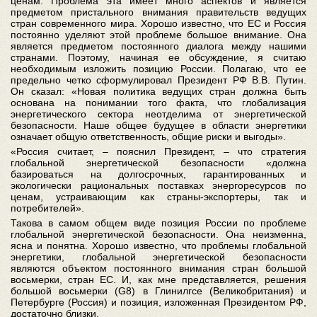
ценам. Проблема эта имеет много аспектов и является
предметом пристального внимания правительств ведущих
стран современного мира. Хорошо известно, что ЕС и Россия
постоянно уделяют этой проблеме большое внимание. Она
является предметом постоянного диалога между нашими
странами. Поэтому, начиная ее обсуждение, я считаю
необходимым изложить позицию России. Полагаю, что ее
предельно четко сформулировал Президент РФ В.В. Путин.
Он сказал: «Новая политика ведущих стран должна быть
основана на понимании того факта, что глобализация
энергетического сектора неотделима от энергетической
безопасности. Наше общее будущее в области энергетики
означает общую ответственность, общие риски и выгоды».
«Россия считает, – пояснил Президент, – что стратегия
глобальной энергетической безопасности «должна
базироваться на долгосрочных, гарантированных и
экологически рациональных поставках энергоресурсов по
ценам, устраивающим как страны-экспортеры, так и
потребителей».
Такова в самом общем виде позиция России по проблеме
глобальной энергетической безопасности. Она неизменна,
ясна и понятна. Хорошо известно, что проблемы глобальной
энергетики, глобальной энергетической безопасности
являются объектом постоянного внимания стран большой
восьмерки, стран ЕС. И, как мне представляется, решения
большой восьмерки (G8) в Глинилгсе (Великобритания) и
Петербурге (Россия) и позиция, изложенная Президентом РФ,
достаточно близки.