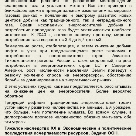
инновационные решения по разработке месторождений
сланцевого газа и угольного метана. Все это приведет в
ближайшее время к принципиальным изменениям на мировых
газовых рынках – появлению и быстрому развитию новых
центров добычи как традиционного, так и нетрадиционного
газа. Среди ископаемых энергоносителей добыча и
потребление природного газа будет увеличиваться наиболее
интенсивно. К 2040 г., согласно нашему прогнозу, мировое
потребление газа возрастет с 3,4 до 5,7 трлн м3.
Замедление роста, стабилизация, а затем снижение добычи
нефти и угля при продолжающемся росте экономик и
потребности в энергоносителях стран Азиатско-
Тихоокеанского региона, России, а также медленный, но рост
потребности в энергоносителях стран ЕС и Северной
Америки, рост численности населения Земли приведут к
резкому усилению спроса на энергоресурсы, обострению
борьбы за доминирование на энергетических рынках.
В этих условиях трудно, как нам представляется, рассчитывать
на снижение цен на энергоносители. Более вероятно
обратное.
Грядущий дефицит традиционных энергоносителей грозит
устойчивому развитию человечества не меньше, а я убежден,
что больше, чем потепление климата. Во всяком случае, в
долгосрочном прогнозе человечество обязано учитывать обе
эти угрозы.
Тяжелое наследство ХХ в. Экономические и политические
последствия исчерпаемости ресурсов. Задачи ООН.