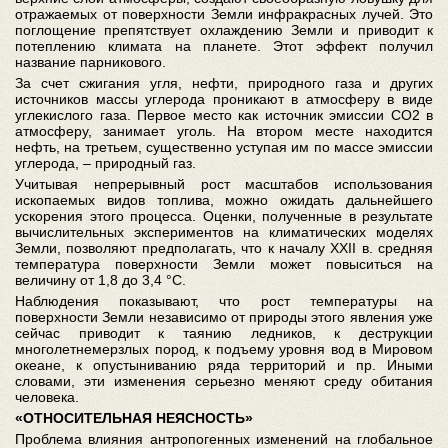
отражаемых от поверхности Земли инфракрасных лучей. Это
поглощение препятствует охлаждению Земли и приводит к
потеплению климата на планете. Этот эффект получил
название парникового.
За счет сжигания угля, нефти, природного газа и других
источников массы углерода проникают в атмосферу в виде
углекислого газа. Первое место как источник эмиссии СО2 в
атмосферу, занимает уголь. На втором месте находится
нефть, на третьем, существенно уступая им по массе эмиссии
углерода, – природный газ.
Учитывая непрерывный рост масштабов использования
ископаемых видов топлива, можно ожидать дальнейшего
ускорения этого процесса. Оценки, полученные в результате
вычислительных экспериментов на климатических моделях
Земли, позволяют предполагать, что к началу XXII в. средняя
температура поверхности Земли может повыситься на
величину от 1,8 до 3,4 °C.
Наблюдения показывают, что рост температуры на
поверхности Земли независимо от природы этого явления уже
сейчас приводит к таянию ледников, к деструкции
многолетнемерзлых пород, к подъему уровня вод в Мировом
океане, к опустыниванию ряда территорий и пр. Иными
словами, эти изменения серьезно меняют среду обитания
человека.
«ОТНОСИТЕЛЬНАЯ НЕЯСНОСТЬ»
Проблема влияния антропогенных изменений на глобальное