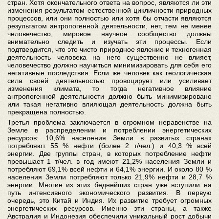
стран. Хотя окончательного ответа на вопрос, являются ли эти
изменения результатом естественной цикличности природных
процессов, или они полностью или хотя бы отчасти являются
результатом антропогенной деятельности, нет, тем не менее
человечество, мировое научное сообщество должны
внимательно следить и изучать эти процессы. Если
подтвердится, что это чисто природное явление и техногенная
деятельность человека на него существенно не влияет,
человечество должно научиться минимизировать для себя его
негативные последствия. Если же человек как геологическая
сила своей деятельностью провоцирует или усиливает
изменения климата, то тогда негативное влияние
антропогенной деятельности должно быть минимизировано
или такая негативно влияющая деятельность должна быть
прекращена полностью.
Третья проблема заключается в огромном неравенстве на
Земле в распределении и потреблении энергетических
ресурсов: 10,6% населения Земли в развитых странах
потребляют 55 % нефти (более 2 т/чел.) и 40,3 % всей
энергии. Две группы стран, в которых потребление нефти
превышает 1 т/чел. в год имеют 21,2% населения Земли и
потребляют 69,1% всей нефти и 64,1% энергии. И около 80 %
населения Земли потребляют только 21,9% нефти и 28,7 %
энергии. Многие из этих беднейших стран уже вступили на
путь интенсивного экономического развития. В первую
очередь, это Китай и Индия. Их развитие требует огромных
энергетических ресурсов. Именно эти страны, а также
Австралия и Индонезия обеспечили уникальный рост добычи