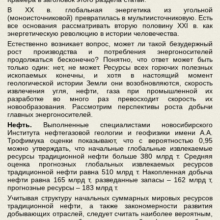
В ХХ в. глобальная энергетика из угольной
(моноисточниковой) превратилась в мультиисточниковую. Есть
все основания рассматривать вторую половину XXI в. как
энергетическую революцию в истории человечества.
Естественно возникает вопрос, может ли такой безудержный
рост производства и потребления энергоносителей
продолжаться бесконечно? Понятно, что ответ может быть
только один: нет, не может. Ресурсы всех горючих полезных
ископаемых конечны, и хотя в настоящий момент
геологической истории Земли они возобновляются, скорость
извлечения угля, нефти, газа при промышленной их
разработке во много раз превосходит скорость их
новообразования. Рассмотрим перспективы роста добычи
главных энергоносителей.
Нефть.
Выполненные специалистами новосибирского
Института нефтегазовой геологии и геофизики имени А.А.
Трофимука оценки показывают, что с вероятностью 0,95
можно утверждать, что начальные глобальные извлекаемые
ресурсы традиционной нефти больше 380 млрд т. Средняя
оценка прогнозных глобальных извлекаемых ресурсов
традиционной нефти равна 510 млрд т. Накопленная добыча
нефти равна 165 млрд т, разведанные запасы – 162 млрд т,
прогнозные ресурсы – 183 млрд т.
Учитывая структуру начальных суммарных мировых ресурсов
традиционной нефти, а также закономерности развития
добывающих отраслей, следует считать наиболее вероятным,