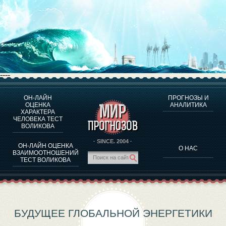
----
ОН-ЛАЙН
ПРОГНОЗЫ И
О ПРОГРАММЕ
ОЦЕНКА
АНАЛИТИКА
ХАРАКТЕРА
ОЦЕНКА ХАРАКТЕРA ЧЕЛОВЕКА
ЧЕЛОВЕКА ТЕСТ
ОЦЕНКА ХАРАКТЕРА ВЫДАЮЩИХСЯ ЛИЧНОСТЕЙ
ВОЛИКОВА
О ПРОГРАММЕ
· SINCE. 2004 ·
ОН-ЛАЙН ОЦЕНКА
О НАС
ТЕСТ НА СОВМЕСТИМОСТЬ ВОЛИКОВА
ВЗАИМООТНОШЕНИЙ
ТЕСТ ВОЛИКОВА
ПРОГНОЗЫ И АНАЛИТИКА
БУДУЩЕЕ ГЛОБАЛЬНОЙ ЭНЕРГЕТИКИ