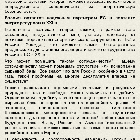
мировой энергетики, которая поможет избежать конфликтов и
непродуктивного соперничества за энергетическую
безопасность».
Россия остается надежным партнером ЕС в поставке
энергоресурсов в XXI в.
Естественно, возникает вопрос, какими, в рамках всего
сказанного, представляются мне, ученому, далекому от
политики, перспективы энергетического сотрудничества ЕС и
России. Убежден, что имеются самые благоприятные
предпосылки для стабильного энергетического сотрудничества
России и ЕС в XXI в.
Что может помешать такому сотрудничеству? Нашему
сотрудничеству может помешать отсутствие или исчерпание
сырьевой базы. Все знают, что для России, особенно в части
газа, такой проблемы на многие десятилетия вперед не
существует.
Россия располагает огромными запасами и ресурсами
природного газа и свободно может увеличить его добычу.
Ограничением на добычу газа в настоящее время является не
сырьевая база, а спрос на газ на европейском рынке. В
частности, приостановка освоения гигантского
Штокмановского месторождения связана с отсутствием
надежного долгосрочного рынка и высокой себестоимостью
будущего газа. Выход России на Азиатско-Тихоокеанский
рынок газа никак не может сказаться на возможности поставок
российского газа в Европу.
О серьезности и долгосрочности намерений России на