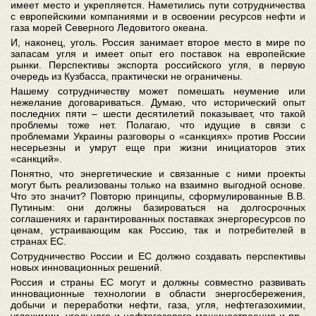
имеет место и укрепляется. Наметились пути сотрудничества
с европейскими компаниями и в освоении ресурсов нефти и
газа морей Северного Ледовитого океана.
И, наконец, уголь. Россия занимает второе место в мире по
запасам угля и имеет опыт его поставок на европейские
рынки. Перспективы экспорта российского угля, в первую
очередь из Кузбасса, практически не ограничены.
Нашему сотрудничеству может помешать неумение или
нежелание договариваться. Думаю, что исторический опыт
последних пяти – шести десятилетий показывает, что такой
проблемы тоже нет. Полагаю, что идущие в связи с
проблемами Украины разговоры о «санкциях» против России
несерьезны и умрут еще при жизни инициаторов этих
«санкций».
Понятно, что энергетические и связанные с ними проекты
могут быть реализованы только на взаимно выгодной основе.
Что это значит? Повторю принципы, сформулированные В.В.
Путиным: они должны базироваться на долгосрочных
соглашениях и гарантированных поставках энергоресурсов по
ценам, устраивающим как Россию, так и потребителей в
странах ЕС.
Сотрудничество России и ЕС должно создавать перспективы
новых инновационных решений.
Россия и страны ЕС могут и должны совместно развивать
инновационные технологии в области энергосбережения,
добычи и переработки нефти, газа, угля, нефтегазохимии,