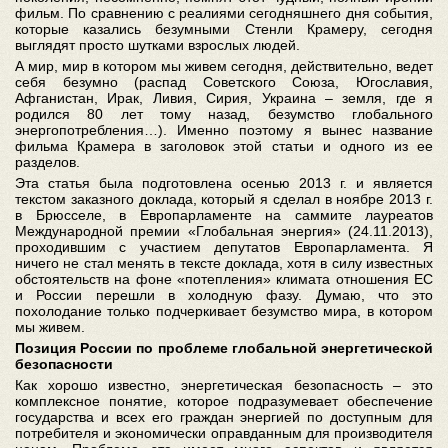
фильм. По сравнению с реалиями сегодняшнего дня события,
которые казались безумными Стенли Крамеру, сегодня
выглядят просто шутками взрослых людей.
А мир, мир в котором мы живем сегодня, действительно, ведет
себя безумно (распад Советского Союза, Югославия,
Афганистан, Ирак, Ливия, Сирия, Украина – земля, где я
родился 80 лет тому назад, безумство глобального
энергопотребления…). Именно поэтому я вынес название
фильма Крамера в заголовок этой статьи и одного из ее
разделов.
Эта статья была подготовлена осенью 2013 г. и является
текстом заказного доклада, который я сделал в ноябре 2013 г.
в Брюсселе, в Европарламенте на саммите лауреатов
Международной премии «Глобальная энергия» (24.11.2013),
проходившим с участием депутатов Европарламента. Я
ничего не стал менять в тексте доклада, хотя в силу известных
обстоятельств на фоне «потепления» климата отношения ЕС
и России перешли в холодную фазу. Думаю, что это
похолодание только подчеркивает безумство мира, в котором
мы живем.
Позиция России по проблеме глобальной энергетической
безопасности
Как хорошо известно, энергетическая безопасность – это
комплексное понятие, которое подразумевает обеспечение
государства и всех его граждан энергией по доступным для
потребителя и экономически оправданным для производителя