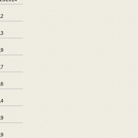
,2
,3
,9
,7
,6
,4
,9
,9