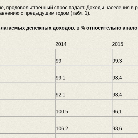
, продовольственный спрос падает. Доходы населения в ре
равнению с предыдущим годом (табл. 1).
олагаемых денежных доходов, в % относительно анало
2014
2015
99
99,3
99,1
98,4
92,1
98,4
100,5
96,1
106,2
93,6