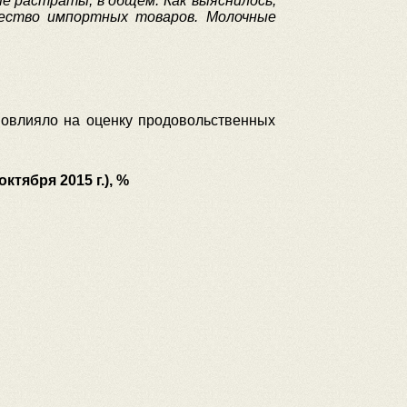
е растраты, в общем. Как выяснилось,
ество импортных товаров. Молочные
 повлияло на оценку продовольственных
ктября 2015 г.), %