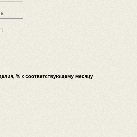
,6
,1
делия, % к соответствующему месяцу