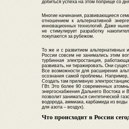
добиться успеха на этом поприще со дн
Многие начинания, развивающиеся семи
отношением к альтернативной энерге
инновационных технологий. Даже ныне
не стимулирует разработку накопит
покупаются за рубежом.
То же и с развитием альтернативных 
России совсем не занимались этим во
турбинная электростанция, работающа
развивать, ни тиражировать. Они существ
Все возможности для расширения альте
осознания самой проблемы. Например,
Создать там приливную электростанцию
ГВт. Это более 90 современных атомны
энергоснабжения Дальнего Востока и В
позволит заниматься синтетической газ
водорода, аммиака, карбамида из воды 
для азота – воздух).
Что происходит в России сего