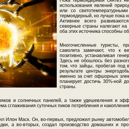
Пока термоядерный синтез не
использования явлений приро
или со светотемпературным
термоядерный, но лучше пока ни
Активнее всего развиваются
северные страны налегают на 
оба этих источника способны об
Многочисленные туристы, п
самолета замечают, что к ве
позитивно, устанавливая гене
Здесь не обошлось без разног
том, что зайцы, пробегая под 
результате центры энергодо
именно за счет офшорных элек
планирует достичь 30%-ной д
страны.
ков и солнечных панелей, а также удешевления и эффе
ма сглаживания суточных пиков потребления и накопления
ил Илон Маск. Он, во-первых, предложил рынку автомобил
ядки, а во-вторых, создал производство домашних и п