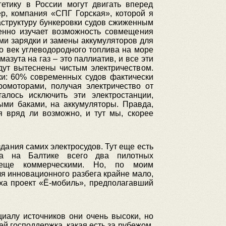
гетику в России могут двигать вперед
р, компания «СПГ Горская», которой я
аструктуру бункеровки судов сжиженным
енно изучает возможность совмещения
ми зарядки и замены аккумуляторов для
о век углеводородного топлива на море
азута на газ – это паллиатив, и все эти
дут вытеснены чистым электричеством.
ки: 60% современных судов фактически
ромоторами, получая электричество от
талось исключить эти электростанции,
ыми баками, на аккумуляторы. Правда,
я вряд ли возможно, и тут мы, скорее
дания самих электросудов. Тут еще есть
а на Балтике всего два пилотных
 еще коммерческими. Но, по моим
ля инновационного разбега крайне мало,
аха проект «Ё-мобиль», предполагавший
иалу источников они очень высоки, но
й господдержка, какая есть за рубежом,