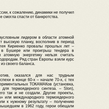
ссии, к сожалению, динамики не получил
е смогла спасти от банкротства.
зусловным лидером в области атомной
ит высокую планку, восполнив в период
гея Кириенко провалы прошлых лет –
С в Бушере или проигрыш тендера в
 атомную энергетику нельзя считать
одородам. Ряд стран Европы взяли курс
из своего баланса.
ротив, оказался для нас трудным
пехи в конце 60-х – начале 70-х, с тех
периментальных ТОКАМАКов (установка,
 для термоядерного синтеза. – Slon),
го так и не создали. Другие проекты,
а» или международного термоядерного
ели к нужному результату – получению
 вышедшем в 1962 году, герои обещали