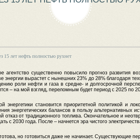
з 15 лет нефть полностью рухнет
е агентство существенно повысило прогноз развития во
тве энергии вырастет с нынешних 23% до 28% благодаря т
дению роли нефти и газа в средне- и долгосрочной перспе
ся – на мой взгляд, переломным будет период с 2025 по 20
й энергетики становится приоритетной политикой и лок
ия энергетических балансов в пользу альтернативных ист
й отказ от традиционного топлива. Окончательное и неот
ть с 2030 года. После – начнется эра чистого электричеств
 готова, но готовиться даже не начинает. Существующие п