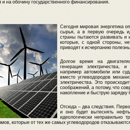
и на обочину государственного финансирования.
Сегодня мировая энергетика оп
сырья, а в первую очередь и
страны пытаются развивать и 
которые, с одной стороны, не
приводят к исчерпанию полезн
Долгое время на двигателя
генерация электричества, и
например автомобили или суда
вместо углеводородов механи
электричества. Это происходит
соображений, а потому, что с
накопление и быструю зарядку 
Отсюда – два следствия. Первое
и оно будет вытеснять нефть
идеологически неправильно т
мов, которые от тех же самых углеводородов отказываются