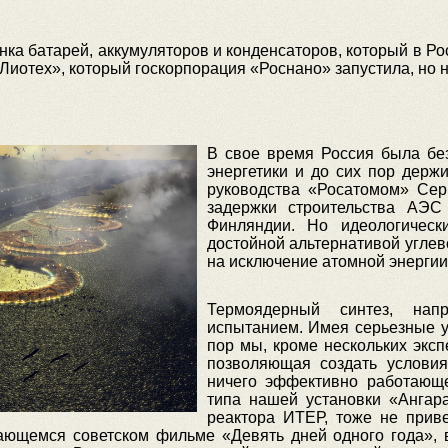
а батарей, аккумуляторов и конденсаторов, который в Ро
Лиотех», который госкорпорация «Роснано» запустила, но н
В свое время Россия была бе
энергетики и до сих пор держ
руководства «Росатомом» Сер
задержки строительства АЭ
Финляндии. Но идеологически
достойной альтернативой углев
на исключение атомной энергии 
Термоядерный синтез, нап
испытанием. Имея серьезные ус
пор мы, кроме нескольких экс
позволяющая создать условия
ничего эффективно работающе
типа нашей установки «Ангар
реактора ИТЕР, тоже не прив
дающемся советском фильме «Девять дней одного года»,