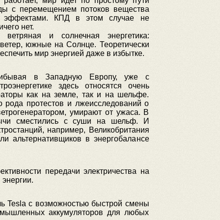
 работает, мир идет по простому пути
ды с перемещением потоков вещества
и эффектами. КПД в этом случае не
чего нет.
 ветряная и солнечная энергетика:
ветер, южные на Солнце. Теоретически
еспечить мир энергией даже в избытке.
рибывая в Западную Европу, уже с
троэнергетике здесь относятся очень
раторы как на земле, так и на шельфе.
о рода протестов и лжеисследований о
ветрогенератором, умирают от ужаса. В
бычи сместились с суши на шельф. И
тростанций, например, Великобритания
оли альтернативщиков в энергобалансе
ктивности передачи электричества на
 энергии.
ь Tesla с возможностью быстрой смены
ромышленных аккумуляторов для любых