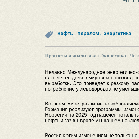
нефть,
перелом,
энергетика
Прогнозы и аналитика
›
Экономика
›
Чере
Недавно Международное энергетическо
пять лет ее доля в мировом производс
выработки. Это приведет к резкому па
потребление углеводородов не уменьшит
Во всем мире развитие возобновляемо
Германия реализуют программы изменен
Норвегии на 2025 год намечен тотальны
нефть и газ в Европе мы начнем наблюда
Россия к этим изменениям не только не