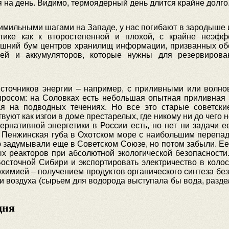
я на день. Видимо, термоядерный день длится крайне долго
мильными шагами на Западе, у нас погибают в зародыше ил
тике как к второстепенной и плохой, с крайне неэфф
шний бум центров хранилищ информации, призванных обе
елей и аккумуляторов, которые нужны для резервирова
источников энергии – например, с приливными или волно
просом: на Соловках есть небольшая опытная приливная 
я на подводных течениях. Но все это старые советски
уют как изгои в доме престарелых, где никому ни до чего н
рнативной энергетики в России есть, но нет ни задачи е
 Пенжинская губа в Охотском море с наибольшим перепад
 задумывали еще в Советском Союзе, но потом забыли. Ее
х реакторов при абсолютной экологической безопасности
осточной Сибири и экспортировать электричество в коло
охимией – получением продуктов органического синтеза бе
и воздуха (сырьем для водорода выступала бы вода, разд
дня