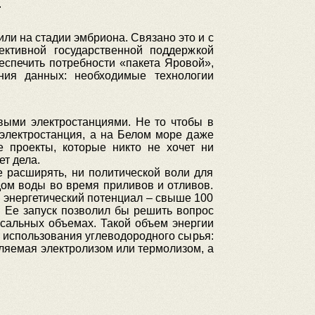
.
и на стадии эмбриона. Связано это и с
ективной государственной поддержкой
спечить потребности «пакета Яровой»,
ния данных: необходимые технологии
выми электростанциями. Не то чтобы в
электростанция, а на Белом море даже
е проекты, которые никто не хочет ни
ет дела.
е расширять, ни политической воли для
ом воды во время приливов и отливов.
 энергетический потенциал – свыше 100
. Ее запуск позволил бы решить вопрос
ссальных объемах. Такой объем энергии
з использования углеводородного сырья:
еляемая электролизом или термолизом, а