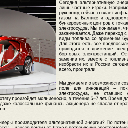
Сегодня альтернативную энер
лишь частные игроки. Наприме
руковожу, сейчас создает инфр
газом на Балтике и одноврем
бункеровочных центров с точка
электросудов. Мы понимаем, чт
заканчивается. Даже переход с м
виды топлива со временем бу
Для этого есть все предпосыл
приводятся в движение элект
бортовых электростанций. Ос
заменив их, вместе с топливн
изобрести их в России сегодн
всего, проиграли.
Мы думаем и о возможности соз
поле для инноваций – пок
электросудна, не ставших
тягу произойдет молниеносно, в течение 5–7 лет. Время д
, даже колоссальные финансы акционера не спасли от кр
ов.
идеры производителя альтернативной энергии? По потенц
ссу – шансов почти нет. Даже в потреблении электромобиле