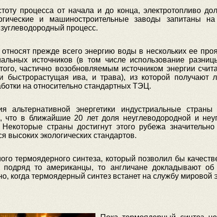
стоту процесса от начала и до конца, электротопливо д
ургические и машиностроительные заводы запитаны на 
езуглеводородный процесс.
относят прежде всего энергию воды в нескольких ее прояв
мальных источников (в том числе использование разни
 того, частично возобновляемым источником энергии счит
 и быстрорастущая ива, и трава), из которой получают
ботки на относительно стандартных ТЭЦ.
я альтернативной энергетики индустриальные страны
, что в ближайшие 20 лет доля неуглеводородной и неуг
Некоторые страны достигнут этого рубежа значительно
я высоких экологических стандартов.
ого термоядерного синтеза, который позволил бы качест
ет подряд то американцы, то англичане докладывают об
но, когда термоядерный синтез встанет на службу мировой э