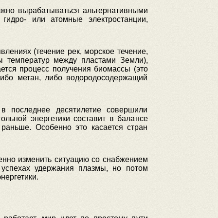
олжно вырабатываться альтернативными
гидро- или атомные электростанции,
лениях (течение рек, морское течение,
цы температур между пластами Земли),
ается процесс получения биомассы (это
 либо метан, либо водородосодержащий
 в последнее десятилетие совершили
ольной энергетики составит в балансе
 раньше. Особенно это касается стран
венно изменить ситуацию со снабжением
 успехах удержания плазмы, но потом
нергетики.