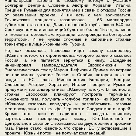
министерская встреча по «Южному потоку» с участием
Болгарии, Венгрии, Словении, Австрии, Хорватии, Италии,
Греции и Румынии для принятия мер в связи с отказом России
от реализации проекта. И им есть о чем волноваться.
Техническая мощность газопровода – 63 миллиардов
кубометров газа в год. Длина основной трубы около 540 км.
Срок окупаемости инвестиций будет не более 15 лет, начиная
от момента торговой эксплуатации газопровода на болгарской
территории. И не нужны сложные и капризные страны-
транзитеры в лице Украины или Турции.
Но, как оказалось, Евросоюз ищет замену газопроводу
«Южный поток», от строительства которого ранее отказалась
Россия, а не пытается вернуться к нему. Заседание
инициировал зампредседателя Еврокомиссии по
Энергетическому союзу Марош Шефчович. Причем во встрече
не принимала участие Россия и Сербия, которая пока не
входит в ЕС. Главы Минэнергетик Болгарии, Венгрии,
Словении, Австрии, Хорватии, Италии, Греции и Румынии
придумали три альтернативы «Южному потоку». В частности,
страны Евросоюза планируют построить терминалы
сжиженного газа, получать «голубое топливо» из Каспия по
«Южному газовому коридору» и разрабатывать газовые
месторождения на шельфе Черного и Средиземного морей.
Кроме того, один из вариантов – создать «систему
вертикальных газопроводов» между Юго-Восточной и
Центральной Европой с возможностью двусторонней прокачки
газа. Ранее стало известно, что страны ЕС, участвовавшие в
проекте «Южный поток», не получат компенсаций.