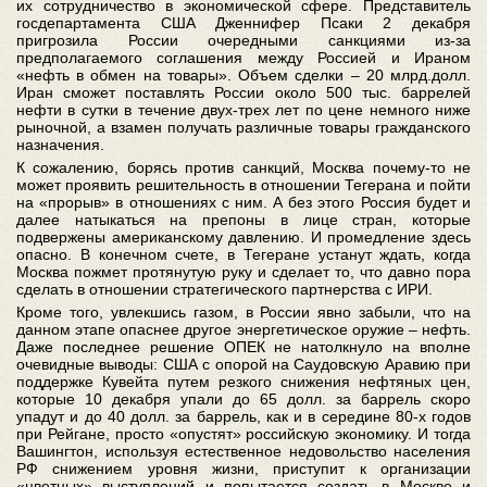
их сотрудничество в экономической сфере. Представитель
госдепартамента США Дженнифер Псаки 2 декабря
пригрозила России очередными санкциями из-за
предполагаемого соглашения между Россией и Ираном
«нефть в обмен на товары». Объем сделки – 20 млрд.долл.
Иран сможет поставлять России около 500 тыс. баррелей
нефти в сутки в течение двух-трех лет по цене немного ниже
рыночной, а взамен получать различные товары гражданского
назначения.
К сожалению, борясь против санкций, Москва почему-то не
может проявить решительность в отношении Тегерана и пойти
на «прорыв» в отношениях с ним. А без этого Россия будет и
далее натыкаться на препоны в лице стран, которые
подвержены американскому давлению. И промедление здесь
опасно. В конечном счете, в Тегеране устанут ждать, когда
Москва пожмет протянутую руку и сделает то, что давно пора
сделать в отношении стратегического партнерства с ИРИ.
Кроме того, увлекшись газом, в России явно забыли, что на
данном этапе опаснее другое энергетическое оружие – нефть.
Даже последнее решение ОПЕК не натолкнуло на вполне
очевидные выводы: США с опорой на Саудовскую Аравию при
поддержке Кувейта путем резкого снижения нефтяных цен,
которые 10 декабря упали до 65 долл. за баррель скоро
упадут и до 40 долл. за баррель, как и в середине 80-х годов
при Рейгане, просто «опустят» российскую экономику. И тогда
Вашингтон, используя естественное недовольство населения
РФ снижением уровня жизни, приступит к организации
«цветных» выступлений и попытается создать в Москве и