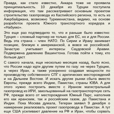
Правда, как стало известно, Анкара тоже не проявила
принципиальность. 10 декабря из Турции поступила
информация, что там рассматривают основным проектом
строительство газопровода из Каспийского региона, то есть из
Азербайджана, возможно Туркменистана, видимо, на основе
разработок проекта Южного транспортного коридора и
«Набукко».
Это еще раз подтвердило то, что и раньше было известно:
Турция – сложный партнер не только для ЕС, но и для России.
Ведь эта страна – член НАТО. По Сирии и Ираку занимает
позицию, близкую к американской, а вовсе не российской.
Зачастую учитывает интересы Саудовской Аравии.
Подвержена давлению Вашингтона. Готова пойти к тому, кто
больше даст.
С самого начала, еще несколько месяцев назад, было ясно,
что России надо идти другим путем по газу: не через Турцию,
а через Иран, а также ускоренно создавая мощности по
производству собственного СПГ с арктических месторождений
и на Дальнем Востоке. И искать другие рынки сбыта вместо
Европы, прежде всего Индию, Пакистан, страны ЮВА. А для
этого нужно построить вместе с Ираном магистральный
газопровод из ИРИ, закольцованный на газотранспортную сеть
РФ, прежде всего от месторождения Южный Парс, наполнив
его как иранским, так и российским газом, до Пакистана и
Индии. Пока Москва думала, Тегеран заявил 9 декабря о
намерении реализовать проект газопровода в Пакистан. А тут
еще США усиливают давление на РФ и Иран, чтобы сорвать