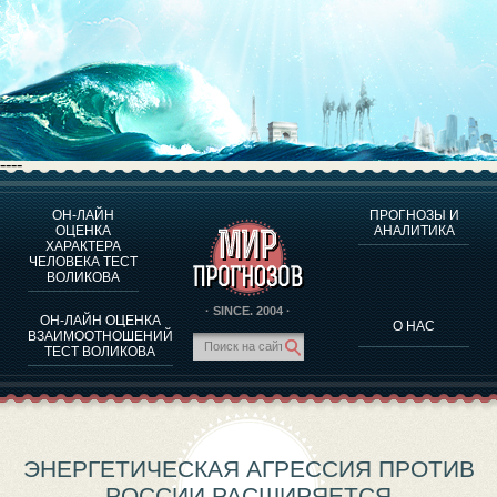
----
ОН-ЛАЙН
ПРОГНОЗЫ И
О ПРОГРАММЕ
ОЦЕНКА
АНАЛИТИКА
ХАРАКТЕРА
ОЦЕНКА ХАРАКТЕРA ЧЕЛОВЕКА
ЧЕЛОВЕКА ТЕСТ
ОЦЕНКА ХАРАКТЕРА ВЫДАЮЩИХСЯ ЛИЧНОСТЕЙ
ВОЛИКОВА
О ПРОГРАММЕ
· SINCE. 2004 ·
ОН-ЛАЙН ОЦЕНКА
О НАС
ТЕСТ НА СОВМЕСТИМОСТЬ ВОЛИКОВА
ВЗАИМООТНОШЕНИЙ
ТЕСТ ВОЛИКОВА
ПРОГНОЗЫ И АНАЛИТИКА
ЭНЕРГЕТИЧЕСКАЯ АГРЕССИЯ ПРОТИВ
РОССИИ РАСШИРЯЕТСЯ