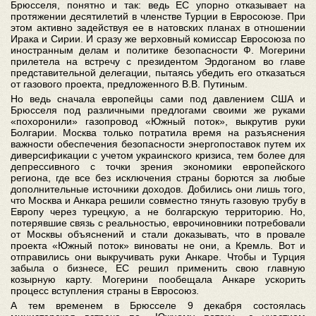
Брюсселя, понятно и так: ведь ЕС упорно отказывает на
протяжении десятилетий в членстве Турции в Евросоюзе. При
этом активно задействуя ее в натовских планах в отношении
Ирака и Сирии. И сразу же верховный комиссар Евросоюза по
иностранным делам и политике безопасности Ф. Могерини
прилетела на встречу с президентом Эрдоганом во главе
представительной делегации, пытаясь убедить его отказаться
от газового проекта, предложенного В.В. Путиным.
Но ведь сначала европейцы сами под давлением США и
Брюсселя под различными предлогами своими же руками
«похоронили» газопровод «Южный поток», выкрутив руки
Болгарии. Москва только потратила время на разъяснения
важности обеспечения безопасности энергопоставок путем их
диверсификации с учетом украинского кризиса, тем более для
депрессивного с точки зрения экономики европейского
региона, где все без исключения страны борются за любые
дополнительные источники доходов. Добились они лишь того,
что Москва и Анкара решили совместно тянуть газовую трубу в
Европу через турецкую, а не болгарскую территорию. Но,
потерявшие связь с реальностью, еврочиновники потребовали
от Москвы объяснений и стали доказывать, что в провале
проекта «Южный поток» виноваты не они, а Кремль. Вот и
отправились они выкручивать руки Анкаре. Чтобы и Турция
забыла о бизнесе, ЕС решил применить свою главную
козырную карту. Могерини пообещала Анкаре ускорить
процесс вступления страны в Евросоюз.
А тем временем в Брюсселе 9 декабря состоялась