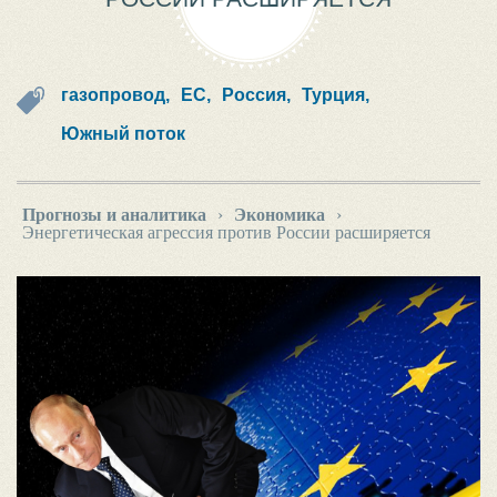
газопровод,
ЕС,
Россия,
Турция,
Южный поток
Прогнозы и аналитика
›
Экономика
›
Энергетическая агрессия против России расширяется