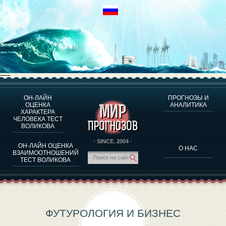
----
ОН-ЛАЙН
ПРОГНОЗЫ И
О ПРОГРАММЕ
ОЦЕНКА
АНАЛИТИКА
ХАРАКТЕРА
ОЦЕНКА ХАРАКТЕРA ЧЕЛОВЕКА
ЧЕЛОВЕКА ТЕСТ
ОЦЕНКА ХАРАКТЕРА ВЫДАЮЩИХСЯ ЛИЧНОСТЕЙ
ВОЛИКОВА
О ПРОГРАММЕ
· SINCE. 2004 ·
ОН-ЛАЙН ОЦЕНКА
О НАС
ТЕСТ НА СОВМЕСТИМОСТЬ ВОЛИКОВА
ВЗАИМООТНОШЕНИЙ
ТЕСТ ВОЛИКОВА
ПРОГНОЗЫ И АНАЛИТИКА
ФУТУРОЛОГИЯ И БИЗНЕС