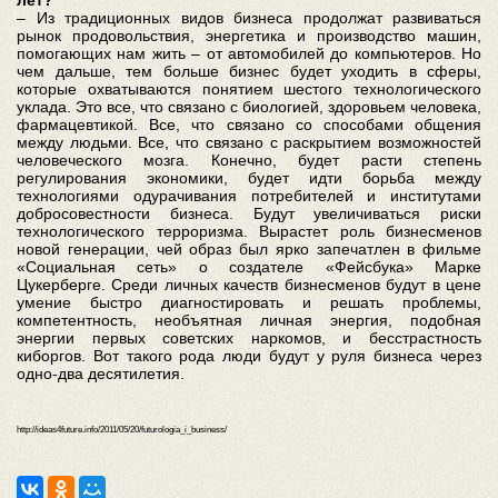
лет?
– Из традиционных видов бизнеса продолжат развиваться
рынок продовольствия, энергетика и производство машин,
помогающих нам жить – от автомобилей до компьютеров. Но
чем дальше, тем больше бизнес будет уходить в сферы,
которые охватываются понятием шестого технологического
уклада. Это все, что связано с биологией, здоровьем человека,
фармацевтикой. Все, что связано со способами общения
между людьми. Все, что связано с раскрытием возможностей
человеческого мозга. Конечно, будет расти степень
регулирования экономики, будет идти борьба между
технологиями одурачивания потребителей и институтами
добросовестности бизнеса. Будут увеличиваться риски
технологического терроризма. Вырастет роль бизнесменов
новой генерации, чей образ был ярко запечатлен в фильме
«Социальная сеть» о создателе «Фейсбука» Марке
Цукерберге. Среди личных качеств бизнесменов будут в цене
умение быстро диагностировать и решать проблемы,
компетентность, необъятная личная энергия, подобная
энергии первых советских наркомов, и бесстрастность
киборгов. Вот такого рода люди будут у руля бизнеса через
одно-два десятилетия.
http://ideas4future.info/2011/05/20/futurologia_i_business/