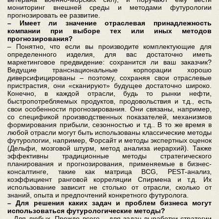
мониторинг внешней среды и методами футурологии
прогнозировать ее развитие.
– Имеет ли значение отраслевая принадлежность
компании при выборе тех или иных методов
прогнозирования?
– Понятно, что если вы производите комплектующие для
определенного изделия, для вас достаточно иметь
маркетинговое предвидение: сохранится ли ваш заказчик?
Ведущие транснациональные корпорации хорошо
диверсифицированы – поэтому, сохраняя свои отраслевые
пристрастия, они «сканируют» будущее достаточно широко.
Конечно, в каждой отрасли, будь то рынки нефти,
быстропотребляемых продуктов, продовольствия и т.д., есть
свои особенности прогнозирования. Они связаны, например,
со спецификой производственных показателей, механизмов
формирования прибыли, сезонностью и т.д.. В то же время в
любой отрасли могут быть использованы классические методы
футурологии, например, Форсайт и методы экспертных оценок
(Дельфи, мозговой штурм, метод анализа иерархий). Также
эффективны традиционные методы стратегического
планирования и прогнозирования, применяемые в бизнес-
консалтинге, такие как матрица BCG, PEST-анализ,
коэффициент ранговой корреляции Спирмена и т.д. Их
использование зависит не столько от отрасли, сколько от
знаний, опыта и предпочтений конкретного футуролога.
– Для решения каких задач и проблем бизнеса могут
использоваться футурологические методы?
– Для любых. Прежде всего – для задач выработки стратегии