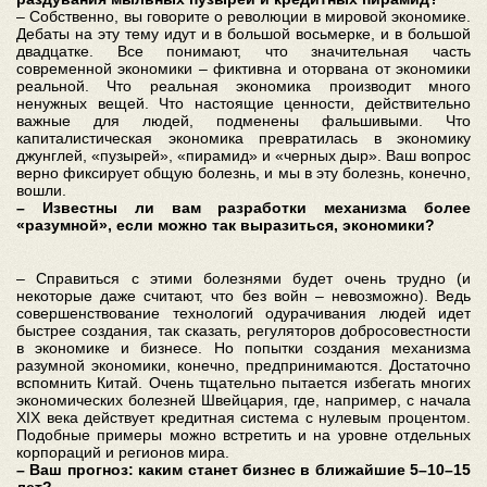
– Собственно, вы говорите о революции в мировой экономике.
Дебаты на эту тему идут и в большой восьмерке, и в большой
двадцатке. Все понимают, что значительная часть
современной экономики – фиктивна и оторвана от экономики
реальной. Что реальная экономика производит много
ненужных вещей. Что настоящие ценности, действительно
важные для людей, подменены фальшивыми. Что
капиталистическая экономика превратилась в экономику
джунглей, «пузырей», «пирамид» и «черных дыр». Ваш вопрос
верно фиксирует общую болезнь, и мы в эту болезнь, конечно,
вошли.
– Известны ли вам разработки механизма более
«разумной», если можно так выразиться, экономики?
– Справиться с этими болезнями будет очень трудно (и
некоторые даже считают, что без войн – невозможно). Ведь
совершенствование технологий одурачивания людей идет
быстрее создания, так сказать, регуляторов добросовестности
в экономике и бизнесе. Но попытки создания механизма
разумной экономики, конечно, предпринимаются. Достаточно
вспомнить Китай. Очень тщательно пытается избегать многих
экономических болезней Швейцария, где, например, с начала
XIX века действует кредитная система с нулевым процентом.
Подобные примеры можно встретить и на уровне отдельных
корпораций и регионов мира.
– Ваш прогноз: каким станет бизнес в ближайшие 5–10–15