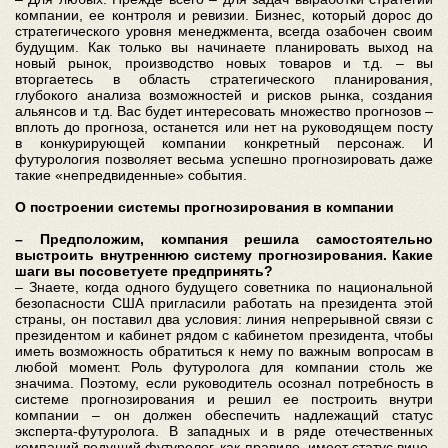
компании, ее контроля и ревизии. Бизнес, который дорос до
стратегического уровня менеджмента, всегда озабочен своим
будущим. Как только вы начинаете планировать выход на
новый рынок, производство новых товаров и т.д. – вы
вторгаетесь в область стратегического планирования,
глубокого анализа возможностей и рисков рынка, создания
альянсов и т.д. Вас будет интересовать множество прогнозов –
вплоть до прогноза, останется или нет на руководящем посту
в конкурирующей компании конкретный персонаж. И
футурология позволяет весьма успешно прогнозировать даже
такие «непредвиденные» события.
О построении системы прогнозирования в компании
– Предположим, компания решила самостоятельно
выстроить внутреннюю систему прогнозирования. Какие
шаги вы посоветуете предпринять?
– Знаете, когда одного будущего советника по национальной
безопасности США пригласили работать на президента этой
страны, он поставил два условия: линия непрерывной связи с
президентом и кабинет рядом с кабинетом президента, чтобы
иметь возможность обратиться к нему по важным вопросам в
любой момент. Роль футуролога для компании столь же
значима. Поэтому, если руководитель осознал потребность в
системе прогнозирования и решил ее построить внутри
компании – он должен обеспечить надлежащий статус
эксперта-футуролога. В западных и в ряде отечественных
компаний ведущий футуролог, как правило, имеет статус вице-