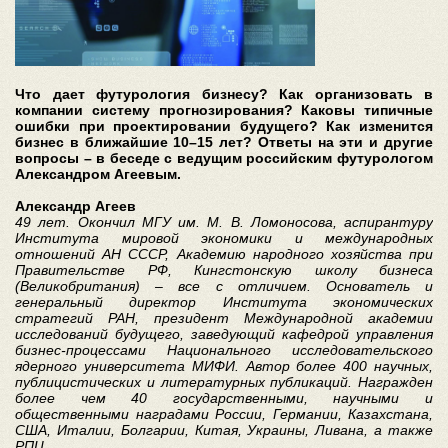
Что дает футурология бизнесу? Как организовать в
компании систему прогнозирования? Каковы типичные
ошибки при проектировании будущего? Как изменится
бизнес в ближайшие 10–15 лет? Ответы на эти и другие
вопросы – в беседе с ведущим российским футурологом
Александром Агеевым.
Александр Агеев
49 лет. Окончил МГУ им. М. В. Ломоносова, аспирантуру
Института мировой экономики и международных
отношений АН СССР, Академию народного хозяйства при
Правительстве РФ, Кингстонскую школу бизнеса
(Великобритания) – все с отличием. Основатель и
генеральный директор Института экономических
стратегий РАН, президент Международной академии
исследований будущего, заведующий кафедрой управления
бизнес-процессами Национального исследовательского
ядерного университета МИФИ. Автор более 400 научных,
публицистических и литературных публикаций. Награжден
более чем 40 государственными, научными и
общественными наградами России, Германии, Казахстана,
США, Италии, Болгарии, Китая, Украины, Ливана, а также
РПЦ.