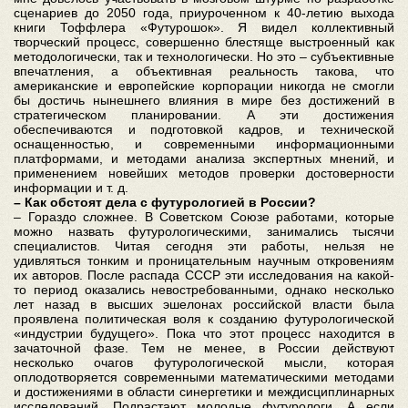
сценариев до 2050 года, приуроченном к 40-летию выхода
книги Тоффлера «Футурошок». Я видел коллективный
творческий процесс, совершенно блестяще выстроенный как
методологически, так и технологически. Но это – субъективные
впечатления, а объективная реальность такова, что
американские и европейские корпорации никогда не смогли
бы достичь нынешнего влияния в мире без достижений в
стратегическом планировании. А эти достижения
обеспечиваются и подготовкой кадров, и технической
оснащенностью, и современными информационными
платформами, и методами анализа экспертных мнений, и
применением новейших методов проверки достоверности
информации и т. д.
– Как обстоят дела с футурологией в России?
– Гораздо сложнее. В Советском Союзе работами, которые
можно назвать футурологическими, занимались тысячи
специалистов. Читая сегодня эти работы, нельзя не
удивляться тонким и проницательным научным откровениям
их авторов. После распада СССР эти исследования на какой-
то период оказались невостребованными, однако несколько
лет назад в высших эшелонах российской власти была
проявлена политическая воля к созданию футурологической
«индустрии будущего». Пока что этот процесс находится в
зачаточной фазе. Тем не менее, в России действуют
несколько очагов футурологической мысли, которая
оплодотворяется современными математическими методами
и достижениями в области синергетики и междисциплинарных
исследований. Подрастают молодые футурологи. А если