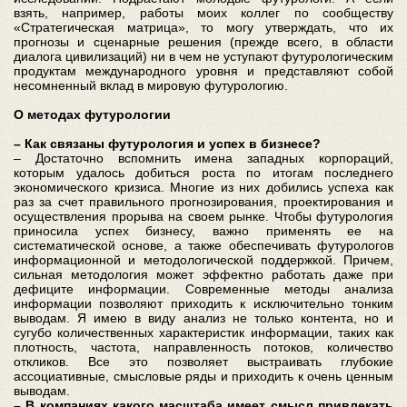
взять, например, работы моих коллег по сообществу
«Стратегическая матрица», то могу утверждать, что их
прогнозы и сценарные решения (прежде всего, в области
диалога цивилизаций) ни в чем не уступают футурологическим
продуктам международного уровня и представляют собой
несомненный вклад в мировую футурологию.
О методах футурологии
– Как связаны футурология и успех в бизнесе?
– Достаточно вспомнить имена западных корпораций,
которым удалось добиться роста по итогам последнего
экономического кризиса. Многие из них добились успеха как
раз за счет правильного прогнозирования, проектирования и
осуществления прорыва на своем рынке. Чтобы футурология
приносила успех бизнесу, важно применять ее на
систематической основе, а также обеспечивать футурологов
информационной и методологической поддержкой. Причем,
сильная методология может эффектно работать даже при
дефиците информации. Современные методы анализа
информации позволяют приходить к исключительно тонким
выводам. Я имею в виду анализ не только контента, но и
сугубо количественных характеристик информации, таких как
плотность, частота, направленность потоков, количество
откликов. Все это позволяет выстраивать глубокие
ассоциативные, смысловые ряды и приходить к очень ценным
выводам.
– В компаниях какого масштаба имеет смысл привлекать