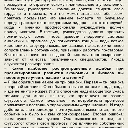
президента по стратегическому планированию и управлению.
Во-вторых, руководитель компании должен смирить свою
гордыню и признать, что не может знать все обо всем:
практика показывает, что мнение эксперта по будущему
нередко расходится с ожиданиями лидера – и это тот случай,
когда к мнению профессионала руководитель должен
прислушиваться. В-третьих, руководство должно проявить
политическую волю, чтобы довести внедрение системы
аналитики и прогноза до логического конца – ведь всякое
изменение в структуре компании вызывает скрытое или явное
сопротивление сотрудников, привыкших работать по-старому.
В-четвертых, качество созданной системы прогнозирования
зависит от качества привлеченных специалистов. Иногда
случаются разочарования…
– Какие наиболее распространенные ошибки при
прогнозировании развития экономики и бизнеса вы
посоветуете учесть нашим читателям?
– Я бы обратил внимание на три ошибки. Первая – т.н. ошибка
«шаровой молнии». Она обычно взрывается там и тогда, когда
и где ее никто не ждет. И это опасение надвигающегося ужаса
типично для многих из тех, кто претендует на звание
футуролога. Самое печальное, что потребители прогнозов
привыкают к постоянно тиражируемым «страшилкам». И когда
действительно происходит нечто ужасное, выясняется, что это
событие не было ни кем спрогнозировано. Вторая ошибка:
«чем хуже – тем лучше». Она выражается в том, что
футуролог строит свои прогнозы под влиянием собственных
эмоциональных реакций и «идеологических» пристрастий.