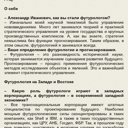
О себе
– Александр Иванович, как вы стали футурологом?
– Изначально моей научной тематикой было управление
нововведениями. Много лет занимался теорией и практикой
стратегического управления на уровне государства и крупных
производственных комплексов. А, как вы знаете, стратегия
немыслима без функции прогнозирования. Таким образом, в
этом смысле, футурологией я занимался всегда.
– Ваше определение футурологии и прогнозирования.
– Футурология – это разновидность исторической науки,
которая занимается изучением сценариев развития будущего.
Прогнозирование – процесс применения футурологических
методов исследования объектов и явлений. Это и важнейший
элемент стратегического управления.
Футурология на Западе и Востоке
– Какую роль футурологи играют в западных
корпорациях, а футурология – в современной западной
экономике?
– Все транснациональные корпорации имеют штатных
специалистов по проектированию будущего. Наиболее
мощные футурологические силы сконцентрированы в таких
компаниях, как Shell и IBM, а также в таких государственных
организациях, как ЦРУ, АНБ, Госдеп, ФБР. Так, в прошлом году
мне довелось участвовать в мозговом штурме по разработке