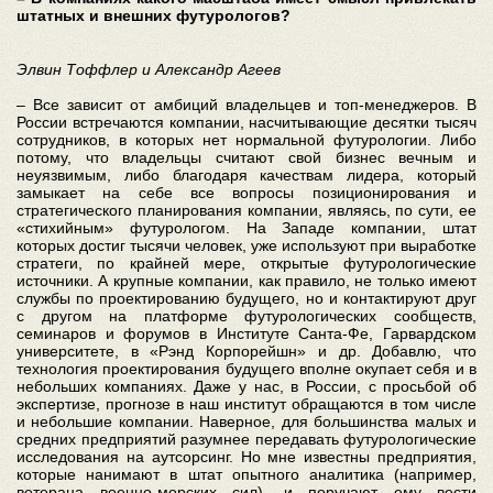
штатных и внешних футурологов?
Элвин Тоффлер и Александр Агеев
– Все зависит от амбиций владельцев и топ-менеджеров. В
России встречаются компании, насчитывающие десятки тысяч
сотрудников, в которых нет нормальной футурологии. Либо
потому, что владельцы считают свой бизнес вечным и
неуязвимым, либо благодаря качествам лидера, который
замыкает на себе все вопросы позиционирования и
стратегического планирования компании, являясь, по сути, ее
«стихийным» футурологом. На Западе компании, штат
которых достиг тысячи человек, уже используют при выработке
стратеги, по крайней мере, открытые футурологические
источники. А крупные компании, как правило, не только имеют
службы по проектированию будущего, но и контактируют друг
с другом на платформе футурологических сообществ,
семинаров и форумов в Институте Санта-Фе, Гарвардском
университете, в «Рэнд Корпорейшн» и др. Добавлю, что
технология проектирования будущего вполне окупает себя и в
небольших компаниях. Даже у нас, в России, с просьбой об
экспертизе, прогнозе в наш институт обращаются в том числе
и небольшие компании. Наверное, для большинства малых и
средних предприятий разумнее передавать футурологические
исследования на аутсорсинг. Но мне известны предприятия,
которые нанимают в штат опытного аналитика (например,
ветерана военно-морских сил), и поручают ему вести