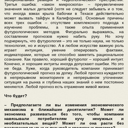
Третья ошибка: «закон микроскопа» – преувеличение
значения малых деталей (хотя не следует забывать и о том,
что иногда взмах крыла бабочки в Техасе действительно
может вызвать тайфун в Калифорнии). Основные причины
всех трех ошибок – отсутствие комплексного подхода к
изучению проблемы, а также опыта применения
футурологических методов. Фигурально выражаясь, на
составлении прогнозов нужно набить руку. Но хочу
подчеркнуть, что футурология – это не только наука, не только
технология, но и искусство. А в любом искусстве важную роль
играет интуиция, умение оперировать фактами,
индикаторами, которые не способно заметить рациональное
сознание. Как правило, хороший футуролог – хороший интуит.
Конечно, и хорошие интуиты иногда допускают ошибки. Но это
не беда. Хуже, когда руководитель компании принимает
футурологический прогноз за догму. Любой прогноз нуждается
в непрерывном мониторинге и непрерывном уточнении:
ситуация на рынка и глубина наших знаний о нем постоянно
меняются. Любой прогноз есть отражение живой жизни.
Что будет?
– Предполагаете ли вы изменения экономического
механизма в ближайшие десятилетия? Может ли
экономика развиваться без того, чтобы компании
навязывали потребителям кучу ненужных и
необязательных вещей? Может ли она расти без
раздувания мыльных пузырей и кредитных пирамид?