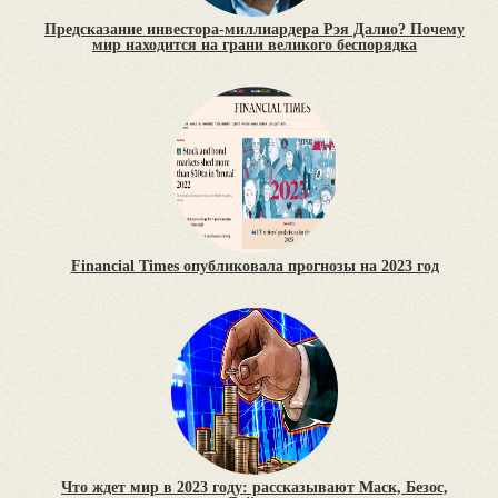
Предсказание инвестора-миллиардера Рэя Далио? Почему
мир находится на грани великого беспорядка
Financial Times опубликовала прогнозы на 2023 год
Что ждет мир в 2023 году: рассказывают Маск, Безос,