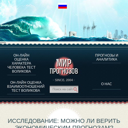
----
ОН-ЛАЙН
ПРОГНОЗЫ И
О ПРОГРАММЕ
ОЦЕНКА
АНАЛИТИКА
ХАРАКТЕРА
ОЦЕНКА ХАРАКТЕРA ЧЕЛОВЕКА
ЧЕЛОВЕКА ТЕСТ
ОЦЕНКА ХАРАКТЕРА ВЫДАЮЩИХСЯ ЛИЧНОСТЕЙ
ВОЛИКОВА
О ПРОГРАММЕ
· SINCE. 2004 ·
ОН-ЛАЙН ОЦЕНКА
О НАС
ТЕСТ НА СОВМЕСТИМОСТЬ ВОЛИКОВА
ВЗАИМООТНОШЕНИЙ
ТЕСТ ВОЛИКОВА
ПРОГНОЗЫ И АНАЛИТИКА
ИССЛЕДОВАНИЕ: МОЖНО ЛИ ВЕРИТЬ
ЭКОНОМИЧЕСКИМ ПРОГНОЗАМ?