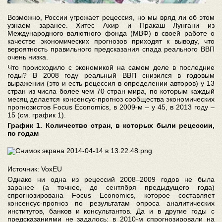
Возможно, России угрожает рецессия, но мы вряд ли об этом
узнаем заранее. Хитес Ахир и Пракаш Лунгани из
Международного валютного фонда (МВФ) в своей работе о
качестве экономических прогнозов приходят к выводу, что
вероятность правильного предсказания спада реального ВВП
очень низка.
Что происходило с экономикой на самом деле в последние
годы? В 2008 году реальный ВВП снизился в годовым
выражении (это и есть рецессия в определении авторов) у 13
стран из числа более чем 70 стран мира, по которым каждый
месяц делается консенсус-прогноз сообщества экономических
прогнозистов Focus Economics, в 2009-м – у 45, в 2013 году –
15 (см. график 1).
График 1. Количество стран, в которых были рецессии,
по годам
Источник: VoxEU
Однако ни одна из рецессий 2008–2009 годов не была
заранее (а точнее, до сентября предыдущего года)
спрогнозирована Focus Economics, которое составляет
консенсус-прогноз по результатам опроса аналитических
институтов, банков и консультантов. Да и в другие годы с
предсказаниями не задалось: в 2010-м спрогнозировали на