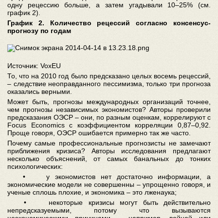
одну рецессию больше, а затем угадывали 10–25% (см.
график 2).
График 2. Количество рецессий согласно консенсус-
прогнозу по годам
Источник: VoxEU
То, что на 2010 год было предсказано целых восемь рецессий,
– следствие неоправданного пессимизма, только три прогноза
оказались верными.
Может быть, прогнозы международных организаций точнее,
чем прогнозы независимых экономистов? Авторы проверили
предсказания ОЭСР – они, по разным оценкам, коррелируют с
Focus Economics с коэффициентом корреляции 0,87–0,92.
Проще говоря, ОЭСР ошибается примерно так же часто.
Почему самые профессиональные прогнозисты не замечают
приближения кризиса? Авторы исследования предлагают
несколько объяснений, от самых банальных до тонких
психологических:
• у экономистов нет достаточно информации, а
экономические модели не совершенны – упрощенно говоря, и
ученые сплошь плохие, и экономика – это лженаука;
• некоторые кризисы могут быть действительно
непредсказуемыми, потому что вызываются