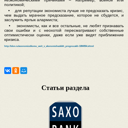
неэкономическими причинами – например, войной или
политикой;
• для репутации экономиста лучше не предсказать кризис,
чем выдать мрачное предсказание, которое не сбудется, и
заслужить ярлык алармиста;
• экономисты, как и все остальные, не любят признавать
свои ошибки и с неохотой пересматривают собственные
оптимистически оценки, даже если уже видят приближение
кризиса.
http://slon.ru/economics/komu_verit_v_ekonomicheskikh_prognozakh-1084354.xhtml
Статьи раздела