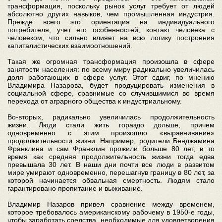
трансформация, поскольку рынок услуг требует от людей
абсолютно других навыков, чем промышленная индустрия.
Прежде всего это ориентация на индивидуального
потребителя, учет его особенностей, контакт человека с
человеком, что сильно влияет на всю логику построения
капиталистических взаимоотношений.
Такая же огромная трансформация произошла в сфере
занятости населения: по всему миру радикально увеличилась
доля работающих в сфере услуг. Этот сдвиг, по мнению
Владимира Назарова, будет продуцировать изменения в
социальной сфере, сравнимые со случившимися во время
перехода от аграрного общества к индустриальному.
Во-вторых, радикально увеличилась продолжительность
жизни. Люди стали жить гораздо дольше, причем
одновременно с этим произошло «выравнивание»
продолжительности жизни. Например, родители Бенджамина
Франклина и сам Франклин прожили больше 80 лет, в то
время как средняя продолжительность жизни тогда едва
превышала 30 лет. В наши дни почти все люди в развитом
мире умирают одновременно, перешагнув границу в 80 лет, за
которой начинается обвальная смертность. Людям стало
гарантировано пропитание и выживание.
Владимир Назаров привел сравнение между временем,
которое требовалось американскому рабочему в 1950-е годы,
чтобы заработать средства, необходимые для удовлетворения