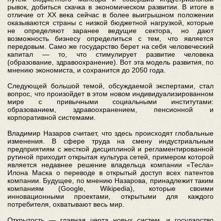
рывок, добиться скачка в экономическом развитии. В итоге в
отличие от XX века сейчас в более выигрышном положении
оказываются страны с низкой бюджетной нагрузкой, которые
не определяют заранее ведущие сектора, но дают
возможность бизнесу определиться с тем, что является
передовым. Само же государство берет на себя человеческий
капитал — то, что стимулирует развитие человека
(образование, здравоохранение). Вот эта модель развития, по
мнению экономиста, и сохранится до 2050 года.
Следующей большой темой, обсуждаемой экспертами, стал
вопрос, что произойдет в этом новом индивидуализированном
мире с привычными социальными институтами:
образованием, здравоохранением, пенсионной и
корпоративной системами.
Владимир Назаров считает, что здесь происходят глобальные
изменения. В сфере труда на смену индустриальным
предприятиям с жесткой дисциплиной и регламентированной
рутиной приходит открытая культура сетей, примером которой
является недавнее решение владельца компании «Тесла»
Илона Маска о переводе в открытый доступ всех патентов
компании. Будущее, по мнению Назарова, принадлежит таким
компаниям (Google, Wikipedia), которые своими
инновационными проектами, открытыми для каждого
потребителя, охватывают весь мир.
Открытость — главная черта новых систем, и государство