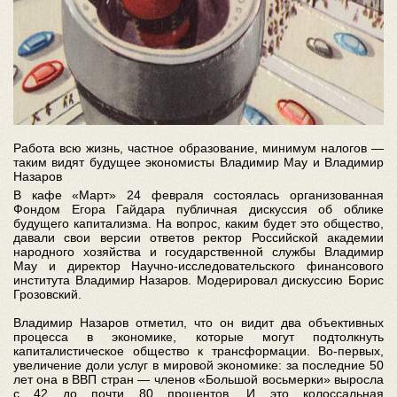
Работа всю жизнь, частное образование, минимум налогов —
таким видят будущее экономисты Владимир Мау и Владимир
Назаров
В кафе «Март» 24 февраля состоялась организованная
Фондом Егора Гайдара публичная дискуссия об облике
будущего капитализма. На вопрос, каким будет это общество,
давали свои версии ответов ректор Российской академии
народного хозяйства и государственной службы Владимир
Мау и директор Научно-исследовательского финансового
института Владимир Назаров. Модерировал дискуссию Борис
Грозовский.
Владимир Назаров отметил, что он видит два объективных
процесса в экономике, которые могут подтолкнуть
капиталистическое общество к трансформации. Во-первых,
увеличение доли услуг в мировой экономике: за последние 50
лет она в ВВП стран — членов «Большой восьмерки» выросла
с 42 до почти 80 процентов. И это колоссальная