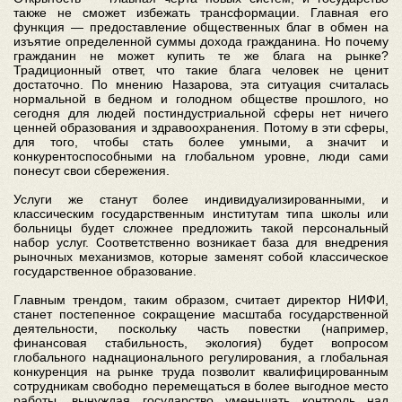
также не сможет избежать трансформации. Главная его
функция — предоставление общественных благ в обмен на
изъятие определенной суммы дохода гражданина. Но почему
гражданин не может купить те же блага на рынке?
Традиционный ответ, что такие блага человек не ценит
достаточно. По мнению Назарова, эта ситуация считалась
нормальной в бедном и голодном обществе прошлого, но
сегодня для людей постиндустриальной сферы нет ничего
ценней образования и здравоохранения. Потому в эти сферы,
для того, чтобы стать более умными, а значит и
конкурентоспособными на глобальном уровне, люди сами
понесут свои сбережения.
Услуги же станут более индивидуализированными, и
классическим государственным институтам типа школы или
больницы будет сложнее предложить такой персональный
набор услуг. Соответственно возникает база для внедрения
рыночных механизмов, которые заменят собой классическое
государственное образование.
Главным трендом, таким образом, считает директор НИФИ,
станет постепенное сокращение масштаба государственной
деятельности, поскольку часть повестки (например,
финансовая стабильность, экология) будет вопросом
глобального наднационального регулирования, а глобальная
конкуренция на рынке труда позволит квалифицированным
сотрудникам свободно перемещаться в более выгодное место
работы, вынуждая государство уменьшать контроль над