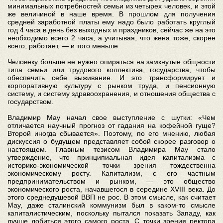
минимальных потребностей семьи из четырех человек, и этой
же величиной в наше время. В прошлом для получения
средней заработной платы ему надо было работать круглый
год 4 часа в день без выходных и праздников, сейчас же на это
необходимо всего 2 часа, а учитывая, что жена тоже, скорее
всего, работает, — и того меньше.
Человеку больше не нужно опираться на замкнутые общности
типа семьи или трудового коллектива, государства, чтобы
обеспечить себе выживание. И это трансформирует и
корпоративную культуру с рынком труда, и пенсионную
систему, и систему здравоохранения, и отношения общества с
государством.
Владимир Мау начал свое выступление с шутки: «Чем
отличается научный прогноз от гадания на кофейной гуще?
Второй иногда сбывается». Поэтому, по его мнению, любая
дискуссия о будущем представляет собой скорее разговор о
настоящем. Главным тезисом Владимира Мау стало
утверждение, что принципиальная идея капитализма с
историко-экономической точки зрения тождественна
экономическому росту. Капитализм, с его частным
предпринимательством и рынком, — это общество
экономического роста, начавшегося в середине XVIII века. До
этого среднедушевой ВВП не рос. В этом смысле, как считает
Мау, даже сталинский коммунизм был в каком-то смысле
капиталистическим, поскольку пытался показать Западу, как
лучше добиться этого самого роста. С точки зрения ректора