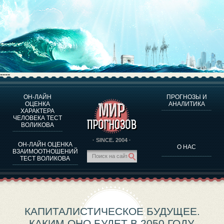
----
ОН-ЛАЙН
ПРОГНОЗЫ И
О ПРОГРАММЕ
ОЦЕНКА
АНАЛИТИКА
ХАРАКТЕРА
ОЦЕНКА ХАРАКТЕРA ЧЕЛОВЕКА
ЧЕЛОВЕКА ТЕСТ
ОЦЕНКА ХАРАКТЕРА ВЫДАЮЩИХСЯ ЛИЧНОСТЕЙ
ВОЛИКОВА
О ПРОГРАММЕ
· SINCE. 2004 ·
ОН-ЛАЙН ОЦЕНКА
О НАС
ТЕСТ НА СОВМЕСТИМОСТЬ ВОЛИКОВА
ВЗАИМООТНОШЕНИЙ
ТЕСТ ВОЛИКОВА
ПРОГНОЗЫ И АНАЛИТИКА
КАПИТАЛИСТИЧЕСКОЕ БУДУЩЕЕ.
КАКИМ ОНО БУДЕТ В 2050 ГОДУ.