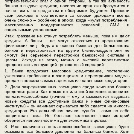
потребительских благ с одной стороны, а так же активность
банков в выдаче кредитов, население вряд ли образумится и
начнет жить по средствам в обозримом будущем. Привести
свои расходы в соответствии со своими доходами всегда
очень сложно – особенно в эпохи, когда «культ потребления»
массированно поддерживается рекламой, СМИ и
социальными установками.
Итак, граждане не станут потреблять меньше, пока им дают
кредиты. А банки – не могут отказаться от кредитования
физических лиц. Ведь это основа бизнеса для большинства
банков и перестроиться на другие бизнес-модели они не
смогут без серьезной перестройки банковской системы в
целом. Исходя из этого, можно с высокой вероятностью
предположить следующий трехшаговый сценарий:
1. Банки продолжат массовое кредитование, постепенно
ужесточая требования к заемщикам и перестраивая модель
продаж в поисках самых надежных из оставшихся кредиторов.
2. Доля закредитованных заемщиков среди клиентов банков
продолжит расти. Как только тот или иной заемщик становится
неплатежеспособным (точнее – ему отказываются выдавать
новые кредиты все доступные банки и иные финансовые
институты) – он начинает скрываться либо сдается на милость
кредиторов. Его дальнейшая личная судьба – сама по себе
неприятная тема. Но большое количество таких историй
обернется неприятностями для экономики в целом.
3. Рост количества неплатежеспособных заемщиков будет
оказывать все большее давление на балансы банков. Хотя