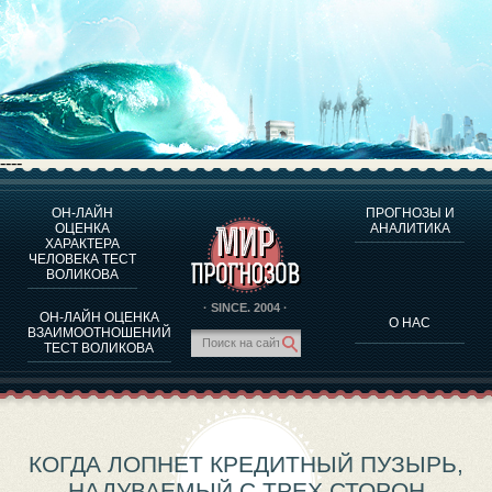
----
ОН-ЛАЙН
ПРОГНОЗЫ И
О ПРОГРАММЕ
ОЦЕНКА
АНАЛИТИКА
ХАРАКТЕРА
ОЦЕНКА ХАРАКТЕРA ЧЕЛОВЕКА
ЧЕЛОВЕКА ТЕСТ
ОЦЕНКА ХАРАКТЕРА ВЫДАЮЩИХСЯ ЛИЧНОСТЕЙ
ВОЛИКОВА
О ПРОГРАММЕ
· SINCE. 2004 ·
ОН-ЛАЙН ОЦЕНКА
О НАС
ТЕСТ НА СОВМЕСТИМОСТЬ ВОЛИКОВА
ВЗАИМООТНОШЕНИЙ
ТЕСТ ВОЛИКОВА
ПРОГНОЗЫ И АНАЛИТИКА
КОГДА ЛОПНЕТ КРЕДИТНЫЙ ПУЗЫРЬ,
НАДУВАЕМЫЙ С ТРЕХ СТОРОН