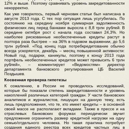
12% и выше. Поэтому сравнивать уровень закредитованности
некорректно.
Как уже говорилось, первый черновик статьи был написана в
августе 2013 года. С тех пор ситуация лишь усугубилась. По
состоянию на середину ноября суммарная задолженность
физических лиц перед банками выросла с 8,8 трлн рублей. В
середине октября рост с начала года составил 24,3%. Но
наиболее рискованные необеспеченные кредиты растут в
полтора раза быстрее – на 36% в годовом выражении, до 5,6
трлн рублей. «Под конец года потребкредитование обычно
всегда ускоряется, декабрь – месяц повышенной активности:
Новый год, подарки, каникулы, поэтому к концу 2013 года
портфель необеспеченных кредитов может превысить 6 трлн
рублей», – комментирует «Ведомостям» директор
департамента банковского регулирования ЦБ Василий
Поздышев.
Косвенная проверка гипотезы
К сожалению, в России не проводилось исследований,
которые бы показали степень закредитованности и уровень
накоплений различных категорий граждан. У части банковских
аналитиков и журналистов, пишущих на данную тему, есть
лишь предположения, что те, кто имеет кредиты – в основной
своей массе не располагают вкладами. Также в прессе и на
отраслевых банковских форумах периодически звучит
предложение ограничить размер кредитной нагрузки на одну
семью/отдельного человека. Но такая практика потребует
создания единого реестра всех кредитов частных лиц в