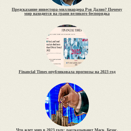
Предсказание инвестора-миллиардера Рэя Далио? Почему
мир находится на грани великого беспорядка
Financial Times опубликовала прогнозы на 2023 год
Что ждет мир в 2023 году: рассказывают Маск, Безос,