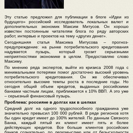
Эту статью предложил для публикации в блоге «Идеи из
будущего» российский исследователь локальных валют и
дополнительных экономик Максим Митусов. Он хорошо
известен постоянным читателям блога по ряду авторских
работ, интервью и проектов на тему «других денег».
Сегодняшняя статья Максима Митусова – прогноз-
предупреждение: на рынке потребительского кредитования
надувается пузырь, который грозит серьезными
неприятностями экономике в целом. Предоставляю слово
Максиму.
По мнению ряда экспертов, выйти из кризиса 2008 года с
минимальными потерями помог достаточно высокий уровень
потребительского кредитования. Он же обеспечивал
относительно высокие темпы роста в последние годы. Но
сегодня общий объем кредитов, выданных российскими
банками частным лицам, приближается к 10% ВВП. А это уже
– серьезный финансовый пузырь.
Проблема: россияне в долгах как в шелках
Средний долг на одного трудоспособного гражданина уже
значительно превысил 100 000 рублей. В ряде регионов хотя
бы один кредит имеет до 100% жителей. По данным Связного
Банка, каждый пятый их клиент имеет пять и более
действующих кредитов. Все больше клиентов российских
банков сознательно, по легкомыслию или от безысходности