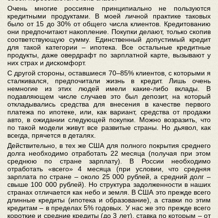
Очень многие россияне принципиально не пользуются
кредитными продуктами. В моей личной практике таковых
было от 15 до 30% от общего числа клиентов. Кредитованию
они предпочитают накопление. Покупки делают, только скопив
соответствующую сумму. Единственный допустимый кредит
для такой категории – ипотека. Все остальные кредитные
продукты, даже овердрафт по зарплатной карте, вызывают у
них страх и дискомфорт.
С другой стороны, оставшиеся 70–85% клиентов, с которыми я
сталкивался, предпочитали жизнь в кредит. Лишь очень
немногие из этих людей имели какие-либо вклады. В
подавляющем числе случаев это был депозит, на который
откладывались средства для внесения в качестве первого
платежа по ипотеке, или, как вариант, средства от продажи
авто, в ожидании следующей покупки. Можно возразить, что
по такой модели живут все развитые страны. Но дьявол, как
всегда, прячется в деталях.
Действительно, в тех же США для полного покрытия среднего
долга необходимо отработать 22 месяца (получая при этом
среднюю по стране зарплату). В России необходимо
отработать «всего» 4 месяца (при условии, что средняя
зарплата по стране – около 25 000 рублей, а средний долг –
свыше 100 000 рублей). Но структура задолженности в наших
странах отличается как небо и земля. В США это прежде всего
длинные кредиты (ипотека и образование), а ставки по этим
кредитам – в пределах 5% годовых. У нас же это прежде всего
короткие и средние кредиты (до 3 лет), ставка по которым – от