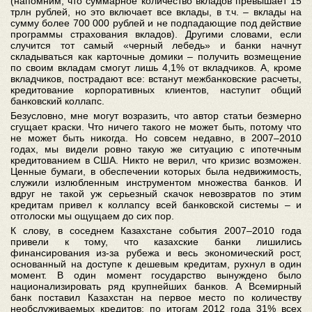
(напомним, что суммарное количество вкладов превышает 15
трлн рублей, но это включает все вклады, в т.ч. – вклады на
сумму более 700 000 рублей и не подпадающие под действие
программы страхования вкладов). Другими словами, если
случится тот самый «черный лебедь» и банки начнут
складываться как карточные домики – получить возмещение
по своим вкладам смогут лишь 4,1% от вкладчиков. А, кроме
вкладчиков, пострадают все: встанут межбанковские расчеты,
кредитование корпоративных клиентов, наступит общий
банковский коллапс.
Безусловно, мне могут возразить, что автор статьи безмерно
сгущает краски. Что ничего такого не может быть, потому что
не может быть никогда. Но совсем недавно, в 2007–2010
годах, мы видели ровно такую же ситуацию с ипотечным
кредитованием в США. Никто не верил, что кризис возможен.
Ценные бумаги, в обеспечении которых была недвижимость,
служили излюбленным инструментом множества банков. И
вдруг не такой уж серьезный скачок невозвратов по этим
кредитам привел к коллапсу всей банковской системы – и
отголоски мы ощущаем до сих пор.
К слову, в соседнем Казахстане события 2007–2010 года
привели к тому, что казахские банки лишились
финансирования из-за рубежа и весь экономический рост,
основанный на доступе к дешевым кредитам, рухнул в один
момент. В один момент государство вынуждено было
национализировать ряд крупнейших банков. А Всемирный
банк поставил Казахстан на первое место по количеству
необслуживаемых кредитов: по итогам 2012 года 31% всех