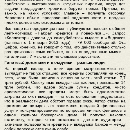
прибегают к выстраиванию кредитных пирамид, когда для
выдачи предыдущих кредитов берутся новые. Причем, не
важно, на каких условиях: главное – получить отсрочку.
Нарастает объем просроченной задолженности и продажи
плохих долгов коллекторским агентствам.
Все чаще на передовицах газет публикуются новости с общим
лейт-мотивом: «Набрал кредитов и повесился…». Запрос
«Коллекторы довели до самоубийства» выдает в «Яндексе»
(начиная с 1 января 2013 года) – 79 000 сообщений. Эта
цифра, конечно, не говорит о том, что действительно столько
раз произошло само событие, но на определенные мысли –
наталкивает. И мысли эти не слишком радостные.
Гипотеза: должники и вкладчики – разные люди
На первый взгляд, с точки зрения макроэкономики все
выглядит не так уж страшно: все кредиты составляли на конец
лета, когда была написана основная часть этой статьи, 7,7
трлн рублей. Совокупные вклады частных лиц превышали 14
трлн рублей, что вдвое больше суммы кредитов. Чисто
арифметически все кредиты могут быть одномоментно
закрыты за счет вкладов – но есть основания предполагать,
что в реальности дела обстоят гораздо хуже. Автор статьи на
протяжении четырех лет занимался продажей финансовых
услуг и консультированием по вопросам личных финансов в
одном крупном брокерском доме. И попутно накопил
статистику, которая четко показывает: две эти аудитории –
активные пользователи кредитов и вкладчики банков – между
собой пересекаются очень слабо.