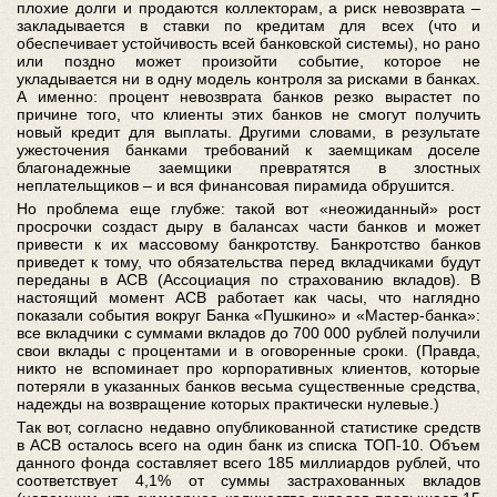
плохие долги и продаются коллекторам, а риск невозврата –
закладывается в ставки по кредитам для всех (что и
обеспечивает устойчивость всей банковской системы), но рано
или поздно может произойти событие, которое не
укладывается ни в одну модель контроля за рисками в банках.
А именно: процент невозврата банков резко вырастет по
причине того, что клиенты этих банков не смогут получить
новый кредит для выплаты. Другими словами, в результате
ужесточения банками требований к заемщикам доселе
благонадежные заемщики превратятся в злостных
неплательщиков – и вся финансовая пирамида обрушится.
Но проблема еще глубже: такой вот «неожиданный» рост
просрочки создаст дыру в балансах части банков и может
привести к их массовому банкротству. Банкротство банков
приведет к тому, что обязательства перед вкладчиками будут
переданы в АСВ (Ассоциация по страхованию вкладов). В
настоящий момент АСВ работает как часы, что наглядно
показали события вокруг Банка «Пушкино» и «Мастер-банка»:
все вкладчики с суммами вкладов до 700 000 рублей получили
свои вклады с процентами и в оговоренные сроки. (Правда,
никто не вспоминает про корпоративных клиентов, которые
потеряли в указанных банков весьма существенные средства,
надежды на возвращение которых практически нулевые.)
Так вот, согласно недавно опубликованной статистике средств
в АСВ осталось всего на один банк из списка ТОП-10. Объем
данного фонда составляет всего 185 миллиардов рублей, что
соответствует 4,1% от суммы застрахованных вкладов