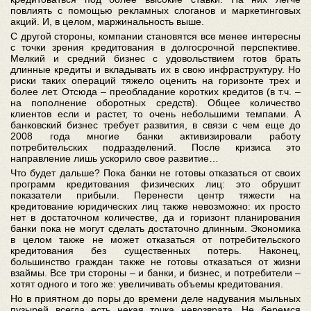
повлиять с помощью рекламных слоганов и маркетинговых
акций. И, в целом, маржинальность выше.
С другой стороны, компании становятся все менее интересны
с точки зрения кредитования в долгосрочной перспективе.
Мелкий и средний бизнес с удовольствием готов брать
длинные кредиты и вкладывать их в свою инфраструктуру. Но
риски таких операций тяжело оценить на горизонте трех и
более лет. Отсюда – преобладание коротких кредитов (в т.ч. –
на пополнение оборотных средств). Общее количество
клиентов если и растет, то очень небольшими темпами. А
банковский бизнес требует развития, в связи с чем еще до
2008 года многие банки активизировали работу
потребительских подразделений. После кризиса это
направление лишь ускорило свое развитие…
Что будет дальше? Пока банки не готовы отказаться от своих
программ кредитования физических лиц: это обрушит
показатели прибыли. Перенести центр тяжести на
кредитование юридических лиц также невозможно: их просто
нет в достаточном количестве, да и горизонт планирования
банки пока не могут сделать достаточно длинным. Экономика
в целом также не может отказаться от потребительского
кредитования без существенных потерь. Наконец,
большинство граждан также не готовы отказаться от жизни
взаймы. Все три стороны – и банки, и бизнес, и потребители –
хотят одного и того же: увеличивать объемы кредитования.
Но в приятном до поры до времени деле надувания мыльных
пузырей всегда есть некая точка невозврата. Не беремся