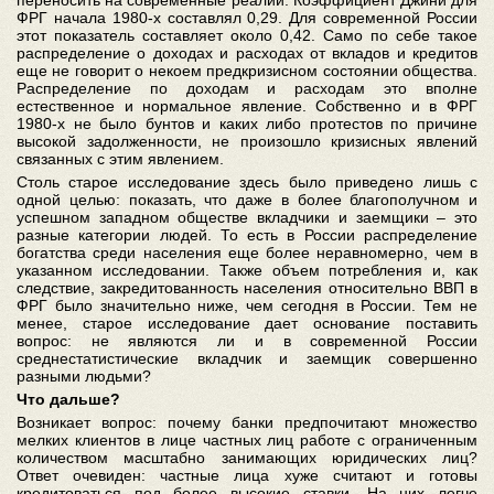
переносить на современные реалии. Коэффициент Джини для
ФРГ начала 1980-х составлял 0,29. Для современной России
этот показатель составляет около 0,42. Само по себе такое
распределение о доходах и расходах от вкладов и кредитов
еще не говорит о некоем предкризисном состоянии общества.
Распределение по доходам и расходам это вполне
естественное и нормальное явление. Собственно и в ФРГ
1980-х не было бунтов и каких либо протестов по причине
высокой задолженности, не произошло кризисных явлений
связанных с этим явлением.
Столь старое исследование здесь было приведено лишь с
одной целью: показать, что даже в более благополучном и
успешном западном обществе вкладчики и заемщики – это
разные категории людей. То есть в России распределение
богатства среди населения еще более неравномерно, чем в
указанном исследовании. Также объем потребления и, как
следствие, закредитованность населения относительно ВВП в
ФРГ было значительно ниже, чем сегодня в России. Тем не
менее, старое исследование дает основание поставить
вопрос: не являются ли и в современной России
среднестатистические вкладчик и заемщик совершенно
разными людьми?
Что дальше?
Возникает вопрос: почему банки предпочитают множество
мелких клиентов в лице частных лиц работе с ограниченным
количеством масштабно занимающих юридических лиц?
Ответ очевиден: частные лица хуже считают и готовы
кредитоваться под более высокие ставки. На них легче