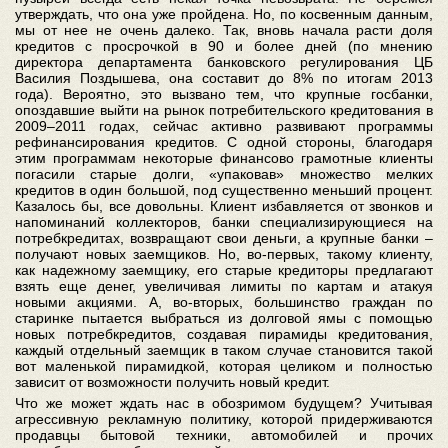
утверждать, что она уже пройдена. Но, по косвенным данным,
мы от нее не очень далеко. Так, вновь начала расти доля
кредитов с просрочкой в 90 и более дней (по мнению
директора департамента банковского регулирования ЦБ
Василия Поздышева, она составит до 8% по итогам 2013
года). Вероятно, это вызвано тем, что крупные госбанки,
опоздавшие выйти на рынок потребительского кредитования в
2009–2011 годах, сейчас активно развивают программы
рефинансирования кредитов. С одной стороны, благодаря
этим программам некоторые финансово грамотные клиенты
погасили старые долги, «упаковав» множество мелких
кредитов в один большой, под существенно меньший процент.
Казалось бы, все довольны. Клиент избавляется от звонков и
напоминаний коллекторов, банки специализирующиеся на
потребкредитах, возвращают свои деньги, а крупные банки –
получают новых заемщиков. Но, во-первых, такому клиенту,
как надежному заемщику, его старые кредиторы предлагают
взять еще денег, увеличивая лимиты по картам и атакуя
новыми акциями. А, во-вторых, большинство граждан по
старинке пытается выбраться из долговой ямы с помощью
новых потребкредитов, создавая пирамиды кредитования,
каждый отдельный заемщик в таком случае становится такой
вот маленькой пирамидкой, которая целиком и полностью
зависит от возможности получить новый кредит.
Что же может ждать нас в обозримом будущем? Учитывая
агрессивную рекламную политику, которой придерживаются
продавцы бытовой техники, автомобилей и прочих