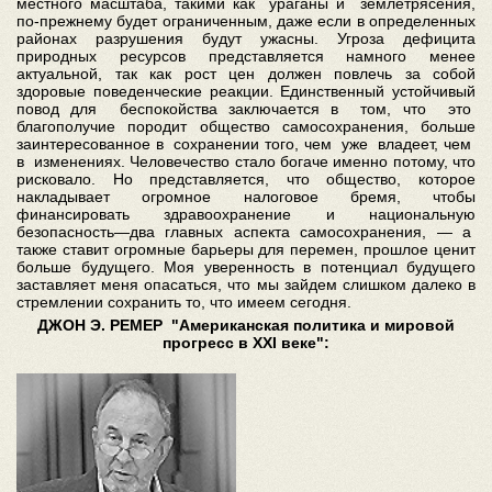
местного масштаба, такими как ураганы и землетрясения,
по-прежнему будет ограниченным, даже если в определенных
районах разрушения будут ужасны. Угроза дефицита
природных ресурсов представляется намного менее
актуальной, так как рост цен должен повлечь за собой
здоровые поведенческие реакции. Единственный устойчивый
повод для беспокойства заключается в том, что это
благополучие породит общество самосохранения, больше
заинтересованное в сохранении того, чем уже владеет, чем
в изменениях. Человечество стало богаче именно потому, что
рисковало. Но представляется, что общество, которое
накладывает огромное налоговое бремя, чтобы
финансировать здравоохранение и национальную
безопасность—два главных аспекта самосохранения, — а
также ставит огромные барьеры для перемен, прошлое ценит
больше будущего. Моя уверенность в потенциал будущего
заставляет меня опасаться, что мы зайдем слишком далеко в
стремлении сохранить то, что имеем сегодня.
ДЖОН Э. РЕМЕР "Американская политика и мировой
прогресс в XXI веке":