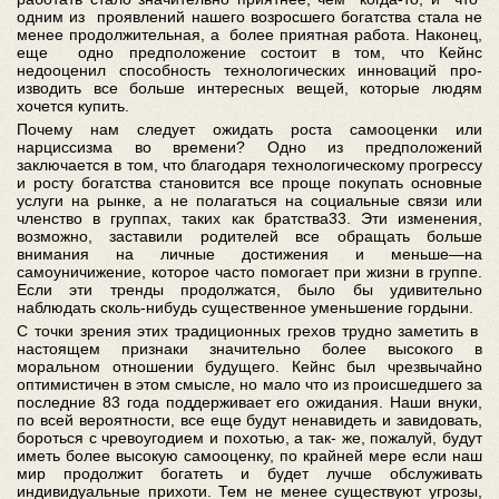
одним из проявлений нашего возросшего богатства стала не
менее продолжительная, а более приятная работа. Наконец,
еще одно предположение состоит в том, что Кейнс
недооценил способность технологических инноваций про-
изводить все больше интересных вещей, которые людям
хочется купить.
Почему нам следует ожидать роста самооценки или
нарциссизма во времени? Одно из предположений
заключается в том, что благодаря технологическому прогрессу
и росту богатства становится все проще покупать основные
услуги на рынке, а не полагаться на социальные связи или
членство в группах, таких как братства33. Эти изменения,
возможно, заставили родителей все обращать больше
внимания на личные достижения и меньше—на
самоуничижение, которое часто помогает при жизни в группе.
Если эти тренды продолжатся, было бы удивительно
наблюдать сколь-нибудь существенное уменьшение гордыни.
С точки зрения этих традиционных грехов трудно заметить в
настоящем признаки значительно более высокого в
моральном отношении будущего. Кейнс был чрезвычайно
оптимистичен в этом смысле, но мало что из происшедшего за
последние 83 года поддерживает его ожидания. Наши внуки,
по всей вероятности, все еще будут ненавидеть и завидовать,
бороться с чревоугодием и похотью, а так- же, пожалуй, будут
иметь более высокую самооценку, по крайней мере если наш
мир продолжит богатеть и будет лучше обслуживать
индивидуальные прихоти. Тем не менее существуют угрозы,