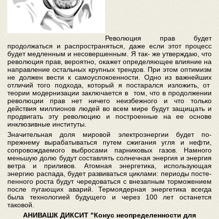
Революция прав будет
продолжаться и распространяться, даже если этот процесс
будет медленным и несовершенным. Я так- же утверждаю, что
революция прав, вероятно, окажет определяющее влияние на
направление остальных крупных трендов. При этом оптимизм
не должен вести к самоуспокоенности. Одно из важнейших
отличий того подхода, который я постарался изложить, от
теории модернизации заключается в том, что в продолжении
революции прав нет ничего неизбежного и что только
действия миллионов людей во всем мире будут защищать и
продвигать эту революцию и построенные на ее основе
инклюзивные институты.
Значительная доля мировой электроэнергии будет по-
прежнему вырабатываться путем сжигания угля и нефти,
сопровождаемого выбросами парниковых газов. Намного
меньшую долю будут составлять солнечная энергия и энергия
ветра и приливов. Атомная энергетика, использующая
энергию распада, будет развиваться циклами: периоды посте-
пенного роста будут чередоваться с внезапным торможением
после пугающих аварий. Термоядерная энергетика всегда
была технологией будущего и через 100 лет останется
таковой.
АНИВАШК ДИКСИТ "Конус неопределенности для