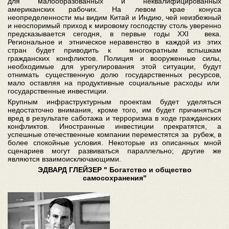
для малообразованных и неквалифицированных
американских рабочих. На левом крае конуса
неопределенности мы видим Китай и Индию, чей неизбежный
и неоспоримый приход к мировому господству столь уверенно
предсказывается сегодня, в первые годы XXI века.
Региональное и этническое неравенство в каждой из этих
стран будет приводить к многократным вспышкам
гражданских конфликтов. Полиция и вооруженные силы,
необходимые для урегулирования этой ситуации, будут
отнимать существенную долю государственных ресурсов,
мало оставляя на продуктивные социальные расходы или
государственные инвестиции.
Крупным инфраструктурным проектам будет уделяться
недостаточно внимания, кроме того, им будет причиняться
вред в результате саботажа и терроризма в ходе гражданских
конфликтов. Иностранные инвестиции прекратятся, а
успешные отечественные компании переместятся за рубеж, в
более спокойные условия. Некоторые из описанных мной
сценариев могут развиваться параллельно; другие же
являются взаимоисключающими.
ЭДВАРД ГЛЕЙЗЕР " Богатство и общество
самосохранения"