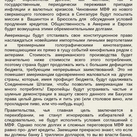
государственным, периодически переживая припадки
инфляции и валютных кризисов. Чиновники МВФ из нового
сверкающего головного офиса в Сингапуре будут посылать
миссии в Вашингтон и Брюссель для обсуждения условий
продления кредитов. Общественность в Америке и Европе
будет возмущена этими обременительными долгами.
Американцы будут отстаивать свое конституционное право
наслаждаться новейшими импортными личными вертолетами
и трехмерными голографическими кинотеатрами,
помещающими их прямо в гущу событий кинофильма рядом с
актерами. Стоимость американского производства будет
значительно ниже стоимости всего этого потребления,
поэтому страна будет продолжать жить с большим дефицитом
бюджета, требующим непрерывных заимствований. Это не
помешает американцам одновременно жаловаться на другие
страны, которые, имея профицит бюджета, будут одалживать
Соединенным Штатам, чтобы позволить американцам так
много потреблять! Европейцы будут устраивать частые и
шумные демонстрации в защиту своего данного им Бахусом
права целый день сидеть и пить узо (или столовое вино, или
прохладное пиво, или что-нибудь еще).
Правительства, чья главная цель заключается в
переизбрании, не станут игнорировать избирателей и,
следовательно, не будут исполнять условия соглашений с
МВФ. Однако после долгих и сложных переговоров МВФ все
равно про- длит кредиты. Заемщики прекрасно знают, что если
вы должны банку 1 триллион долларов, то вы во власти банка,