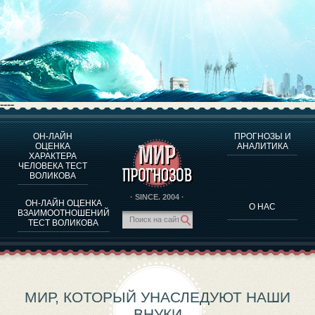
----
ОН-ЛАЙН
ПРОГНОЗЫ И
О ПРОГРАММЕ
ОЦЕНКА
АНАЛИТИКА
ХАРАКТЕРА
ОЦЕНКА ХАРАКТЕРA ЧЕЛОВЕКА
ЧЕЛОВЕКА ТЕСТ
ОЦЕНКА ХАРАКТЕРА ВЫДАЮЩИХСЯ ЛИЧНОСТЕЙ
ВОЛИКОВА
О ПРОГРАММЕ
· SINCE. 2004 ·
ОН-ЛАЙН ОЦЕНКА
О НАС
ТЕСТ НА СОВМЕСТИМОСТЬ ВОЛИКОВА
ВЗАИМООТНОШЕНИЙ
ТЕСТ ВОЛИКОВА
ПРОГНОЗЫ И АНАЛИТИКА
МИР, КОТОРЫЙ УНАСЛЕДУЮТ НАШИ
ВНУКИ