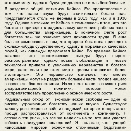
которые могут сделать будущее далеко не столь безоблачным.
Я разделяю общий оптимизм Кейнса. Его представление о
том, что наши внуки будут значительно богаче нас,
представляется столь же верным в 2013 году, как и в 1930
году. Однако в отличие от Кейнса я сомневаюсь в том, что это
богатство приведет к радикальному снижению рабочих часов
для большинства американцев. В конечном счете рост
богатства так- же означает рост доходности труда. Я еще
больше сомневаюсь в том, что прирост богатства приведет к
сколько-нибудь существенному сдвигу в моральных качествах
людей, как однажды предсказал Кейнс. Во времена Кейнса
казалось, что экономические выгоды будут широко
распространяться, однако позже глобализация и новые
технологии привели к увеличению неравенства в богатом
мире, даже если при этом мир в целом становится более
эгалитарным. Это неравенство означает, что многие
американцы могут не разделять большей части плодов нашего
возросшего благосостояния. Из-за него также возникает риск
ультраэгалитарной политики, которая может
воспрепятствовать продолжению экономического роста.
Радикальный отход от экономической свободы — один из
рисков, угрожающих богатству наших внуков. Существуют
также угрозы мировых войн и пандемий, которым теперь стало
проще распространяться от континента к континенту. Я
осознаю эти риски, но все же надеюсь на то, что нам удастся
избежать наихудших последствий. Я полагаю, что ущерб,
наносимый мировой экономике стихийными бедствиями