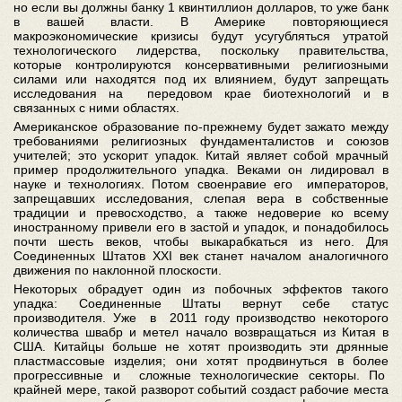
но если вы должны банку 1 квинтиллион долларов, то уже банк
в вашей власти. В Америке повторяющиеся
макроэкономические кризисы будут усугубляться утратой
технологического лидерства, поскольку правительства,
которые контролируются консервативными религиозными
силами или находятся под их влиянием, будут запрещать
исследования на передовом крае биотехнологий и в
связанных с ними областях.
Американское образование по-прежнему будет зажато между
требованиями религиозных фундаменталистов и союзов
учителей; это ускорит упадок. Китай являет собой мрачный
пример продолжительного упадка. Веками он лидировал в
науке и технологиях. Потом своенравие его императоров,
запрещавших исследования, слепая вера в собственные
традиции и превосходство, а также недоверие ко всему
иностранному привели его в застой и упадок, и понадобилось
почти шесть веков, чтобы выкарабкаться из него. Для
Соединенных Штатов XXI век станет началом аналогичного
движения по наклонной плоскости.
Некоторых обрадует один из побочных эффектов такого
упадка: Соединенные Штаты вернут себе статус
производителя. Уже в 2011 году производство некоторого
количества швабр и метел начало возвращаться из Китая в
США. Китайцы больше не хотят производить эти дрянные
пластмассовые изделия; они хотят продвинуться в более
прогрессивные и сложные технологические секторы. По
крайней мере, такой разворот событий создаст рабочие места