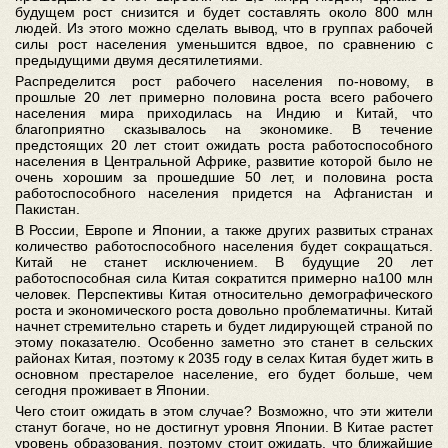
будущем рост снизится и будет составлять около 800 млн
людей. Из этого можно сделать вывод, что в группах рабочей
силы рост населения уменьшится вдвое, по сравнению с
предыдущими двумя десятилетиями.
Распределится рост рабочего населения по-новому, в
прошлые 20 лет примерно половина роста всего рабочего
населения мира приходилась на Индию и Китай, что
благоприятно сказывалось на экономике. В течение
предстоящих 20 лет стоит ожидать роста работоспособного
населения в Центральной Африке, развитие которой было не
очень хорошим за прошедшие 50 лет, и половина роста
работоспособного населения придется на Афганистан и
Пакистан.
В России, Европе и Японии, а также других развитых странах
количество работоспособного населения будет сокращаться.
Китай не станет исключением. В будущие 20 лет
работоспособная сила Китая сократится примерно на100 млн
человек. Перспективы Китая относительно демографического
роста и экономического роста довольно проблематичны. Китай
начнет стремительно стареть и будет лидирующей страной по
этому показателю. Особенно заметно это станет в сельских
районах Китая, поэтому к 2035 году в селах Китая будет жить в
основном престарелое население, его будет больше, чем
сегодня проживает в Японии.
Чего стоит ожидать в этом случае? Возможно, что эти жители
станут богаче, но не достигнут уровня Японии. В Китае растет
уровень образования, поэтому стоит ожидать, что ближайшие