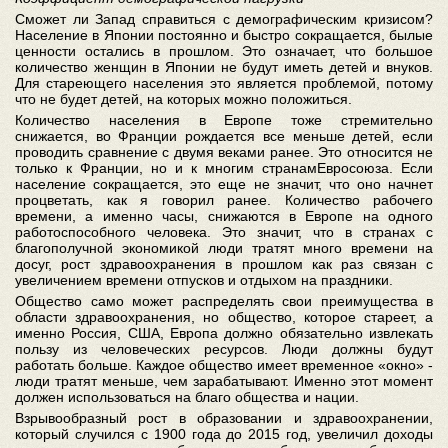
Сможет ли Запад справиться с демографическим кризисом?
Население в Японии постоянно и быстро сокращается, былые
ценности остались в прошлом. Это означает, что большое
количество женщин в Японии не будут иметь детей и внуков.
Для стареющего населения это является проблемой, потому
что не будет детей, на которых можно положиться.
Количество населения в Европе тоже стремительно
снижается, во Франции рождается все меньше детей, если
проводить сравнение с двумя веками ранее. Это относится не
только к Франции, но и к многим странамЕвросоюза. Если
население сокращается, это еще не значит, что оно начнет
процветать, как я говорил ранее. Количество рабочего
времени, а именно часы, снижаются в Европе на одного
работоспособного человека. Это значит, что в странах с
благополучной экономикой люди тратят много времени на
досуг, рост здравоохранения в прошлом как раз связан с
увеличением времени отпусков и отдыхом на праздники.
Общество само может распределять свои преимущества в
области здравоохранения, но общество, которое стареет, а
именно Россия, США, Европа должно обязательно извлекать
пользу из человеческих ресурсов. Люди должны будут
работать больше. Каждое общество имеет временное «окно» -
люди тратят меньше, чем зарабатывают. Именно этот момент
должен использоваться на благо общества и нации.
Взрывообразный рост в образовании и здравоохранении,
который случился с 1900 года до 2015 год, увеличил доходы