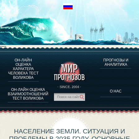
----
ОН-ЛАЙН
ПРОГНОЗЫ И
О ПРОГРАММЕ
ОЦЕНКА
АНАЛИТИКА
ХАРАКТЕРА
ОЦЕНКА ХАРАКТЕРA ЧЕЛОВЕКА
ЧЕЛОВЕКА ТЕСТ
ОЦЕНКА ХАРАКТЕРА ВЫДАЮЩИХСЯ ЛИЧНОСТЕЙ
ВОЛИКОВА
О ПРОГРАММЕ
· SINCE. 2004 ·
ОН-ЛАЙН ОЦЕНКА
О НАС
ТЕСТ НА СОВМЕСТИМОСТЬ ВОЛИКОВА
ВЗАИМООТНОШЕНИЙ
ТЕСТ ВОЛИКОВА
ПРОГНОЗЫ И АНАЛИТИКА
НАСЕЛЕНИЕ ЗЕМЛИ. СИТУАЦИЯ И
ПРОБЛЕМЫ В 2035 ГОДУ. ОСНОВНЫЕ