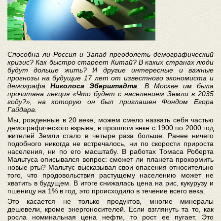
Способна ли Россия и Запад преодолеть демографический
кризис? Как быстро стареет Китай? В каких странах люди
будут дольше жить? И другие интересные и важные
прогнозы на будущие 17 лет от известного экономиста и
демографа
Николоса Эберштадта
. В Москве им была
прочитана лекция «Что будет с населением Земли в 2035
году?», на которую он был приглашен Фондом Егора
Гайдара.
Мы, рожденные в 20 веке, можем смело назвать себя частью
демографического взрыва, в прошлом веке с 1900 по 2000 год
жителей Земли стало в четыре раза больше. Ранее ничего
подобного никогда не встречалось, ни по скорости прироста
населения, ни по его масштабу. В работах Томаса Роберта
Мальтуса описывался вопрос: сможет ли планета прокормить
новые рты? Мальтус высказывал свои опасения относительно
того, что продовольствия растущему населению может не
хватить в будущем. В итоге снижалась цена на рис, кукурузу и
пшеницу на 1% в год, это происходило в течение всего века.
Это касается не только продуктов, многие минералы
дешевели, кроме энергоносителей. Если взглянуть та то, как
росла номинальная цена нефти, то рост ее пугает. Это