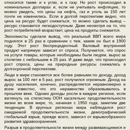
относится также и к углю, и к газу. Но рост происходил в
номинальных долларах и, если не учитывать инфляцию, то
можно увидеть, что цены на нефть, газ и уголь за 150 лет
почти не изменились. Если в долгой перспективе видно, что
цена на ресурс будет снижаться, то можно сделать вывод –
ресурс становится легкодоступным. Даже несмотря на то, что
рост потребителей возрастает, цена на продукты снижается.
Экономисты сделали вывод, что реальный ВВП всего мира
поднялся в 25 раз в сравнении с тем, каким он был в 1900
году. Этот рост беспрецедентный. Валовый внутренний
продукт напрямую зависит от спроса. Получается, что спрос
на услуги товары, которые необходимы были людям, вырос за
столетие с небольшим в 25 раз. И даже видя, что происходил
рост спроса, цены на природные ресурсы снижались в
долгосрочной перспективе.
Люди в мире становятся все более равными по доходу, доход
вырос за 100 лет в 5 раз, рост получился огромным. Доход на
душу населения, конечно, распределяется неравномерно и
всем известно, что это неравенство образовывалось в
прошлом веке. Однако доходы росли в каждом регионе, если
взглянуть на статистику ООН касательно продолжительности
жизни во всем мире, то, начиная с 1950 года, заметим две
тенденции. В крупных регионах мира наблюдался рост
ожидаемой продолжительности жизни, демографический
глобальный взрыв, прежде всего, зависел от взрывообразного
развития здравоохранения.
Разрыв в продолжительности жизни между развивающимися и