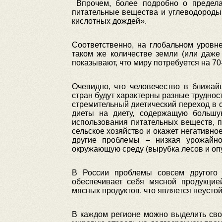
Впрочем, более подробно о пределах
питательные вещества и углеводороды
кислотных дождей».
Соответственно, на глобальном уровн
таком же количестве земли (или даж
показывают, что миру потребуется на 7
Очевидно, что человечество в ближай
стран будут характерны разные труднос
стремительный диетический переход в 
диеты на диету, содержащую большу
использования питательных веществ, пр
сельское хозяйство и окажет негативн
другие проблемы – низкая урожайн
окружающую среду (вырубка лесов и оп
В России проблемы совсем другого 
обеспечивает себя мясной продукцие
мясных продуктов, что является неусто
В каждом регионе можно выделить свои