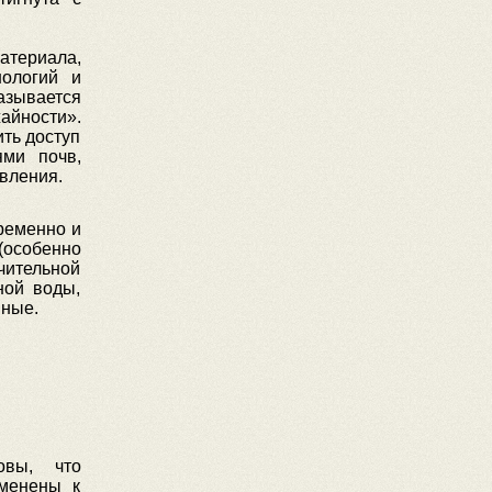
атериала,
ологий и
зывается
айности».
ть доступ
ями почв,
авления.
ременно и
(особенно
чительной
ной воды,
нные.
овы, что
именены к