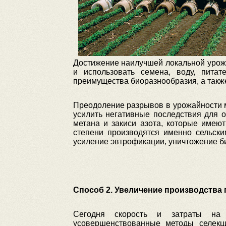
Достижение наилучшей локальной урожа
и использовать семена, воду, питат
преимущества биоразнообразия, а также
Преодоление разрывов в урожайности м
усилить негативные последствия для 
метана и закиси азота, которые име
степени производятся именно сельски
усиление эвтрофикации, уничтожение б
Способ 2. Увеличение производств
Сегодня скорость и затраты на 
усовершенствованные методы селекц