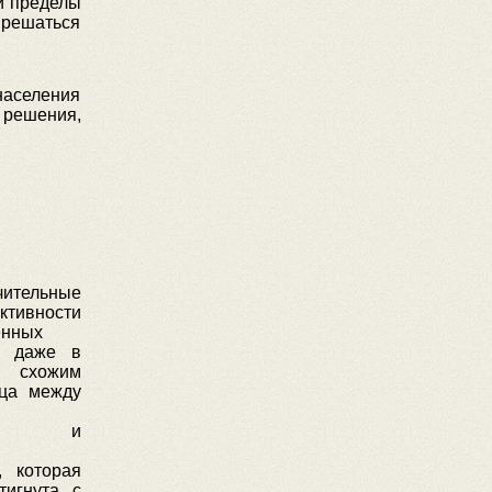
и пределы
 решаться
населения
и решения,
чительные
ктивности
енных
а даже в
 схожим
ица между
остью и
, которая
тигнута с