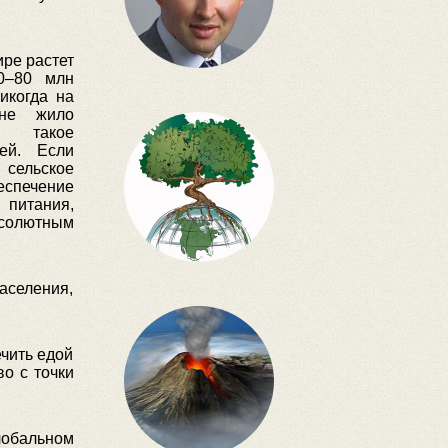
ре растет
0–80 млн
икогда на
не жило
о такое
ей. Если
сельское
еспечение
итания,
солютным
аселения,
ечить едой
о с точки
лобальном