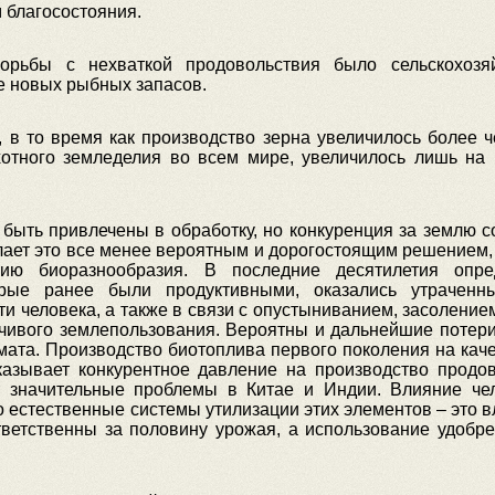
м благосостояния.
рьбы с нехваткой продовольствия было сельскохозяй
е новых рыбных запасов.
, в то время как производство зерна увеличилось более ч
хотного земледелия во всем мире, увеличилось лишь на 
 быть привлечены в обработку, но конкуренция за землю с
елает это все менее вероятным и дорогостоящим решением,
ю биоразнообразия. В последние десятилетия опре
орые ранее были продуктивными, оказались утраченн
ти человека, а также в связи с опустыниванием, засоление
чивого землепользования. Вероятны и дальнейшие потери
мата. Производство биотоплива первого поколения на кач
казывает конкурентное давление на производство продов
 значительные проблемы в Китае и Индии. Влияние че
 естественные системы утилизации этих элементов – это в
ответственны за половину урожая, а использование удобре