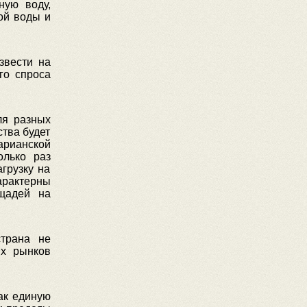
ную воду,
ой воды и
звести на
го спроса
ля разных
ства будет
арианской
олько раз
грузку на
арактерны
щадей на
страна не
ых рынков
ак единую