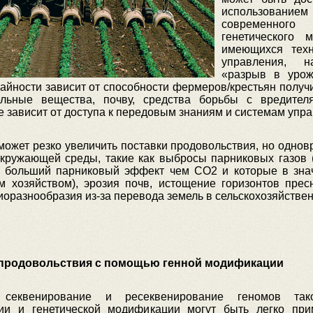
использованием
современного
генетического м
имеющихся техн
управления, на
«разрыв в урож
йности зависит от способности фермеров/крестьян получи
ельные вещества, почву, средства борьбы с вредител
 зависит от доступа к передовым знаниям и системам упр
ожет резко увеличить поставки продовольствия, но однов
окружающей среды, такие как выбросы парниковых газов 
ют больший парниковый эффект чем СО2 и которые в зна
м хозяйством), эрозия почв, истощение горизонтов прес
иоразнообразия из-за перевода земель в сельскохозяйстве
а продовольствия с помощью генной модификации
секвенирование и ресеквенирование геномов так
ии и генетической модификации могут быть легко пр