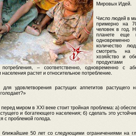
Мировых Идей.
Число людей в ми
примерно на 7
человек в год. Н
планете еще 
одновременн
количество люд
смотреть на 
хозяйство и об
продуктами п
 потребления, – соответственно, одновременно с аб
и населения растет и относительное потребление.
 для удовлетворения растущих аппетитов растущего н
 голодает?»
 перед миром в XXI веке стоит тройная проблема: а) обесп
тущего и богатеющего населения; б) сделать это устойчив
я с проблемой голода.
 в ближайшие 50 лет со следующими ограничениями на г