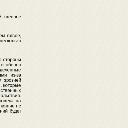
ственное
ем вдвое,
несколько
о стороны
 особенно
деленные
ыми из-за
м, эрозией
, которые
ественных
ольствия.
ловека на
лияние не
ний будет