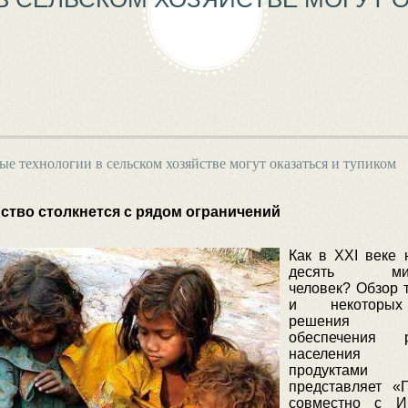
е технологии в сельском хозяйстве могут оказаться и тупиком
йство столкнется с рядом ограничений
Как в XXI веке 
десять мил
человек? Обзор 
и некоторы
решения п
обеспечения р
населения
продуктами 
представляет «Г
совместно с Ин