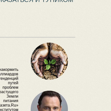
накормить
лиардов
тенденций
х путей
роблем
астущего
 Земли
питания
азета.Ru»
ститутом