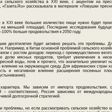
 сельского хозяйства в XXI веке, с акцентом на прес
, «Газета.Ru» рассказывала в материале «Ловушки пресн
е в XXI веке большее количество пищи нужно будет прои
е на меньшей площади). Последние исследования будуще
0–100% больше продовольствия к 2050 году.
шие десятилетия будет активно решать эти проблемы. Д
ти. Например, в Китае основной проблемой сельского хозяй
связи с ростом доходов: переход с преимущественно вегет
ю долю мясных продуктов, требует увеличения в неск
есной воды, почв и прочего, что значительно увеличит на
ое влияние на окружающую среду. Для африканских стран х
ость и негативное влияние расширения посевных пло
устынивание).
характера. Мы зависим от импорта продовольствия, 
й – соответственно, Россия зависима от международн
йчивой долгосрочной стратегией.
 проблемы, но если рассматривать сельское хозяйство к