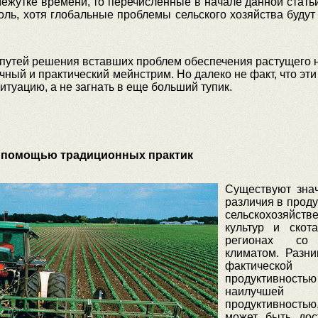
ежутке времени, то перечисленные в начале данной стать
оль, хотя глобальные проблемы сельского хозяйства будут
 путей решения вставших проблем обеспечения растущего 
чный и практический мейнстрим. Но далеко не факт, что эт
итуацию, а не загнать в еще больший тупик.
с помощью традиционных практик
Существуют зна
различия в проду
сельскохозяйств
культур и скот
регионах со
климатом. Разн
фактической
продуктивн
наилучшей
продуктивностью
может быть дос