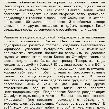
поможет обновить большие города пограничья, такие как
Новосибирск, а китайские туристы, наверняка, оценят такие
достопримечательности, как озеро Байкал. Китай хочет
воскресить и продлить Байкало-Амурскую ветку Транссиба,
подходящую к границе с провинцией Хэйлунцзян, в которой
проживают 100 миллионов человек. Это облегчит импорт
алюминия и других металлов, в добычу которых Китай
вкладывает средства совместно с российскими олигархами.
Развитие межцивилизационной инфраструктуры напоминает
проект Европейского Союза. Оно также способствует
одновременно развитию торговли, созданию энергетических
коридоров, усилению культурного обмена и изменению
политической ситуации. Достаточно вспомнить, как доставка
грузов из словенского порта Копер до Стамбула занимала
шесть недель из-за балканских границ. Теперь же, когда
каждая из республик бывшей Югославии заключила с ЕС по
соглашению о стабилизации и ассоциации, они вынуждены
хорошо себя вести, чтобы получать от Брюсселя крупные
гранты на модернизацию инфраструктуры. В итоге
таможенные процедуры не задерживают груз, и он покрывает
расстояние меньше чем за два дня. Под другим
стратегическим водным путем также скоро появится
железнодорожный путь. Под проливом Босфор, разделяющим
Стамбул и отделяющим Азию от Европы, проляжет тоннель
«Мармарай» (его название происходит от объединения
турецких слов, обозначающих Мраморное море и рельс). В
2014 году он должен войти в строй и увеличить долю