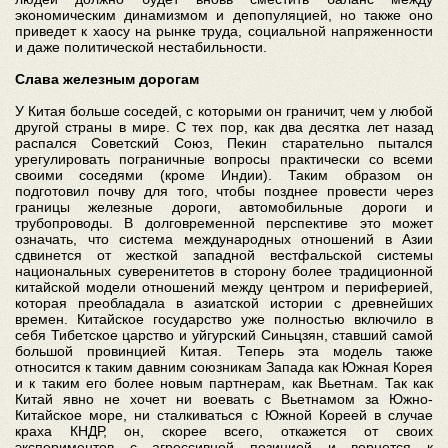
экономическим динамизмом и депопуляцией, но также оно
приведет к хаосу на рынке труда, социальной напряженности
и даже политической нестабильности.
Слава железным дорогам
У Китая больше соседей, с которыми он граничит, чем у любой
другой страны в мире. С тех пор, как два десятка лет назад
распался Советский Союз, Пекин старательно пытался
урегулировать пограничные вопросы практически со всеми
своими соседями (кроме Индии). Таким образом он
подготовил почву для того, чтобы позднее провести через
границы железные дороги, автомобильные дороги и
трубопроводы. В долговременной перспективе это может
означать, что система международных отношений в Азии
сдвинется от жесткой западной вестфальской системы
национальных суверенитетов в сторону более традиционной
китайской модели отношений между центром и периферией,
которая преобладала в азиатской истории с древнейших
времен. Китайское государство уже полностью включило в
себя Тибетское царство и уйгурский Синьцзян, ставший самой
большой провинцией Китая. Теперь эта модель также
относится к таким давним союзникам Запада как Южная Корея
и к таким его более новым партнерам, как Вьетнам. Так как
Китай явно не хочет ни воевать с Вьетнамом за Южно-
Китайское море, ни сталкиваться с Южной Кореей в случае
краха КНДР, он, скорее всего, откажется от своих
экспериментов с агрессивной позицией и вернется к