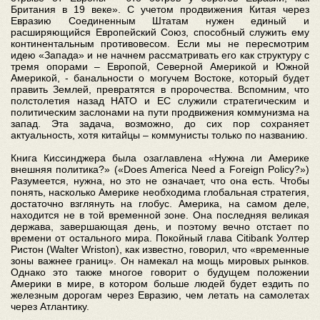
Британия в 19 веке». С учетом продвижения Китая через
Евразию Соединенным Штатам нужен единый и
расширяющийся Европейский Союз, способный служить ему
континентальным противовесом. Если мы не пересмотрим
идею «Запада» и не начнем рассматривать его как структуру с
тремя опорами – Европой, Северной Америкой и Южной
Америкой, - банальности о могучем Востоке, который будет
править Землей, превратятся в пророчества. Вспомним, что
полстолетия назад НАТО и ЕС служили стратегическим и
политическим заслонами на пути продвижения коммунизма на
запад. Эта задача, возможно, до сих пор сохраняет
актуальность, хотя китайцы – коммунисты только по названию.
Книга Киссинджера была озаглавлена «Нужна ли Америке
внешняя политика?» («Does America Need a Foreign Policy?»)
Разумеется, нужна, но это не означает, что она есть. Чтобы
понять, насколько Америке необходима глобальная стратегия,
достаточно взглянуть на глобус. Америка, на самом деле,
находится не в той временной зоне. Она последняя великая
держава, завершающая день, и поэтому вечно отстает по
времени от остального мира. Покойный глава Citibank Уолтер
Ристон (Walter Wriston), как известно, говорил, что «временные
зоны важнее границ». Он намекал на мощь мировых рынков.
Однако это также многое говорит о будущем положении
Америки в мире, в котором больше людей будет ездить по
железным дорогам через Евразию, чем летать на самолетах
через Атлантику.