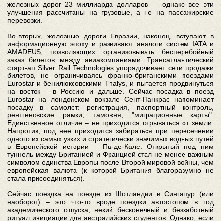
железных дорог 23 миллиарда долларов — однако все эти
улучшения рассчитаны на грузовые, а не на пассажирские
перевозки.
Во-вторых, железные дороги Евразии, наконец, вступают в
информационную эпоху и развивают аналоги систем IATA и
AMADEUS, позволяющих организовывать бесперебойный
заказ билетов между авиакомпаниями. Трансатлантический
старт-ап Silver Rail Technologies упорядочивает сети продажи
билетов, не ограничиваясь франко-британскими поездами
Eurostar и бенилюксовскими Thalys, и пытается продвинуться
на восток – в Россию и дальше. Сейчас посадка в поезд
Eurostar на лондонском вокзале Сент-Панкрас напоминает
посадку в самолет: регистрация, паспортный контроль,
рентгеновские рамки, таможня, "миграционные карты".
Единственное отличие – не приходится отрываться от земли.
Напротив, под нее приходится забираться при пересечении
одного из самых узких и стратегически значимых водных путей
в Европейской истории – Па-де-Кале. Открытый под ним
туннель между Британией и Францией стал не менее важным
символом единства Европы после Второй мировой войны, чем
европейская валюта (к которой Британия благоразумно не
стала присоединяться).
Сейчас поездка на поезде из Шотландии в Сингапур (или
наоборот) – это что-то вроде поездки автостопом в год
академического отпуска, некий бесконечный и беззаботный
ритуал инициации для австралийских студентов. Однако, если