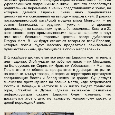
укрепляющихся пограничных рынках – все это способствует
радикальным переменам в наших представлениях о зонах, на
которые делится Евразия. Китай явно предпочитает
целостный – и основанный на выгоде – подход к ней. В рамках
постмодернистской китайской модели мира Монголия – не
земля Чингисхана, а рудники, Турмения - не древняя
цивилизация на караванном пути, а бензоколонка. Кстати в 21
веке своего рода промышленными караван-сараями станут
гигантские безликие торговые центры вроде дубайского
Dragon Mart. В них будут стекаться товары со всей Евразии,
которые потом будут массово продаваться рачительным
путешественникам, двигающимся в обоих направлениях.
В ближайшее десятилетие все режимы Евразии ждет оттепель
или падение. Этой участи не избегнет никто – ни Молдавия,
ни Белоруссия, ни Сирия, ни Иран, ни Узбекистан, ни Мьянма.
После этого их общества превратятся в дефицитные рынки,
на которые хлынут товары, а через их территорию протянутся
соединяющие Восток и Запад железные дороги. Существует
множество претендентов на звание места, «где встречаются
Восток и Запад»,– в частности в их число входят Уральские
горы, Стамбул и Дубай. Однако вызванное развитием
инфраструктуры сжатие Евразии будет означать, что
достанется этот статус не какому-то конкретному месту, а
целой переходной зоне.