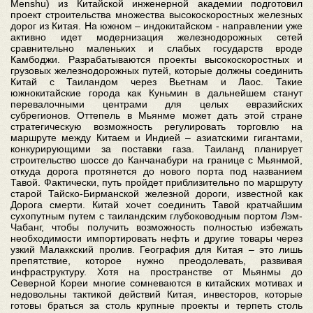
Menshu) из Китайской инженерной академии подготовил
проект строительства множества высокоскоростных железных
дорог из Китая. На южном – индокитайском - направлении уже
активно идет модернизация железнодорожных сетей
сравнительно маленьких и слабых государств вроде
Камбоджи. Разрабатываются проекты высокоскоростных и
грузовых железнодорожных путей, которые должны соединить
Китай с Таиландом через Вьетнам и Лаос. Такие
южнокитайские города как Куньмин в дальнейшем станут
перевалочными центрами для целых евразийских
субрегионов. Оттепель в Мьянме может дать этой стране
стратегическую возможность регулировать торговлю на
маршруте между Китаем и Индией – азиатскими гигантами,
конкурирующими за поставки газа. Таиланд планирует
строительство шоссе до Канчанабури на границе с Мьянмой,
откуда дорога протянется до нового порта под названием
Тавой. Фактически, путь пройдет приблизительно по маршруту
старой Тайско-Бирманской железной дороги, известной как
Дорога смерти. Китай хочет соединить Тавой кратчайшим
сухопутным путем с таиландским глубоководным портом Лэм-
Чабанг, чтобы получить возможность полностью избежать
необходимости импортировать нефть и другие товары через
узкий Малаккский пролив. География для Китая – это лишь
препятствие, которое нужно преодолевать, развивая
инфраструктуру. Хотя на пространстве от Мьянмы до
Северной Кореи многие сомневаются в китайских мотивах и
недовольны тактикой действий Китая, инвесторов, которые
готовы браться за столь крупные проекты и терпеть столь