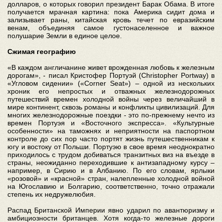
долларов, о которых говорил президент Барак Обама. В итоге
получается мрачная картина: пока Америка сидит дома и
зализывает раны, китайская кровь течет по евразийским
венам, объединяя самое густонаселенное и важное
полушарие Земли в единое целое.
Сжимая географию
«В каждом англичанине живет врожденная любовь к железным
дорогам», - писал Кристофер Портуэй (Christopher Portway) в
«Угловом сидении» («Corner Seat») – одной из нескольких
хроник его непростых и отважных железнодорожных
путешествий времен холодной войны через величайший в
мире континент, сквозь романы и конфликты цивилизаций. Для
многих железнодорожные поездки - это по-прежнему нечто из
времен Портуэя и «Восточного экспресса». «Культурные
особенности» на таможнях и неприятности на паспортном
контроле до сих пор часто портят жизнь путешественникам к
югу и востоку от Польши. Портуэю в свое время неоднократно
приходилось с трудом добиваться транзитных виз на въезде в
страны, неожиданно переходившие к антизападному курсу –
например, в Сирию и в Албанию. По его словам, ярлыки
«розовой» и «красной» стран, налепленные холодной войной
на Югославию и Болгарию, соответственно, точно отражали
степень их недружелюбия.
Распад Британской Империи явно ударил по авантюризму и
амбициозности британцев. Хотя когда-то железные дороги