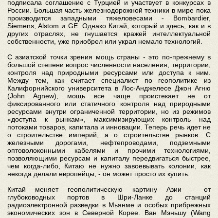
подписала соглашение с Турцией и участвует в конкурсах в
России. Большая часть железнодорожной техники в мире пока
производится западными тяжеловесами - Bombardier,
Siemens, Alstom и GE. Однако Китай, который и здесь, как и в
других отраслях, не гнушается кражей интеллектуальной
собственности, уже приобрел или украл немало технологий.
С азиатской точки зрения мощь страны - это по-прежнему в
большой степени вопрос численности населения, территории,
контроля над природными ресурсами или доступа к ним.
Между тем, как считает специалист по геополитике из
Калифорнийского университета в Лос-Анджелесе Джон Агню
(John Agnew), мощь все чаще проистекает не от
фиксированного или статичного контроля над природными
ресурсами внутри ограниченной территории, но из режимов
«доступа к рынкам», максимизирующих контроль над
потоками товаров, капитала и инновации. Теперь речь идет не
о строительстве империй, а о строительстве рынков. С
железными дорогами, нефтепроводами, подземными
оптоволоконными кабелями и прочими технологиями,
позволяющими ресурсам и капиталу передвигаться быстрее,
чем когда-либо, Китаю не нужно завоевывать колонии, как
некогда делали европейцы, - он может просто их купить.
Китай меняет геополитическую картину Азии – от
глубоководных портов в Шри-Ланке до станций
радиоэлектронной разведки в Мьянме и особых прибрежных
экономических зон в Северной Корее. Ван Мэньшу (Wang