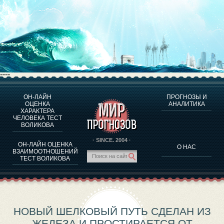
----
ОН-ЛАЙН
ПРОГНОЗЫ И
О ПРОГРАММЕ
ОЦЕНКА
АНАЛИТИКА
ХАРАКТЕРА
ОЦЕНКА ХАРАКТЕРA ЧЕЛОВЕКА
ЧЕЛОВЕКА ТЕСТ
ОЦЕНКА ХАРАКТЕРА ВЫДАЮЩИХСЯ ЛИЧНОСТЕЙ
ВОЛИКОВА
О ПРОГРАММЕ
· SINCE. 2004 ·
ОН-ЛАЙН ОЦЕНКА
О НАС
ТЕСТ НА СОВМЕСТИМОСТЬ ВОЛИКОВА
ВЗАИМООТНОШЕНИЙ
ТЕСТ ВОЛИКОВА
ПРОГНОЗЫ И АНАЛИТИКА
НОВЫЙ ШЕЛКОВЫЙ ПУТЬ СДЕЛАН ИЗ
ЖЕЛЕЗА И ПРОСТИРАЕТСЯ ОТ