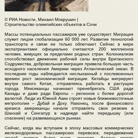
© РИА Новости, Михаил Мокрушин |
Строительство олимпийских объектов в Сочи
Массы потенциальных пассажиров уже существуют. Миграция
служит лицом глобализации 60 000 лет. Развитие технологий
транспорта и связи ее только облегчают. Сейчас в мире
экспатриантами официально считаются 200 миллионов
человек, живущих за пределами родных стран. Колониализм
способствовал движению рабочей силы внутри Британского
Содружества, добровольная миграция привела большую часть
исходного населения Америки через Атлантический океан. В
последние годы наблюдается неслыханный с послевоенных
времен рост экономической миграции. Китайцы мигрируют
внутри самого Китая, отправляясь работать в растущие
города. Мексиканцы начинают пренебрегать США ради
Канады и даже ради Европы – регионов с более дорогой
валютой. Люди из Южной Азии строят новые ближневосточные
метрополии – Дубай и Доху. Наконец, после финансового
кризиса американцы начали отправлять свои резюме в
Шанхай и Сингапур в надежде найти передышку (или
спасение) на развивающихся рынках.
Сейчас, когда мы вступаем в эпоху массовых коммерческих
железнодорожных пассажирских перевозок, передвижение
людей должно будет вновь сместить баланс между