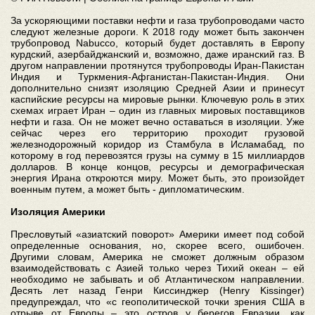
За ускоряющими поставки нефти и газа трубопроводами часто
следуют железные дороги. К 2018 году может быть закончен
трубопровод Nabucco, который будет доставлять в Европу
курдский, азербайджанский и, возможно, даже иранский газ. В
другом направлении протянутся трубопроводы Иран-Пакистан
Индия и Туркмения-Афганистан-Пакистан-Индия. Они
дополнительно снизят изоляцию Средней Азии и принесут
каспийские ресурсы на мировые рынки. Ключевую роль в этих
схемах играет Иран – один из главных мировых поставщиков
нефти и газа. Он не может вечно оставаться в изоляции. Уже
сейчас через его территорию проходит грузовой
железнодорожный коридор из Стамбула в Исламабад, по
которому в год перевозятся грузы на сумму в 15 миллиардов
долларов. В конце концов, ресурсы и демографическая
энергия Ирана откроются миру. Может быть, это произойдет
военным путем, а может быть - дипломатическим.
Изоляция Америки
Пресловутый «азиатский поворот» Америки имеет под собой
определенные основания, но, скорее всего, ошибочен.
Другими словам, Америка не сможет должным образом
взаимодействовать с Азией только через Тихий океан – ей
необходимо не забывать и об Атлантическом направлении.
Десять лет назад Генри Киссинджер (Henry Kissinger)
предупреждал, что «с геополитической точки зрения США в
отрыве от Европы – это остров у берегов Евразии, как