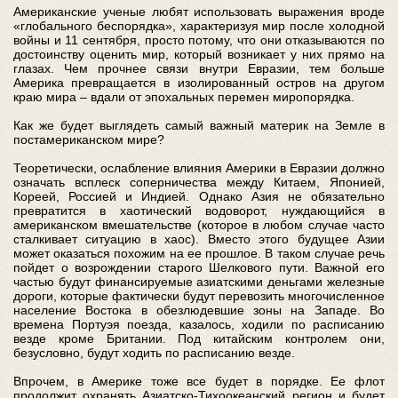
Американские ученые любят использовать выражения вроде
«глобального беспорядка», характеризуя мир после холодной
войны и 11 сентября, просто потому, что они отказываются по
достоинству оценить мир, который возникает у них прямо на
глазах. Чем прочнее связи внутри Евразии, тем больше
Америка превращается в изолированный остров на другом
краю мира – вдали от эпохальных перемен миропорядка.
Как же будет выглядеть самый важный материк на Земле в
постамериканском мире?
Теоретически, ослабление влияния Америки в Евразии должно
означать всплеск соперничества между Китаем, Японией,
Кореей, Россией и Индией. Однако Азия не обязательно
превратится в хаотический водоворот, нуждающийся в
американском вмешательстве (которое в любом случае часто
сталкивает ситуацию в хаос). Вместо этого будущее Азии
может оказаться похожим на ее прошлое. В таком случае речь
пойдет о возрождении старого Шелкового пути. Важной его
частью будут финансируемые азиатскими деньгами железные
дороги, которые фактически будут перевозить многочисленное
население Востока в обезлюдевшие зоны на Западе. Во
времена Портуэя поезда, казалось, ходили по расписанию
везде кроме Британии. Под китайским контролем они,
безусловно, будут ходить по расписанию везде.
Впрочем, в Америке тоже все будет в порядке. Ее флот
продолжит охранять Азиатско-Тихоокеанский регион и будет