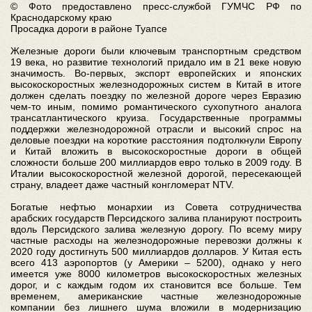
© Фото предоставлено пресс-службой ГУМЧС РФ по
Краснодарскому краю
Просадка дороги в районе Туапсе
Железные дороги были ключевым транспортным средством
19 века, но развитие технологий придало им в 21 веке новую
значимость. Во-первых, экспорт европейских и японских
высокоскоростных железнодорожных систем в Китай в итоге
должен сделать поездку по железной дороге через Евразию
чем-то иным, помимо романтического сухопутного аналога
трансатлантического круиза. Государственные программы
поддержки железнодорожной отрасли и высокий спрос на
деловые поездки на короткие расстояния подтолкнули Европу
и Китай вложить в высокоскоростные дороги в общей
сложности больше 200 миллиардов евро только в 2009 году. В
Италии высокоскоростной железной дорогой, пересекающей
страну, владеет даже частный конгломерат NTV.
Богатые нефтью монархии из Совета сотрудничества
арабских государств Персидского залива планируют построить
вдоль Персидского залива железную дорогу. По всему миру
частные расходы на железнодорожные перевозки должны к
2020 году достигнуть 500 миллиардов долларов. У Китая есть
всего 413 аэропортов (у Америки – 5200), однако у него
имеется уже 8000 километров высокоскоростных железных
дорог, и с каждым годом их становится все больше. Тем
временем, американские частные железнодорожные
компании без лишнего шума вложили в модернизацию