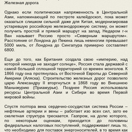
Железная дорога
Однако если политическая напряженность в Центральной
Азии, напоминающей по пестроте калейдоскоп, пока может
оказаться слишком сильной даже для Китая, модернизировав
устаревшую российскую железнодорожную систему, он может
получить простой и прямой маршрут на запад. Недаром г-н
Ван называет Россию просто «Северным маршрутом».
Расстояние от Лондона до Пекина лишь немногим превышает
5000 миль, от Лондона до Сингапура примерно составляет
6800.
Еще до того, как Британия создала свою «империю, над
которой никогда не заходит солнце», Россия стала державой с
самой большой сплошной территорией со времен монголов. К
1866 году она протянулась от Восточной Европы до Северной
Америки (Аляска). Строительство железных дорог позволило
царю Александру II вторгнуться в 1868 году во Внешнюю
Маньчжурию (Приамурье). Позднее Россия использовала
ресурсы Центральной Азии и Сибири во время Первой
мировой войны.
Спустя полтора века сердечно-сосудистая система России –
нефтяные артерии и вены – работает изо всех сил, зато ее
скелетная структура трескается. Газпром, на долю которого,
по некоторым оценкам, приходится до половины
федеральных налоговых поступлений, поддерживает лишь то,
что необходимо для поставок энергоносителей, в то время как