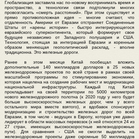
Глобализация заставила нас по-новому воспринимать время и
пространство, а технологии связи подтолкнули многих
провозгласить «смерть расстояний». При этом существует и
прямо противоположная идея – многие считают, что
отдаленность Америки от Евразии отстраняет Соединенные
Штаты от «арены истории» - быстро интегрирующегося
евразийского суперконтинента, который формирует свое
будущее независимо от Западного полушария и США.
Технология, стоящая за интеграцией Евразии и коренным
образом меняющая геополитический расклад, - вполне
традиционна. Это железные дороги.
Ранее в этом месяце Китай пообещал вложить
дополнительные 140 миллиардов долларов в 25 новых
железнодорожных проектов по всей стране в рамках своей
масштабной программы по стимулированию экономики,
которая нацелена на создание рабочих мест и модернизацию
национальной инфраструктуры. Каждый год Китай
прокладывает на своей территории по 5000 километров
нового железнодорожного полотна (к 2020 году у него будет
больше высокоскоростных железных дорог, чем у всего
остального мира вместе взятого), и вдобавок спонсирует
модернизацию и строительство железных дорог по всей
Евразии, в том числе - ведущих в Европу, которая уже давно
лидирует в области массовых перевозок (к ней относятся 24 из
27 стран, имеющих высокоскоростные железнодорожные
пути). Для сравнения - США не смогли выделить на
железнодорожные проекты даже скромные 50 миллиардов