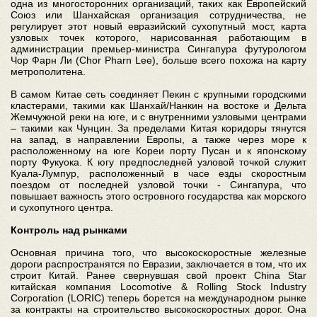
одна из многосторонних организаций, таких как Европейский
Союз или Шанхайская организация сотрудничества, не
регулирует этот новый евразийский сухопутный мост, карта
узловых точек которого, нарисованная работающим в
администрации премьер-министра Сингапура футурологом
Чор Фарн Ли (Chor Pharn Lee), больше всего похожа на карту
метрополитена.
В самом Китае сеть соединяет Пекин с крупными городскими
кластерами, такими как Шанхай/Нанкин на востоке и Дельта
Жемчужной реки на юге, и с внутренними узловыми центрами
– такими как Чунцин. За пределами Китая коридоры тянутся
на запад, в направлении Европы, а также через море к
расположенному на юге Кореи порту Пусан и к японскому
порту Фукуока. К югу предпоследней узловой точкой служит
Куала-Лумпур, расположенный в часе езды скоростным
поездом от последней узловой точки - Сингапура, что
повышает важность этого островного государства как морского
и сухопутного центра.
Контроль над рынками
Основная причина того, что высокоскоростные железные
дороги распространятся по Евразии, заключается в том, что их
строит Китай. Ранее свернувшая свой проект China Star
китайская компания Locomotive & Rolling Stock Industry
Corporation (LORIC) теперь борется на международном рынке
за контракты на строительство высокоскоростных дорог. Она