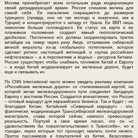
Москва пренебрегает всем остальным ради модернизации
своей деградирующей армии. Россия слишком велика для
самой себя. Ее население сокращается до размеров
турецкого (правда, оно не так молодо и энергично, как в
Турции) и концентрируется к западу от Урала. Ее ВВП лишь
немногим больше голландского. Ее статус на карте и ее
плачевное положение создают явный геополитический
дисбаланс. Постепенно его должны скорректировать приток
китайцев на север через реку Амур, оттаивание сибирской
вечной мерзлоты из-за глобального потепления, которое
сделает регион настоящей житницей, и скупка российских
нефтегазовых – а в перспективе и водных - ресурсов Китаем.
Россия существует, чтобы снабжать топливом Китай и Европу
– а когда Китай модернизирует ее железные дороги, будет
еще и связывать их.
По CNN International часто можно увидеть рекламу компании
«Российские железные дороги» со стилизованной картой, на
которой зигзаг железнодорожного пути соединяет Западную
Европу с востоком России. Создается впечатление, что Россия
– готовый маршрут для евразийского бизнеса. Так и будет – но
благодаря Китаю. Китайский «Северный маршрут» - это,
фактически, модернизация Транссибирской железнодорожной
магистрали, слава которой сейчас намного превосходит
реальность. Портуэй в свое время писал, что он «с
удовольствием бы поразглагольствовал о Транссибе», но в
городах, через которые тот проходит, хвалить почти нечего.
Приток пассажиров и покупателей из Китая, безусловно,