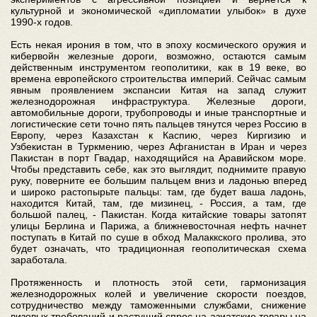
культурной и экономической «дипломатии улыбок» в духе
1990-х годов.
Есть некая ирония в том, что в эпоху космического оружия и
кибервойн железные дороги, возможно, остаются самым
действенным инструментом геополитики, как в 19 веке, во
времена европейского строительства империй. Сейчас самым
явным проявлением экспансии Китая на запад служит
железнодорожная инфраструктура. Железные дороги,
автомобильные дороги, трубопроводы и иные транспортные и
логистические сети точно пять пальцев тянутся через Россию в
Европу, через Казахстан к Каспию, через Киргизию и
Узбекистан в Туркмению, через Афганистан в Иран и через
Пакистан в порт Гвадар, находящийся на Аравийском море.
Чтобы представить себе, как это выглядит, поднимите правую
руку, поверните ее большим пальцем вниз и ладонью вперед
и широко растопырьте пальцы: там, где будет ваша ладонь,
находится Китай, там, где мизинец, - Россия, а там, где
большой палец, - Пакистан. Когда китайские товары затопят
улицы Берлина и Парижа, а ближневосточная нефть начнет
поступать в Китай по суше в обход Малаккского пролива, это
будет означать, что традиционная геополитическая схема
заработала.
Протяженность и плотность этой сети, гармонизация
железнодорожных колей и увеличение скорости поездов,
сотрудничество между таможенными службами, снижение
визовых требований и растущий спрос на азиатские товары на