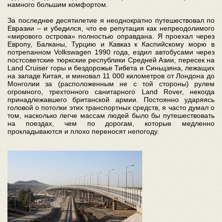
намного большим комфортом.
За последнее десятилетие я неоднократно путешествовал по
Евразии – и убедился, что ее репутация как непреодолимого
«мирового острова» полностью оправдана. Я проехал через
Европу, Балканы, Турцию и Кавказ к Каспийскому морю в
потрепанном Volkswagen 1990 года, ездил автобусами через
постсоветские тюркские республики Средней Азии, пересек на
Land Cruiser горы и бездорожье Тибета и Синьцзяна, лежащих
на западе Китая, и миновал 11 000 километров от Лондона до
Монголии за (расположенным не с той стороны) рулем
огромного, трехтонного санитарного Land Rover, некогда
принадлежавшего британской армии. Постоянно ударяясь
головой о потолки этих транспортных средств, я часто думал о
том, насколько легче массам людей было бы путешествовать
на поездах, чем по дорогам, которые медленно
прокладываются и плохо переносят непогоду.