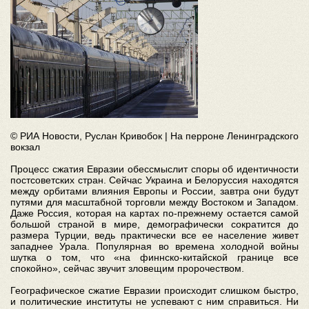
© РИА Новости, Руслан Кривобок | На перроне Ленинградского
вокзал
Процесс сжатия Евразии обессмыслит споры об идентичности
постсоветских стран. Сейчас Украина и Белоруссия находятся
между орбитами влияния Европы и России, завтра они будут
путями для масштабной торговли между Востоком и Западом.
Даже Россия, которая на картах по-прежнему остается самой
большой страной в мире, демографически сократится до
размера Турции, ведь практически все ее население живет
западнее Урала. Популярная во времена холодной войны
шутка о том, что «на финнско-китайской границе все
спокойно», сейчас звучит зловещим пророчеством.
Географическое сжатие Евразии происходит слишком быстро,
и политические институты не успевают с ним справиться. Ни