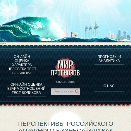
----
ОН-ЛАЙН
ПРОГНОЗЫ И
О ПРОГРАММЕ
ОЦЕНКА
АНАЛИТИКА
ХАРАКТЕРА
ОЦЕНКА ХАРАКТЕРA ЧЕЛОВЕКА
ЧЕЛОВЕКА ТЕСТ
ОЦЕНКА ХАРАКТЕРА ВЫДАЮЩИХСЯ ЛИЧНОСТЕЙ
ВОЛИКОВА
О ПРОГРАММЕ
· SINCE. 2004 ·
ОН-ЛАЙН ОЦЕНКА
О НАС
ТЕСТ НА СОВМЕСТИМОСТЬ ВОЛИКОВА
ВЗАИМООТНОШЕНИЙ
ТЕСТ ВОЛИКОВА
ПРОГНОЗЫ И АНАЛИТИКА
ПЕРСПЕКТИВЫ РОССИЙСКОГО
АГРАРНОГО БИЗНЕСА ИЛИ КАК