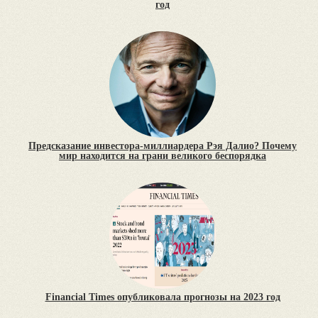
год
Предсказание инвестора-миллиардера Рэя Далио? Почему
мир находится на грани великого беспорядка
Financial Times опубликовала прогнозы на 2023 год