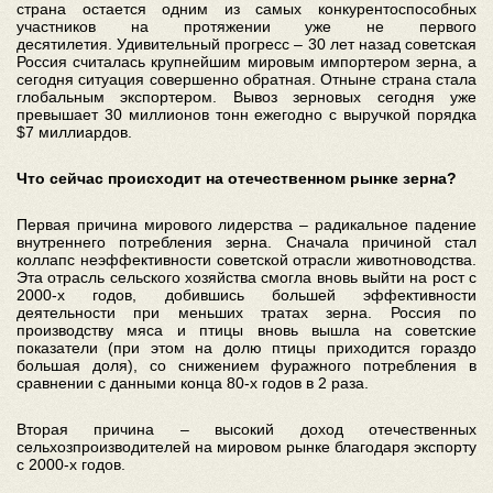
страна остается одним из самых конкурентоспособных
участников на протяжении уже не первого
десятилетия.
Удивительный прогресс – 30 лет назад советская
Россия считалась крупнейшим мировым импортером зерна, а
сегодня ситуация совершенно обратная. Отныне страна стала
глобальным экспортером. Вывоз зерновых сегодня уже
превышает 30 миллионов тонн ежегодно с выручкой порядка
$7 миллиардов.
Что сейчас происходит на отечественном рынке зерна?
Первая причина мирового лидерства – радикальное падение
внутреннего потребления зерна. Сначала причиной стал
коллапс неэффективности советской отрасли животноводства.
Эта отрасль сельского хозяйства смогла вновь выйти на рост с
2000-х годов, добившись большей эффективности
деятельности при меньших тратах зерна. Россия по
производству мяса и птицы вновь вышла на советские
показатели (при этом на долю птицы приходится гораздо
большая доля), со снижением фуражного потребления в
сравнении с данными конца 80-х годов в 2 раза.
Вторая причина – высокий доход отечественных
сельхозпроизводителей на мировом рынке благодаря экспорту
с 2000-х годов.