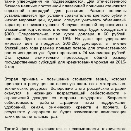
такие утверждения не подтверждаются. Для отечественного
бизнеса наличие постоянной плавающей пошлины становится
серьезной преградой для развития. Размер пошлины
устанавливается при условии сравнительно крепкого рубля и
низких мировых цен, однако, следует учитывать обманчивый
характер ее низкого уровня. В случае мировой перспективы в
ближайший год стоимость тонны пшеницы будет обходиться в
$300. Следовательно, при курсе доллара в 60 рублей,
пошлина будет составлять 19%. Но даже при удержании
мировых цен в пределах 200-250 долларов, в течение
ближайшего года размер прямых потерь для отечественного
растениеводства уже будет превышать 24 миллиарда рублей.
Эта сумма значительно превосходит общий размер
государственных субсидий для кредитования урожая на 2015-
й год.
Вторая причина – повышение стоимости зерна, которая
приведет к росту цен на основную часть всех материально-
технических ресурсов. Вследствие этого российские аграрии
окажутся в ножницах возрастающей себестоимости и
ограничений доходов со стороны государства. Возрастет
себестоимость работы аграриев из-за подорожания
удобрений, семян, химических средств и прочего. В
результате у аграриев не будет возможности компенсации
таких дополнительных трат.
Третий фактор заключается в невозможности технического