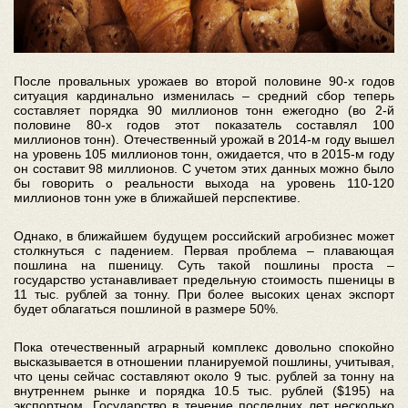
После провальных урожаев во второй половине 90-х годов
ситуация кардинально изменилась – средний сбор теперь
составляет порядка 90 миллионов тонн ежегодно (во 2-й
половине 80-х годов этот показатель составлял 100
миллионов тонн). Отечественный урожай в 2014-м году вышел
на уровень 105 миллионов тонн, ожидается, что в 2015-м году
он составит 98 миллионов. С учетом этих данных можно было
бы говорить о реальности выхода на уровень 110-120
миллионов тонн уже в ближайшей перспективе.
Однако, в ближайшем будущем российский агробизнес может
столкнуться с падением. Первая проблема – плавающая
пошлина на пшеницу. Суть такой пошлины проста –
государство устанавливает предельную стоимость пшеницы в
11 тыс. рублей за тонну. При более высоких ценах экспорт
будет облагаться пошлиной в размере 50%.
Пока отечественный аграрный комплекс довольно спокойно
высказывается в отношении планируемой пошлины, учитывая,
что цены сейчас составляют около 9 тыс. рублей за тонну на
внутреннем рынке и порядка 10.5 тыс. рублей ($195) на
экспортном. Государство в течение последних лет несколько