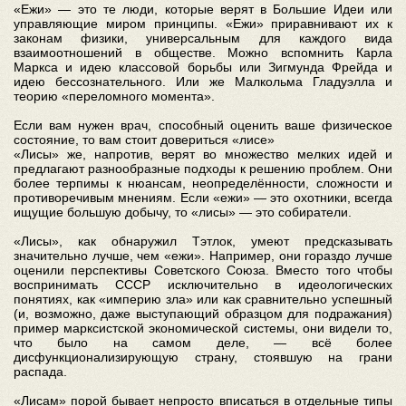
«Ежи» — это те люди, которые верят в Большие Идеи или
управляющие миром принципы. «Ежи» приравнивают их к
законам физики, универсальным для каждого вида
взаимоотношений в обществе. Можно вспомнить Карла
Маркса и идею классовой борьбы или Зигмунда Фрейда и
идею бессознательного. Или же Малкольма Гладуэлла и
теорию «переломного момента».
Если вам нужен врач, способный оценить ваше физическое
состояние, то вам стоит довериться «лисе»
«Лисы» же, напротив, верят во множество мелких идей и
предлагают разнообразные подходы к решению проблем. Они
более терпимы к нюансам, неопределённости, сложности и
противоречивым мнениям. Если «ежи» — это охотники, всегда
ищущие большую добычу, то «лисы» — это собиратели.
«Лисы», как обнаружил Тэтлок, умеют предсказывать
значительно лучше, чем «ежи». Например, они гораздо лучше
оценили перспективы Советского Союза. Вместо того чтобы
воспринимать СССР исключительно в идеологических
понятиях, как «империю зла» или как сравнительно успешный
(и, возможно, даже выступающий образцом для подражания)
пример марксистской экономической системы, они видели то,
что было на самом деле, — всё более
дисфункционализирующую страну, стоявшую на грани
распада.
«Лисам» порой бывает непросто вписаться в отдельные типы