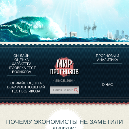
----
ОН-ЛАЙН
ПРОГНОЗЫ И
О ПРОГРАММЕ
ОЦЕНКА
АНАЛИТИКА
ХАРАКТЕРА
ОЦЕНКА ХАРАКТЕРA ЧЕЛОВЕКА
ЧЕЛОВЕКА ТЕСТ
ОЦЕНКА ХАРАКТЕРА ВЫДАЮЩИХСЯ ЛИЧНОСТЕЙ
ВОЛИКОВА
О ПРОГРАММЕ
· SINCE. 2004 ·
ОН-ЛАЙН ОЦЕНКА
О НАС
ТЕСТ НА СОВМЕСТИМОСТЬ ВОЛИКОВА
ВЗАИМООТНОШЕНИЙ
ТЕСТ ВОЛИКОВА
ПРОГНОЗЫ И АНАЛИТИКА
ПОЧЕМУ ЭКОНОМИСТЫ НЕ ЗАМЕТИЛИ
КРИЗИС