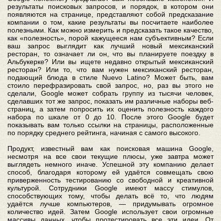
результаты поисковых запросов, и порядок, в котором они
появляются на странице, представляют собой предсказание
компании о том, какие результаты вы посчитаете наиболее
полезными. Как можно измерить и предсказать такое качество,
как «полезность», порой кажущееся нам субъективным? Если
ваш запрос выглядит как лучший новый мексиканский
ресторан, то означает ли он, что вы планируете поездку в
Альбукерке? Или вы ищете недавно открытый мексиканский
ресторан? Или то, что вам нужен мексиканский ресторан,
подающий блюда в стиле Nuevo Latino? Может быть, вам
стоило перефразировать свой запрос, но, раз вы этого не
сделали, Google может собрать группу из тысячи человек,
сделавших тот же запрос, показать им различные наборы веб-
страниц, а затем попросить их оценить полезность каждого
набора по шкале от 0 до 10. После этого Google будет
показывать вам только ссылки на страницы, расположенные
по порядку среднего рейтинга, начиная с самого высокого.
Продукт, известный вам как поисковая машина Google,
несмотря на все свои текущие плюсы, уже завтра может
выглядеть немного иначе. Успешной эту компанию делает
способ, благодаря которому ей удаётся совмещать свою
приверженность тестированию со свободной и креативной
культурой. Сотрудники Google имеют массу стимулов,
способствующих тому, чтобы делать всё то, что людям
удаётся лучше компьютеров, — придумывать огромное
количество идей. Затем Google использует свои огромные
массивы данных, чтобы протестировать все эти идеи. От