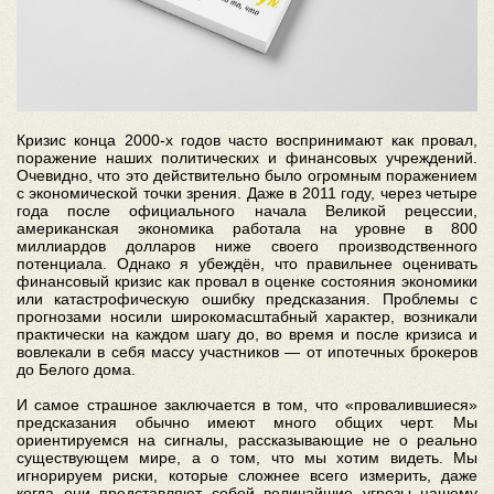
Кризис конца 2000-х годов часто воспринимают как провал,
поражение наших политических и финансовых учреждений.
Очевидно, что это действительно было огромным поражением
с экономической точки зрения. Даже в 2011 году, через четыре
года после официального начала Великой рецессии,
американская экономика работала на уровне в 800
миллиардов долларов ниже своего производственного
потенциала. Однако я убеждён, что правильнее оценивать
финансовый кризис как провал в оценке состояния экономики
или катастрофическую ошибку предсказания. Проблемы с
прогнозами носили широкомасштабный характер, возникали
практически на каждом шагу до, во время и после кризиса и
вовлекали в себя массу участников — от ипотечных брокеров
до Белого дома.
И самое страшное заключается в том, что «провалившиеся»
предсказания обычно имеют много общих черт. Мы
ориентируемся на сигналы, рассказывающие не о реально
существующем мире, а о том, что мы хотим видеть. Мы
игнорируем риски, которые сложнее всего измерить, даже
когда они представляют собой величайшие угрозы нашему