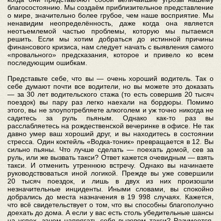
благосостоянию. Мы создаём приблизительное представление
о мире, значительно более грубое, чем наше восприятие. Мы
ненавидим неопределённость, даже когда она является
неотъемлемой частью проблемы, которую мы пытаемся
решить. Если мы хотим добраться до истинной причины
финансового кризиса, нам следует начать с выявления самого
«провального» предсказания, которое и привело ко всем
последующим ошибкам.
Представьте себе, что вы — очень хороший водитель. Так о
себе думают почти все водители, но вы можете это доказать
— за 30 лет водительского стажа (то есть совершив 20 тысяч
поездок) вы пару раз легко наехали на бордюры. Помимо
этого, вы не злоупотребляете алкоголем и уж точно никогда не
садитесь за руль пьяным. Однако как-то раз вы
расслабляетесь на рождественской вечеринке в офисе. Не так
давно умер ваш хороший друг, и вы находитесь в состоянии
стресса. Один коктейль «Водка-тоник» превращается в 12. Вы
сильно пьяны. Что лучше сделать — поехать домой, сев за
руль, или же вызвать такси? Ответ кажется очевидным — взять
такси. И отменить утреннюю встречу. Однако вы начинаете
руководствоваться иной логикой. Прежде вы уже совершили
20 тысяч поездок, и лишь в двух из них произошли
незначительные инциденты. Иными словами, вы спокойно
добрались до места назначения в 19 998 случаях. Кажется,
что всё свидетельствует о том, что вы способны благополучно
доехать до дома. А если у вас есть столь убедительные шансы
на успех, зачем напрягать себя вызовом такси? Разумеется,