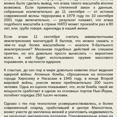
можно было сделать вывод, что атака такого масштаба вполне
возможна. Если применить степенной закон к данным,
собранным исключительно до 11 сентября — от истоков
современной волны терроризма в 1979 году по 10 сентября
2001 года включительно, — результат покажет, что атака
подобного масштаба в стране НАТО может произойти раз в 80
лет, или, грубо говоря, единожды в нашей жизни.
Если атаки 11 сентября считать эквивалентными
землетрясению магнитудой 8 баллов, что можно сказать о
чём-то ещё более масштабном — аналоге 9-балльного
землетрясения? Механизм подобных действий не слишком
приятен, но его довольно просто вычислить — вероятнее
всего, в ней будет использовано оружие массового
поражения, в частности ядерное.
К счастью, до сих пор в мире довольно невелик опыт ведения
ядерной войны. Атомные бомбы, сброшенные на японские
города Хиросиму и Нагасаки в 1945 году, в конце Второй
мировой войны, унесли жизни приблизительно 200 тысяч
человек. Одна из оценок показывает, что, если бомба такой же
мощности сработает в одном из основных портов Нью-Йорка,
погибнет порядка 250 тысяч человек.
Однако с тех пор технологии усовершенствовались, и более
современный снаряд, сработавший в центре Манхэттена,
может унести до миллиона жизней и уничтожить недвижимость
на несколько миллиардов долларов. Одновременные атаки на