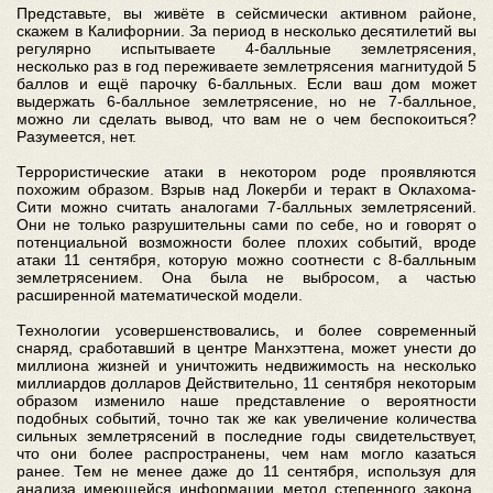
Представьте, вы живёте в сейсмически активном районе,
скажем в Калифорнии. За период в несколько десятилетий вы
регулярно испытываете 4-балльные землетрясения,
несколько раз в год переживаете землетрясения магнитудой 5
баллов и ещё парочку 6-балльных. Если ваш дом может
выдержать 6-балльное землетрясение, но не 7-балльное,
можно ли сделать вывод, что вам не о чем беспокоиться?
Разумеется, нет.
Террористические атаки в некотором роде проявляются
похожим образом. Взрыв над Локерби и теракт в Оклахома-
Сити можно считать аналогами 7-балльных землетрясений.
Они не только разрушительны сами по себе, но и говорят о
потенциальной возможности более плохих событий, вроде
атаки 11 сентября, которую можно соотнести с 8-балльным
землетрясением. Она была не выбросом, а частью
расширенной математической модели.
Технологии усовершенствовались, и более современный
снаряд, сработавший в центре Манхэттена, может унести до
миллиона жизней и уничтожить недвижимость на несколько
миллиардов долларов Действительно, 11 сентября некоторым
образом изменило наше представление о вероятности
подобных событий, точно так же как увеличение количества
сильных землетрясений в последние годы свидетельствует,
что они более распространены, чем нам могло казаться
ранее. Тем не менее даже до 11 сентября, используя для
анализа имеющейся информации метод степенного закона,