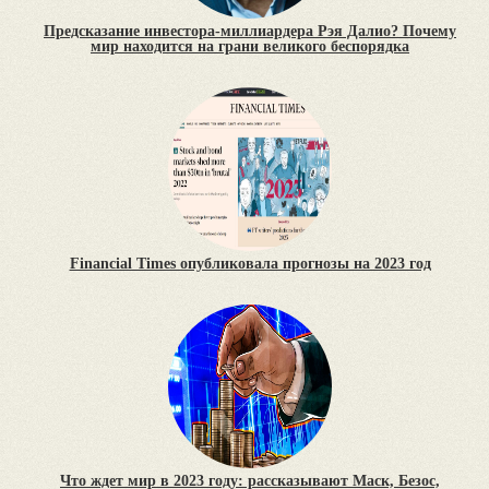
Предсказание инвестора-миллиардера Рэя Далио? Почему
мир находится на грани великого беспорядка
Financial Times опубликовала прогнозы на 2023 год
Что ждет мир в 2023 году: рассказывают Маск, Безос,