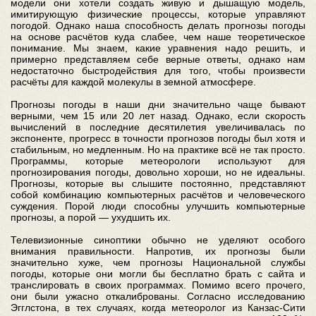
модели они хотели создать живую и дышащую модель,
имитирующую физические процессы, которые управляют
погодой. Однако наша способность делать прогнозы погоды
на основе расчётов куда слабее, чем наше теоретическое
понимание. Мы знаем, какие уравнения надо решить, и
примерно представляем себе верные ответы, однако нам
недостаточно быстродействия для того, чтобы произвести
расчёты для каждой молекулы в земной атмосфере.
Прогнозы погоды в наши дни значительно чаще бывают
верными, чем 15 или 20 лет назад. Однако, если скорость
вычислений в последние десятилетия увеличивалась по
экспоненте, прогресс в точности прогнозов погоды был хотя и
стабильным, но медленным. Но на практике всё не так просто.
Программы, которые метеорологи используют для
прогнозирования погоды, довольно хороши, но не идеальны.
Прогнозы, которые вы слышите постоянно, представляют
собой комбинацию компьютерных расчётов и человеческого
суждения. Порой люди способны улучшить компьютерные
прогнозы, а порой — ухудшить их.
Телевизионные синоптики обычно не уделяют особого
внимания правильности. Напротив, их прогнозы были
значительно хуже, чем прогнозы Национальной службы
погоды, которые они могли бы бесплатно брать с сайта и
транслировать в своих программах. Помимо всего прочего,
они были ужасно откалиброваны. Согласно исследованию
Эгглстона, в тех случаях, когда метеоролог из Канзас-Сити