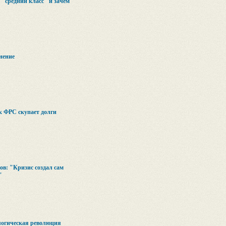
 "средний класс" и зачем
нение
к ФРС скупает долги
в: "Кризис создал сам
"
логическая революция