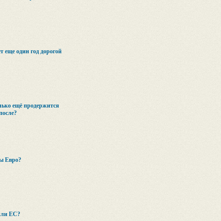
т еще один год дорогой
лько ещё продержится
после?
ны Евро?
или ЕС?