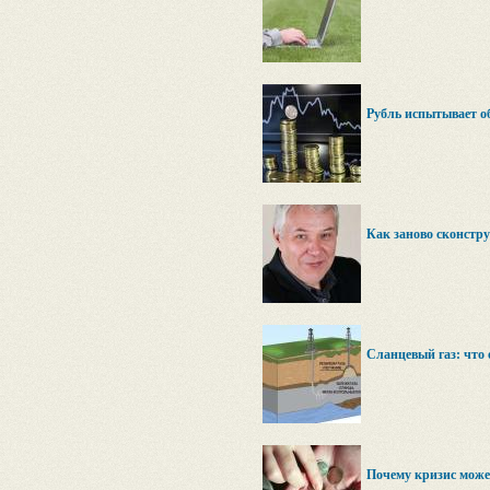
Рубль испытывает о
Как заново сконстр
Сланцевый газ: что 
Почему кризис може