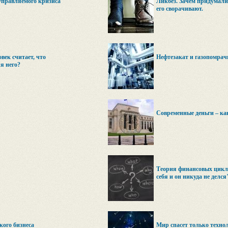
управляемого кризиса
Ликбез. Зачем придумали
его сворачивают.
ек считает, что
Нефтезакат и газопомрач
я него?
Современные деньги – ка
Теория финансовых цикло
себя и он никуда не делся
кого бизнеса
Мир спасет только техно