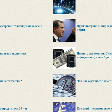
бострение голландской болезни
Нуриэль Рубини: мир жде
нефти
уировать экономику
Немного экономики. Ско
нефтедоллар, и что будет 
он несёт России?
Что нас ждет после отме
т продлиться 20 лет
Кто умрёт первым: евро 