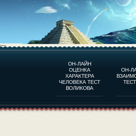
----
О ПРОГРАММЕ
О 
ОН-ЛАЙН
ОЦЕНКА
ОН-Л
ОЦЕНКА ХАРАКТЕРA
ЧЕЛОВЕКА
СОВ
ХАРАКТЕРА
ВЗАИМ
В
ЧЕЛОВЕКА ТЕСТ
ТЕС
ОЦЕНКА ХАРАКТЕРА
ВЫДАЮЩИХСЯ
ВОЛИКОВА
ЛИЧНОСТЕЙ