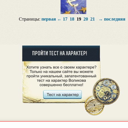
Страницы:
первая
←
17
18
19
20
21
→
последняя