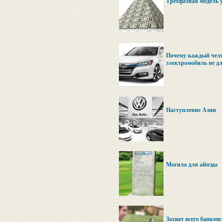
Трёхфазная модель 
Почему каждый челов
электромобиль не дл
Наступление Азии
Могила для айпэда
Захват всего банковс