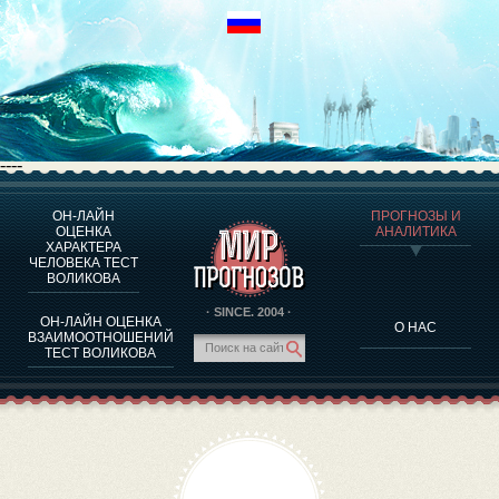
----
ОН-ЛАЙН
ПРОГНОЗЫ И
О ПРОГРАММЕ
ОЦЕНКА
АНАЛИТИКА
ХАРАКТЕРА
ОЦЕНКА ХАРАКТЕРA ЧЕЛОВЕКА
ЧЕЛОВЕКА ТЕСТ
ОЦЕНКА ХАРАКТЕРА ВЫДАЮЩИХСЯ ЛИЧНОСТЕЙ
ВОЛИКОВА
О ПРОГРАММЕ
· SINCE. 2004 ·
ОН-ЛАЙН ОЦЕНКА
О НАС
ТЕСТ НА СОВМЕСТИМОСТЬ ВОЛИКОВА
ВЗАИМООТНОШЕНИЙ
ТЕСТ ВОЛИКОВА
ПРОГНОЗЫ И АНАЛИТИКА