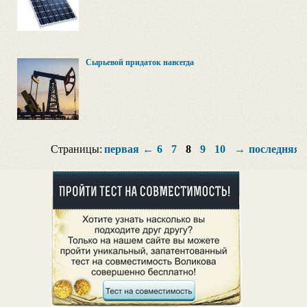
Сырьевой придаток навсегда
Страницы:
первая
←
6
7
8
9
10
→
последняя