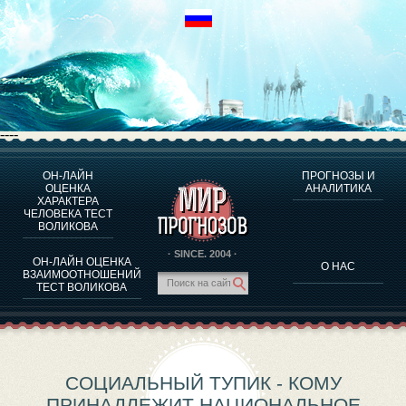
----
ОН-ЛАЙН
ПРОГНОЗЫ И
О ПРОГРАММЕ
ОЦЕНКА
АНАЛИТИКА
ХАРАКТЕРА
ОЦЕНКА ХАРАКТЕРA ЧЕЛОВЕКА
ЧЕЛОВЕКА ТЕСТ
ОЦЕНКА ХАРАКТЕРА ВЫДАЮЩИХСЯ ЛИЧНОСТЕЙ
ВОЛИКОВА
О ПРОГРАММЕ
· SINCE. 2004 ·
ОН-ЛАЙН ОЦЕНКА
О НАС
ТЕСТ НА СОВМЕСТИМОСТЬ ВОЛИКОВА
ВЗАИМООТНОШЕНИЙ
ТЕСТ ВОЛИКОВА
ПРОГНОЗЫ И АНАЛИТИКА
СОЦИАЛЬНЫЙ ТУПИК - КОМУ
ПРИНАДЛЕЖИТ НАЦИОНАЛЬНОЕ