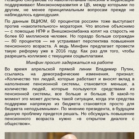
поддерживают Минэкономразвития и ЦБ, между которыми по
другим, не менее принципиальным вопросам прежде не
наблюдалось единодушия.
По данным ВЦИОМ, 60 процентов россиян тоже выступают
против «накопительного» моратория. Что вполне объяснимо
— с помощью НПФ и Внешэкономбанка копят на старость не
более 60 миллионов человек. Но гораздо больше сограждан
— 80 процентов — не устраивает перспектива повышения
пенсионного возраста. А ведь Минфин предлагает провести
такую реформу уже в 2016 году. Как раз для того, чтобы
разрешить коллизию с текущими соцвыплатами.
Минфин просит задержаться на работе
Во время апрельской прямой линии Владимир Путин,
ссылаясь на демографические изменения, признал:
«Количество тех людей, которые работают и вносят вклад в
наполнение пенсионной системы, становится меньше, а
количество людей, которые пользуются средствами из
пенсионной системы, все больше и больше. В какой-то
момент это может достичь такой ситуации, когда эти средства
поддержки напрямую из бюджета становятся просто для
бюджета неподъемными». По мнению президента, в будущем
данную проблему придется решать. Но обсуждать повышение
пенсионного возраста нужно «в открытом диалоге с
обществом».