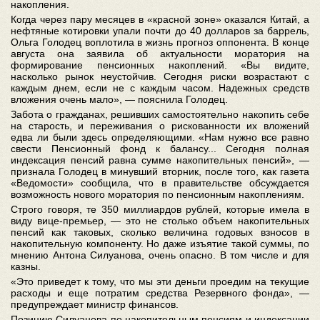
накопления.
Когда через пару месяцев в «красной зоне» оказался Китай, а
нефтяные котировки упали почти до 40 долларов за баррель,
Ольга Голодец воплотила в жизнь прогноз оппонента. В конце
августа она заявила об актуальности моратория на
формирование пенсионных накоплений. «Вы видите,
насколько рынок неустойчив. Сегодня риски возрастают с
каждым днем, если не с каждым часом. Надежных средств
вложения очень мало», — пояснила Голодец.
Забота о гражданах, решивших самостоятельно накопить себе
на старость, и переживания о рискованности их вложений
едва ли были здесь определяющими. «Нам нужно все равно
свести Пенсионный фонд к балансу... Сегодня полная
индексация пенсий равна сумме накопительных пенсий», —
признала Голодец в минувший вторник, после того, как газета
«Ведомости» сообщила, что в правительстве обсуждается
возможность нового моратория по пенсионным накоплениям.
Строго говоря, те 350 миллиардов рублей, которые имела в
виду вице-премьер, — это не столько объем накопительных
пенсий как таковых, сколько величина годовых взносов в
накопительную компоненту. Но даже изъятие такой суммы, по
мнению Антона Силуанова, очень опасно. В том числе и для
казны.
«Это приведет к тому, что мы эти деньги проедим на текущие
расходы и еще потратим средства Резервного фонда», —
предупреждает министр финансов.
Позицию Силуанова по накопительным пенсиям и индексации