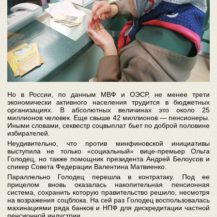
Но в России, по данным МВФ и ОЭСР, не менее трети
экономически активного населения трудится в бюджетных
организациях. В абсолютных величинах это около 25
миллионов человек. Еще свыше 42 миллионов — пенсионеры.
Иными словами, секвестр соцвыплат бьет по доброй половине
избирателей.
Неудивительно, что против минфиновской инициативы
выступила не только «социальный» вице-премьер Ольга
Голодец, но также помощник президента Андрей Белоусов и
спикер Совета Федерации Валентина Матвиенко.
Параллельно Голодец перешла в контратаку. Под ее
прицелом вновь оказалась накопительная пенсионная
система, сохранить которую правительство решило, несмотря
на возражения соцблока. На сей раз Голодец воспользовалась
махинациями ряда банков и НПФ для дискредитации частной
пенсионной индустрии.