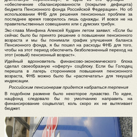
«обеспечение сбалансированности (покрытие дефицита)
бюджета Пенсионного фонда Российской Федерации». Но об
использовании ФНБ для решения пенсионных проблем за
последнее время говорилось лишь однажды. И вовсе не на
правительственных совещаниях или с думских трибун.
Экс-глава Минфина Алексей Кудрин летом заявил: «Если бы
сейчас было бы принято решение о повышении пенсионного
возраста и мы бы понимали график улучшения баланса
Пенсионного фонда, я бы пошел на расходы ФНБ для того,
чтобы на этот период обеспечить безболезненный переход на
этот (новый) пенсионный возраст».
Идейный вдохновитель финансово-экономического блока
сделал своеобразную «оферту» соцблоку. Если бы Голодец
перешла в лагерь сторонников повышения пенсионного
возраста, ФНБ можно было бы «распечатать» для текущей
индексации.
Российским пенсионерам придется набраться терпения
В подобном размене было некоторое лукавство. По идее,
нацфонд следовало бы по умолчанию направить на
финансирование соцвыплат, коль скоро их не вытягивает
бюджет.