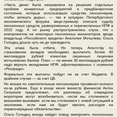
«Часть денег была направлена на решение отдельных
проблем конкретных предприятий в предбанкротном
состоянии, которые использовали средства пенсионеров,
чтобы заткнуть дыры», — так в кулуарах Петербургского
экономического форума вице-премьер описала судьбу
пенсионных средств, размороженных и перечисленных НПФ в
2015 году. А по рынку распространились слухи, что с
компроматом на некоторых пенсионных махинаторов, вроде
владельца «Российского кредита» Анатолия Мотылева, Ольга
Голодец дошла чуть не до президента.
Эта атака была отбита. Но теперь Агентству по
страхованию вкладов необходимо выплатить более 40
миллиардов рублей клиентам лишенных лицензии
мотылевских банков. Плюс — не менее 30 миллиардов рублей
надо вернуть вкладчикам НПФ, афиллированных с хозяином
«Роскреда».
Формально эти выплаты пойдут не за счет бюджета. В
крайнем случае — за счет ЦБ.
Но вскоре по накопительным пенсионерам прозвенел колокол
из-за рубежа. Еще в конце июня министр финансов Антон
Силуанов предположил, что разговоры об очередном
моратории могут возобновиться, «если мы столкнемся с
внешними вызовами, если мы столкнемся с новой ситуацией в
экономике, если нам не будет хватать расходов на
первоочередные обязательства».
Ольга Голодец всегда найдет повод заморозить пенсионные