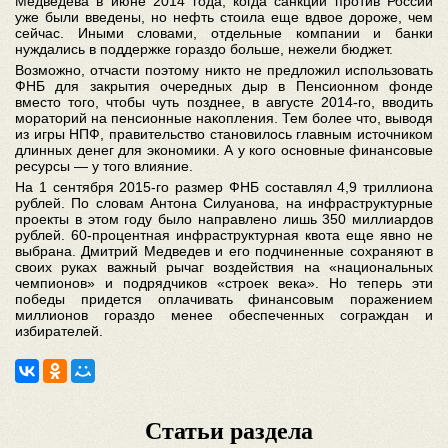
Медведева в июне 2014 года, когда санкции против России
уже были введены, но нефть стоила еще вдвое дороже, чем
сейчас. Иными словами, отдельные компании и банки
нуждались в поддержке гораздо больше, нежели бюджет.
Возможно, отчасти поэтому никто не предложил использовать
ФНБ для закрытия очередных дыр в Пенсионном фонде
вместо того, чтобы чуть позднее, в августе 2014-го, вводить
мораторий на пенсионные накопления. Тем более что, выводя
из игры НПФ, правительство становилось главным источником
длинных денег для экономики. А у кого основные финансовые
ресурсы — у того влияние.
На 1 сентября 2015-го размер ФНБ составлял 4,9 триллиона
рублей. По словам Антона Силуанова, на инфраструктурные
проекты в этом году было направлено лишь 350 миллиардов
рублей. 60-процентная инфраструктурная квота еще явно не
выбрана. Дмитрий Медведев и его подчиненные сохраняют в
своих руках важный рычаг воздействия на «национальных
чемпионов» и подрядчиков «строек века». Но теперь эти
победы придется оплачивать финансовым поражением
миллионов гораздо менее обеспеченных сограждан и
избирателей.
Статьи раздела