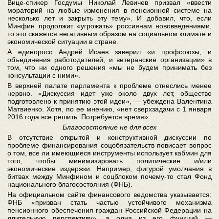
Вице-спикер Госдумы Николай Левичев призвал «ввести
мораторий на любые изменения в пенсионной системе на
несколько лет и закрыть эту тему». И добавил, что, если
Минфин продолжит «угрожать» россиянам нововведениями,
то это скажется негативным образом на социальном климате и
экономической ситуации в стране.
А единоросс Андрей Исаев заверил «и профсоюзы, и
объединения работодателей, и ветеранские организации» в
том, что ни одного решения «мы не будем принимать без
консультации с ними».
В верхней палате парламента к проблеме отнеслись менее
нервно. «Дискуссия идет уже около двух лет, общество
подготовлено к принятию этой идеи», — убеждена Валентина
Матвиенко. Хотя, по ее мнению, «нет сверхзадачи с 1 января
2016 года все решить. Потребуется время» .
Благосостояние не для всех
В отсутствие открытой и конструктивной дискуссии по
проблеме финансирования соцобязательств повисает вопрос
о том, все ли имеющиеся инструменты использует кабмин для
того, чтобы минимизировать политические и/или
экономические издержки. Например, фигурой умолчания в
битвах между Минфином и соцблоком почему-то стал Фонд
национального благосостояния (ФНБ).
На официальном сайте финансового ведомства указывается:
ФНБ «призван стать частью устойчивого механизма
пенсионного обеспечения граждан Российской Федерации на
длительную перспективу», а одна из его функций —