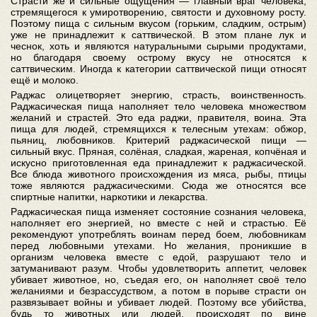
Страсти же и сильные ощущения — главный враг человека,
стремящегося к умиротворению, святости и духовному росту.
Поэтому пища с сильным вкусом (горьким, сладким, острым)
уже не принадлежит к саттвической. В этом плане лук и
чеснок, хоть и являются натуральными сырыми продуктами,
но благодаря своему острому вкусу не относятся к
саттвическим. Иногда к категории саттвической пищи относят
ещё и молоко.
Раджас олицетворяет энергию, страсть, воинственность.
Раджасическая пища наполняет тело человека множеством
желаний и страстей. Это еда раджи, правителя, воина. Эта
пища для людей, стремящихся к телесным утехам: обжор,
пьяниц, любовников. Критерий раджасической пищи —
сильный вкус. Пряная, солёная, сладкая, жареная, копчёная и
искусно приготовленная еда принадлежит к раджасической.
Все блюда животного происхождения из мяса, рыбы, птицы
тоже являются раджасическими. Сюда же относятся все
спиртные напитки, наркотики и лекарства.
Раджасическая пища изменяет состояние сознания человека,
наполняет его энергией, но вместе с ней и страстью. Её
рекомендуют употреблять воинам перед боем, любовникам
перед любовными утехами. Но желания, проникшие в
организм человека вместе с едой, разрушают тело и
затуманивают разум. Чтобы удовлетворить аппетит, человек
убивает животное, но, съедая его, он наполняет своё тело
желаниями и безрассудством, а потом в порыве страсти он
развязывает войны и убивает людей. Поэтому все убийства,
будь то животных или людей, происходят по вине