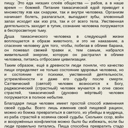
пищу. Это еда низших слоёв общества — рабов, а в наше
время — бомжей. Питание тамасической едой приводит к
множеству язв как снаружи, так и внутри человека. Организм
начинает болеть, разлагаться, выпадают зубы, зловонный
запах исходит как изо рта, так и от всего тела. Умственная
деятельность заходит в тупик, сознание человека погружается
в беспросветную тьму.
Душа тамасического человека в следующей жизни
воплощается в образе животного, и это не наказание, а
спасение человеку для того, чтобы, побегав в облике барана,
он пожевал свежей травки и, тем самым, набрался
живительной энергии, которую он растратил в облике
человека, питаясь отбросами цивилизации.
Таким образом, ещё в древности люди поняли, что качество
пищи определяет не только состояние здоровья человека, но
и состояние его психики, умственной деятельности,
устремлённости и даже его судьбу после смерти.
Саттвический (святой) человек возносится к Богу,
раджасический (страстный) человек мучается в огне своих
страстей, тамасический (духовно мёртвый) человек
погружается в полное небытие.
Благодаря пище человек имеет простой способ изменения
своей судьбы. Всего лишь изменив свой пищевой рацион,
можно из бомжа превратиться в святого, из убийцы в мудреца,
из раба страстей в хозяина своей судьбы. Скольких ссор, войн
и вооружённых конфликтов можно было бы избежать, если бы
люди правильно питались. Пища способна превратить стадо