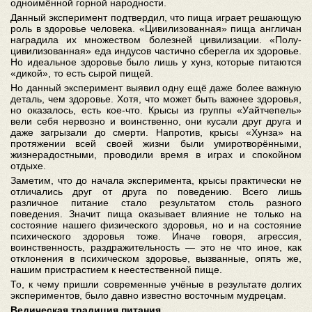
одноимённой горной народности.
Данный эксперимент подтвердил, что пища играет решающую
роль в здоровье человека. «Цивилизованная» пища англичан
наградила их множеством болезней цивилизации. «Полу-
цивилизованная» еда индусов частично сберегла их здоровье.
Но идеальное здоровье было лишь у хунз, которые питаются
«дикой», то есть сырой пищей.
Но данный эксперимент выявил одну ещё даже более важную
деталь, чем здоровье. Хотя, что может быть важнее здоровья,
но оказалось, есть кое-что. Крысы из группы «Уайтчепель»
вели себя нервозно и воинственно, они кусали друг друга и
даже загрызали до смерти. Напротив, крысы «Хунза» на
протяжении всей своей жизни были умиротворёнными,
жизнерадостными, проводили время в играх и спокойном
отдыхе.
Заметим, что до начала эксперимента, крысы практически не
отличались друг от друга по поведению. Всего лишь
различное питание стало результатом столь разного
поведения. Значит пища оказывает влияние не только на
состояние нашего физического здоровья, но и на состояние
психического здоровья тоже. Иначе говоря, агрессия,
воинственность, раздражительность — это не что иное, как
отклонения в психическом здоровье, вызванные, опять же,
нашим пристрастием к неестественной пище.
То, к чему пришли современные учёные в результате долгих
экспериментов, было давно известно восточным мудрецам.
Ведическая традиция питания