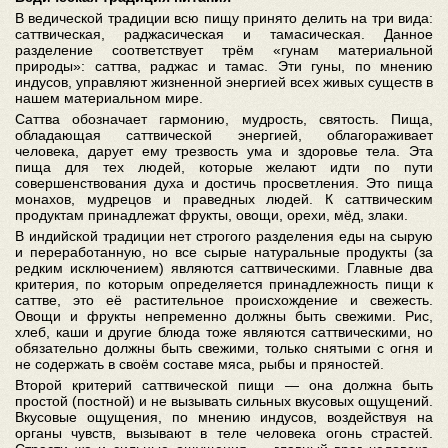
В ведической традиции всю пищу принято делить на три вида:
саттвическая, раджасическая и тамасическая. Данное
разделение соответствует трём «гунам материальной
природы»: саттва, раджас и тамас. Эти гуны, по мнению
индусов, управляют жизненной энергией всех живых существ в
нашем материальном мире.
Саттва обозначает гармонию, мудрость, святость. Пища,
обладающая саттвической энергией, облагораживает
человека, дарует ему трезвость ума и здоровье тела. Эта
пища для тех людей, которые желают идти по пути
совершенствования духа и достичь просветления. Это пища
монахов, мудрецов и праведных людей. К саттвическим
продуктам принадлежат фрукты, овощи, орехи, мёд, злаки.
В индийской традиции нет строгого разделения еды на сырую
и переработанную, но все сырые натуральные продукты (за
редким исключением) являются саттвическими. Главные два
критерия, по которым определяется принадлежность пищи к
саттве, это её растительное происхождение и свежесть.
Овощи и фрукты непременно должны быть свежими. Рис,
хлеб, каши и другие блюда тоже являются саттвическими, но
обязательно должны быть свежими, только снятыми с огня и
не содержать в своём составе мяса, рыбы и пряностей.
Второй критерий саттвической пищи — она должна быть
простой (постной) и не вызывать сильных вкусовых ощущений.
Вкусовые ощущения, по мнению индусов, воздействуя на
органы чувств, вызывают в теле человека огонь страстей.