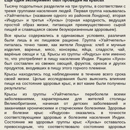
Ещё один эксперимент был проведён на крысах
Тысячу подопытных разделили на три группы, в соответствии с
тремя группами населения людей. Первая группа называлась
«Уайтчепель» (название одного из районов Лондона), вторая
«Индусы» и третья «Хунзы» (горная народность, ведущая
простой образ жизни, питающая преимущественно сырой
пищей и славящаяся своим безукоризненным здоровьем).
Все крысы содержались в одинаковых условиях, различия
были лишь в их пищевом рационе. Группа «Уайтчепель»
питалась точно также, как жители Лондона: хлеб и мучные
изделия, варенье, мясо, консервы, яйца, сладости, чай,
варёные овощи и т.д. Крысы из группы «Индусы» ели именно
то, что употребляет в пищу население Индии. Рацион «Хунз»
был составлен из свежих овощей, фруктов, орехов и других
продуктов, входивших в пищу этого горного племени.
Крысы находились под наблюдением в течение всего срока
своей жизни. Целью исследования было выяснить влияние
пищи на состояние здоровья крыс, и вот какие были получены
результаты:
Крысы из группы «Уайтчепель» переболели всеми
заболеваниями, характерными для жителей столицы
Великобритании, начиная от детских заболеваний и
заканчивая хроническими и старческими болезнями. Здоровье
и болезни крыс «Индусов» оказались в точности
соответствующими здоровью и болезням населения Индии.
Состояние же здоровья группы крыс «Хунзы» оставалось
превосходным, что соответствовало состоянию здоровья