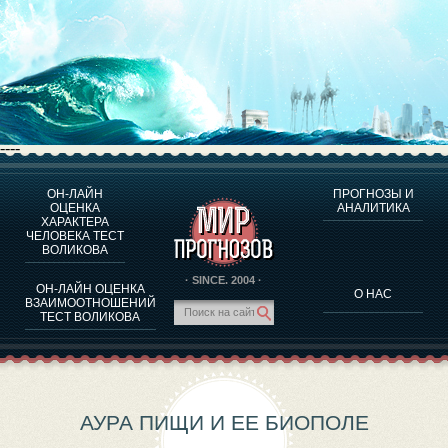
----
ОН-ЛАЙН
ПРОГНОЗЫ И
О ПРОГРАММЕ
ОЦЕНКА
АНАЛИТИКА
ХАРАКТЕРА
ОЦЕНКА ХАРАКТЕРA ЧЕЛОВЕКА
ЧЕЛОВЕКА ТЕСТ
ОЦЕНКА ХАРАКТЕРА ВЫДАЮЩИХСЯ ЛИЧНОСТЕЙ
ВОЛИКОВА
О ПРОГРАММЕ
· SINCE. 2004 ·
ОН-ЛАЙН ОЦЕНКА
О НАС
ТЕСТ НА СОВМЕСТИМОСТЬ ВОЛИКОВА
ВЗАИМООТНОШЕНИЙ
ТЕСТ ВОЛИКОВА
ПРОГНОЗЫ И АНАЛИТИКА
АУРА ПИЩИ И ЕЕ БИОПОЛЕ