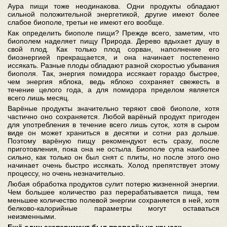
Аура пищи тоже неодинакова. Одни продукты обладают
сильной положительной энергетикой, другие имеют более
слабое биополе, третьи не имеют его вообще.
Как определить биополе пищи? Прежде всего, заметим, что
биополем наделяет пищу Природа. Дерево вдыхает душу в
свой плод. Как только плод сорван, наполнение его
биоэнергией прекращается, и она начинает постепенно
иссякать. Разные плоды обладают разной скоростью убывания
биополя. Так, энергия помидора иссякает гораздо быстрее,
чем энергия яблока, ведь яблоко сохраняет свежесть в
течение целого года, а для помидора пределом является
всего лишь месяц.
Варёные продукты значительно теряют своё биополе, хотя
частично оно сохраняется. Любой варёный продукт пригоден
для употребления в течение всего лишь суток, хотя в сыром
виде он может храниться в десятки и сотни раз дольше.
Поэтому варёную пищу рекомендуют есть сразу, после
приготовления, пока она не остыла. Биополе супа наиболее
сильно, как только он был снят с плиты, но после этого оно
начинает очень быстро иссякать. Холод препятствует этому
процессу, но очень незначительно.
Любая обработка продуктов сулит потерю жизненной энергии.
Чем большее количество раз перерабатывается пища, тем
меньшее количество полевой энергии сохраняется в ней, хотя
белково-калорийные параметры могут оставаться
неизменными.