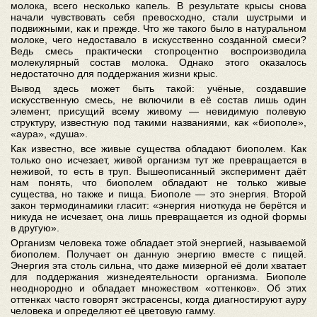
молока, всего несколько капель. В результате крысы снова
начали чувствовать себя превосходно, стали шустрыми и
подвижными, как и прежде. Что же такого было в натуральном
молоке, чего недоставало в искусственно созданной смеси?
Ведь смесь практически стопроцентно воспроизводила
молекулярный состав молока. Однако этого оказалось
недостаточно для поддержания жизни крыс.
Вывод здесь может быть такой: учёные, создавшие
искусственную смесь, не включили в её состав лишь один
элемент, присущий всему живому — невидимую полевую
структуру, известную под такими названиями, как «биополе»,
«аура», «душа».
Как известно, все живые существа обладают биополем. Как
только оно исчезает, живой организм тут же превращается в
неживой, то есть в труп. Вышеописанный эксперимент даёт
нам понять, что биополем обладают не только живые
существа, но также и пища. Биополе — это энергия. Второй
закон термодинамики гласит: «энергия ниоткуда не берётся и
никуда не исчезает, она лишь превращается из одной формы
в другую».
Организм человека тоже обладает этой энергией, называемой
биополем. Получает он данную энергию вместе с пищей.
Энергия эта столь сильна, что даже мизерной её доли хватает
для поддержания жизнедеятельности организма. Биополе
неоднородно и обладает множеством «оттенков». Об этих
оттенках часто говорят экстрасенсы, когда диагностируют ауру
человека и определяют её цветовую гамму.