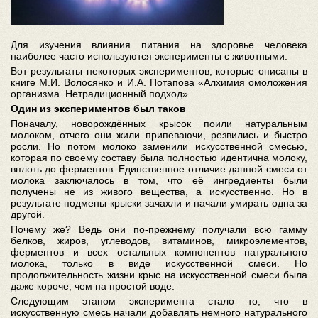
Для изучения влияния питания на здоровье человека
наиболее часто используются эксперименты с животными.
Вот результаты некоторых экспериментов, которые описаны в
книге М.И. Волосянко и И.А. Потапова «Алхимия омоложения
организма. Нетрадиционный подход».
Один из экспериментов был таков
Поначалу, новорождённых крысок поили натуральным
молоком, отчего они жили припеваючи, резвились и быстро
росли. Но потом молоко заменили искусственной смесью,
которая по своему составу была полностью идентична молоку,
вплоть до ферментов. Единственное отличие данной смеси от
молока заключалось в том, что её ингредиенты были
получены не из живого вещества, а искусственно. Но в
результате подмены крыски зачахли и начали умирать одна за
другой.
Почему же? Ведь они по-прежнему получали всю гамму
белков, жиров, углеводов, витаминов, микроэлементов,
ферментов и всех остальных компонентов натурального
молока, только в виде искусственной смеси. Но
продолжительность жизни крыс на искусственной смеси была
даже короче, чем на простой воде.
Следующим этапом эксперимента стало то, что в
искусственную смесь начали добавлять немного натурального