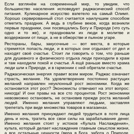
Если взглянём на современный мир, то увидим, что
большинство населения исповедует раджасический способ
питания. Кулинарное искусство взлетело на самый Олимп.
Хорошо сервированный стол считается наилучшим способом
отметить праздник. А ведь в глубине веков, когда возникли
первые праздники, они посвящались Богу и Природе (что суть
одно и то же), и праздновали их люди в молитве и
воздержании от пищи, а не в обжорстве и пьяном угаре.
Рестораны, бары, закусочные — вот места, в которые
стремятся попасть люди, и в которых они отдыхают от дел и
находят своё счастье. Стоит ли говорить о том, что раньше
для душевного и физического отдыха люди приходили в храм
и там находили покой и счастье. А ещё раньше вместо храма
люди шли к Природе, и в гармонии с ней обретали счастье.
Раджасическая энергия правит всем миром. Раджас означает
страсть, желание. На удовлетворение постоянно растущих
желаний направлен неуклонный рост экономики. Когда же
остановится этот рост? Экономисты отвечают на этот вопрос:
никогда! И они правы на все сто процентов. Рост экономики
невозможно остановить, не остановив прежде роста желаний
людей. Именно желания управляют людьми, заставляя
трепетать при виде множества товаров в магазинах.
Именно желания принуждают людей трудиться в поте лица
день и ночь, тратить все свои силы на зарабатывание денег.
Именно желания стоят у истоков «Культа Наслаждения»,
культа, который делает наслаждение главным смыслом жизни,
а все остальные ценности (вера в Бога, забота о Природе,