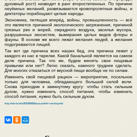
духовный рост) низводит в ранг второстепенных. По причине
неуёмных желаний, развязываются кровопролитные войны, и
диктаторы порабощают целые народы.
Экономика, летящая вперёд, войны, промышленность — всё
это является причиной экологического загрязнения, причиной
грязных рек и морей, смрадного воздуха, засилья мусора,
разрушенных экосистем, вымирания целых видов флоры и
фауны. В основе же всего лежат желания людей, а желания
подогреваются пищей.
Так вот где причина всех наших бед, эта причина лежит у
каждого из нас в тарелке. Какой банальной является на самом
деле причина. Так что же, будем менять свои пищевые
привычки или нет? Легко сказать, намного труднее сделать.
Для многих отказаться от вкусной пищи вообще не по силам.
Изменить свой пищевой рацион — мероприятие, посильное
только для человека, обладающего большой силой воли.
Снова приходим к замкнутому кругу: чтобы стать сильным
духом, нужно изменить способ питания, чтобы изменить
способ питания, нужно быть сильным духом.
http://ola-la.info/2013/03/02/aura-pishhi-i-ee-biopole/