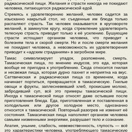
раджасической пищи. Желания и страсти никогда не покидают
человека, питающегося раджасической едой.
Стремясь к удовлетворению желаний, человек садится за
изысканно накрытый стол, но съеденные им блюда только
распаляют страсть. Так человек оказывается в круговороте
желаний, в замкнутом кругу, когда стремление удовлетворить
телесную страсть приводит только к её усилению. Бушующие
страсти истощают организм человека, что приводит к
болезням тела и скорой смерти. Но и после смерти желания
не покидают человека, а невозможность их удовлетворения
приводит к «адским страданиям» в загробном мире.
Тамас символизирует упадок, разложение, смерть.
Тамасическая пища, по мнению индусов, это еда, которая
вообще не пригодна к употреблению. Сюда относится гнилая
и несвежая пища, которая дурно пахнет и неприятна на вкус.
Саттвическая и раджасическая пища со временем, когда
начинает портиться, превращается в тамасическую. Гнилые
овощи и фрукты, заплесневевший хлеб, прокисшие молоко,
забродивший суп, всё это примеры тамасической пищи.
Иногда к тамасической пище относят даже остывшие после
приготовления блюда. Еда, приготовленная и поставленная в
холодильник или другое холодное место, однозначно
относится к тамасической. Повторный разогрев не изменит её
состояния. Тамасическая пища наполняет организм человека
самыми низменными энергиями, разрушает тело и сознание.
Апатия, уныние, слабость, невежественность, глупость — всё
это характеристики человека, употребляющего тамасическую