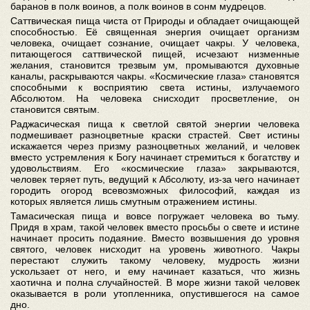
баранов в полк воинов, а полк воинов в сонм мудрецов.
Саттвическая пища чиста от Природы и обладает очищающей
способностью. Её священная энергия очищает организм
человека, очищает сознание, очищает чакры. У человека,
питающегося саттвической пищей, исчезают низменные
желания, становится трезвым ум, промываются духовные
каналы, раскрываются чакры. «Космические глаза» становятся
способными к восприятию света истины, излучаемого
Абсолютом. На человека снисходит просветление, он
становится святым.
Раджасическая пища к светлой святой энергии человека
подмешивает разноцветные краски страстей. Свет истины
искажается через призму разноцветных желаний, и человек
вместо устремления к Богу начинает стремиться к богатству и
удовольствиям. Его «космические глаза» закрываются,
человек теряет путь, ведущий к Абсолюту, из-за чего начинает
городить огород всевозможных философий, каждая из
которых является лишь смутным отражением истины.
Тамасическая пища и вовсе погружает человека во тьму.
Придя в храм, такой человек вместо просьбы о свете и истине
начинает просить подаяние. Вместо возвышения до уровня
святого, человек нисходит на уровень животного. Чакры
перестают служить такому человеку, мудрость жизни
ускользает от него, и ему начинает казаться, что жизнь
хаотична и полна случайностей. В море жизни такой человек
оказывается в роли утопленника, опустившегося на самое
дно.