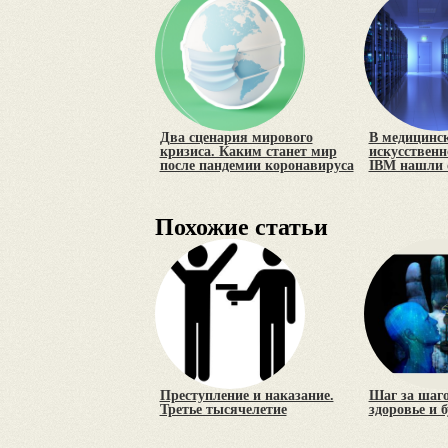
Два сценария мирового
В медицинс
кризиса. Каким станет мир
искусственн
после пандемии коронавируса
IBM нашли
Похожие статьи
Преступление и наказание.
Шаг за шаго
Третье тысячелетие
здоровье и б