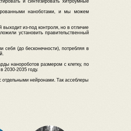
ктировать и синтезировать хитроумные
зированными наноботами, и мы можем
 выходит из-под контроля, но в отличие
дложили установить правительственный
и себя (до бесконечности), потребляя в
й.
рды нанороботов размером с клетку, по
в 2030-2035 году.
 с отдельными нейронами. Так ассеблеры