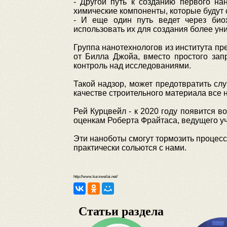
- Другой путь к созданию первого на
химические компоненты, которые будут 
- И еще один путь ведет через био
использовать их для создания более ун
Группа нанотехнологов из института пр
от Билла Джойа, вместо простого зап
контроль над исследованиями.
Такой надзор, может предотвратить слу
качестве строительного материала все 
Рей Курцвейл - к 2020 году появится 
оценкам Роберта Фрайтаса, ведущего уче
Эти наноботы смогут тормозить процесс
практически сольются с нами.
http://www.kurzweilai.net/
Статьи раздела