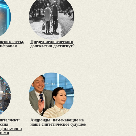
экзоскелеты,
Предел человеческого
цифровая
долголетия достигнут?
нтеллект:
Андроиды, намекающие на
ссия
наше синтетическое будущее
з фильмов и
отами