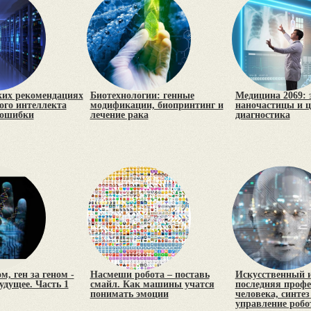
ких рекомендациях
Биотехнологии: генные
Медицина 2069: 
ого интеллекта
модификации, биопринтинг и
наночастицы и 
 ошибки
лечение рака
диагностика
м, ген за геном -
Насмеши робота – поставь
Искусственный и
удущее. Часть 1
смайл. Как машины учатся
последняя профе
понимать эмоции
человека, синте
управление роб