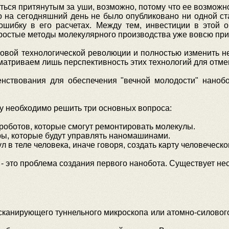
ься притянутым за уши, возможно, потому что ее возможн
о на сегодняшний день не было опубликовано ни одной ст
ошибку в его расчетах. Между тем, инвестиции в этой
 простые методы молекулярного производства уже вовсю пр
овой технологической революции и полностью изменить не
сматриваем лишь перспективность этих технологий для отм
нствования для обеспечения "вечной молодости" наноб
у необходимо решить три основных вопроса:
 роботов, которые смогут ремонтировать молекулы.
ры, которые будут управлять наномашинами.
л в теле человека, иначе говоря, создать карту человеческ
 - это проблема создания первого нанобота. Существует н
 сканирующего туннельного микроскопа или атомно-силово