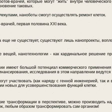
отов-врачей, которые могут "жить" внутри человеческого
новение таковых.
екулами, наноботы смогут осуществлять ремонт клеток.
врачей, первая половина XXI века.
 еще не существует, существуют лишь нанопроекты, вопл
 вещей, нанотехнологии - как кардинальное решение пр
гии имеют большой потенциал коммерческого применения 
инансирования, исследования в этом направлении ведутся
ут участвовать (как наряду с генной инженерией, так и 
нии новых для усовершенствования функций клетки.
кие трансформации в перспективе, можно производить на
ток, любым образом трансформировать сам организм!