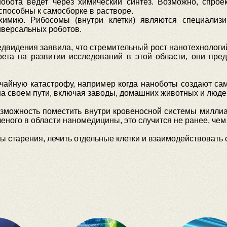
нобота ведет через химический синтез. Возможно, спрое
способны к самосборке в растворе.
химию. Рибосомы (внутри клетки) являются специали
иверсальных роботов.
едвидения заявила, что стремительный рост нанотехнологий
рета на развитии исследований в этой области, они пре
чайную катастрофу, например когда наноботы создают сам
на своем пути, включая заводы, домашних животных и люде
возможность поместить внутри кровеносной системы миллиа
ного в области наномедицины, это случится не ранее, чем 
ы старения, лечить отдельные клетки и взаимодействовать