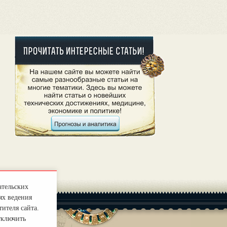
ательских
ях ведения
ителя сайта.
тключить