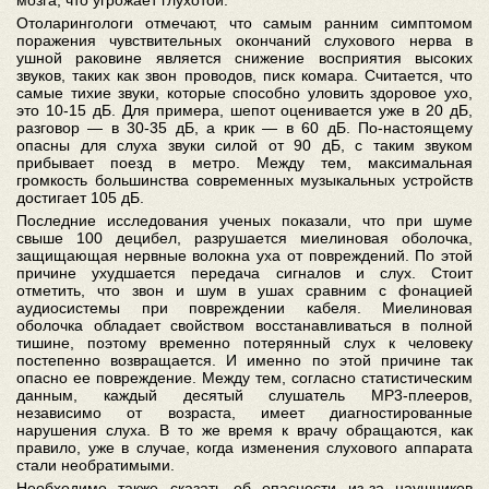
Отоларингологи отмечают, что самым ранним симптомом
поражения чувствительных окончаний слухового нерва в
ушной раковине является снижение восприятия высоких
звуков, таких как звон проводов, писк комара. Считается, что
самые тихие звуки, которые способно уловить здоровое ухо,
это 10-15 дБ. Для примера, шепот оценивается уже в 20 дБ,
разговор — в 30-35 дБ, а крик — в 60 дБ. По-настоящему
опасны для слуха звуки силой от 90 дБ, с таким звуком
прибывает поезд в метро. Между тем, максимальная
громкость большинства современных музыкальных устройств
достигает 105 дБ.
Последние исследования ученых показали, что при шуме
свыше 100 децибел, разрушается миелиновая оболочка,
защищающая нервные волокна уха от повреждений. По этой
причине ухудшается передача сигналов и слух. Стоит
отметить, что звон и шум в ушах сравним с фонацией
аудиосистемы при повреждении кабеля. Миелиновая
оболочка обладает свойством восстанавливаться в полной
тишине, поэтому временно потерянный слух к человеку
постепенно возвращается. И именно по этой причине так
опасно ее повреждение. Между тем, согласно статистическим
данным, каждый десятый слушатель МР3-плееров,
независимо от возраста, имеет диагностированные
нарушения слуха. В то же время к врачу обращаются, как
правило, уже в случае, когда изменения слухового аппарата
стали необратимыми.
Необходимо также сказать об опасности из-за наушников