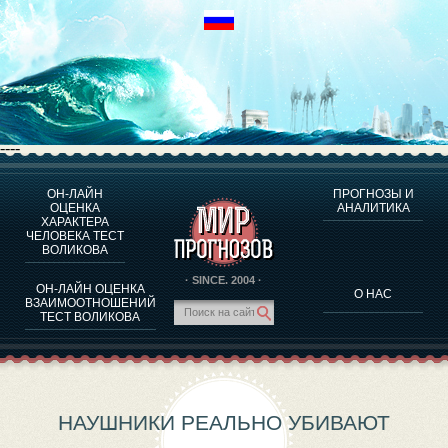
----
ОН-ЛАЙН
ПРОГНОЗЫ И
О ПРОГРАММЕ
ОЦЕНКА
АНАЛИТИКА
ХАРАКТЕРА
ОЦЕНКА ХАРАКТЕРA ЧЕЛОВЕКА
ЧЕЛОВЕКА ТЕСТ
ОЦЕНКА ХАРАКТЕРА ВЫДАЮЩИХСЯ ЛИЧНОСТЕЙ
ВОЛИКОВА
О ПРОГРАММЕ
· SINCE. 2004 ·
ОН-ЛАЙН ОЦЕНКА
О НАС
ТЕСТ НА СОВМЕСТИМОСТЬ ВОЛИКОВА
ВЗАИМООТНОШЕНИЙ
ТЕСТ ВОЛИКОВА
ПРОГНОЗЫ И АНАЛИТИКА
НАУШНИКИ РЕАЛЬНО УБИВАЮТ