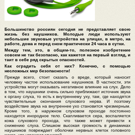
Большинство россиян сегодня не представляет свою
жизнь без наушников. Молодые люди используют
небольшие звуковые устройства на улицах, в метро, на
работе, дома и перед сном практически 24 часа в сутки.
Между тем, это, в общем-то, полезное изобретение
совсем не так безопасно, как кажется на первый взгляд, и
таит в себе ряд скрытых опасностей.
Как оградить себя от них? Конечно, с помощью
несложных мер безопасности!
Прежде всего, стоит сказать о вреде, который наносит
человеку частое использование наушников. В частности, эти
устройства могут оказывать негативное влияние на слух. Дело
в том, что наушники очень сильно приближают источник звука
к органу слуха, то есть к внутреннему уху, там, где находятся
чувствительные окончания слухового нерва. И поэтому
воздействие звука на внутреннее ухо становится чрезмерным.
Кроме того, в наружном слуховом проходе постоянно
находится инородное тело. Скапливается сера, воспаляется
кожа слухового прохода, что также может привести к
снижению слуха. Слишком высокая громкость в динамиках
наушников повреждает оболочки нервных клеток головного
мозга, что угрожает глухотой.