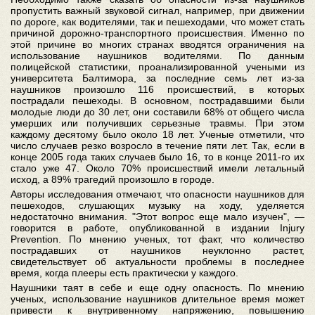
пропустить важный звуковой сигнал, например, при движении
по дороге, как водителями, так и пешеходами, что может стать
причиной дорожно-транспортного происшествия. Именно по
этой причине во многих странах вводятся ограничения на
использование наушников водителями. По данным
полицейской статистики, проанализированной учеными из
университета Балтимора, за последние семь лет из-за
наушников произошло 116 происшествий, в которых
пострадали пешеходы. В основном, пострадавшими были
молодые люди до 30 лет, они составили 68% от общего числа
умерших или получивших серьезные травмы. При этом
каждому десятому было около 18 лет. Ученые отметили, что
число случаев резко возросло в течение пяти лет. Так, если в
конце 2005 года таких случаев было 16, то в конце 2011-го их
стало уже 47. Около 70% происшествий имели летальный
исход, а 89% трагедий произошло в городе.
Авторы исследования отмечают, что опасности наушников для
пешеходов, слушающих музыку на ходу, уделяется
недостаточно внимания. "Этот вопрос еще мало изучен", —
говорится в работе, опубликованной в издании Injury
Prevention. По мнению ученых, тот факт, что количество
пострадавших от наушников неуклонно растет,
свидетельствует об актуальности проблемы в последнее
время, когда плееры есть практически у каждого.
Наушники таят в себе и еще одну опасность. По мнению
ученых, использование наушников длительное время может
привести к внутривенному напряжению, повышению