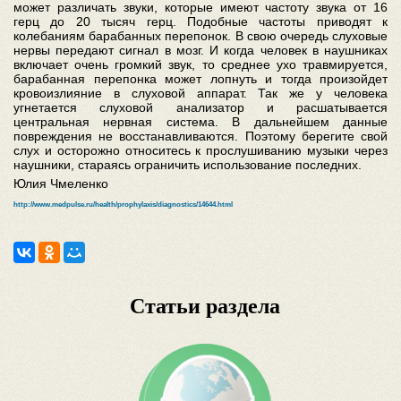
может различать звуки, которые имеют частоту звука от 16
герц до 20 тысяч герц. Подобные частоты приводят к
колебаниям барабанных перепонок. В свою очередь слуховые
нервы передают сигнал в мозг. И когда человек в наушниках
включает очень громкий звук, то среднее ухо травмируется,
барабанная перепонка может лопнуть и тогда произойдет
кровоизлияние в слуховой аппарат. Так же у человека
угнетается слуховой анализатор и расшатывается
центральная нервная система. В дальнейшем данные
повреждения не восстанавливаются. Поэтому берегите свой
слух и осторожно относитесь к прослушиванию музыки через
наушники, стараясь ограничить использование последних.
Юлия Чмеленко
http://www.medpulse.ru/health/prophylaxis/diagnostics/14644.html
Статьи раздела