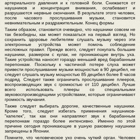
артериального давления и к головной боли. Снижается от
наушников и концентрация внимания, ослабевают и
разрушаются нервные окончания. В результате этого человек,
после часового прослушивания музыки, становится
невнимательным и раздражительным. Конец формы
Таким образом, становится очевидно, что наушники совсем не
так безобидны, как может показаться на первый взгляд. Но
сохранить здоровье любителям слушать музыку через эти
электронные устройства может помочь соблюдение
несложных правил. Прежде всего, следует покупать большие
наушники, размером с кулак, не проникающие внутрь уха.
Такие устройства наносят гораздо меньший вред барабанным
перепонкам. Поскольку к частичной потере слуха может
привести прослушивание музыки мощностью в 90 децибел, не
следует слушать музыку мощностью 85 децибел более 8 часов
подряд. Следует также ограничить прослушивание плееров,
воспроизводящих звук с громкостью от 110 децибел. Лучше
всего использовать плееры со специальными
звуковоспроизводящими устройствами, которые ограничивают
громкость звучания.
Также следует выбирать дорогие, качественные наушники.
Кроме того, следует избегать применения наушников-
"капелек", так как они направляют звук к барабанным
перепонкам гораздо более интенсивно. Именно по этой
причине сегодня проникающие в ушную раковину наушники
запрещены в Японии.
Помните, что человеческое ухо очень чуткий орган. Человек