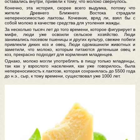
оставались внутри, привели к тому, что молоко свернулось.
Конечно, эта история, скорее всего выдумка, потому что
жители Древнего Ближнего Востока страдали
непереносимостью лактозы. Кочевник, вряд ли, взял бы с
собой молоко в качестве средства для утоления жажды.
За несколько тысяч лет до того времени, которое фигурирует в
мифе, люди уже освоили сельское хозяйство. Люди
занимались посевом пшеницы и других культур, свежие побеги
привлекли диких коз и овец. Люди одомашнили животных и
заметили, что молоко, которым питаются детеныши овец и
коз, прекрасно подходит для кормления младенцев.
Однако, молоко могли употреблять в пищу только младенцы,
так как у взрослого населения, как уже говорилось, была
непереносимость к лактозе, которая сохранялась до 5500 года
до н.э., сыр, к тому времени, существовал уже 1000 лет.