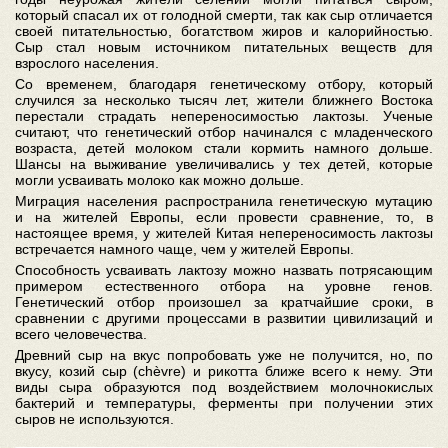
который спасал их от голодной смерти, так как сыр отличается
своей питательностью, богатством жиров и калорийностью.
Сыр стал новым источником питательных веществ для
взрослого населения.
Со временем, благодаря генетическому отбору, который
случился за несколько тысяч лет, жители ближнего Востока
перестали страдать непереносимостью лактозы. Ученые
считают, что генетический отбор начинался с младенческого
возраста, детей молоком стали кормить намного дольше.
Шансы на выживание увеличивались у тех детей, которые
могли усваивать молоко как можно дольше.
Миграция населения распространила генетическую мутацию
и на жителей Европы, если провести сравнение, то, в
настоящее время, у жителей Китая непереносимость лактозы
встречается намного чаще, чем у жителей Европы.
Способность усваивать лактозу можно назвать потрясающим
примером естественного отбора на уровне генов.
Генетический отбор произошел за кратчайшие сроки, в
сравнении с другими процессами в развитии цивилизаций и
всего человечества.
Древний сыр на вкус попробовать уже не получится, но, по
вкусу, козий сыр (chèvre) и рикотта ближе всего к нему. Эти
виды сыра образуются под воздействием молочнокислых
бактерий и температуры, ферменты при получении этих
сыров не используются.