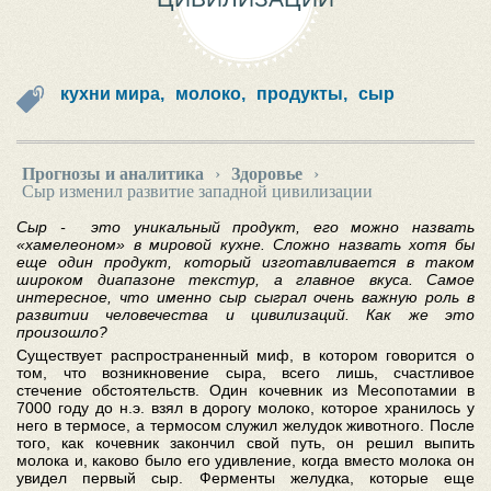
кухни мира,
молоко,
продукты,
сыр
Прогнозы и аналитика
›
Здоровье
›
Сыр изменил развитие западной цивилизации
Сыр - это уникальный продукт, его можно назвать
«хамелеоном» в мировой кухне. Сложно назвать хотя бы
еще один продукт, который изготавливается в таком
широком диапазоне текстур, а главное вкуса. Самое
интересное, что именно сыр сыграл очень важную роль в
развитии человечества и цивилизаций. Как же это
произошло?
Существует распространенный миф, в котором говорится о
том, что возникновение сыра, всего лишь, счастливое
стечение обстоятельств. Один кочевник из Месопотамии в
7000 году до н.э. взял в дорогу молоко, которое хранилось у
него в термосе, а термосом служил желудок животного. После
того, как кочевник закончил свой путь, он решил выпить
молока и, каково было его удивление, когда вместо молока он
увидел первый сыр. Ферменты желудка, которые еще