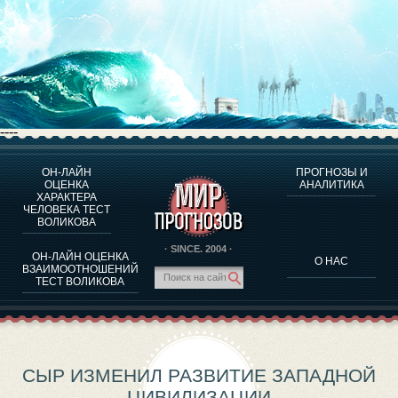
----
ОН-ЛАЙН
ПРОГНОЗЫ И
О ПРОГРАММЕ
ОЦЕНКА
АНАЛИТИКА
ХАРАКТЕРА
ОЦЕНКА ХАРАКТЕРA ЧЕЛОВЕКА
ЧЕЛОВЕКА ТЕСТ
ОЦЕНКА ХАРАКТЕРА ВЫДАЮЩИХСЯ ЛИЧНОСТЕЙ
ВОЛИКОВА
О ПРОГРАММЕ
· SINCE. 2004 ·
ОН-ЛАЙН ОЦЕНКА
О НАС
ТЕСТ НА СОВМЕСТИМОСТЬ ВОЛИКОВА
ВЗАИМООТНОШЕНИЙ
ТЕСТ ВОЛИКОВА
ПРОГНОЗЫ И АНАЛИТИКА
СЫР ИЗМЕНИЛ РАЗВИТИЕ ЗАПАДНОЙ
ЦИВИЛИЗАЦИИ