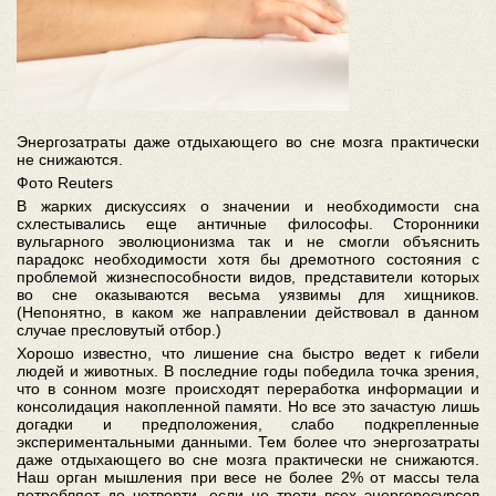
Энергозатраты даже отдыхающего во сне мозга практически
не снижаются.
Фото Reuters
В жарких дискуссиях о значении и необходимости сна
схлестывались еще античные философы. Сторонники
вульгарного эволюционизма так и не смогли объяснить
парадокс необходимости хотя бы дремотного состояния с
проблемой жизнеспособности видов, представители которых
во сне оказываются весьма уязвимы для хищников.
(Непонятно, в каком же направлении действовал в данном
случае пресловутый отбор.)
Хорошо известно, что лишение сна быстро ведет к гибели
людей и животных. В последние годы победила точка зрения,
что в сонном мозге происходят переработка информации и
консолидация накопленной памяти. Но все это зачастую лишь
догадки и предположения, слабо подкрепленные
экспериментальными данными. Тем более что энергозатраты
даже отдыхающего во сне мозга практически не снижаются.
Наш орган мышления при весе не более 2% от массы тела
потребляет до четверти, если не трети всех энергоресурсов