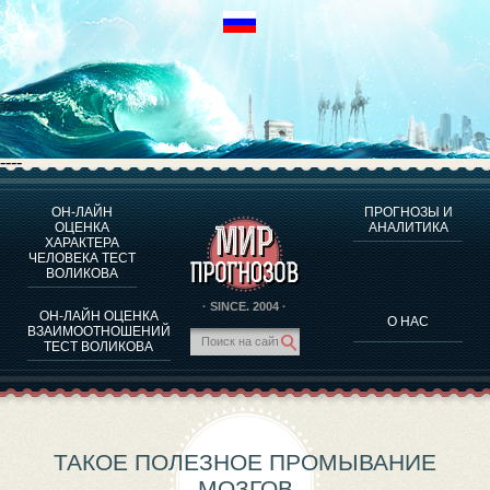
----
ОН-ЛАЙН
ПРОГНОЗЫ И
О ПРОГРАММЕ
ОЦЕНКА
АНАЛИТИКА
ХАРАКТЕРА
ОЦЕНКА ХАРАКТЕРA ЧЕЛОВЕКА
ЧЕЛОВЕКА ТЕСТ
ОЦЕНКА ХАРАКТЕРА ВЫДАЮЩИХСЯ ЛИЧНОСТЕЙ
ВОЛИКОВА
О ПРОГРАММЕ
· SINCE. 2004 ·
ОН-ЛАЙН ОЦЕНКА
О НАС
ТЕСТ НА СОВМЕСТИМОСТЬ ВОЛИКОВА
ВЗАИМООТНОШЕНИЙ
ТЕСТ ВОЛИКОВА
ПРОГНОЗЫ И АНАЛИТИКА
ТАКОЕ ПОЛЕЗНОЕ ПРОМЫВАНИЕ
МОЗГОВ