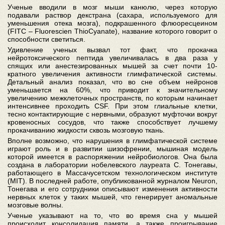
Ученые вводили в мозг мыши канюлю, через которую
подавали раствор декстрана (сахара, используемого для
уменьшения отека мозга), подкрашенного флюоресцеином
(FITC – Fluorescien ThioCyanate), название которого говорит о
способности светиться.
Удивление ученых вызвал тот факт, что прокачка
нейротоксического пептида увеличивалась в два раза у
спящих или анестезированных мышей за счет почти 10-
кратного увеличения активности глимфатической системы.
Детальный анализ показал, что во сне объем нейронов
уменьшается на 60%, что приводит к значительному
увеличению межклеточных пространств, по которым начинает
интенсивнее проходить CSF. При этом глиальные клетки,
тесно контактирующие с нервными, образуют муфточки вокруг
кровеносных сосудов, что также способствует лучшему
прокачиванию жидкости сквозь мозговую ткань.
Вполне возможно, что нарушения в глимфатической системе
играют роль и в развитии шизофрении, мышиная модель
которой имеется в распоряжении нейробиологов. Она была
создана в лаборатории нобелевского лауреата С. Тонегавы,
работающего в Массачусетском технологическом институте
(MIT). В последней работе, опубликованной журналом Neuron,
Тонегава и его сотрудники описывают изменения активности
нервных клеток у таких мышей, что генерирует аномальные
мозговые волны.
Ученые указывают на то, что во время сна у мышей
происходит консолидация памяти, а также проигрывание