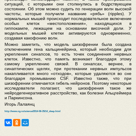
ситуаций, с которыми они столкнулись в бодрствующем
состоянии. Об этом можно судить по генерации волн высокой
частоты, которые получили название «рябь» (ripples). У
нормальных мышей происходит последовательное включение
особых клеток «местоположения», находящихся в
гиппокампе, лежащем на основании височной доли. У
модельных мышей клетки активируются одновременно,
создавая какофонию волн.
Можно заметить, что модель шизофрении была создана
отключением гена кальцинейрина, который необходим для
укрепления синапсов, то есть точек соединения нервных
клеток. Известно, что память возникает благодаря этому
самому укреплению связей. В синапсах, вернее, в
синаптических щелях, при протекании нервных импульсов
накапливается много «отходов», которые удаляются во сне
благодаря промыванию CSF. Известно также, что при
шизофрении отмечается гибель нейронов. Поэтому некоторые
исследователи полагают, что шизофрения такое же
нейродегенеративное расстройство, как болезни Альцгеймера
и Паркинсона.
Игорь Лалаянц
http://www.ng.ru/science/2014-06-25/14_sleep.html