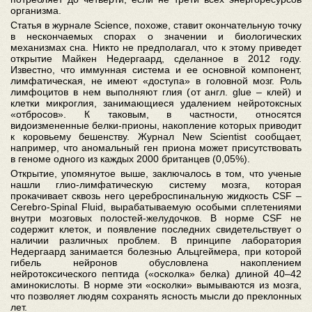
организма.
Статья в журнале Science, похоже, ставит окончательную точку
в нескончаемых спорах о значении и биологических
механизмах сна. Никто не предполагал, что к этому приведет
открытие Майкен Недергаард, сделанное в 2012 году.
Известно, что иммунная система и ее основной компонент,
лимфатическая, не имеют «доступа» в головной мозг. Роль
лимфоцитов в нем выполняют глия (от англ. glue – клей) и
клетки микроглия, занимающиеся удалением нейротоксных
«отбросов». К таковым, в частности, относятся
видоизмененные белки-прионы, накопление которых приводит
к коровьему бешенству. Журнал New Scientist сообщает,
например, что аномальный ген приона может присутствовать
в геноме одного из каждых 2000 британцев (0,05%).
Открытие, упомянутое выше, заключалось в том, что ученые
нашли глио-лимфатическую систему мозга, которая
прокачивает сквозь него цереброспинальную жидкость CSF –
Cerebro-Spinal Fluid, вырабатываемую особыми сплетениями
внутри мозговых полостей-желудочков. В норме CSF не
содержит клеток, и появление последних свидетельствует о
наличии различных проблем. В принципе лаборатория
Недергаард занимается болезнью Альцгеймера, при которой
гибель нейронов обусловлена накоплением
нейротоксического пептида («осколка» белка) длиной 40–42
аминокислоты. В норме эти «осколки» вымываются из мозга,
что позволяет людям сохранять ясность мысли до преклонных
лет.