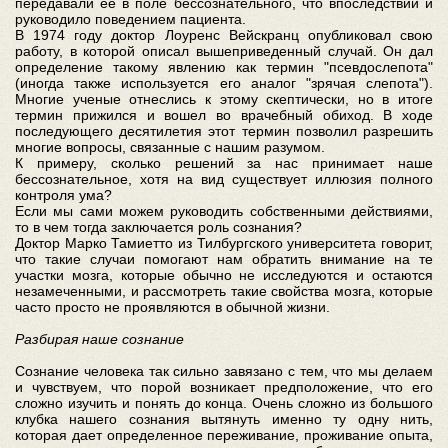
передавали ее в поле бессознательного, что впоследствии и
руководило поведением пациента.
В 1974 году доктор Лоуренс Вейскранц опубликовал свою
работу, в которой описал вышеприведенный случай. Он дал
определение такому явлению как термин "псевдослепота"
(иногда также используется его аналог "зрячая слепота").
Многие ученые отнеслись к этому скептически, но в итоге
термин прижился и вошел во врачебный обиход. В ходе
последующего десятилетия этот термин позволил разрешить
многие вопросы, связанные с нашим разумом.
К примеру, сколько решений за нас принимает наше
бессознательное, хотя на вид существует иллюзия полного
контроля ума?
Если мы сами можем руководить собственными действиями,
то в чем тогда заключается роль сознания?
Доктор Марко Тамиетто из Тилбургского университета говорит,
что такие случаи помогают нам обратить внимание на те
участки мозга, которые обычно не исследуются и остаются
незамеченными, и рассмотреть такие свойства мозга, которые
часто просто не проявляются в обычной жизни.
Разбирая наше сознание
Сознание человека так сильно завязано с тем, что мы делаем
и чувствуем, что порой возникает предположение, что его
сложно изучить и понять до конца. Очень сложно из большого
клубка нашего сознания вытянуть именно ту одну нить,
которая дает определенное переживание, проживание опыта,