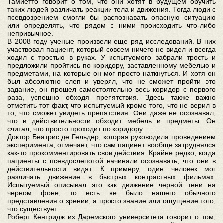
Тамиетто говорит о том, что они хотят в будущем обучить
таких людей различать реакции тела и движения. Тогда люди с
псевдозрением смогли бы распознавать опасную ситуацию
или определять, что рядом с ними происходить что-либо
непривычное.
В 2008 году ученые произвели еще ряд исследований. В них
участвовал пациент, который совсем ничего не видел и всегда
ходил с тростью в руках. У испытуемого забрали трость и
предложили пройтись по коридору, заставленному мебелью и
предметами, на которые он мог просто наткнуться. И хотя он
был абсолютно слеп и уверял, что не сможет пройти это
задание, он прошел самостоятельно весь коридор с первого
раза, успешно обходя препятствия. Здесь также важно
отметить тот факт, что испытуемый кроме того, что не верил в
то, что сможет увидеть препятствия. Они даже не осознавал,
что в действительности обходит мебель и предметы. Он
считал, что просто проходит по коридору.
Доктор Беатрис де Гельдер, которая руководила проведением
эксперимента, отмечает, что сам пациент вообще затруднялся
как-то прокомментировать свои действия. Крайне редко, когда
пациенты с псевдослепотой начинали осознавать, что они в
действительности видят. К примеру, один человек мог
различать движение в быстрых контрастных фильмах.
Испытуемый описывал это как движение черной тени на
черном фоне, то есть не было нашего обычного
представления о зрении, а просто знание или ощущение того,
что существует.
Роберт Кентридж из Даремского университета говорит о том,