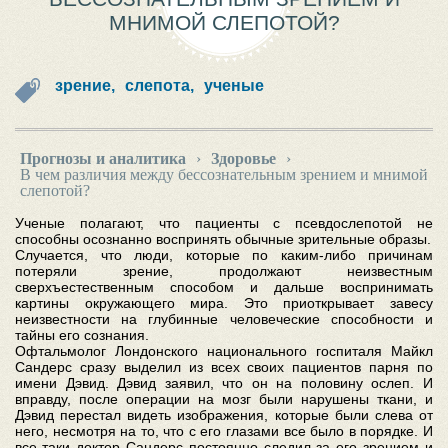
МНИМОЙ СЛЕПОТОЙ?
зрение,
слепота,
ученые
Прогнозы и аналитика
›
Здоровье
›
В чем различия между бессознательным зрением и мнимой
слепотой?
Ученые полагают, что пациенты с псевдослепотой не
способны осознанно воспринять обычные зрительные образы.
Случается, что люди, которые по каким-либо причинам
потеряли зрение, продолжают неизвестным
сверхъестественным способом и дальше воспринимать
картины окружающего мира. Это приоткрывает завесу
неизвестности на глубинные человеческие способности и
тайны его сознания.
Офтальмолог Лондонского национального госпиталя Майкл
Сандерс сразу выделил из всех своих пациентов парня по
имени Дэвид. Дэвид заявил, что он на половину ослеп. И
вправду, после операции на мозг были нарушены ткани, и
Дэвид перестал видеть изображения, которые были слева от
него, несмотря на то, что с его глазами все было в порядке. И
все-таки доктор Сандерс постоянно следил за его зрением и