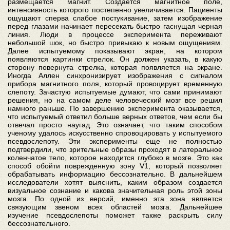
размещается магнит. Создается магнитное поле,
интенсивность которого постепенно увеличивается. Пациенты
ощущают сперва слабое постукивание, затем изображение
перед глазами начинает пересекать быстро гаснущая черная
линия. Люди в процессе эксперимента переживают
небольшой шок, но быстро привыкаю к новым ощущениям.
Далее испытуемому показывают экран, на котором
появляются картинки стрелок. Он должен указать, в какую
сторону повернута стрелка, которая появляется на экране.
Иногда Аллен синхронизирует изображения с сигналом
прибора магнитного поля, который провоцирует временную
слепоту. Зачастую испытуемые думают, что сами принимают
решения, но на самом деле человеческий мозг все решил
намного раньше. По завершению эксперимента оказывается,
что испытуемый ответил больше верных ответов, чем если бы
отвечал просто наугад. Это означает, что таким способом
ученому удалось искусственно спровоцировать у испытуемого
псевдослепоту. Эти эксперименты еще не полностью
подтвердили, что зрительные образы проходят в латеральное
коленчатое тело, которое находится глубоко в мозге. Это как
способ обойти поврежденную зону V1, который позволяет
обрабатывать информацию бессознательно. В дальнейшем
исследователи хотят выяснить, каким образом создается
визуальное сознание и какова значительная роль этой зоны
мозга. По одной из версий, именно эта зона является
связующим звеном всех областей мозга. Дальнейшее
изучение псевдослепоты поможет также раскрыть силу
бессознательного.