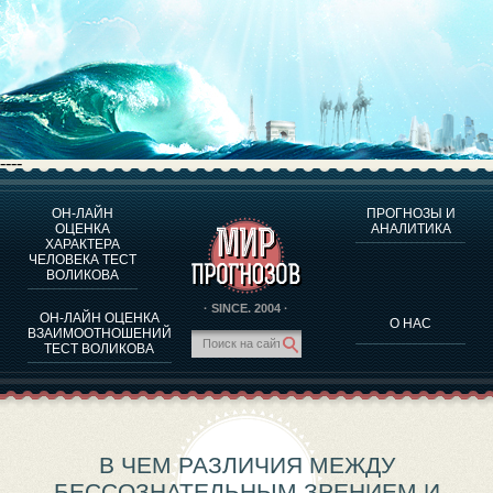
----
ОН-ЛАЙН
ПРОГНОЗЫ И
О ПРОГРАММЕ
ОЦЕНКА
АНАЛИТИКА
ХАРАКТЕРА
ОЦЕНКА ХАРАКТЕРA ЧЕЛОВЕКА
ЧЕЛОВЕКА ТЕСТ
ОЦЕНКА ХАРАКТЕРА ВЫДАЮЩИХСЯ ЛИЧНОСТЕЙ
ВОЛИКОВА
О ПРОГРАММЕ
· SINCE. 2004 ·
ОН-ЛАЙН ОЦЕНКА
О НАС
ТЕСТ НА СОВМЕСТИМОСТЬ ВОЛИКОВА
ВЗАИМООТНОШЕНИЙ
ТЕСТ ВОЛИКОВА
ПРОГНОЗЫ И АНАЛИТИКА
В ЧЕМ РАЗЛИЧИЯ МЕЖДУ
БЕССОЗНАТЕЛЬНЫМ ЗРЕНИЕМ И