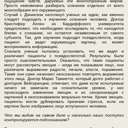
ощущение чувств, даруемых эти многообразным миром.
Просто невозможно разбирать сознание отдельно от всего
многообразия его окружающего.
Случай с Дэниелом натолкнул ученых на идею, как именно
следует подходить к изучению сознания человека. Доктор
Кристофер Аллен из Кардиффского университета
предположил, что необходимо исследовать то, что находится
близко к сознанию, но остается независимым от самого
субъекта. Так, для изучения подходит псевдослепота, когда
пациент не видит окружающую картину, но может
воспринимать информацию.
Сначала ученые пытались установить, что же видят и
различают пациенты с псевдослепотой. Результаты были
просто ошеломительными. Оказалось, что такие пациенты
могут рассмотреть эмоции – когда им показывали лицо, они
различали выражение радости, печали, злости, поражения.
Также они сами начинают неосознанно повторять выражение
этого лица. Доктор Марко Тамиетто, который долго работал с
доктором Вейскранцем, отмечает, что даже если испытуемые
ничего не замечали на сознательном уровне, у них
происходило изменение эмоции и их синхронизация с
картинкой в неосознаваемом визуально пятне. Кроме эмоции,
пациенты могли дублировать признаки стресса, если на
картине было изображено лицо испуганного человека.
Что мы видим на самом деле и насколько наши поступки
контролируются подсознанием?