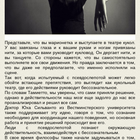
Представьте, что вы марионетка и выступаете в театре кукол.
У вас завязаны глаза и к вашим рукам и ногам привязаны
нити, за которые вами руководит кукловод. Он дергает нити, и
вы танцуете. Со стороны кажется, что вы самостоятельно
выполняете все свои движения. Но правда заключается в том,
что вы даже не предполагаете, что именно исполняли на
сцене.
Так вот, когда испытуемый с псевдослепотой может легко
обойти встающие препятствия, это выглядит как кукольный
театр, где его действиями руководит бессознательное.
По словам Тамиетто, мы уверены, что сами приняли решение,
однако в действительности наш мозг еще задолго до нас все
проанализировал и решил все сам.
Доктор Юха Сильванто из Вестминстерского университета
также поддерживает эту идею, говоря о том, что сознание
необходимо для координации нашего поведения, но основная
работа и принятие решений происходит вне его.
Люди с псевдослепотой познают окружающую
действительность, взаимодействуя с бессознательным.
В свое время философы также начали задумываться о том,