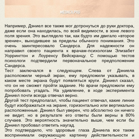
Например, Дэниел все также мог дотронуться до руки доктора,
даже если она находилась, по всей видимости, в зоне левого
поля зрения. Это выглядело так, как будто им двигало «второе
зрение», выходившее за пределы обычного понимания. Это
очень заинтересовало Сандерса. Для надежности он
направил своего пациента к врачам-психологам Элизабет
Уоррингтон и Лоуренсу Вейскранцу. С помощью тестов
психологи подтвердили первоначальное предположение
Сандерса.
Тест заключался в следующем. Слева от Дэниела
расположили черный экран, ему предложили указывать, в
каком месте экрана будут появляться круги. Дэниел сказал,
что он не сможет пройти задание. Но врачи предложили ему
попробовать угадать. На удивление, в ходе эксперимента
Дэниел почти всегда отвечал верно.
Другой тест предполагал, чтобы пациент отвечал, какие линии
будут изображаться на экране, горизонтально или вертикально
расположенные. Дэниел был уверен, что абсолютно он ничего
не видит, но в результате его ответы были верны в 80%
случаев. Это вероятность значительно выше, чем если бы
Дэниел пробовал ответить наугад.
Это подтвердило, что здоровые глаза Дэниела все также
воспринимали окружающую картинку действительности и