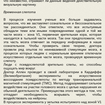
что неизвестно, отражают ли данные видения действительную
визуальную картинку.
Временная слепота
В процессе изучения ученые все больше задавались
вопросом, что же заставляет сознательное и бессознательное
так рассоединяться. Они отметили, что все испытуемые
обладали теми или иными повреждениями одной и той же
части мозга – зона V1, первичная зрительная кора, которая
находится в тыльной части мозга. Так они предположили, что
эта часть мозга отвечает за передачу информации в наше
сознательное. Чтобы проверить свою теорию, доктора
провели ряд опытов по неинвазивной стимуляции мозга, в
процессе которых людям с нормальным зрением отключали
искусственно отдельные части мозга, провоцируя временную
слепоту.
Люди с псевдослепотой зрительно слепы, но способны
ощущать мир вокруг.
Доктор Аллен проводит в своей лаборатории в Кардиффе
(Великобритания) эксперименты на искусственное
воссоздание псевдослепоты по методу транскраниальной
магнитной стимуляцией (ТМС). Метод подразумевает сильное
воздействие на участки головного мозга с целью нарушения их
обычной деятельности. Преимущества этого метода в том, что
отпадает необходимость вскрывать череп, чтобы
воздействовать на нейроны.
В процессе эксперимента у затылка испытуемого над зоной V1