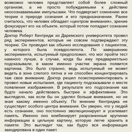
возможно человек представляет собой более сложный
организм, а не просто побуждаемыми к действию
неосознаваемыми импульсами. Что подвергает сомнению все
теории о природе сознания и его предназначении. Ранее
считалось, что человек обладает «центром внимания», зрение
фокусирует его на объекте, который потом попадает сознание
человека.
Доктор Роберт Кентридж из Даремского университета провел
ряд экспериментов, которые не совсем подтверждают эту
теорию. Он проводил как обычно исследования с пациентом,
у которого была псевдослепота. По завершению
эксперимента, испытуемый предположил, что мог пройти тест
намного лучше, в случае, когда бы ему предвариетльно
подсказывали, в каком именно участке экрана появится
картинка. Это было странно, ведь испытуемый не может
видеть в зоне слепого пятна и не способен концентрировать
там свое внимание. Доктор решил поэкспериментировать и
провел новые испытания, где пациенту подсказывали о месте
появления изображения. В результате его подсознание как
будто начало действовать быстрее и эффективнее. Это
выглядело, как если бы он уделял больше внимания, но не
зная какому именно объекту. По мнению Кентриджа не
существует особого центра внимания. Он уверен, что у людей
есть сознание, оно постоянно эволюционирует и усиливает
память. Именно оно комбинирует разрозненные крупинки
информации в цельную картину, которую легче хранить в
памяти. Это выглядит так, как будто вся информация
закодирована в один пакет.