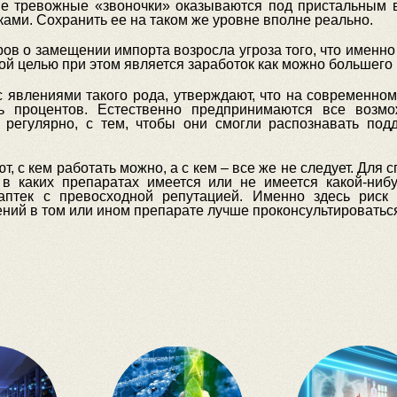
ые тревожные «звоночки» оказываются под пристальным 
ками. Сохранить ее на таком же уровне вполне реально.
ов о замещении импорта возросла угроза того, что именно 
ой целью при этом является заработок как можно большего 
 явлениями такого рода, утверждают, что на современно
ать процентов. Естественно предпринимаются все возм
регулярно, с тем, чтобы они смогли распознавать подд
, с кем работать можно, а с кем – все же не следует. Для 
 в каких препаратах имеется или не имеется какой-ниб
 аптек с превосходной репутацией. Именно здесь риск
нений в том или ином препарате лучше проконсультировать