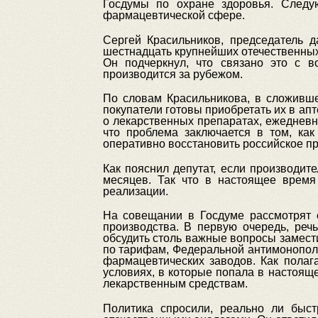
Госдумы по охране здоровья. Следу
фармацевтической сфере.
Сергей Красильников, председатель д
шестнадцать крупнейших отечественны
Он подчеркнул, что связано это с в
производится за рубежом.
По словам Красильникова, в сложивше
покупатели готовы приобретать их в апт
о лекарственных препаратах, ежедневн
что проблема заключается в том, как
оперативно восстановить российское п
Как пояснил депутат, если производит
месяцев. Так что в настоящее время
реализации.
На совещании в Госдуме рассмотрят 
производства. В первую очередь, реч
обсудить столь важные вопросы замес
по тарифам, Федеральной антимонополь
фармацевтических заводов. Как полаг
условиях, в которые попала в настоящ
лекарственным средствам.
Политика спросили, реально ли быс