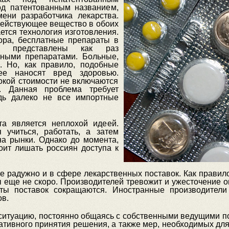
д патентованным названием,
ени разработчика лекарства.
 действующее вещество в обоих
ется технология изготовления.
тора, бесплатные препараты в
ми представлены как раз
ьными препаратами. Больные,
ь. Но, как правило, подобные
ее наносят вред здоровью.
окой стоимости не включаются
я. Данная проблема требует
дь далеко не все импортные
а является неплохой идеей.
 учиться, работать, а затем
на рынки. Однако до момента,
тоит лишать россиян доступа к
не радужно и в сфере лекарственных поставок. Как правило
ы еще не скоро. Производителей тревожит и ужесточение 
аты поставок сокращаются. Иностранные производители 
ов.
ситуацию, постоянно общаясь с собственными ведущими по
тивного принятия решения, а также мер, необходимых для 