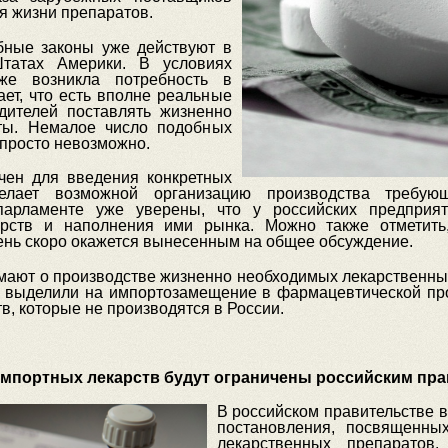
я жизни препаратов.
бные законы уже действуют в
татах Америки. В условиях
же возникла потребность в
ает, что есть вполне реальные
дителей поставлять жизненно
ты. Немалое число подобных
 просто невозможно.
чен для введения конкретных
елает возможной организацию производства требующ
парламенте уже уверены, что у российских предприят
арств и наполнения ими рынка. Можно также отметить,
ень скоро окажется вынесенным на общее обсуждение.
мают о производстве жизненно необходимых лекарственны
ей выделили на импортозамещение в фармацевтической пр
в, которые не производятся в России.
импортных лекарств будут ограничены российским пр
В российском правительстве 
постановления, посвященны
лекарственных препарато