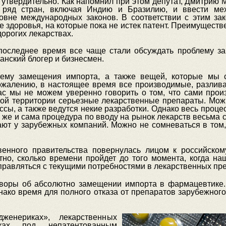
 утвердительно. Как напомнил при этом депутат, Дмитрию 
 ряд стран, включая Индию и Бразилию, и ввести мех
овне международных законов. В соответствии с этим зак
здоровья, на которые пока не истек патент. Преимуществен
дорогих лекарствах.
последнее время все чаще стали обсуждать проблему з
ганский блогер и бизнесмен.
тему замещения импорта, а также вещей, которые мы с
сожалению, в настоящее время все производимые, разли
ас мы не можем уверенно говорить о том, что сами прои
кой территории серьезные лекарственные препараты. Мож
ы, а также ведутся некие разработки. Однако весь проце
у же и сама процедура по вводу на рынок лекарств весьма 
ают у зарубежных компаний. Можно не сомневаться в том,
енного правительства повернулась лицом к российскому
ятно, сколько времени пройдет до того момента, когда 
правляться с текущими потребностями в лекарственных пр
оры об абсолютно замещении импорта в фармацевтике. 
нако время для полного отказа от препаратов зарубежног
енериках», лекарственных
ках под непатентованным