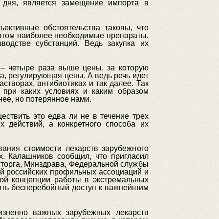
 дня, является замещение импорта в
ъективные обстоятельства таковы, что
этом наиболее необходимые препараты.
водстве субстанций. Ведь закупка их
 – четыре раза выше цены, за которую
ма, регулирующая цены. А ведь речь идет
творах, антибиотиках и так далее. Так
, при каких условиях и каким образом
ее, но потерянное нами.
ествить это едва ли не в течение трех
 действий, а конкретного способа их
ания стоимости лекарств зарубежного
х. Калашников сообщил, что пригласил
торга, Минздрава, Федеральной службы
ей российских профильных ассоциаций и
кой концепции работы в экстремальных
чить бесперебойный доступ к важнейшим
изненно важных зарубежных лекарств