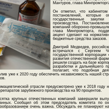
Мантуров, глава Минпромторг
Он отметил, что кабинетом
постановлений, которые 
государственные закупки
производства. Постановлен
компаний оборонно-промышлен
глава Минпромторга, подд
акцент сделают на норматив
бюджетные средства заказов.
Дмитрий Медведев, российск
встречался с Сергеем Ч
государственной корпорации 
развития отечественной фарм
решили создать на базе корпо
разработки и дальнейшего п
полагает, что подобная дея
лив уже к 2020 году обеспечить независимость нашей стр
ов.
ацевтической отрасли предусмотрено уже к 2018 году н
репаратов зарубежного производства на 90 процентов.
сятка крупных отечественных компаний завершили выпу
анных. Сообщил об этом председатель комитета по о
нообразованием очень важна. Обсуждать ее планируют на