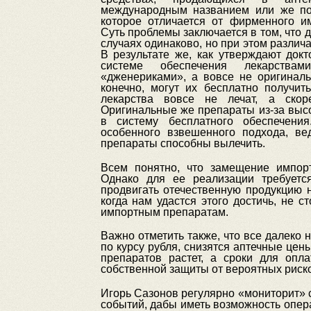
международным названием или же по
которое отличается от фирменного им
Суть проблемы заключается в том, что
случаях одинаково, но при этом различа
В результате же, как утверждают док
системе обеспечения лекарства
«дженериками», а вовсе не оригинал
конечно, могут их бесплатно получит
лекарства вовсе не лечат, а скор
Оригинальные же препараты из-за выс
в систему бесплатного обеспечени
особенного взвешенного подхода, ве
препараты способны вылечить.
Всем понятно, что замещение импорт
Однако для ее реализации требуется
продвигать отечественную продукцию 
когда нам удастся этого достичь, не с
импортным препаратам.
Важно отметить также, что все далеко 
по курсу рубля, снизятся аптечные цен
препаратов растет, а сроки для опл
собственной защиты от вероятных риск
Игорь Сазонов регулярно «мониторит» 
событий, дабы иметь возможность опера