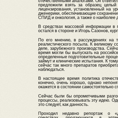
отечественными аналогами. Он ответил
предложили взять за образец целый
лицензирования, установленный на ур
дженерики, обеспечивающие сохранение 
СПИД и онкология, а также о наиболее 
В средствах массовой информации в 
остался в стороне и Игорь Сазонов, кур
По его мнению, в рассуждениях на 
реалистического посыла. К великому 
деле, зарубежного производства. Сейч
время могли бы выпускать на российс
определенные подготовительные процесс
займут и клинические испытания. К том
сейчас так много препаратов приобрет
наблюдаться.
В настоящее время политика отечеств
конечно, очень хорошо, однако непон
окажется в состоянии самостоятельно с
Сейчас были бы опрометчивыми разгов
процессы, реализовывать эту идею. Од
это следует, как данность.
Проходил недавно репортаж о «дж
средствах, продающихся в апте