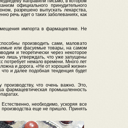
Медведеву направили письмо, в котором
анизм официального принудительного
оном, разрешено выпускать лекарства,
но речь идет о таких заболеваниях, как
амещения импорта в фармацевтике. Не
пособны производить сами, маловато
ваемые или фасуемые товары, на самом
зводим и теоретически через некоторое
но лишь утверждать, что уже запущены
сс потребует немало времени. Много лет
сложна и дорога. «Не от хорошей жизни»
 что и далее подобная тенденция будет
 производству, что очень важно. Это,
наша фармацевтическая промышленность
епаратах.
Естественно, необходимо, ускоряя все
о производства еще не пришло. Принять