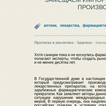
ПРОИЗВО
аптеки,
лекарства,
фармацевти
Прогнозы и аналитика
›
Здоровье
›
Замеща
Хотя санкции пока и не коснулись фарм
полагают эксперты, чтобы создать рын
и не менее десятка лет.
В Государственной думе в настоящее
который предусматривает произво
лекарственных препаратов, на кот
зарубежные фармацевтические компа
прекратили. Как заявляют авторы данн
ситуации нарушение международных
мерой. В первую очередь, она нацелен
российских граждан в условиях отк