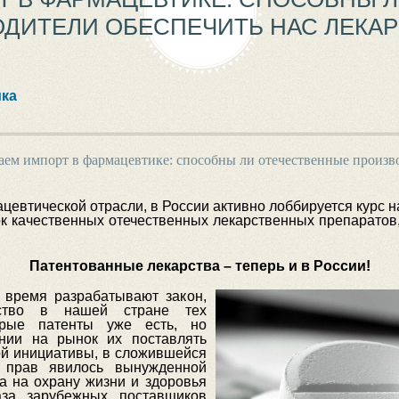
ДИТЕЛИ ОБЕСПЕЧИТЬ НАС ЛЕКА
ка
ем импорт в фармацевтике: способны ли отечественные произво
ацевтической отрасли, в России активно лоббируется курс
ок качественных отечественных лекарственных препарато
Патентованные лекарства – теперь и в России!
 время разрабатывают закон,
дство в нашей стране тех
орые патенты уже есть, но
нии на рынок их поставлять
ой инициативы, в сложившейся
 прав явилось вынужденной
а на охрану жизни и здоровья
аза зарубежных поставщиков