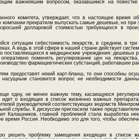
ющим важнейшим вопросом, оказавшимся на повестке
анного комитета, утверждает, что в настоящее время об
х компании прекратили выпускать самые дешевые, но при 
озросшей долларовой стоимостью требующихся в произ
йся ситуации себестоимость лекарств, в среднем, в три
еках. А ведь в этой сфере в нашей стране действует систе
о поставляющихся в медицинские учреждения: дешевых рас
 оперативно поменять регулирование цен на лекарства
роизводство фармацевтических субстанций, работавшее ран
елям предоставят некий карт-бланш, то они способны осущ
 насущным становится вопрос не необходимости данных
еще одну, не менее важную тему, касающуюся регулиров
ь идет о входящих в список жизненно важных препарата
тителей руководителей соответствующих ведомств Минпром
ной службы. К дискуссии пригласили также представител
ает Калашников, главной проблемой стала выработка не
ее время Россия. Необходимо это для того, чтобы обеспе
тро решить проблему замещения входящих в список ж