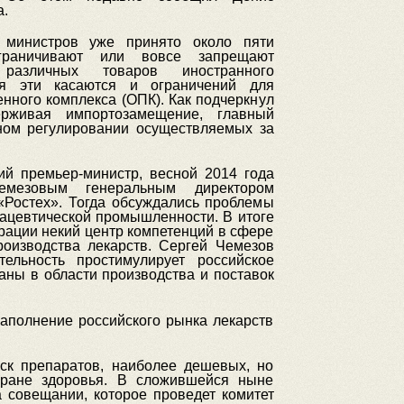
а.
 министров уже принято около пяти
ограничивают или вовсе запрещают
 различных товаров иностранного
ия эти касаются и ограничений для
ного комплекса (ОПК). Как подчеркнул
ерживая импортозамещение, главный
ном регулировании осуществляемых за
ий премьер-министр, весной 2014 года
емезовым генеральным директором
«Ростех». Тогда обсуждались проблемы
ацевтической промышленности. В итоге
рации некий центр компетенций в сфере
роизводства лекарств. Сергей Чемезов
тельность простимулирует российское
аны в области производства и поставок
аполнение российского рынка лекарств
ск препаратов, наиболее дешевых, но
хране здоровья. В сложившейся ныне
 совещании, которое проведет комитет