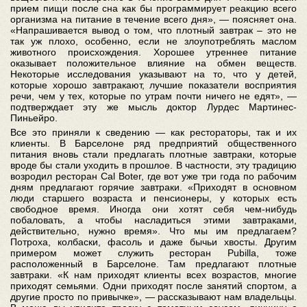
прием пищи после сна как бы программирует реакцию всего
организма на питание в течение всего дня», — поясняет она.
«Напрашивается вывод о том, что плотный завтрак – это не
так уж плохо, особенно, если не злоупотреблять маслом
животного происхождения. Хорошее утреннее питание
оказывает положительное влияние на обмен веществ.
Некоторые исследования указывают на то, что у детей,
которые хорошо завтракают, лучшие показатели восприятия
речи, чем у тех, которые по утрам почти ничего не едят», —
подтверждает эту же мысль доктор Лурдес Мартинес-
Пиньейро.
Все это приняли к сведению — как рестораторы, так и их
клиенты. В Барселоне ряд предприятий общественного
питания вновь стали предлагать плотные завтраки, которые
вроде бы стали уходить в прошлое. В частности, эту традицию
возродил ресторан Cal Boter, где вот уже три года по рабочим
дням предлагают горячие завтраки. «Приходят в основном
люди старшего возраста и пенсионеры, у которых есть
свободное время. Иногда они хотят себя чем-нибудь
побаловать, а чтобы насладиться этими завтраками,
действительно, нужно время». Что мы им предлагаем?
Потроха, колбаски, фасоль и даже бычьи хвосты. Другим
примером может служить ресторан Pubilla, тоже
расположенный в Барселоне. Там предлагают плотные
завтраки. «К нам приходят клиенты всех возрастов, многие
приходят семьями. Одни приходят после занятий спортом, а
другие просто по привычке», — рассказывают нам владельцы.