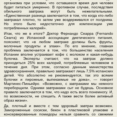
организма при условии, что оставшееся время дня человек
будет питаться умеренно. В противном случае, последствия
обильного завтрака могут быть нежелательными.
«Единственная разница заключается в том, что когда кто-либо
завтракал плотно, то затем уже воздерживался от полдника.
Но этого было недостаточно для компенсации уже
потребленных калорий».
Итак, что же в итоге? Доктор Фернандо Сеарра (Fernando
Cearra) из Испанской ассоциации диетического питания,
поясняет, что «в любом завтраке должны быть фрукты,
молочные продукты и злаки». По его мнению, главная
проблема заключается в том, что большинство населения
Испании вполне устраивает кофе с молоком и какая-нибудь
булочка. Эксперты считают, что на завтрак должно
приходиться 25% всех калорий, потребляемых человеком в
течение дня. При этом, согласно данным министерства
здравоохранения, правильно завтракают лишь 7,5% испанских
детей. Что абсолютно не рекомендуется, так это всякие
булочки и пирожные, выпекаемые не дома», — говорит
Мартинес-Пиньейро. «Возможно, с завтраками мы немного
переборщили. Одними завтраками сыт не будешь. Основное
правило заключается в том, что надо есть всего понемногу. И,
по возможности, не спешить. А также вести более активный
образ жизни».
Да, плотный и вместе с тем здоровый завтрак возможен.
Замороженные сосиски, бекон в пластиковой упаковке и
консервированные помидоры нельзя сравнить со свежими