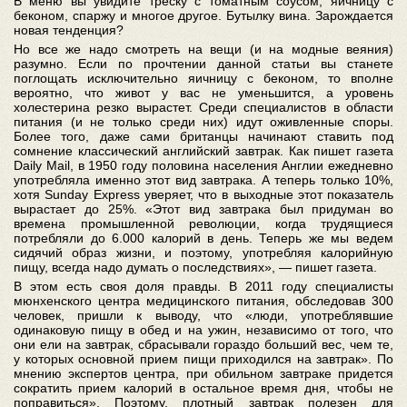
В меню вы увидите треску с томатным соусом, яичницу с
беконом, спаржу и многое другое. Бутылку вина. Зарождается
новая тенденция?
Но все же надо смотреть на вещи (и на модные веяния)
разумно. Если по прочтении данной статьи вы станете
поглощать исключительно яичницу с беконом, то вполне
вероятно, что живот у вас не уменьшится, а уровень
холестерина резко вырастет. Среди специалистов в области
питания (и не только среди них) идут оживленные споры.
Более того, даже сами британцы начинают ставить под
сомнение классический английский завтрак. Как пишет газета
Daily Mail, в 1950 году половина населения Англии ежедневно
употребляла именно этот вид завтрака. А теперь только 10%,
хотя Sunday Express уверяет, что в выходные этот показатель
вырастает до 25%. «Этот вид завтрака был придуман во
времена промышленной революции, когда трудящиеся
потребляли до 6.000 калорий в день. Теперь же мы ведем
сидячий образ жизни, и поэтому, употребляя калорийную
пищу, всегда надо думать о последствиях», — пишет газета.
В этом есть своя доля правды. В 2011 году специалисты
мюнхенского центра медицинского питания, обследовав 300
человек, пришли к выводу, что «люди, употреблявшие
одинаковую пищу в обед и на ужин, независимо от того, что
они ели на завтрак, сбрасывали гораздо больший вес, чем те,
у которых основной прием пищи приходился на завтрак». По
мнению экспертов центра, при обильном завтраке придется
сократить прием калорий в остальное время дня, чтобы не
поправиться». Поэтому, плотный завтрак полезен для