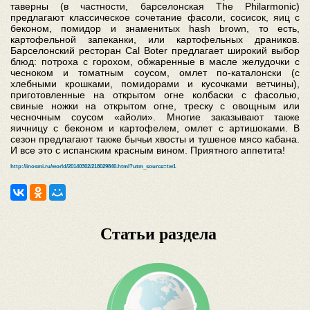
таверны (в частности, барселонская The Philarmonic)
предлагают классическое сочетание фасоли, сосисок, яиц с
беконом, помидор и знаменитых hash brown, то есть,
картофельной запеканки, или картофельных драников.
Барселонский ресторан Cal Boter предлагает широкий выбор
блюд: потроха с горохом, обжаренные в масле желудочки с
чесноком и томатным соусом, омлет по-каталонски (с
хлебными крошками, помидорами и кусочками ветчины),
приготовленные на открытом огне колбаски с фасолью,
свиные ножки на открытом огне, треску с овощным или
чесночным соусом «айоли». Многие заказывают также
яичницу с беконом и картофелем, омлет с артишоками. В
сезон предлагают также бычьи хвосты и тушеное мясо кабана.
И все это с испанским красным вином. Приятного аппетита!
http://inosmi.ru/world/20140302/218029840.html?utm_source=tw1
Статьи раздела