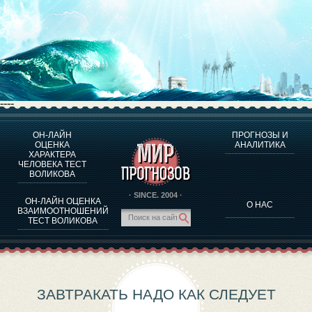
----
ОН-ЛАЙН
ПРОГНОЗЫ И
О ПРОГРАММЕ
ОЦЕНКА
АНАЛИТИКА
ХАРАКТЕРА
ОЦЕНКА ХАРАКТЕРA ЧЕЛОВЕКА
ЧЕЛОВЕКА ТЕСТ
ОЦЕНКА ХАРАКТЕРА ВЫДАЮЩИХСЯ ЛИЧНОСТЕЙ
ВОЛИКОВА
О ПРОГРАММЕ
· SINCE. 2004 ·
ОН-ЛАЙН ОЦЕНКА
О НАС
ТЕСТ НА СОВМЕСТИМОСТЬ ВОЛИКОВА
ВЗАИМООТНОШЕНИЙ
ТЕСТ ВОЛИКОВА
ПРОГНОЗЫ И АНАЛИТИКА
ЗАВТРАКАТЬ НАДО КАК СЛЕДУЕТ