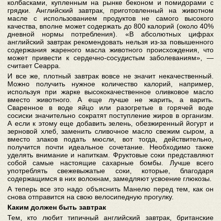
колбасками, купленным на рынке беконом и помидорами с
грядки. Английский завтрак, приготовленный на животном
масле с использованием продуктов не самого высокого
качества, вполне может содержать до 800 калорий (около 40%
дневной нормы потребления). «В абсолютных цифрах
английский завтрак рекомендовать нельзя из-за повышенного
содержания жареного масла животного происхождения, что
может привести к сердечно-сосудистым заболеваниям», —
считает Сеарра.
И все же, плотный завтрак вовсе не значит некачественный.
Можно получить нужное количество калорий, например,
используя при жарке высококачественное оливковое масло
вместо животного. А еще лучше не жарить, а варить.
Сваренное в воде яйцо или разогретые в горячей воде
сосиски значительно сократят поступление жиров в организм.
А если к этому еще добавить зелень, обезжиренный йогурт и
зерновой хлеб, заменить сливочное масло свежим сыром, а
вместо злаков подать мюсли, вот тогда, действительно,
получится почти идеальное сочетание. Необходимо также
уделять внимание и напиткам. Фруктовые соки представляют
собой самые настоящие сахарные бомбы. Лучше всего
употреблять свежевыжатые соки, которые, благодаря
содержащимся в них волокнам, замедляют усвоение глюкозы.
А теперь все это надо объяснить Манелю перед тем, как он
снова отправится на свою велосипедную прогулку.
Каким должен быть завтрак
Тем, кто любит типичный английский завтрак, британские