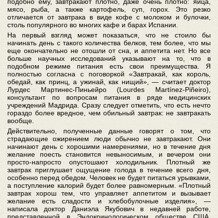
подобно ему, завтракают плотно, даже очень плотно: яйца,
мясо, рыба, а также картофель, суп, горох. Это резко
отличается от завтрака в виде кофе с молоком и булочки,
столь популярного во многих кафе и барах Испании.
На первый взгляд может показаться, что не стоило бы
начинать день с такого количества белков, тем более, что мы
еще окончательно не отошли от сна, и аппетита нет. Но все
больше научных исследований указывают на то, что в
подобном режиме питания есть свои преимущества. Я
полностью согласна с поговоркой «Завтракай, как король,
обедай, как принц, а ужинай, как нищий», — считает доктор
Лурдес Мартинес-Пиньейро (Lourdes Martínez-Piñeiro),
консультант по вопросам питания в ряде медицинских
учреждений Мадрида. Сразу следует отметить, что есть нечто
гораздо более вредное, чем обильный завтрак: не завтракать
вообще.
Действительно, полученные данные говорят о том, что
страдающие ожирением люди обычно не завтракают. Они
начинают день с хорошими намерениями, но в течение дня
желание поесть становится невыносимым, и вечером они
просто-напросто опустошают холодильник. Плотный же
завтрак приглушает ощущение голода в течение всего дня,
особенно перед обедом. Человек не будет питаться урывками,
а поступление калорий будет более равномерным. «Плотный
завтрак хорош тем, что управляет аппетитом и вызывает
желание есть сладости и хлебобулочные изделия», —
написала доктор Даниэла Якубович в недавней работе,
представленной в Эндокринологическом обществе США.