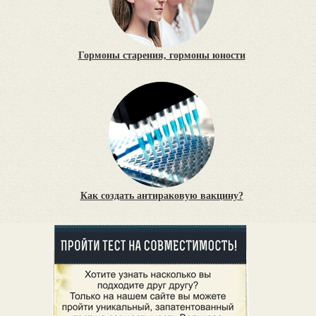
Гормоны старения, гормоны юности
Как создать антираковую вакцину?