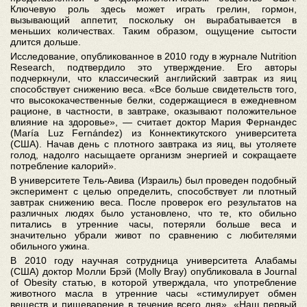
Ключевую роль здесь может играть грелин, гормон,
вызывающий аппетит, поскольку он вырабатывается в
меньших количествах. Таким образом, ощущение сытости
длится дольше.
Исследование, опубликованное в 2010 году в журнале Nutrition
Research, подтвердило это утверждение. Его авторы
подчеркнули, что классический английский завтрак из яиц
способствует снижению веса. «Все больше свидетельств того,
что высококачественные белки, содержащиеся в ежедневном
рационе, в частности, в завтраке, оказывают положительное
влияние на здоровье», — считает доктор Мария Фернандес
(María Luz Fernández) из Коннектикутского университета
(США). Начав день с плотного завтрака из яиц, вы утоляете
голод, надолго насыщаете организм энергией и сокращаете
потребление калорий».
В университете Тель-Авива (Израиль) был проведен подобный
эксперимент с целью определить, способствует ли плотный
завтрак снижению веса. После проверок его результатов на
различных людях было установлено, что те, кто обильно
питались в утренние часы, потеряли больше веса и
значительно убрали живот по сравнению с любителями
обильного ужина.
В 2010 году научная сотрудница университета Алабамы
(США) доктор Молли Брэй (Molly Bray) опубликовала в Journal
of Obesity статью, в которой утверждала, что употребление
животного масла в утренние часы «стимулирует обмен
веществ и пищеварение в течение всего дня». «Наш первый