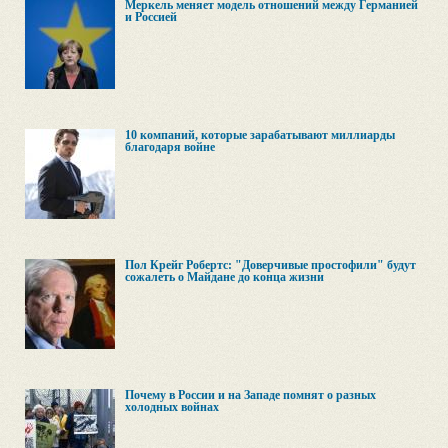
Меркель меняет модель отношений между Германией
и Россией
10 компаний, которые зарабатывают миллиарды
благодаря войне
Пол Крейг Робертс: "Доверчивые простофили" будут
сожалеть о Майдане до конца жизни
Почему в России и на Западе помнят о разных
холодных войнах