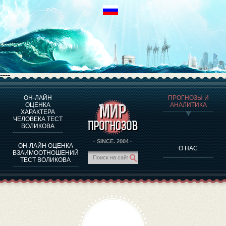
----
ОН-ЛАЙН
ПРОГНОЗЫ И
О ПРОГРАММЕ
ОЦЕНКА
АНАЛИТИКА
ХАРАКТЕРА
ОЦЕНКА ХАРАКТЕРA ЧЕЛОВЕКА
ЧЕЛОВЕКА ТЕСТ
ОЦЕНКА ХАРАКТЕРА ВЫДАЮЩИХСЯ ЛИЧНОСТЕЙ
ВОЛИКОВА
О ПРОГРАММЕ
· SINCE. 2004 ·
ОН-ЛАЙН ОЦЕНКА
О НАС
ТЕСТ НА СОВМЕСТИМОСТЬ ВОЛИКОВА
ВЗАИМООТНОШЕНИЙ
ТЕСТ ВОЛИКОВА
ПРОГНОЗЫ И АНАЛИТИКА