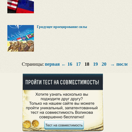
Грядущее проецирование силы
Страницы:
первая
←
16
17
18
19
20
→
послед