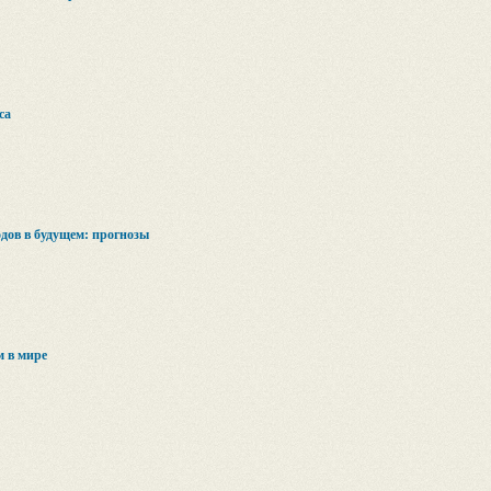
са
дов в будущем: прогнозы
м в мире