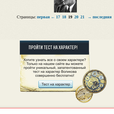
Страницы:
первая
←
17
18
19
20
21
→
последняя