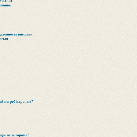
 России?
ование
деленность внешней
Китая
вой погреб Европы»?
щее не за горами?