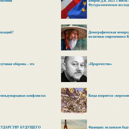
рясений
Бобров Д.В. 2025. Гибель
Футурологическое исслед
лизаций?
Демографическая неопре
политики современного 
лучшая оборона – это
«Пророчество»
в международных конфликтах
Когда взорвется «порохо
СУДАРСТВУ БУДУЩЕГО
Франция: исламское буду