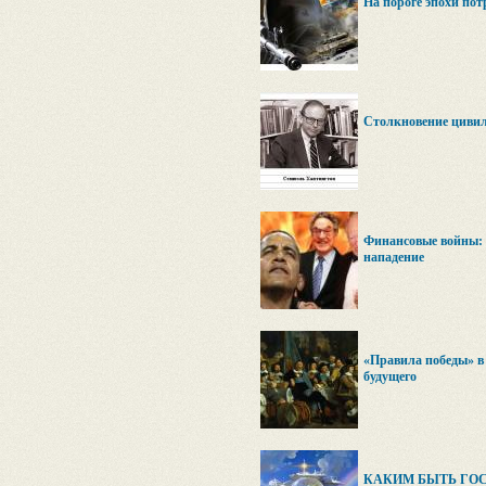
На пороге эпохи пот
Столкновение циви
Финансовые войны: 
нападение
«Правила победы» 
будущего
КАКИМ БЫТЬ ГО