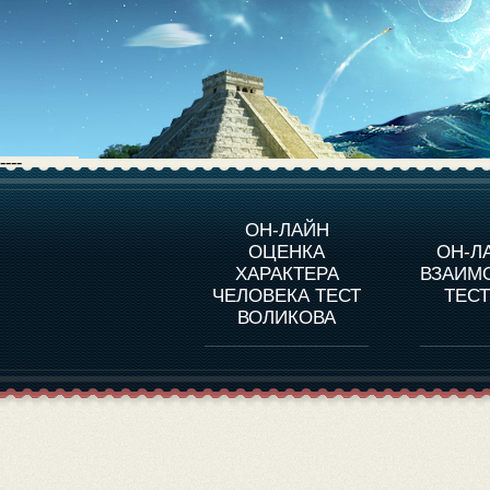
----
О ПРОГРАММЕ
О 
ОН-ЛАЙН
ОЦЕНКА
ОН-Л
ОЦЕНКА ХАРАКТЕРA
ЧЕЛОВЕКА
СОВ
ХАРАКТЕРА
ВЗАИМ
В
ЧЕЛОВЕКА ТЕСТ
ТЕС
ОЦЕНКА ХАРАКТЕРА
ВЫДАЮЩИХСЯ
ВОЛИКОВА
ЛИЧНОСТЕЙ