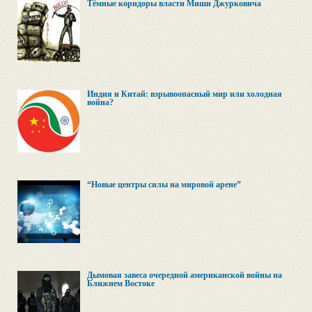
Тёмные коридоры власти Миши Джурковича
Индия и Китай: взрывоопасный мир или холодная
война?
“Новые центры силы на мировой арене”
Дымовая завеса очередной американской войны на
Ближнем Востоке