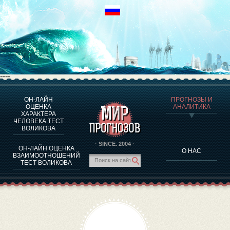
----
ОН-ЛАЙН
ПРОГНОЗЫ И
О ПРОГРАММЕ
ОЦЕНКА
АНАЛИТИКА
ХАРАКТЕРА
ОЦЕНКА ХАРАКТЕРA ЧЕЛОВЕКА
ЧЕЛОВЕКА ТЕСТ
ОЦЕНКА ХАРАКТЕРА ВЫДАЮЩИХСЯ ЛИЧНОСТЕЙ
ВОЛИКОВА
О ПРОГРАММЕ
· SINCE. 2004 ·
ОН-ЛАЙН ОЦЕНКА
О НАС
ТЕСТ НА СОВМЕСТИМОСТЬ ВОЛИКОВА
ВЗАИМООТНОШЕНИЙ
ТЕСТ ВОЛИКОВА
ПРОГНОЗЫ И АНАЛИТИКА