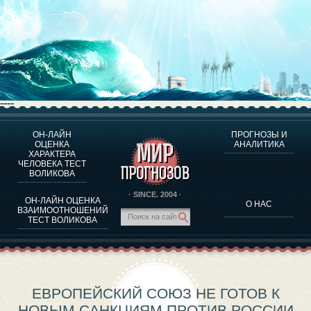
----
ОН-ЛАЙН
ПРОГНОЗЫ И
О ПРОГРАММЕ
ОЦЕНКА
АНАЛИТИКА
ХАРАКТЕРА
ОЦЕНКА ХАРАКТЕРA ЧЕЛОВЕКА
ЧЕЛОВЕКА ТЕСТ
ОЦЕНКА ХАРАКТЕРА ВЫДАЮЩИХСЯ ЛИЧНОСТЕЙ
ВОЛИКОВА
О ПРОГРАММЕ
· SINCE. 2004 ·
ОН-ЛАЙН ОЦЕНКА
О НАС
ТЕСТ НА СОВМЕСТИМОСТЬ ВОЛИКОВА
ВЗАИМООТНОШЕНИЙ
ТЕСТ ВОЛИКОВА
ПРОГНОЗЫ И АНАЛИТИКА
ЕВРОПЕЙСКИЙ СОЮЗ НЕ ГОТОВ К
НОВЫМ САНКЦИЯМ ПРОТИВ РОССИИ