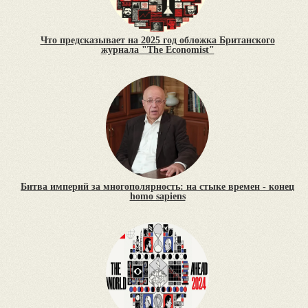
Что предсказывает на 2025 год обложка Британского
журнала "The Economist"
Битва империй за многополярность: на стыке времен - конец
homo sapiens