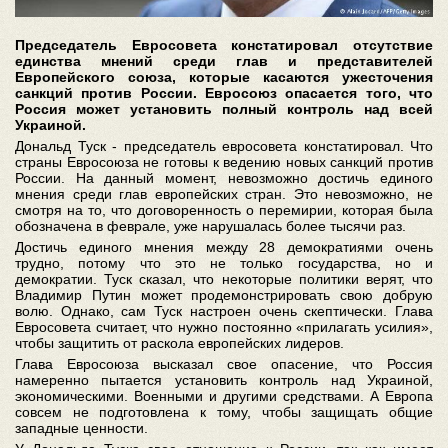
Председатель Евросовета констатировал отсутствие
единства мнений среди глав и представителей
Европейского союза, которые касаются ужесточения
санкций против России. Евросоюз опасается того, что
Россия может установить полный контроль над всей
Украиной.
Дональд Туск - председатель евросовета констатировал. Что
страны Евросоюза не готовы к ведению новых санкций против
России. На данный момент, невозможно достичь единого
мнения среди глав европейских стран. Это невозможно, не
смотря на то, что договоренность о перемирии, которая была
обозначена в феврале, уже нарушалась более тысячи раз.
Достичь единого мнения между 28 демократиями очень
трудно, потому что это не только государства, но и
демократии. Туск сказал, что некоторые политики верят, что
Владимир Путин может продемонстрировать свою добрую
волю. Однако, сам Туск настроен очень скептически. Глава
Евросовета считает, что нужно постоянно «прилагать усилия»,
чтобы защитить от раскола европейских лидеров.
Глава Евросоюза высказал свое опасение, что Россия
намеренно пытается установить контроль над Украиной,
экономическими. Военными и другими средствами. А Европа
совсем не подготовлена к тому, чтобы защищать общие
западные ценности.