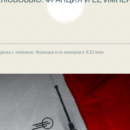
рижа с любовью: Франция и ее империя в XXI веке