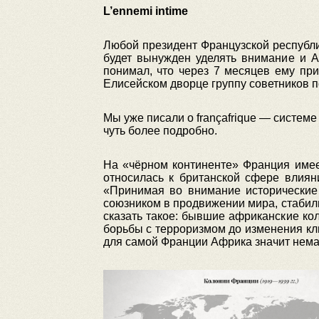
L’ennemi intime
Любой президент Французской республи
будет вынужден уделять внимание и А
понимал, что через 7 месяцев ему при
Елисейском дворце группу советников по
Мы уже писали о françafrique — систем
чуть более подробно.
На «чёрном континенте» Франция имеет
относилась к британской сфере влиян
«Принимая во внимание исторические 
союзником в продвижении мира, стабиль
сказать такое: бывшие африканские к
борьбы с терроризмом до изменения кл
для самой Франции Африка значит нема