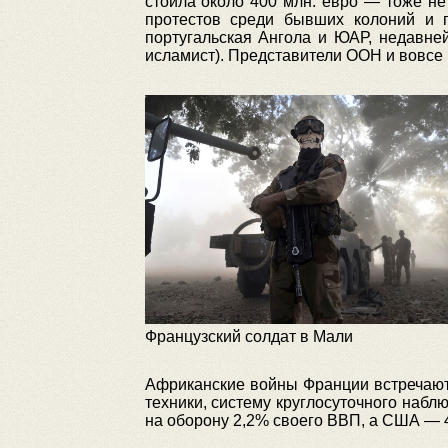
стоила около 400 млн. евро — тоже не
протестов среди бывших колоний и п
португальская Ангола и ЮАР, недавне
исламист). Представители ООН и вовсе 
Французский солдат в Мали
Африканские войны Франции встречают
техники, систему круглосуточного набл
на оборону 2,2% своего ВВП, а США — 