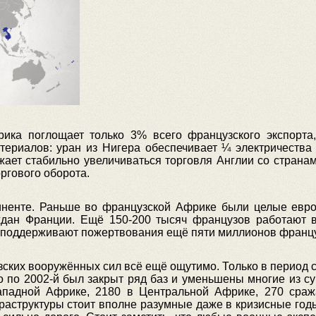
рика поглощает только 3% всего французского экспорта
териалов: уран из Нигера обеспечивает ¼ электричества
лжает стабильно увеличиваться торговля Англии со стран
ргового оборота.
иненте. Раньше во французской Африке были целые евро
ждан Франции. Ещё 150-200 тысяч французов работают в
х поддерживают пожертвования ещё пяти миллионов францу
зских вооружённых сил всё ещё ощутимо. Только в период с
го по 2002-й был закрыт ряд баз и уменьшены многие из 
ападной Африке, 2180 в Центральной Африке, 270 сраж
аструктуры стоит вполне разумные даже в кризисные годы 