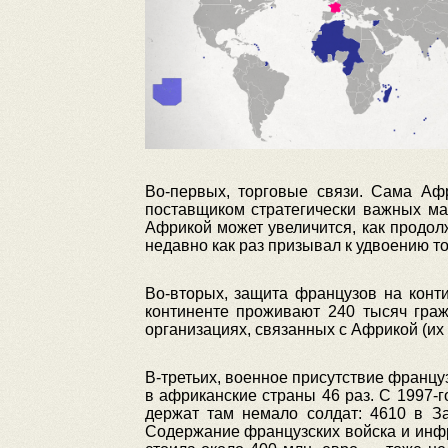
Во-первых, торговые связи. Сама Аф
поставщиком стратегически важных ма
Африкой может увеличится, как продо
недавно как раз призывал к удвоению то
Во-вторых, защита французов на конт
континенте проживают 240 тысяч гра
организациях, связанных с Африкой (и
В-третьих, военное присутствие францу
в африканские страны 46 раз. С 1997-
держат там немало солдат: 4610 в З
Содержание французских войска и инфр