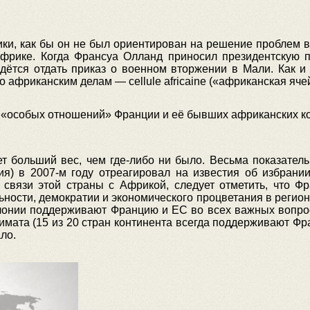
ки, как бы он не был ориентирован на решение проблем в 
фрике. Когда Франсуа Олланд приносил президентскую пр
дётся отдать приказ о военном вторжении в Мали. Как и
 африканским делам — cellule africaine («африканская ячей
е «особых отношений» Франции и её бывших африканских к
 больший вес, чем где-либо ни было. Весьма показатель
ия) в 2007-м году отреагировал на известия об избран
связи этой страны с Африкой, следует отметить, что 
ности, демократии и экономического процветания в регио
олонии поддерживают Францию и ЕС во всех важных вопрос
имата (15 из 20 стран континента всегда поддерживают Ф
ло.