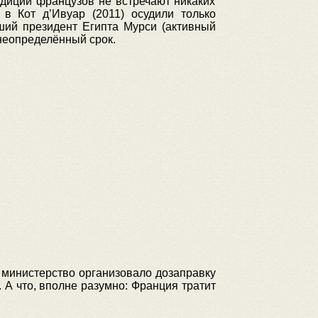
едиции французов не встречают никаких
в Кот д’Ивуар (2011) осудили только
ший президент Египта Мурси (активный
 неопределённый срок.
министерство организовало дозаправку
 А что, вполне разумно: Франция тратит