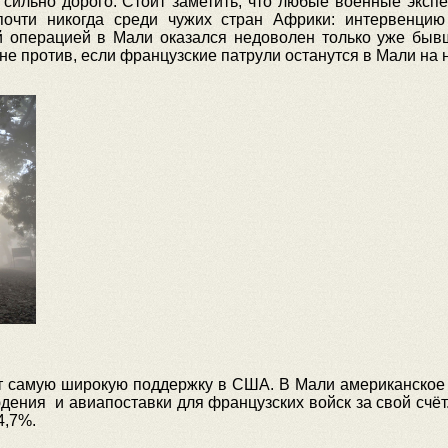
 сильно дорого. Стоит заметить, что любые военные эксп
очти никогда среди чужих стран Африки: интервенцию 
й операцией в Мали оказался недоволен только уже быв
не против, если французские патрули останутся в Мали на
 самую широкую поддержку в США. В Мали американское 
юдения и авиапоставки для французских войск за свой счёт.
4,7%.