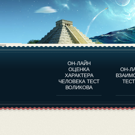
----
О ПРОГРАММЕ
О 
ОН-ЛАЙН
ОЦЕНКА
ОН-Л
ОЦЕНКА ХАРАКТЕРA
ЧЕЛОВЕКА
СОВ
ХАРАКТЕРА
ВЗАИМ
В
ЧЕЛОВЕКА ТЕСТ
ТЕС
ОЦЕНКА ХАРАКТЕРА
ВЫДАЮЩИХСЯ
ВОЛИКОВА
ЛИЧНОСТЕЙ