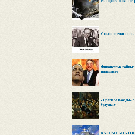
На пороге эпохи пот
Столкновение циви
Финансовые войны: 
нападение
«Правила победы» 
будущего
КАКИМ БЫТЬ ГО