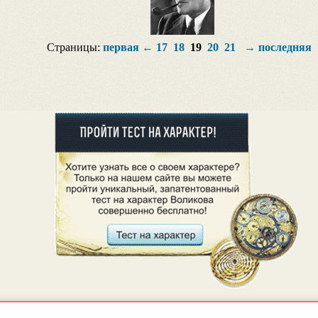
Страницы:
первая
←
17
18
19
20
21
→
последняя