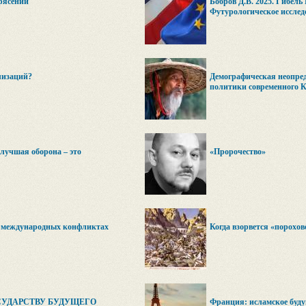
рясений
Бобров Д.В. 2025. Гибель
Футурологическое исслед
лизаций?
Демографическая неопре
политики современного 
лучшая оборона – это
«Пророчество»
в международных конфликтах
Когда взорвется «порохо
СУДАРСТВУ БУДУЩЕГО
Франция: исламское буду