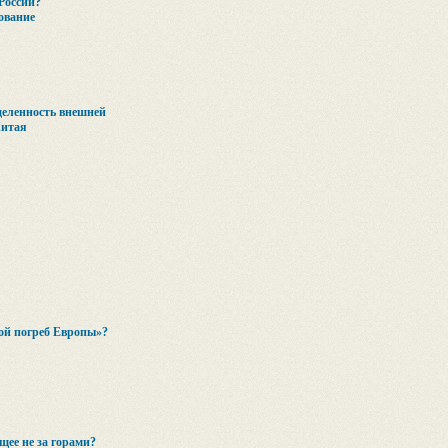
 России?
ование
деленность внешней
Китая
вой погреб Европы»?
щее не за горами?