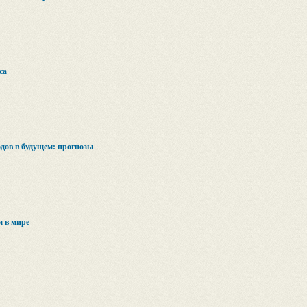
са
дов в будущем: прогнозы
м в мире