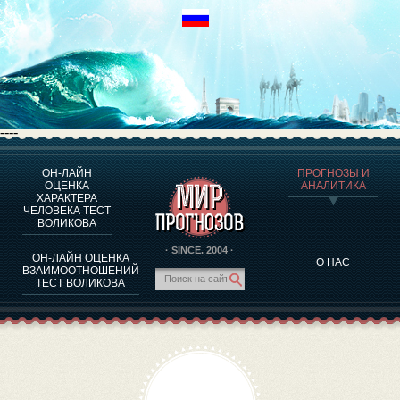
----
ОН-ЛАЙН
ПРОГНОЗЫ И
О ПРОГРАММЕ
ОЦЕНКА
АНАЛИТИКА
ХАРАКТЕРА
ОЦЕНКА ХАРАКТЕРA ЧЕЛОВЕКА
ЧЕЛОВЕКА ТЕСТ
ОЦЕНКА ХАРАКТЕРА ВЫДАЮЩИХСЯ ЛИЧНОСТЕЙ
ВОЛИКОВА
О ПРОГРАММЕ
· SINCE. 2004 ·
ОН-ЛАЙН ОЦЕНКА
О НАС
ТЕСТ НА СОВМЕСТИМОСТЬ ВОЛИКОВА
ВЗАИМООТНОШЕНИЙ
ТЕСТ ВОЛИКОВА
ПРОГНОЗЫ И АНАЛИТИКА