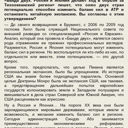
«Банда двух. Россия и Япония делают ход в борьбе за
Тихоокеанский регион» пишет, что союз двух стран
потенциально способен изменить баланс сил в АТР и
остановить китайскую экспансию. Вы согласны с этим
утверждением?
― До своего возвращения в Брукингс, с 2006 по 2009 год
госпожа Хилл была служащей Национального совета по
внешней разведке со специализацией «Россия и Евразия».
Анализ, который она провела в «Банде двух», является своего
рода отражением ее прежних профессиональных взглядов.
Разумеется, Россия и Япония потенциально могут изменить
баланс сил в регионе. Но воспользуется ли кто-либо из них, по
отдельности или вместе, этим потенциалом, ― это другой
вопрос.
Кроме того, предполагать, что целью Пекина является
региональная экспансия, было бы упрощением. Из истории
США мы знаем более подходящую параллель. Основной
целью Доктрины Монро была не экспансия США, как таковая,
а предотвращение дальнейших попыток европейских
государств колонизировать земли в Западном полушарии и
вмешиваться в дела стран Северной или Южной Америк, что
США расценивали как агрессию.
Ну а Россия и Япония… На пороге XX века они были
зарождающимися мировыми державами, которые имели и
возможность, и желание изменить баланс сил в регионе.
Сегодня администрация Синдзо Абэ занимается
преимущественно экономическими реформами,