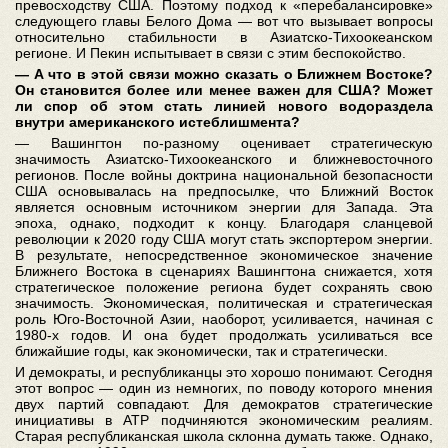
превосходству США. Поэтому подход к «перебалансировке»
следующего главы Белого Дома ― вот что вызывает вопросы
относительно стабильности в Азиатско-Тихоокеанском
регионе. И Пекин испытывает в связи с этим беспокойство.
― А что в этой связи можно сказать о Ближнем Востоке?
Он становится более или менее важен для США? Может
ли спор об этом стать линией нового водораздела
внутри американского истеблишмента?
― Вашингтон по-разному оценивает стратегическую
значимость Азиатско-Тихоокеанского и ближневосточного
регионов. После войны доктрина национальной безопасности
США основывалась на предпосылке, что Ближний Восток
является основным источником энергии для Запада. Эта
эпоха, однако, подходит к концу. Благодаря сланцевой
революции к 2020 году США могут стать экспортером энергии.
В результате, непосредственное экономическое значение
Ближнего Востока в сценариях Вашингтона снижается, хотя
стратегическое положение региона будет сохранять свою
значимость. Экономическая, политическая и стратегическая
роль Юго-Восточной Азии, наоборот, усиливается, начиная с
1980-х годов. И она будет продолжать усиливаться все
ближайшие годы, как экономически, так и стратегически.
И демократы, и республиканцы это хорошо понимают. Сегодня
этот вопрос ― один из немногих, по поводу которого мнения
двух партий совпадают. Для демократов стратегические
инициативы в АТР подчиняются экономическим реалиям.
Старая республиканская школа склонна думать также. Однако,