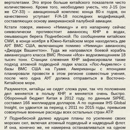
вертолетами. Это втрое больше китайского показателя чисто
количественно. Кроме того, необходимо учесть, что J-15 (он
же СУ-33) – авиационный комплекс конца 80-х годов, он
качественно уступает F/A-18 последних модификаций,
составляющих основу американской палубной авиации.
Кстати говоря, именно «Нимицу» и его напарнику сейчас
символически противостоит авианосец КНР в водах,
омывающих берега Поднебесной. По сообщениям китайских
СМИ, в конце ноября в Южно-Китайском море находились две
АУГ ВМС США, включающие помимо «Нимица» авианосец
«Джордж Вашингтон». Туда же направился боевой корабль
авианесущего класса ВМС Японии «Исе» водоизмещением 18
тысяч тонн. Станции слежения КНР зафиксировали также
подход атомной подводной лодки класса «Лос-Анджелес» с
базы ВМС США на Гуаме. Американцы с японцами
планировали провести в этом регионе совместные учения,
после чего одна АУГ должна отправиться в Восточно-
Китайское море.
Разумеется, китайцы не сидят сложа руки, так что положение
дел меняется в пользу КНР, и меняется очень быстро.
Оборонный бюджет Китая в 2012 году, по данным SIPRE,
составил 166 миллиардов долларов. А по оценкам IHS Global
Insight, он удвоится за период с 2011 по 2015 годы, превысив
совокупные военные расходы всех остальных стран АТР.
У Поднебесной далеко идущие планы по усилению своих
морских сил, включая атомный подводный и надводный флот.
И она, конечно же, не намерена останавливаться на одном