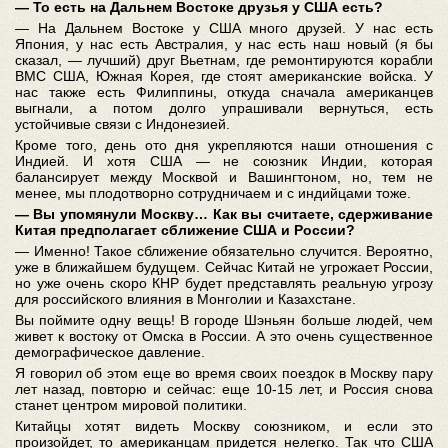
― То есть на Дальнем Востоке друзья у США есть?
― На Дальнем Востоке у США много друзей. У нас есть
Япония, у нас есть Австралия, у нас есть наш новый (я бы
сказал, ― лучший) друг Вьетнам, где ремонтируются корабли
ВМС США, Южная Корея, где стоят американские войска. У
нас также есть Филиппины, откуда сначала американцев
выгнали, а потом долго упрашивали вернуться, есть
устойчивые связи с Индонезией.
Кроме того, день ото дня укрепляются наши отношения с
Индией. И хотя США ― не союзник Индии, которая
балансирует между Москвой и Вашингтоном, но, тем не
менее, мы плодотворно сотрудничаем и с индийцами тоже.
― Вы упомянули Москву… Как вы считаете, сдерживание
Китая предполагает сближение США и России?
― Именно! Такое сближение обязательно случится. Вероятно,
уже в ближайшем будущем. Сейчас Китай не угрожает России,
но уже очень скоро КНР будет представлять реальную угрозу
для российского влияния в Монголии и Казахстане.
Вы поймите одну вещь! В городе Шэньян больше людей, чем
живет к востоку от Омска в России. А это очень существенное
демографическое давление.
Я говорил об этом еще во время своих поездок в Москву пару
лет назад, повторю и сейчас: еще 10-15 лет, и Россия снова
станет центром мировой политики.
Китайцы хотят видеть Москву союзником, и если это
произойдет, то американцам придется нелегко. Так что США