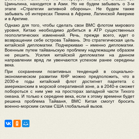
Цзиньпина, находится в Азии. Но не будем забывать о 3-м
этапе «Стратегии активной обороны». Не будем также
забывать об интересах Пекина в Африке, Латинской Америке
и в Арктике.
Однако для того, чтобы сделать свои ВМС флотом мирового
уровня, Китаю необходимо добиться в АТР существенных
геополитических изменений. Речь, прежде всего, идет о
возвращении себе острова Тайвань. Это стратегическая цель
китайской дипломатии. Подчеркиваю – именно дипломатии.
Военным путем тайваньскую проблему надлежащим образом
не решить. Усилия китайской дипломатии на данном
направлении вряд ли увенчаются успехом ранее середины
века.
При сохранении позитивных тенденций в социально-
экономическом развитии КНР можно предположить, что в
2030-е годы китайский флот достигнет паритета с
американским в морской оперативной зоне, а в 2040-е сможет
побороться с ним уже на просторах западной части Тихого
океана. И только к середине века, если к этому времени будет
решена проблема Тайваня, ВМС Китая смогут бросить
военно-морским силам США глобальный вызов.