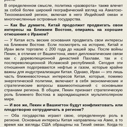
В определенном смысле, политика «разворота» также влечет
за собой более широкий географический взгляд на Азиатско-
Тихоокеанский регион, включая в него Индийский океан и
многочисленные островные государства.
― Как Вы думаете, Китай продолжит продвигать свои
интересы на Ближнем Востоке, опираясь на хорошие
отношения с Ираном?
― У Китая есть веские основания продвигать свои интересы
на Ближнем Востоке. Если посмотреть на историю, Китай и
Иран вели торговлю с 200 года до нашей эры. После войны
Пекин, в отличие от Вашингтона, имел дипломатические связи
как с дореволюционной династией Пахлави, так и с
послереволюционной Исламской республикой. Сегодня эти
отношения подогреваются нефтью и газом, которые крайне
важны для индустриализации Китая. Однако, Иран — это лишь
часть ближневосточных интересов Китая, которые, помимо
энергетической политики, включают в себя экономические и
стратегические вопросы взаимоотношений с основными
странами региона. В общем, Пекин признает стратегическую
роль Ближнего Востока в зарождающемся мультиполярном
мире.
― И все же, Пекин и Вашингтон будут конфликтовать или
плодотворно сотрудничать в регионе?
― Оба государства играют свою, определенную роль в
регионе. Основные интересы Китая направлены на Азию, в то
время как взгляды США обращены на Тихий океан. Когда-то