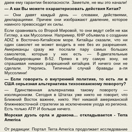
даем ему гарантии безопасности. Заметьте, не мы это начали!
― А как Вы можете охарактеризовать действия Китая?
― Они давят каждый день ― словами, действиями,
декларациями. Причем они изображают давление, которое
намного превосходит их силы.
Если сравнивать со Второй Мировой, то они ведут себя не как
Гитлер, а как Муссолини. Например, КНР объявила о создании
ADIZ в Восточно-Китайском море. Китайцы сказали, что ни
один самолет не может входить в нее без их разрешения.
Американцы сразу же послали пару самых больших
самолетов, которые у них есть ― 8-двигательные
бомбардировщики В-52. Прямо в эту самую зону, не
спрашивая никаких разрешений китайцев. И ничего они не
сделали. Утерлись. Типичный случай бравады а-ля
Муссолини!
― Если говорить о внутренней политике, то есть ли в
США серьезная альтернатива тихоокеанскому повороту?
― Единственная альтернатива такому повороту ―
изоляционизм. Сегодня в Штатах уже никто не говорит, что
Ближний Восток важнее, никто. Нет никакой американской
ближневосточной стратегии за исключением ухода из региона.
Есть только АТР. И больше ничего.
Морская дуэль орла и дракона… откладывается - Terra
America
От редакции: Портал Terra America продолжает исследование