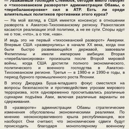
― Уважаемый господин Стейнбок, сегодня много говорят
о «тихоокеанском развороте» администрации Обамы, о
«перебалансировке» сил в АТР. Есть ли среди
влиятельных политиков противники этого курса?
― На мой взгляд, в США имеется консенсус в отношении
разворота к Азиатско-Тихоокеанскому региону. Разногласия
касаются реализации этой политики, а не ее сути. Споры идут
не о том, «что», а о том, «как».
И ведь это не первый «тихоокеанский разворот» Америки.
Впервые США «развернулись» в начале XX века, когда они
были быстро развивающейся державой, завоевали
Филиппины и имели имперские амбиции. Вторая
«перебалансировка» произошла после Второй мировой
войны, когда США достигли полного экономического,
политического и военного господства в Азиатско-
Тихоокеанском регионе. Третья ― в 1980-е и 1990-е годы, в
период бурного промышленного роста Японии.
В эпоху Джорджа Буша-младшего фокус сместился на
вопросы безопасности и противодействие угрозам мирового
терроризма, хотя одновременно просчитывались различные
сценарии подъёма Азии, включая различные варианты ее
сдерживания.
В «развороте» администрации Обамы стратегические
изменения обусловлены экономическими реалиями. По
мнению неоконсервативного крыла республиканцев, все
наоборот. Они считают, что экономические сдвиги будут
происходить благодаря монополярному военному