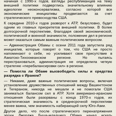
начиная с 1990-х годов, взгляды республиканцев на тему
внешней политики подверглись значительному влиянию
идеологии неоконсерватизма, согласно которой все
экономические инициативы продвигаются за счет
стратегического превосходства США.
К середине 2010-х годов разворот к АТР, безусловно, будет
одним из главных приоритетов внешней политики. В более
долгосрочной перспективе, благодаря своей экономической,
политической и военной значимости, положение дел в регионе
может оказаться самым важным политическим вопросом.
― Администрация Обамы с осени 2011 года запустила ряд
инициатив, которые говорят о том, что США не просто
напоминают о себе, но усиливают свое присутствие в
Азиатско-Тихоокеанском регионе. Но пытаясь
перестраховаться, администрация не определила четкую
стратегию «перебалансировки сил» в регионе.
― Помогла ли Обаме высвободить силы и средства
разрядка с Ираном?
― Никакие, даже важные политические вопросы, включая
установление дружественных отношений между Вашингтоном
и Тегераном, никогда не мешали и не помогали США
заниматься балансом сил в АТР. Хотя американо-иранские
отношения были разорваны с конца 1970-х годов, их
стратегическая значимость в среднесрочной перспективе
менее важна, чем значимость набирающей силу Юго-Азии.
Другое дело, что после стратегического перенапряжения
эпохи Джорджа Буша-младшего Обама начал искать