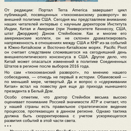
От редакции: Портал Terra America завершает цикл
публикаций, посвященных «тихоокеанскому развороту» во
внешней политике США. Сегодня мы представляем вниманию
наших читателей интервью с научным директором Института
Индии, Китая и Америки (при Университете Кеннесоу, США,
штат Джорджия) Дэном Стейнбоком. Как и многие его
американские коллеги, он не склонен драматизировать
напряженность в отношениях между США и КНР из-за событий
в Южно-Китайском и Восточно-Китайском морях. Pacific Pivot
он считает следствием сложившегося на сегодняшний день
внешнеполитического консенсуса в США. Другое дело, что
Китай может опасаться изменений в политике Соединенных
Штатов в регионе после выборов 2016 года.
Но сам «тихоокеанский разворот», по мнению нашего
собеседника, ― отнюдь не первый в истории. Обамовский ―
по меньшей мере, четвертый. Да и вопрос о «сдерживании
Китая» встал на повестку дня еще до прихода нынешнего
президента в Белый Дом.
Особо отметим, что доктор Стейнбок весьма высоко
оценивает понимание Россией значимости АТР и считает, что
у нашей страны есть правильное стратегическое видение
процессов, протекающих в данном регионе. Однако тактика
должна быть скорректирована с учетом ускоряющегося
развития событий в этой части света.
* * *