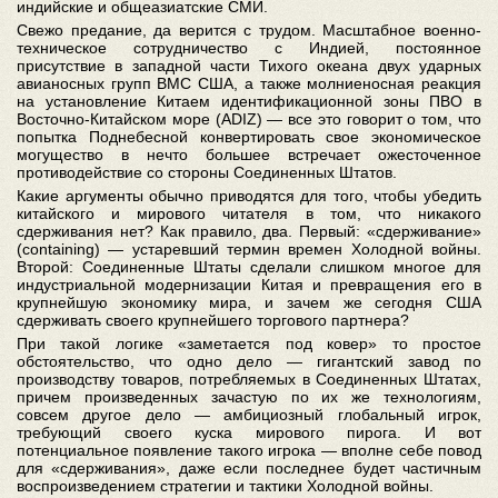
индийские и общеазиатские СМИ.
Свежо предание, да верится с трудом. Масштабное военно-
техническое сотрудничество с Индией, постоянное
присутствие в западной части Тихого океана двух ударных
авианосных групп ВМС США, а также молниеносная реакция
на установление Китаем идентификационной зоны ПВО в
Восточно-Китайском море (ADIZ) ― все это говорит о том, что
попытка Поднебесной конвертировать свое экономическое
могущество в нечто большее встречает ожесточенное
противодействие со стороны Соединенных Штатов.
Какие аргументы обычно приводятся для того, чтобы убедить
китайского и мирового читателя в том, что никакого
сдерживания нет? Как правило, два. Первый: «сдерживание»
(containing) ― устаревший термин времен Холодной войны.
Второй: Соединенные Штаты сделали слишком многое для
индустриальной модернизации Китая и превращения его в
крупнейшую экономику мира, и зачем же сегодня США
сдерживать своего крупнейшего торгового партнера?
При такой логике «заметается под ковер» то простое
обстоятельство, что одно дело ― гигантский завод по
производству товаров, потребляемых в Соединенных Штатах,
причем произведенных зачастую по их же технологиям,
совсем другое дело ― амбициозный глобальный игрок,
требующий своего куска мирового пирога. И вот
потенциальное появление такого игрока ― вполне себе повод
для «сдерживания», даже если последнее будет частичным
воспроизведением стратегии и тактики Холодной войны.