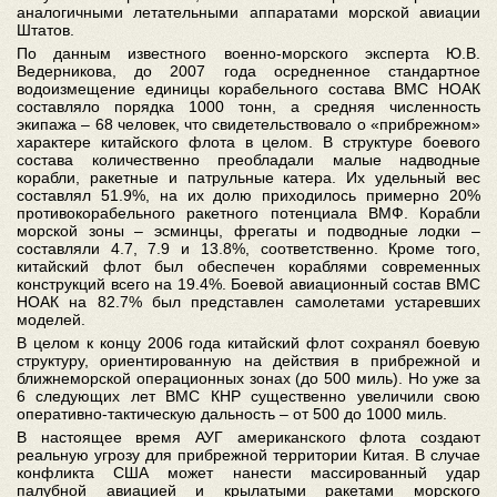
аналогичными летательными аппаратами морской авиации
Штатов.
По данным известного военно-морского эксперта Ю.В.
Ведерникова, до 2007 года осредненное стандартное
водоизмещение единицы корабельного состава ВМС НОАК
составляло порядка 1000 тонн, а средняя численность
экипажа – 68 человек, что свидетельствовало о «прибрежном»
характере китайского флота в целом. В структуре боевого
состава количественно преобладали малые надводные
корабли, ракетные и патрульные катера. Их удельный вес
составлял 51.9%, на их долю приходилось примерно 20%
противокорабельного ракетного потенциала ВМФ. Корабли
морской зоны – эсминцы, фрегаты и подводные лодки –
составляли 4.7, 7.9 и 13.8%, соответственно. Кроме того,
китайский флот был обеспечен кораблями современных
конструкций всего на 19.4%. Боевой авиационный состав ВМС
НОАК на 82.7% был представлен самолетами устаревших
моделей.
В целом к концу 2006 года китайский флот сохранял боевую
структуру, ориентированную на действия в прибрежной и
ближнеморской операционных зонах (до 500 миль). Но уже за
6 следующих лет ВМС КНР существенно увеличили свою
оперативно-тактическую дальность – от 500 до 1000 миль.
В настоящее время АУГ американского флота создают
реальную угрозу для прибрежной территории Китая. В случае
конфликта США может нанести массированный удар
палубной авиацией и крылатыми ракетами морского