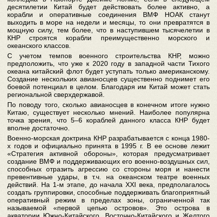
десятилетии Китай будет действовать более активно, а
корабли и оперативные соединения ВМФ НОАК станут
выходить в море на недели и месяцы, то они превратятся в
мощную силу, тем более, что в наступившем тысячелетии в
КНР строятся корабли преимущественно морского и
океанского классов.
С учетом темпов военного строительства КНР, можно
предположить, что уже к 2020 году в западной части Тихого
океана китайский флот будет уступать только американскому.
Создание нескольких авианосцев существенно поднимет его
боевой потенциал в целом. Благодаря им Китай может стать
региональной сверхдержавой.
По поводу того, сколько авианосцев в конечном итоге нужно
Китаю, существует несколько мнений. Наиболее популярна
точка зрения, что 5–6 кораблей данного класса КНР будет
вполне достаточно.
Военно-морская доктрина КНР разрабатывается с конца 1980-
х годов и официально принята в 1995 г. В ее основе лежит
«Стратегия активной обороны», которая предусматривает
создание ВМФ и поддерживающих его военно-воздушных сил,
способных отразить агрессию со стороны моря и нанести
превентивные удары, в т.ч. на океанском театре военных
действий. На 1-м этапе, до начала XXI века, предполагалось
создать группировки, способные поддерживать благоприятный
оперативный режим в пределах зоны, ограниченной так
называемой «первой цепью островов». Это острова в
акватории Южно-Китайского, Восточно-Китайского и Желтого