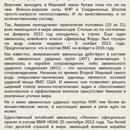
Впрочем, выходить в Мировой океан Китаю пока что не на
чем. Военно-морские силы КНР и Соединенных Штатов
просто-напросто несопоставимы. И по качественному, и по
количественному составу.
Так, Америке принадлежит практически половина (10 из 21)
всех имеющихся в мире авианосцев. Столько их по состоянию
на февраль 2013 год находилось в строю. Еще один
авианосец новейшего класса «Джеральд Форд» был спущен
на воду совсем недавно – 9 ноября 2013 года.
Предполагается, что в состав ВМС он войдет в 2016 году.
Как известно, американские авианосцы действуют в составе
либо авианосных ударных групп (АУГ), включающих 1
авианосец и корабли сопровождения, либо авианосного
ударного соединения (АУС) – это несколько авианосцев с
сопровождением. Начиная со времен Второй Мировой такого
рода оперативно-тактические единицы являются основой
ударной мощи ВМС США. И именно они позволяют решать
широкий спектр военно-политических задач и обеспечивают
комплексное и эффективное военное присутствие Америки в
различных уголках мира.
Ни о каких авианосных ударных группах КНР, тем более во
множественном числе, в настоящее время и речи идти не
может.
Единственный китайский авианосец «Ляонин» официально
принят в состав ВМФ НОАК 25 сентября 2012 года. Так Китай
стал десятой страной в мире, имеющей военные корабли