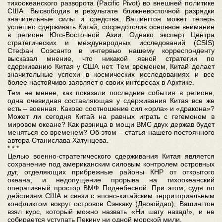
тихоокеанского разворота (Pacific Pivot) во внешней политике
США. Высвободив в результате ближневосточной разрядки
значительные силы и средства, Вашингтон может теперь
успешно сдерживать Китай, сосредоточив основное внимание
в регионе Юго-Восточной Азии. Однако эксперт Центра
стратегических и международных исследований (CSIS)
Стефан Соэсанто в интервью нашему корреспонденту
высказал мнение, что никакой явной стратегии по
сдерживанию Китая у США нет. Тем временем, Китай делает
значительные успехи в космических исследованиях и все
более настойчиво заявляет о своих интересах в Арктике.
Тем не менее, как показали последние события в регионе,
одна очевидная составляющая у сдерживания Китая все же
есть – военная. Каково соотношение сил «орла» и «дракона»?
Может ли сегодня Китай на равных играть с гегемоном в
мировом океане? Как разница в мощи ВМС двух держав будет
меняться со временем? Об этом – статья нашего постоянного
автора Станислава Хатунцева.
* * *
Целью военно-стратегического сдерживания Китая является
сохранение под американским силовым контролем островных
дуг, отделяющих прибрежные районы КНР от открытого
океана, и недопущение прорыва на тихоокеанский
оперативный простор ВМФ Поднебесной. При этом, судя по
действиям США в связи с японо-китайским территориальным
конфликтом вокруг островов Сэнкаку (Дяоюйдао), Вашингтон
взял курс, который можно назвать «Ни шагу назад!», и не
собирается уступать Пекину ни одной морской мили.