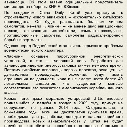
авианосце. Об этом заявил официальный представитель
министерства обороны КНР Ян Юйцзюнь.
По сведениям China Daily, Китай уже приступил к
строительству нового авианосца – исключительно китайского
производства. Он будет располагать бóльшим числом
самолетов, нежели «Ляонин» – не менее двух авиационных
полков, включающих истребители, самолеты-разведчики,
противолодочные самолеты, самолеты радиоэлектронной
борьбы и вертолеты.
Однако перед Поднебесной стоят очень серьезные проблемы
военно-технического характера.
«Ляонин» оснащен паротурбинной энергетической
установкой, а это – вчерашний день. Разработка для
авианосцев ядерной энергоустановки займет немалое время.
Поэтому китайские авианосцы первых проектов, оснащенные
двигателями предыдущих поколений, будут иметь
ограничения по дальности хода и не смогут нести более 40
летательных аппаратов, что существенно меньше
соответствующего показателя американских кораблей данного
класса.
Кроме того, даже морально устаревший J-15, впервые
поднявшийся с палубы в воздух в 2009 году, примут на
вооружение не раньше 2014 года. Следовательно, в
ближайшие годы, если не десятилетия (учитывая время,
необходимое для разработки, доводки и начала серийного
производства новых авиакомплексов) у Китая не будет
палубного истребителя, способного на равных бороться с