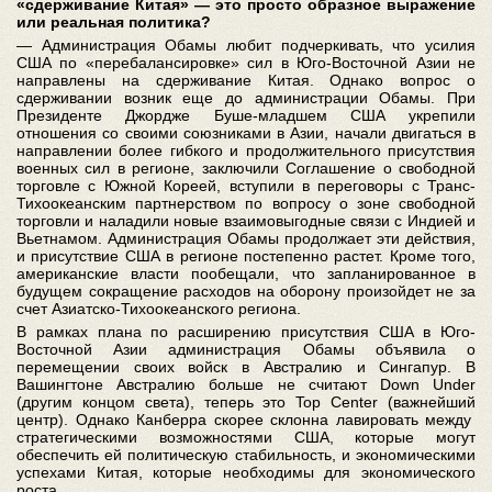
«сдерживание Китая» ― это просто образное выражение
или реальная политика?
― Администрация Обамы любит подчеркивать, что усилия
США по «перебалансировке» сил в Юго-Восточной Азии не
направлены на сдерживание Китая. Однако вопрос о
сдерживании возник еще до администрации Обамы. При
Президенте Джордже Буше-младшем США укрепили
отношения со своими союзниками в Азии, начали двигаться в
направлении более гибкого и продолжительного присутствия
военных сил в регионе, заключили Соглашение о свободной
торговле с Южной Кореей, вступили в переговоры с Транс-
Тихоокеанским партнерством по вопросу о зоне свободной
торговли и наладили новые взаимовыгодные связи с Индией и
Вьетнамом. Администрация Обамы продолжает эти действия,
и присутствие США в регионе постепенно растет. Кроме того,
американские власти пообещали, что запланированное в
будущем сокращение расходов на оборону произойдет не за
счет Азиатско-Тихоокеанского региона.
В рамках плана по расширению присутствия США в Юго-
Восточной Азии администрация Обамы объявила о
перемещении своих войск в Австралию и Сингапур. В
Вашингтоне Австралию больше не считают Down Under
(другим концом света), теперь это Top Center (важнейший
центр). Однако Канберра скорее склонна лавировать между
стратегическими возможностями США, которые могут
обеспечить ей политическую стабильность, и экономическими
успехами Китая, которые необходимы для экономического
роста.