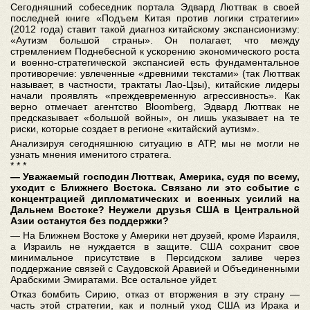
Сегодняшний собеседник портала Эдвард Люттвак в своей
последней книге «Подъем Китая против логики стратегии»
(2012 года) ставит такой диагноз китайскому экспансионизму:
«Аутизм большой страны». Он полагает, что между
стремлением Поднебесной к ускорению экономического роста
и военно-стратегической экспансией есть фундаментальное
противоречие: увлеченные «древними текстами» (так Люттвак
называет, в частности, трактаты Лао-Цзы), китайские лидеры
начали проявлять «преждевременную агрессивность». Как
верно отмечает агентство Bloomberg, Эдвард Люттвак не
предсказывает «большой войны», он лишь указывает на те
риски, которые создает в регионе «китайский аутизм».
Анализируя сегодняшнюю ситуацию в АТР, мы не могли не
узнать мнения именитого стратега.
* * *
― Уважаемый господин Люттвак, Америка, судя по всему,
уходит с Ближнего Востока. Связано ли это событие с
концентрацией дипломатических и военных усилий на
Дальнем Востоке? Неужели друзья США в Центральной
Азии останутся без поддержки?
― На Ближнем Востоке у Америки нет друзей, кроме Израиля,
а Израиль не нуждается в защите. США сохранит свое
минимальное присутствие в Персидском заливе через
поддержание связей с Саудовской Аравией и Объединенными
Арабскими Эмиратами. Все остальное уйдет.
Отказ бомбить Сирию, отказ от вторжения в эту страну ―
часть этой стратегии, как и полный уход США из Ирака и