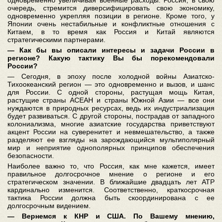
одновременно увеличивая военные расходы. Россия, в свою
очередь, стремится диверсифицировать свою экономику,
одновременно укрепляя позиции в регионе. Кроме того, у
Японии очень нестабильные и конфликтные отношения с
Китаем, в то время как Россия и Китай являются
стратегическими партнерами.
― Как бы вы описали интересы и задачи России в
регионе? Какую тактику Вы бы порекомендовали
России?
― Сегодня, в эпоху после холодной войны Азиатско-
Тихоокеанский регион ― это одновременно и вызов, и шанс
для России. С одной стороны, растущая мощь Китая,
растущие страны АСЕАН и страны Южной Азии ― все они
нуждаются в природных ресурсах, ведь их индустриализация
будет развиваться. С другой стороны, пострадав от западного
колониализма, многие азиатские государства приветствуют
акцент России на суверенитет и невмешательство, а также
разделяют ее взгляды на зарождающийся мультиполярный
мир и неприятие однополярных принципов обеспечения
безопасности.
Наиболее важно то, что Россия, как мне кажется, имеет
правильное долгосрочное мнение о регионе и его
стратегическом значении. В ближайшие двадцать лет АТР
кардинально изменится. Соответственно, краткосрочная
тактика России должна быть скоординирована с ее
долгосрочным видением.
― Вернемся к КНР и США. По Вашему мнению,