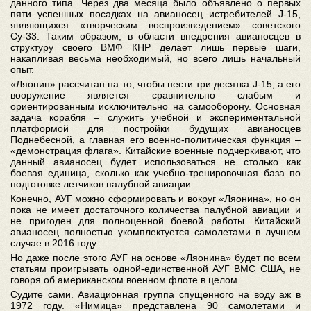
данного типа. Через два месяца было объявлено о первых
пяти успешных посадках на авианосец истребителей J-15,
являющихся «творческим воспроизведением» советского
Су-33. Таким образом, в области внедрения авианосцев в
структуру своего ВМФ КНР делает лишь первые шаги,
накапливая весьма необходимый, но всего лишь начальный
опыт.
«Ляонин» рассчитан на то, чтобы нести три десятка J-15, а его
вооружение является сравнительно слабым и
ориентированным исключительно на самооборону. Основная
задача корабля – служить учебной и экспериментальной
платформой для постройки будущих авианосцев
Поднебесной, а главная его военно-политическая функция –
«демонстрация флага». Китайские военные подчеркивают, что
данный авианосец будет использоваться не столько как
боевая единица, сколько как учебно-тренировочная база по
подготовке летчиков палубной авиации.
Конечно, АУГ можно сформировать и вокруг «Ляонина», но он
пока не имеет достаточного количества палубной авиации и
не пригоден для полноценной боевой работы. Китайский
авианосец полностью укомплектуется самолетами в лучшем
случае в 2016 году.
Но даже после этого АУГ на основе «Ляонина» будет по всем
статьям проигрывать одной-единственной АУГ ВМС США, не
говоря об американском военном флоте в целом.
Судите сами. Авиационная группа спущенного на воду аж в
1972 году. «Нимица» представлена 90 самолетами и