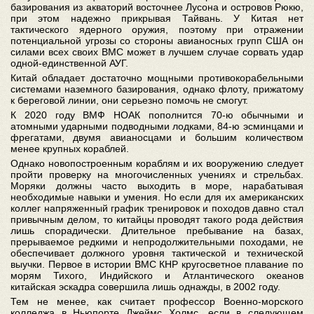
базирования из акваторий восточнее Лусона и островов Рюкю,
при этом надежно прикрывая Тайвань. У Китая нет
тактического ядерного оружия, поэтому при отражении
потенциальной угрозы со стороны авианосных групп США он
силами всех своих ВМС может в лучшем случае сорвать удар
одной-единственной АУГ.
Китай обладает достаточно мощными противокорабельными
системами наземного базирования, однако флоту, прижатому
к береговой линии, они серьезно помочь не смогут.
К 2020 году ВМФ НОАК пополнится 70-ю обычными и
атомными ударными подводными лодками, 84-ю эсминцами и
фрегатами, двумя авианосцами и большим количеством
менее крупных кораблей.
Однако новопостроенным кораблям и их вооружению следует
пройти проверку на многочисленных учениях и стрельбах.
Моряки должны часто выходить в море, нарабатывая
необходимые навыки и умения. Но если для их американских
коллег напряженный график тренировок и походов давно стал
привычным делом, то китайцы проводят такого рода действия
лишь спорадически. Длительное пребывание на базах,
прерываемое редкими и непродолжительными походами, не
обеспечивает должного уровня тактической и технической
выучки. Первое в истории ВМС КНР кругосветное плавание по
морям Тихого, Индийского и Атлантического океанов
китайская эскадра совершила лишь однажды, в 2002 году.
Тем не менее, как считает профессор Военно-морского
колледжа в Ньюпорте Джеймс Холмс, если в следующем