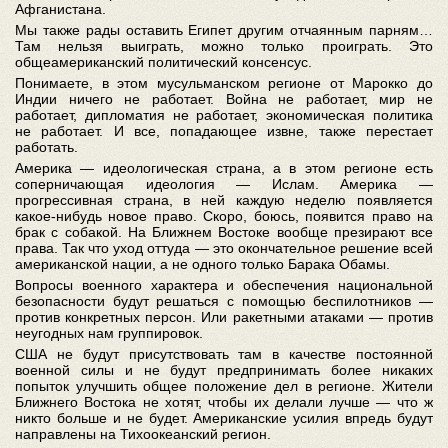
Афганистана.
Мы также рады оставить Египет другим отчаянным парням…
Там нельзя выиграть, можно только проиграть. Это
общеамериканский политический консенсус.
Понимаете, в этом мусульманском регионе от Марокко до
Индии ничего не работает. Война не работает, мир не
работает, дипломатия не работает, экономическая политика
не работает. И все, попадающее извне, также перестает
работать.
Америка ― идеологическая страна, а в этом регионе есть
соперничающая идеология ― Ислам. Америка ―
прогрессивная страна, в ней каждую неделю появляется
какое-нибудь новое право. Скоро, боюсь, появится право на
брак с собакой. На Ближнем Востоке вообще презирают все
права. Так что уход оттуда ― это окончательное решение всей
американской нации, а не одного только Барака Обамы.
Вопросы военного характера и обеспечения национальной
безопасности будут решаться с помощью беспилотников ―
против конкретных персон. Или ракетными атаками ― против
неугодных нам группировок.
США не будут присутствовать там в качестве постоянной
военной силы и не будут предпринимать более никаких
попыток улучшить общее положение дел в регионе. Жители
Ближнего Востока не хотят, чтобы их делали лучше ― что ж
никто больше и не будет. Американские усилия впредь будут
направлены на Тихоокеанский регион.