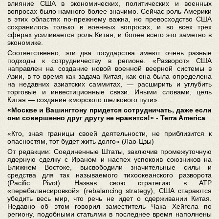
влияние США в экономических, политических и военных
вопросах было намного более значимо. Сейчас роль Америки
в этих областях по-прежнему важна, но превосходство США
сохранилось только в военных вопросах, и во всех трех
сферах усиливается роль Китая, и более всего это заметно в
экономике.
Соответственно, эти два государства имеют очень разные
подходы к сотрудничеству в регионе. «Разворот» США
направлен на создание новой военной веерной системы в
Азии, в то время как задача Китая, как она была определена
на недавних азиатских саммитах, — расширить и углубить
торговые и инвестиционные связи. Иными словами, цель
Китая — создание «морского шелкового пути».
«Москве и Вашингтону придется сотрудничать, даже если
они совершенно друг другу не нравятся!» - Terra America
«Кто, зная границы своей деятельности, не приблизится к
опасностям, тот будет жить долго» (Лао-Цзы)
От редакции: Соединенные Штаты, заключив промежуточную
ядерную сделку с Ираном и наспех успокоив союзников на
Ближнем Востоке, высвободили значительные силы и
средства для так называемого тихоокеанского разворота
(Pacific Pivot). Назвав свою стратегию в АТР
«перебалансировкой» (rebalancing strategy), США стараются
убедить весь мир, что речь не идет о сдерживании Китая.
Недавно об этом говорил заместитель Чака Хейгела по
региону, подобными статьями в последнее время наполнены