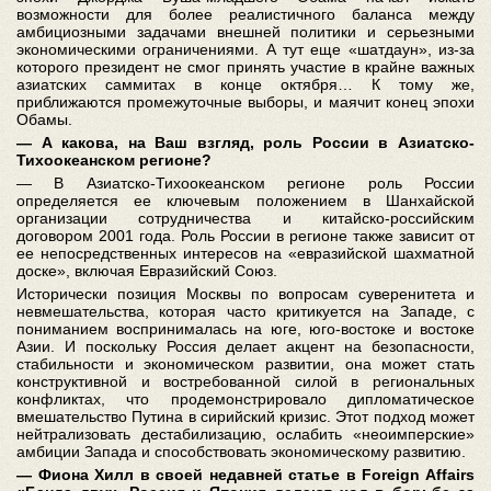
возможности для более реалистичного баланса между
амбициозными задачами внешней политики и серьезными
экономическими ограничениями. А тут еще «шатдаун», из-за
которого президент не смог принять участие в крайне важных
азиатских саммитах в конце октября… К тому же,
приближаются промежуточные выборы, и маячит конец эпохи
Обамы.
― А какова, на Ваш взгляд, роль России в Азиатско-
Тихоокеанском регионе?
― В Азиатско-Тихоокеанском регионе роль России
определяется ее ключевым положением в Шанхайской
организации сотрудничества и китайско-российским
договором 2001 года. Роль России в регионе также зависит от
ее непосредственных интересов на «евразийской шахматной
доске», включая Евразийский Союз.
Исторически позиция Москвы по вопросам суверенитета и
невмешательства, которая часто критикуется на Западе, с
пониманием воспринималась на юге, юго-востоке и востоке
Азии. И поскольку Россия делает акцент на безопасности,
стабильности и экономическом развитии, она может стать
конструктивной и востребованной силой в региональных
конфликтах, что продемонстрировало дипломатическое
вмешательство Путина в сирийский кризис. Этот подход может
нейтрализовать дестабилизацию, ослабить «неоимперские»
амбиции Запада и способствовать экономическому развитию.
― Фиона Хилл в своей недавней статье в Foreign Affairs