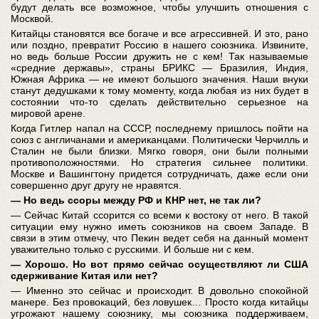
будут делать все возможное, чтобы улучшить отношения с
Москвой.
Китайцы становятся все богаче и все агрессивней. И это, рано
или поздно, превратит Россию в нашего союзника. Извините,
но ведь больше России дружить не с кем! Так называемые
«средние державы», страны БРИКС ― Бразилия, Индия,
Южная Африка ― не имеют большого значения. Наши внуки
станут дедушками к тому моменту, когда любая из них будет в
состоянии что-то сделать действительно серьезное на
мировой арене.
Когда Гитлер напал на СССР, последнему пришлось пойти на
союз с англичанами и американцами. Политически Черчилль и
Сталин не были близки. Мягко говоря, они были полными
противоположностями. Но стратегия сильнее политики.
Москве и Вашингтону придется сотрудничать, даже если они
совершенно друг другу не нравятся.
― Но ведь ссоры между РФ и КНР нет, не так ли?
― Сейчас Китай ссорится со всеми к востоку от него. В такой
ситуации ему нужно иметь союзников на своем Западе. В
связи в этим отмечу, что Пекин ведет себя на данный момент
уважительно только с русскими. И больше ни с кем.
― Хорошо. Но вот прямо сейчас осуществляют ли США
сдерживание Китая или нет?
― Именно это сейчас и происходит. В довольно спокойной
манере. Без провокаций, без ловушек… Просто когда китайцы
угрожают нашему союзнику, мы союзника поддерживаем,