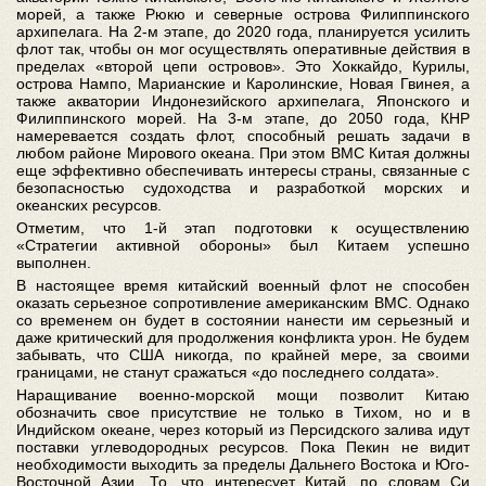
морей, а также Рюкю и северные острова Филиппинского
архипелага. На 2-м этапе, до 2020 года, планируется усилить
флот так, чтобы он мог осуществлять оперативные действия в
пределах «второй цепи островов». Это Хоккайдо, Курилы,
острова Нампо, Марианские и Каролинские, Новая Гвинея, а
также акватории Индонезийского архипелага, Японского и
Филиппинского морей. На 3-м этапе, до 2050 года, КНР
намеревается создать флот, способный решать задачи в
любом районе Мирового океана. При этом ВМС Китая должны
еще эффективно обеспечивать интересы страны, связанные с
безопасностью судоходства и разработкой морских и
океанских ресурсов.
Отметим, что 1-й этап подготовки к осуществлению
«Стратегии активной обороны» был Китаем успешно
выполнен.
В настоящее время китайский военный флот не способен
оказать серьезное сопротивление американским ВМС. Однако
со временем он будет в состоянии нанести им серьезный и
даже критический для продолжения конфликта урон. Не будем
забывать, что США никогда, по крайней мере, за своими
границами, не станут сражаться «до последнего солдата».
Наращивание военно-морской мощи позволит Китаю
обозначить свое присутствие не только в Тихом, но и в
Индийском океане, через который из Персидского залива идут
поставки углеводородных ресурсов. Пока Пекин не видит
необходимости выходить за пределы Дальнего Востока и Юго-
Восточной Азии. То, что интересует Китай, по словам Си