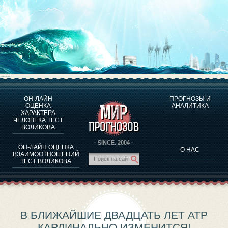
----
ОН-ЛАЙН
ПРОГНОЗЫ И
О ПРОГРАММЕ
ОЦЕНКА
АНАЛИТИКА
ХАРАКТЕРА
ОЦЕНКА ХАРАКТЕРA ЧЕЛОВЕКА
ЧЕЛОВЕКА ТЕСТ
ОЦЕНКА ХАРАКТЕРА ВЫДАЮЩИХСЯ ЛИЧНОСТЕЙ
ВОЛИКОВА
О ПРОГРАММЕ
· SINCE. 2004 ·
ОН-ЛАЙН ОЦЕНКА
О НАС
ТЕСТ НА СОВМЕСТИМОСТЬ ВОЛИКОВА
ВЗАИМООТНОШЕНИЙ
ТЕСТ ВОЛИКОВА
ПРОГНОЗЫ И АНАЛИТИКА
В БЛИЖАЙШИЕ ДВАДЦАТЬ ЛЕТ АТР
КАРДИНАЛЬНО ИЗМЕНИТСЯ!