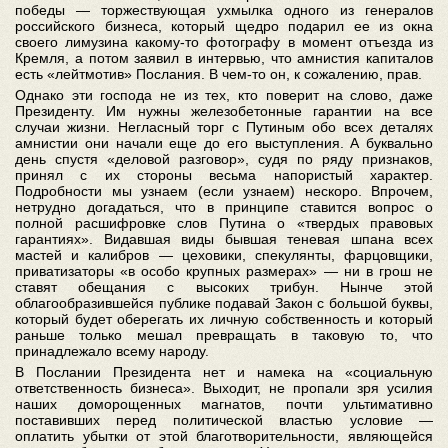
победы — торжествующая ухмылка одного из генералов
российского бизнеса, который щедро подарил ее из окна
своего лимузина какому-то фотографу в момент отъезда из
Кремля, а потом заявил в интервью, что амнистия капиталов
есть «лейтмотив» Послания. В чем-то он, к сожалению, прав.
Однако эти господа не из тех, кто поверит на слово, даже
Президенту. Им нужны железобетонные гарантии на все
случаи жизни. Негласный торг с Путиным обо всех деталях
амнистии они начали еще до его выступления. А буквально
день спустя «деловой разговор», судя по ряду признаков,
принял с их стороны весьма напористый характер.
Подробности мы узнаем (если узнаем) нескоро. Впрочем,
нетрудно догадаться, что в принципе ставится вопрос о
полной расшифровке слов Путина о «твердых правовых
гарантиях». Видавшая виды бывшая теневая шпана всех
мастей и калибров — цеховики, спекулянты, фарцовщики,
приватизаторы «в особо крупных размерах» — ни в грош не
ставят обещания с высоких трибун. Нынче этой
облагообразившейся публике подавай Закон с большой буквы,
который будет оберегать их личную собственность и который
раньше только мешал превращать в таковую то, что
принадлежало всему народу.
В Послании Президента нет и намека на «социальную
ответственность бизнеса». Выходит, не пропали зря усилия
наших доморощенных магнатов, почти ультимативно
поставивших перед политической властью условие —
оплатить убытки от этой благотворительности, являющейся