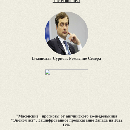
The Economist!
Владислав Сурков. Рождение Севера
"Масонские" прогнозы от английского еженедельника
"Экономист". Зашифрованное предсказание Запада на 2022
год.