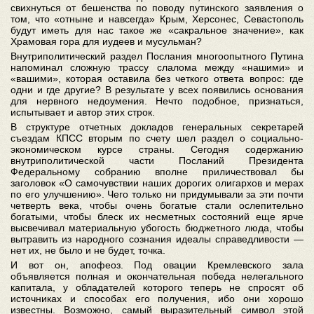
свихнуться от бешенства по поводу путинского заявления о
том, что «отныне и навсегда» Крым, Херсонес, Севастополь
будут иметь для нас такое же «сакральное значение», как
Храмовая гора для иудеев и мусульман?
Внутриполитический раздел Послания многоопытного Путина
напоминал сложную трассу слалома между «нашими» и
«вашими», которая оставила без четкого ответа вопрос: где
одни и где другие? В результате у всех появились основания
для нервного недоумения. Нечто подобное, признаться,
испытывает и автор этих строк.
В структуре отчетных докладов генеральных секретарей
съездам КПСС вторым по счету шел раздел о социально-
экономическом курсе страны. Сегодня содержанию
внутриполитической части Посланий Президента
Федеральному собранию вполне приличествовал бы
заголовок «О самочувствии наших дорогих олигархов и мерах
по его улучшению». Чего только ни придумывали за эти почти
четверть века, чтобы очень богатые стали ослепительно
богатыми, чтобы блеск их несметных состояний еще ярче
высвечивал материальную убогость бюджетного люда, чтобы
вытравить из народного сознания идеалы справедливости —
нет их, не было и не будет, точка.
И вот он, апофеоз. Под овации Кремлевского зала
объявляется полная и окончательная победа нелегального
капитала, у обладателей которого теперь не спросят об
источниках и способах его получения, ибо они хорошо
известны. Возможно, самый выразительный символ этой