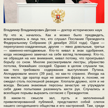
Владимир Владимирович Дегоев — доктор исторических наук
Ну что ж, началось. Как и можно было предвидеть,
всматриваясь в лица тех, кто слушал Послание Президента
Федеральному Собранию (4 декабря 2014 года). Одни —
перепуганно-озадаченные, другие — явно довольные, третьи
— каменно-неподвижные. Кто-то кивал в знак одобрения,
когда неожиданно замечал на себе взгляд телекамер. Кто-то,
не обращая на них внимания, кивал потому, что проигрывал
борьбу со сном. Многие рассматривали люстры, убранство
потолка, ближайших соседей. Однако в целом слушали так,
как того требовало содержание выступления Путина.
Аплодировали много (39 раз), но как-то странно. Иногда на
том месте, где оратор еще не закончил фразу и, похоже, не
ожидал столь поспешной реакции. Хлопали дружно, хотя и не
всегда. Весьма знакомые персоны зачастую не утруждали
себя даже попытками разомкнуть кисти рук. Случались и
всеобщие порывы выразить согласие с Президентом.
В каком-то смысле зал, пусть и заполненный
привилегированной публикой, представлял собой слепок
нашего сегодняшнего общества и его настроений. Там, среди