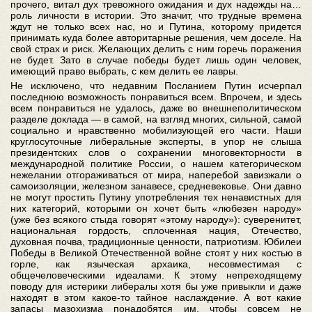
прочего, витал дух тревожного ожидания и дух надежды на…
роль личности в истории. Это значит, что трудные времена
ждут не только всех нас, но и Путина, которому придется
принимать куда более авторитарные решения, чем доселе. На
свой страх и риск. Желающих делить с ним горечь поражения
не будет. Зато в случае победы будет лишь один человек,
имеющий право выбрать, с кем делить ее лавры.
Не исключено, что недавним Посланием Путин исчерпал
последнюю возможность понравиться всем. Впрочем, и здесь
всем понравиться не удалось, даже во внешнеполитическом
разделе доклада — в самой, на взгляд многих, сильной, самой
социально и нравственно мобилизующей его части. Наши
круглосуточные либеральные эксперты, в упор не слыша
президентских слов о сохранении многовекторности в
международной политике России, о нашем категорическом
нежелании отгораживаться от мира, наперебой завизжали о
самоизоляции, железном занавесе, средневековье. Они давно
не могут простить Путину употребления тех ненавистных для
них категорий, которыми он хочет быть «любезен народу»
(уже без всякого стыда говорят «этому народу»): суверенитет,
национальная гордость, сплоченная нация, Отечество,
духовная почва, традиционные ценности, патриотизм. Юбилеи
Победы в Великой Отечественной войне стоят у них костью в
горле, как языческая архаика, несовместимая с
общечеловеческими идеалами. К этому непреходящему
поводу для истерики либералы хотя бы уже привыкли и даже
находят в этом какое-то тайное наслаждение. А вот какие
запасы мазохизма понадобятся им, чтобы совсем не