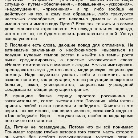
ситуацию» путем «обеспечения», «повышения», «ускорения»,
«недопущения», «пресечения» и пр. либо вообще не
действуют на тех, к кому они обращены, либо трактуются
настолько своеобразно, что невольно думаешь: а может,
именно это и имел в виду Путин? Если так, то жить и в самом
деле становится страшновато. Но покуда теплится надежда,
что это не так, не будем спешить расставаться с ней. Уж тут
всегда успеется.
В Послании есть слова, дающие повод для оптимизма. Не
витиеватые заклинания о необходимости «вырваться из
ловушки нулевых темпов роста» и «выйти на темпы роста
выше среднемировых», а простые человеческие слова:
«Нельзя имитировать внимание к людям. Нельзя имитировать
преподавательскую деятельность, медицинскую, социальную
помощь. Надо научиться уважать себя и вспомнить такое
важное понятие, как репутация, что из репутации конкретных
больниц, школ, университетов, социальных учреждений
складывается общая репутация страны».
В принципе близка сердцу простого россиянина и
заключительная, самая высокая нота Послания: «Мы готовы
принять любой вызов времени и победить». Хочется в это
верить так же истово, как верил человек, сказавший когда-то:
«Так победим!». Вера — могучая сила, особенно когда кроме
нее ничего не остается.
Да, Путину не позавидуешь. Потому что он всё понимает.
Понимает гораздо глубже авторов того текста, часть которого
он читал без особого воодушевления, чувствуя даже в