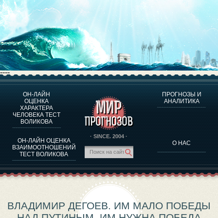
----
ОН-ЛАЙН
ПРОГНОЗЫ И
О ПРОГРАММЕ
ОЦЕНКА
АНАЛИТИКА
ХАРАКТЕРА
ОЦЕНКА ХАРАКТЕРA ЧЕЛОВЕКА
ЧЕЛОВЕКА ТЕСТ
ОЦЕНКА ХАРАКТЕРА ВЫДАЮЩИХСЯ ЛИЧНОСТЕЙ
ВОЛИКОВА
О ПРОГРАММЕ
· SINCE. 2004 ·
ОН-ЛАЙН ОЦЕНКА
О НАС
ТЕСТ НА СОВМЕСТИМОСТЬ ВОЛИКОВА
ВЗАИМООТНОШЕНИЙ
ТЕСТ ВОЛИКОВА
ПРОГНОЗЫ И АНАЛИТИКА
ВЛАДИМИР ДЕГОЕВ. ИМ МАЛО ПОБЕДЫ
НАД ПУТИНЫМ. ИМ НУЖНА ПОБЕДА