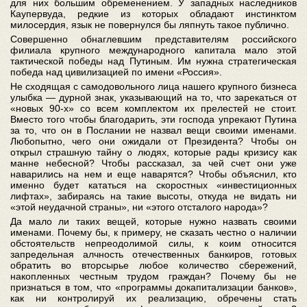
для них большим обременением. У западных наследников
Каупервуда, редкие из которых обладают инстинктом
милосердия, язык не повернулся бы ляпнуть такое публично.
Совершенно обнаглевшим представителям российского
филиала крупного международного капитала мало этой
тактической победы над Путиным. Им нужна стратегическая
победа над цивилизацией по имени «Россия».
Не сходящая с самодовольного лица нашего крупного бизнеса
улыбка — дурной знак, указывающий на то, что зарекаться от
«новых 90-х» со всем комплектом их прелестей не стоит.
Вместо того чтобы благодарить, эти господа упрекают Путина
за то, что он в Послании не назвал вещи своими именами.
Любопытно, чего они ожидали от Президента? Чтобы он
открыл страшную тайну о людях, которые рады кризису как
манне небесной? Чтобы рассказал, за чей счет они уже
наварились на нем и еще наварятся? Чтобы объяснил, кто
именно будет кататься на скоростных «инвестиционных
лифтах», забираясь на такие высоты, откуда не видать ни
«этой неудачной страны», ни «этого отсталого народа»?
Да мало ли таких вещей, которые нужно назвать своими
именами. Почему бы, к примеру, не сказать честно о наличии
обстоятельств непреодолимой силы, к коим относится
запредельная алчность отечественных банкиров, готовых
обратить во вторсырье любое количество сбережений,
накопленных честным трудом граждан? Почему бы не
признаться в том, что «программы докапитализации банков»,
как ни контролируй их реализацию, обречены стать