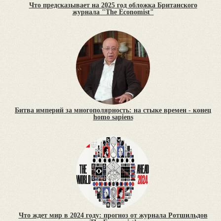
Что предсказывает на 2025 год обложка Британского
журнала "The Economist"
Битва империй за многополярность: на стыке времен - конец
homo sapiens
Что ждет мир в 2024 году: прогноз от журнала Ротшильдов