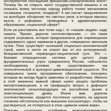
инструментом обогащения финансово-олигархической знати?
Почему бы не открыть капот государственной машины и не
показать всему честному народу работу тонких механизмов
госзаказов, госзакупок, тендеров? А как насчет предъявления
на всеобщее обозрение тех светлых умов, в которые явилась
мысль о реформах, проводимых в здравоохранении,
образовании, социальной сфере?
Если уж расставлять все точки над i, то «нашим людям» надо
сказать: "Кризис, дорогие соотечественники, — это такая
хитрая штуковина, которая предназначена для перемещения
содержимого одних карманов в другие, совершенно законным
путем. Пока существует нынешний социально-экономический
строй, никто и ничто не спасет вас от его антигуманной,
безнравственной, первородно-хищнической сути. Это —
базовая операционная система для целого ряда
фундаментальных угроз суверенитету России, «абсолютно
необходимому условию ее существования» как
геополитической и культурно-цивилизационной сущности. Это
совершенно чужое программное обеспечение, пользуясь
которым вы всегда будете зависимы от разработчика. Именно
в этой жизненно важной сфере нужно решать проблемы
импортозамещения, а не превращать вопрос о дефиците
экзотической сельхозпродукции на российском рынке в
экзистенциальную драму. Иначе вам, дорогие
соотечественники, придется постоянно «уповать на удачное
стечение обстоятельств или внешнюю конъюнктуру», чтобы не
раствориться, не потеряться в этом «дивном новом мире».
Призывы «сохранить устойчивую макроэкономическую