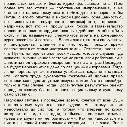
правильных словах и благих идеях фальшивые ноты. (Тем
более что его стихия — собственная импровизация, а не
чтение по написанному кем-то.) Никогда не поверю, чтобы
Путин, с его-то опытом и информационной оснащенностью,
не испытывал внутреннего дискомфорта, произнося,
например, вот это: «Я прошу Банк России и Правительство
провести жесткие скоординированные действия, чтобы отбить
охоту у так называемых спекулянтов играть на колебаниях
курса российской валюты…. Власти знают, кто эти спекулянты,
и инструменты влияния на них есть, пришло время
воспользоваться этими инструментами». Остается надеяться,
что Путин, наперечет зная всех «васек, которые слушают, да
кушают», в конце концов заставит их унять свои раблезианские
аппетиты под страхом подозрения, что на этот раз Президент
не будет церемониться даже со священными коровами. Тогда
люди перестанут скептически улыбаться, когда они слышат,
что «оплата труда руководства госкомпаний должна прямо
соотноситься с достигнутыми результатами». А это произойдет
только в том случае, когда «достигнутые результаты» оценит
народ по своему благосостоянию, социальному и духовному
самочувствию.
Наблюдая Путина в последнее время, хочется от всей души
пожелать ему мужества, воли, удачи. Не потому, что их
недоставало до сих пор, а потому, что впереди по курсу,
которым он идет сегодня, небывало опасные отмели,
чреватые крупными неприятностями. Как не напороться на
них в нынешней головоломной ситуации — не знаю. Знаю